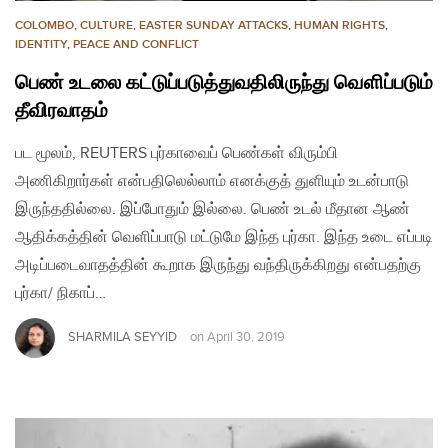
COLOMBO
,
CULTURE
,
EASTER SUNDAY ATTACKS
,
HUMAN RIGHTS
,
IDENTITY
,
PEACE AND CONFLICT
பெண் உடலை கட்டுப்படுத்துவதிலிருந்து வௌிப்படும்
தீவிரவாதம்
பட மூலம், REUTERS புர்காவைப் பெண்கள் விரும்பி
அணிகிறார்கள் என்பதிலெல்லாம் எனக்குத் துளியும் உடன்பாடு
இருந்ததில்லை. இப்போதும் இல்லை. பெண் உடல் மீதான ஆண்
ஆதிக்கத்தின் வெளிப்பாடு மட்டுமே இந்த புர்கா. இந்த உடை எப்படி
அடிப்படைவாதத்தின் கூறாக இருந்து வந்திருக்கிறது என்பதற்கு
புர்கா/ நிகாப்…
SHARMILA SEYYID
on
April 30, 2019