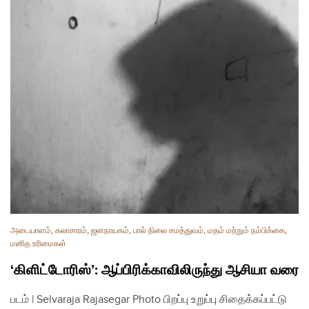
அடையாளம்
,
கலாசாரம்
,
ஜனநாயகம்
,
பால் நிலை சமத்துவம்
,
மதம் மற்றும் நம்பிக்கை
,
மனித உரிமைகள்
‘கிளிட்டோரிஸ்’: ஆப்பிரிக்காவிலிருந்து ஆசியா வரை
படம் | Selvaraja Rajasegar Photo பிறப்பு உறுப்பு சிதைக்கப்பட்டு