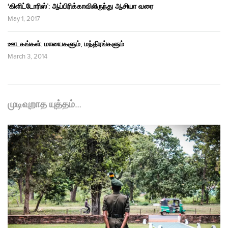
‘கிளிட்டோரிஸ்’: ஆப்பிரிக்காவிலிருந்து ஆசியா வரை
May 1, 2017
ஊடகங்கள்: மாயைகளும், மந்திரங்களும்
March 3, 2014
முடிவுறாத யுத்தம்…