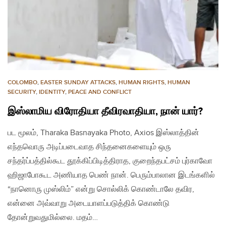
COLOMBO
,
EASTER SUNDAY ATTACKS
,
HUMAN RIGHTS
,
HUMAN
SECURITY
,
IDENTITY
,
PEACE AND CONFLICT
இஸ்லாமிய விரோதியா தீவிரவாதியா, நான் யார்?
பட மூலம், Tharaka Basnayaka Photo, Axios இஸ்லாத்தின்
எந்தவொரு அடிப்படைவாத சிந்தனைகளையும் ஒரு
சந்தர்ப்பத்தில்கூட தூக்கிப்பிடித்திராத, குறைந்தபட்சம் புர்காவோ
ஹிஜாபோகூட அணியாத பெண் நான். பெரும்பாலான இடங்களில்
“நானொரு முஸ்லிம்” என்று சொல்லிக் கொண்டாலே தவிர,
என்னை அவ்வாறு அடையாளப்படுத்திக் கொண்டு
தோன்றுவதுமில்லை. மதம்…