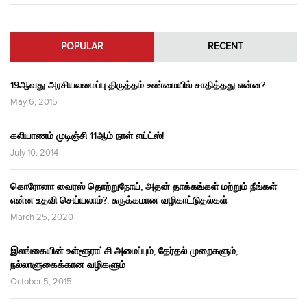
POPULAR
RECENT
19ஆவது அரசியலமைப்பு திருத்தம் உண்மையில் சாதித்தது என்ன?
May 6, 2015
கலியாணம் முடிஞ்சி 11ஆம் நாள் எய்ட்ஸ்!
July 10, 2014
கொரோனா வைரஸ் தொற்றுநோய், அதன் தாக்கங்கள் மற்றும் நீங்கள்
என்ன உதவி செய்யலாம்?: சுருக்கமான வழிகாட்டுதல்கள்
March 25, 2020
இலங்கையின் உள்ளூராட்சி அமைப்பும், தேர்தல் முறைகளும்,
நல்லாளுகைக்கான வழிகளும்
October 5, 2015