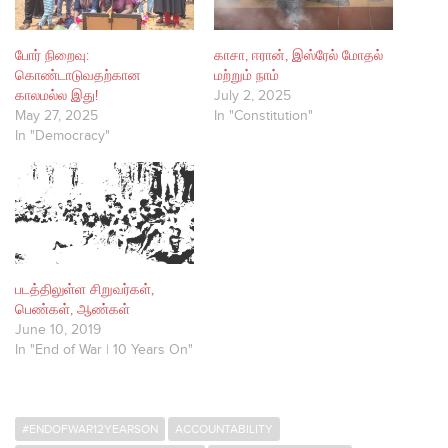
போர் நிறைவு:
காசா, ஈரான், இஸ்ரேல் மோதல்
கொண்டாடுவதற்கான
மற்றும் நாம்
காலமல்ல இது!
July 2, 2025
May 27, 2025
In "Constitution"
In "Democracy"
படத்திலுள்ள சிறுவர்கள்,
பெண்கள், ஆண்கள்
June 10, 2019
In "End of War | 10 Years On"
#ENDOFWAR12YEARSON
ACCOUNTABILITY