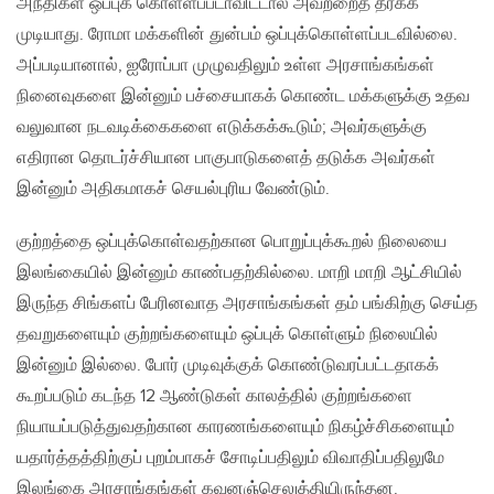
அநீதிகள் ஒப்புக் கொள்ளப்படாவிட்டால் அவற்றைத் தீர்க்க
முடியாது. ரோமா மக்களின் துன்பம் ஒப்புக்கொள்ளப்படவில்லை.
அப்படியானால், ஐரோப்பா முழுவதிலும் உள்ள அரசாங்கங்கள்
நினைவுகளை இன்னும் பச்சையாகக் கொண்ட மக்களுக்கு உதவ
வலுவான நடவடிக்கைகளை எடுக்கக்கூடும்; அவர்களுக்கு
எதிரான தொடர்ச்சியான பாகுபாடுகளைத் தடுக்க அவர்கள்
இன்னும் அதிகமாகச் செயல்புரிய வேண்டும்.
குற்றத்தை ஒப்புக்கொள்வதற்கான பொறுப்புக்கூறல் நிலையை
இலங்கையில் இன்னும் காண்பதற்கில்லை. மாறி மாறி ஆட்சியில்
இருந்த சிங்களப் பேரினவாத அரசாங்கங்கள் தம் பங்கிற்கு செய்த
தவறுகளையும் குற்றங்களையும் ஒப்புக் கொள்ளும் நிலையில்
இன்னும் இல்லை. போர் முடிவுக்குக் கொண்டுவரப்பட்டதாகக்
கூறப்படும் கடந்த 12 ஆண்டுகள் காலத்தில் குற்றங்களை
நியாயப்படுத்துவதற்கான காரணங்களையும் நிகழ்ச்சிகளையும்
யதார்த்தத்திற்குப் புறம்பாகச் சோடிப்பதிலும் விவாதிப்பதிலுமே
இலங்கை அரசாங்கங்கள் கவனஞ்செலுத்தியிருந்தன.