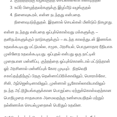
குற்றத்திற்கு வழிவகுத்த செயல்களைக் கண்டித்தல்
உயிர் பிழைத்தவர்களுக்கு இழப்பீடு வழங்குதல்
நினைவுகூரல், என்ன நடந்தது என்பதை
நினைவுபடுத்துதல். இதனால் செயல்கள் மீண்டும் நிகழாது.
என்ன நடந்தது என்பதை ஒப்புக்கொள்வது மக்களுக்கு –
தனிநபர்களுக்கும் நாடுகளுக்கும் – கடந்த காலத்துடன் இணங்க
உதவக்கூடியது மட்டுமல்ல, சமூக, அரசியல், பொருளாதார ரீதியாக
முன்னேற உதவக்கூடியது. ஒப்புதல் என்பது ஒரு நாட்டின்
முறையான மன்னிப்பு. குற்றத்தை ஒப்புக்கொண்டால் மட்டுந்தான்
ஓர் அரசினால் மன்னிப்புக் கோர முடியும். நிறவெறி
சகாப்தத்திற்குப் பிறகு தென்னாப்பிரிக்காவிலும், மொராக்கோ,
சிலி, ஆர்ஜென்டினாவிலும், முன்னாள் யூகோஸ்லாவியாவிலும்
நடந்த அட்டூழியங்களுக்கான பொறுப்பை ஏற்றுக்கொள்வதற்கான
பொறிமுறை சாதகமாக அமைவதற்கு உண்மையறிதல் மற்றும்
நல்லிணக்க செயல்முறைகள் பெரிதும் உதவின.