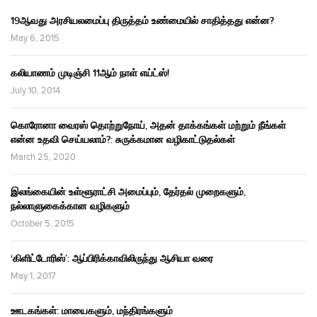
19ஆவது அரசியலமைப்பு திருத்தம் உண்மையில் சாதித்தது என்ன?
May 6, 2015
கலியாணம் முடிஞ்சி 11ஆம் நாள் எய்ட்ஸ்!
July 10, 2014
கொரோனா வைரஸ் தொற்றுநோய், அதன் தாக்கங்கள் மற்றும் நீங்கள்
என்ன உதவி செய்யலாம்?: சுருக்கமான வழிகாட்டுதல்கள்
March 25, 2020
இலங்கையின் உள்ளூராட்சி அமைப்பும், தேர்தல் முறைகளும்,
நல்லாளுகைக்கான வழிகளும்
October 5, 2015
‘கிளிட்டோரிஸ்’: ஆப்பிரிக்காவிலிருந்து ஆசியா வரை
May 1, 2017
ஊடகங்கள்: மாயைகளும், மந்திரங்களும்