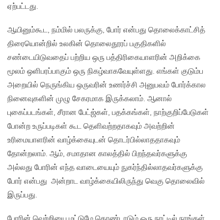
ஏற்பட்டது.
ஆயினும்கூட, நம்மில் பலருக்கு, போர் என்பது தொலைக்காட்சித்
திரையொன்றில் உலகின் தொலைதூரப் பகுதிகளில்
சண்டையிடுவதைப் பற்றிய ஒரு பத்திரிகையாளரின் அறிக்கை
மூலம் ஒளிபரப்பாகும் ஒரு நிகழ்வாகவேயுள்ளது. எங்கள் குடும்ப
அறையில் நெருங்கிய ஒருவரின் உணர்ச்சி அனுபவம் போர்க்கால
நினைவுகளின் முழு சேகரமாக இருக்கலாம். ஆனால்
புகைப்படங்கள், சீரான பேட்ஜ்கள், பதக்கங்கள், நாற்குறிப்பேடுகள்
போன்ற உருப்படிகள் கூட தெளிவற்றதாகவும் அவற்றின்
உரிமையாளரின் வாழ்க்கையுடன் தொடர்பில்லாததாகவும்
தோன்றலாம். ஆம், சமாதான காலத்தில் பிறந்தவர்களுக்கு
அல்லது போரின் எந்த வாடையையும் நுகர்ந்தில்லாதவர்களுக்கு
போர் என்பது அன்றாட வாழ்க்கையிலிருந்து வெகு தொலைவில்
இருப்பது.
போரின் வெற்றியை மட்டுமே கொண்டாடும் ஒரு நாட்டில் நாங்கள்