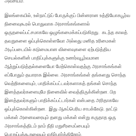
அவசியம்.
இலங்கையில், உள்நாட்டுப் போருக்குப் பின்னரான உத்தியோகபூர்வ
நினைவுகூரல் பொதுவாக அரசாங்கங்களால்
ஒருதலைப்பட்சமாகவே ஒழுங்கமைக்கப்படுகிறது. கடந்த காலத்
தவறுகளை ஒப்புக்கொள்ளவோ ​​அல்லது மனித உரிமைகள்
அடிப்படையில் கடுமையான விளைவுகளை ஏற்படுத்திய
செயல்களின் பாதிப்புக்களுக்கு உணர்வுபூர்வமான
ஆற்றுப்படுத்தல்களையோ மேற்கொள்வதற்கு அரசாங்கங்கள்
எப்போதும் தயாராக இல்லை. அரசாங்கங்கள் தங்களது சொந்த
வெற்றிகளையும், பாதிக்கப்பட்டவர்களாகத் தங்கள் சொந்த
இனத்தவர்களையுமே நினைவில் வைத்திருக்கின்றன. பிற
இனத்தவர்களும் பாதிக்கப்பட்டார்கள் என்பதை அரிதாகவே
ஒப்புக்கொள்கின்றன. இது ஆகப்பெரிய சாபக்கேடு. நாட்டு
மக்கள் அனைவரையும் தனது மக்கள் என்று கருதாத ஒரு
அரசாங்கத்திடம் நாம் நீதி மறுசீரமைப்பையும்
பொறுப்புக்கூறலையும் எதிர்பார்க்கிறோம்.