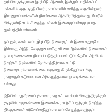
தரப்பினருக்குமான இழப்பீடு! ஆனால், இன்றும் பாதிக்கப்பட்ட
மக்களில் ஒரு பகுதியினர் முகாம்களில் வசித்து வருகின்றனர்.
இராணுவம் மக்களின் நிலங்களை ஆக்கிரமித்துள்ளது. போரில்
சிக்குண்டு உடல் சிதைந்த மக்கள் இன்னமும் மீளமுடியாத
துன்பத்தில் உள்ளனர்.
ஒப்புதல், கண்டனம், இழப்பீடு, நினைவூட்டல் இவை எதுவுமே
இல்லாத, அநீதி, வெகுஜன மனித உரிமை மீறல்களின் நினைவகம்
நடவடிக்கைகளை நியாயப்படுத்தப் பயன்படும். தேசிய அரசியல்
நிகழ்ச்சி நிரல்களின் நோக்கத்திற்காக கூட்டு
நினைவுகூரல்களைக் கையாளுவது கிழக்கிலும் வடக்கு
முழுவதும் கடுமையான அச்சுறுத்தலான நடவடிக்கையாக
உள்ளது.
நீதியின் மறுசீரமைப்புக்கான முழு கட்டமைப்பும் சிதைந்திருக்கும்
சூழலில், சமூகங்களை இணைக்க முயற்சிப்பதற்கும், நிகழ்ந்த
தீங்குகளைச் சரிசெய்வதிலும் கவனம் செலுத்துவதற்கும்