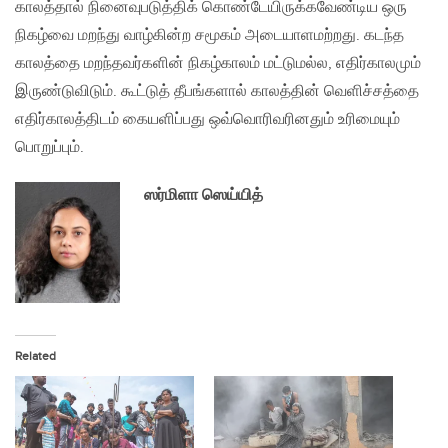
காலத்தால் நினைவுபடுத்திக் கொண்டேயிருக்கவேண்டிய ஒரு
நிகழ்வை மறந்து வாழ்கின்ற சமூகம் அடையாளமற்றது. கடந்த
காலத்தை மறந்தவர்களின் நிகழ்காலம் மட்டுமல்ல, எதிர்காலமும்
இருண்டுவிடும். கூட்டுத் தீபங்களால் காலத்தின் வெளிச்சத்தை
எதிர்காலத்திடம் கையளிப்பது ஒவ்வொரிவரினதும் உரிமையும்
பொறுப்பும்.
ஸர்மிளா ஸெய்யித்
Related