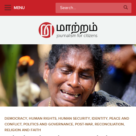
S
Search
MENU
k
for:
i
p
t
o
m
a
i
n
c
o
n
t
e
n
DEMOCRACY
,
HUMAN RIGHTS
,
HUMAN SECURITY
,
IDENTITY
,
PEACE AND
t
CONFLICT
,
POLITICS AND GOVERNANCE
,
POST-WAR
,
RECONCILIATION
,
RELIGION AND FAITH