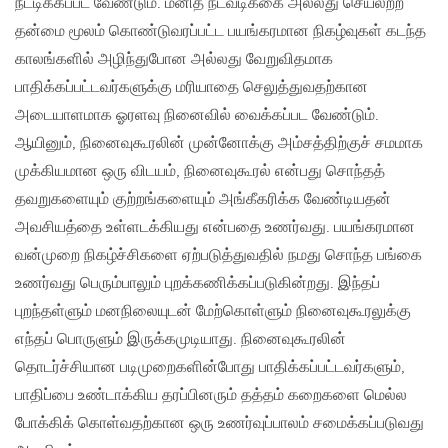
நீட்டிக்கப்பட வேண்டும். மனித நடவடிக்கை அல்லது செயலற்ற
தன்மை மூலம் கொண்டுவரப்பட்ட பயங்கரமான நிகழ்வுகள் கடந்த
காலங்களில் அழிந்துபோன அல்லது வேறுவிதமாக
பாதிக்கப்பட்டவர்களுக்கு மரியாதை செலுத்துவதற்கான
அடையாளமாக ஓரளவு நினைவில் வைக்கப்பட வேண்டும்.
ஆயினும், நினைவுகூரலின் முன்னோக்கு அம்சத்திற்குச் சமமாக
முக்கியமான ஒரு விடயம், நினைவுகூரல் என்பது சொந்தத்
தவறுகளையும் குற்றங்களையும் அங்கீகரிக்க வேண்டியதன்
அவசியத்தை உள்ளடக்கியது என்பதை உணர்வது. பயங்கரமான
வன்முறை நிகழ்ச்சிகளை ஏற்படுத்துவதில் நமது சொந்த பங்கை
உணர்வது பெரும்பாலும் புறக்கணிக்கப்படுகின்றது. இந்தப்
புறந்தள்ளும் மனநிலையுடன் மேற்கொள்ளும் நினைவுகூரலுக்கு
எந்தப் பொருளும் இருக்கமுடியாது. நினைவுகூரலின்
தொடர்ச்சியான படிமுறைகளின்போது பாதிக்கப்பட்டவர்களும்,
பாதிப்பை உண்டாக்கிய தரப்பினரும் தத்தம் கறைகளை மெல்ல
போக்கிக் கொள்வதற்கான ஒரு உணர்வுப்பாலம் சமைக்கப்படுவது