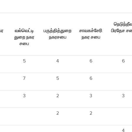
நெடுந்தீவ
கர
வல்வெட்டி
பருத்தித்துறை
சாவகச்சேரி
பிரதேச ச
துறை நகர
நகரசபை
நகர சபை
சபை
5
4
6
6
7
5
6
3
2
3
3
2
2
4