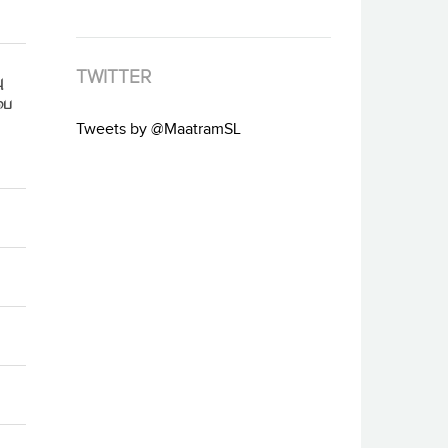
TWITTER
ு
பை
Tweets by @MaatramSL