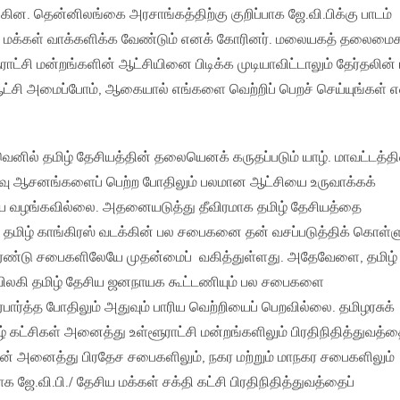
கின. தென்னிலங்கை அரசாங்கத்திற்கு குறிப்பாக ஜே.வி.பிக்கு பாடம்
்கு மக்கள் வாக்களிக்க வேண்டும் எனக் கோரினர். மலையகத் தலைமை
ாட்சி மன்றங்களின் ஆட்சியினை பிடிக்க முடியாவிட்டாலும் தேர்தலின் 
் ஆட்சி அமைப்போம், ஆகையால் எங்களை வெற்றிப் பெறச் செய்யுங்கள் 
னில் தமிழ் தேசியத்தின் தலையெனக் கருதப்படும் யாழ். மாவட்டத்தின
ு ஆசனங்களைப் பெற்ற போதிலும் பலமான ஆட்சியை உருவாக்கக்
வழங்கவில்லை. அதனையடுத்து தீவிரமாக தமிழ் தேசியத்தை
தமிழ் காங்கிரஸ் வடக்கின் பல சபைகனை தன் வசப்படுத்திக் கொள்ள
இரண்டு சபைகளிலேயே முதன்மைப் வகித்துள்ளது. அதேவேளை, தமிழ்
ு விலகி தமிழ் தேசிய ஜனநாயக கூட்டணியும் பல சபைகளை
ார்த்த போதிலும் அதுவும் பாரிய வெற்றியைப் பெறவில்லை. தமிழரசுக்
 கட்சிகள் அனைத்து உள்ளூராட்சி மன்றங்களிலும் பிரதிநிதித்துவத்த
ன் அனைத்து பிரதேச சபைகளிலும், நகர மற்றும் மாநகர சபைகளிலும்
ாக ஜே.வி.பி./ தேசிய மக்கள் சக்தி கட்சி பிரதிநிதித்துவத்தைப்