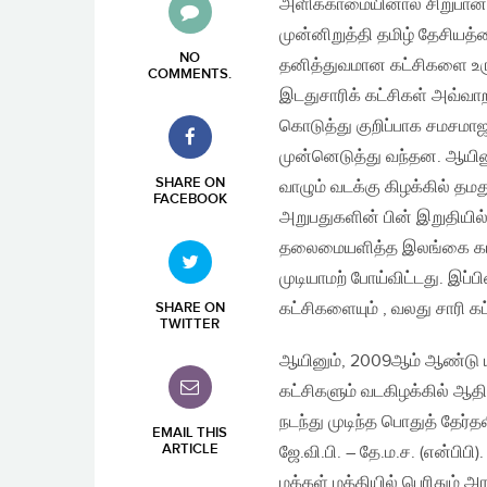
அளிக்காமையினால் சிறுபான
முன்னிறுத்தி தமிழ் தேசியத
NO
தனித்துவமான கட்சிகளை உ
COMMENTS
.
இடதுசாரிக் கட்சிகள் அவ்வா
கொடுத்து குறிப்பாக சமசமாஜ 
முன்னெடுத்து வந்தன. ஆயினு
SHARE ON
வாழும் வடக்கு கிழக்கில் தம
FACEBOOK
அறுபதுகளின் பின் இறுதியில
தலைமையளித்த இலங்கை கம்யூன
முடியாமற் போய்விட்டது. இப்பி
கட்சிகளையும் , வலது சாரி கட
SHARE ON
TWITTER
ஆயினும், 2009ஆம் ஆண்டு யுத
கட்சிகளும் வடகிழக்கில் ஆத
நடந்து முடிந்த பொதுத் தேர
EMAIL THIS
ARTICLE
ஜே.வி.பி. – தே.ம.ச. (என்பிபி
மக்கள் மத்தியில் பெரிதும் 