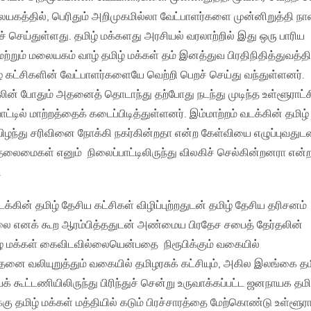
கத்தில், பெரிதும் அறிமுகமில்லா வேட்பாளர்களை முன்னிறுத்தி நா
் செய்துள்ளது. தமிழ் மக்களது அரசியல் வரலாற்றில் இது ஒரு பாரிய
மற்றும் மலையகம் வாழ் தமிழ் மக்கள் தம் இனத்துவ பிரதிநிதித்துவத்தி
ழ் கட்சிகளின் வேட்பாளர்களையே வெற்றி பெறச் செய்து வந்துள்ளனர்.
ின் போதும் அதனைத் தொடாந்து தற்போது நடந்து முடிந்த உள்ளூராட்ச
ாட்டில் மாற்றத்தைக் கடைப்பிடித்துள்ளனர். இம்மாற்றம் வடக்கின் தமிழ்
விழந்து சரிவினை நோக்கி நகர்கின்றதா என்ற கேள்வியை எழுப்புவதுட
லைமைகள் எனும் நிலைப்பாட்டிலிருந்து விலகிச் செல்கின்றனரா என்
.
க்கின் தமிழ் தேசிய கட்சிகள் விழிப்புற்றதுடன் தமிழ் தேசிய தரிசனம்
லை எனக் கூற ஆரம்பித்ததுடன் அண்மைய பிரதேச சபைத் தேர்தலின்
ழ் மக்கள் கைவிடவில்லையென்பதை நிரூபிக்கும் வகையில்
தனை வலியுறுத்தும் வகையில் தமிழரசுக் கட்சியும், அகில இலங்கை தம
ியக் கூட்டணியிலிருந்து பிரிந்துச் சென்று உருவாக்கப்பட்ட ஜனநாயக தமி
கு தமிழ் மக்கள் மத்தியில் கடும் பிரச்சாரத்தை மேற்கொண்டு உள்ளூரா