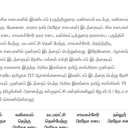
 சில சபைகளில் இரண்டாம் (பருத்திதுறை, வலிகாமம் வடக்கு, வலிகாமம
ற்கு, வேலனை, காரை நகர் பிரதேச சபைகள்) இடத்தையும், சில சபைகள
சபை, சாவகச்சேரி நகர சபை, வல்வெட்டித்துறை நகரசபை, பருத்திச்
் மேற்கு, வடமராட்சி தென் மேற்கு, சாவகச்சேரி, நெடுந்தீவு,
ேச சபைகளில் மூன்றாம் இடத்தைப் பெற்றுள்ளது. இதேவேளை, ஆசனங
தலாம் இடத்தையும் தேசிய மக்கள் சக்தி இரண்டாம் இடத்தையும்
ிக்கு சவாலாக இருந்த அகில இலங்கை தமிழ் காங்கிரஸ மூன்றாம்
றையே தமிழரசு 137 ஆசனங்களையும் இரண்டாம் இடத்தை பெற்று தேச
ும், மூன்றாம் இடத்தைப் பெற்ற அகில இலங்கை தமிழ் காங்கிரஸ் 79
கிழக்கின் அனைத்து உள்ளூராட்சி மன்றங்களிலும் ஜே.வி.பி./ தே.ம.ச
க் கொண்டுள்ளது).
்
வலிகாமம்
வடமராட்சி
சாவகச்சேரி
நல்லூர்
தேச
தெற்கு
தென்மேற்கு
பிரதேச சபை
பிரதேச ச
பிரதேச சபை
பிரதேச சபை