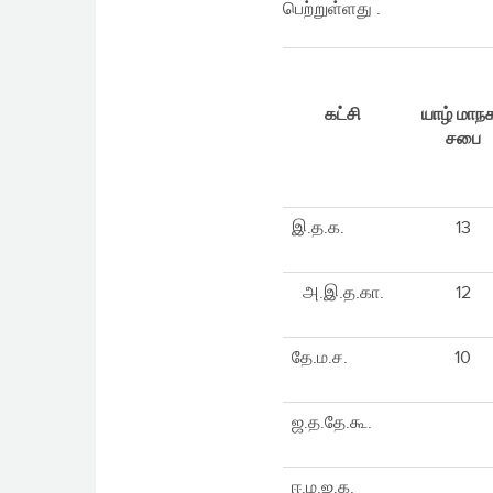
பெற்றுள்ளது .
கட்சி
யாழ் மாந
சபை
இ.த.க.
13
அ.இ.த.கா.
12
தே.ம.ச.
10
ஜ.த.தே.கூ.
ஈ.ம.ஜ.க.