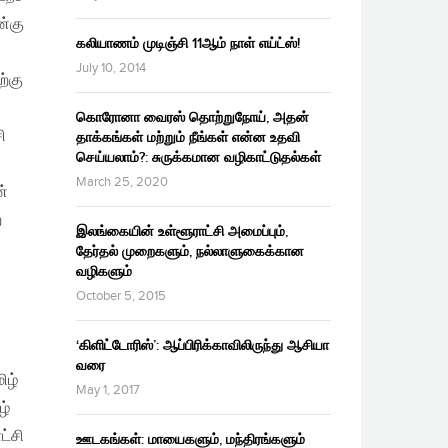
ன்கு
கலியாணம் முடிஞ்சி 11ஆம் நாள் எய்ட்ஸ்!
July 10, 2014
ற்கு
கொரோனா வைரஸ் தொற்றுநோய், அதன்
ி
தாக்கங்கள் மற்றும் நீங்கள் என்ன உதவி
செய்யலாம்?: சுருக்கமான வழிகாட்டுதல்கள்
March 25, 2020
ன்
ற
இலங்கையின் உள்ளூராட்சி அமைப்பும்,
தேர்தல் முறைகளும், நல்லாளுகைக்கான
வழிகளும்
October 5, 2015
‘கிளிட்டோரிஸ்’: ஆப்பிரிக்காவிலிருந்து ஆசியா
வரை
ிழ்
May 1, 2017
ழ்
ட்சி
ஊடகங்கள்: மாயைகளும், மந்திரங்களும்