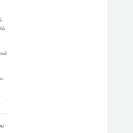
்
ில்
்கள்
ிய
.
பை