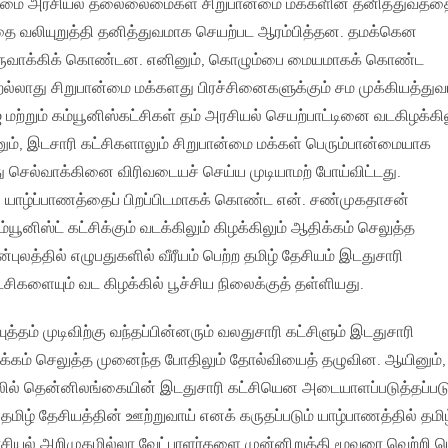
்மை அரசியல் தலைலைமைகள் சிறுபான்மை மக்களின் தனித்துவத்த
்தை வலியுறுத்தி தனித்துவமாக செயற்பட ஆரம்பித்தன. தமக்கென
ருவாக்கிக் கொண்டன. எனினும், கொழும்பை மையமாகக் கொண்ட
றல்லாது சிறுபான்மை மக்களது பிரச்சினைகளுக்கும் சம முக்கியத்துவ
மற்றும் கம்யூனிஸ்கட்சிகள் தம் அரசியல் செயற்பாட்டினை வடகிழக்கில
ம், இடசாரி கட்சிகளாலும் சிறுபான்மை மக்கள் பெரும்பான்மையாக
து செல்வாக்கினை விரிவடையச் செய்ய முடியாமற் போய்விட்டது.
் யாழ்ப்பாணத்தைப் பிறப்பிடமாகக் கொண்ட என். சண்முகதாசன்
ிஸ்ட் கட்சிக்கும் வடக்கிலும் கிழக்கிலும் ஆதிக்கம் செலுத்த
ன்புலத்தில் எழுபதுகளில் வீரீயம் பெற்ற தமிழ் தேசியம் இடதுசாரி
்சிகளையும் வட கிழக்கில் பூச்சிய நிலைக்குத் தள்ளியது.
்தம் முடிவிற்கு வந்தப்பின்னரும் வலதுசாரி கட்சிளும் இடதுசாரி
ிக்கம் செலுத்த முனைந்த போதிலும் தோல்வியைத் தழுவின. ஆயினும்,
்தலில் தென்னிலங்கையின் இடதுசாரி கட்சியென அடையாளப்படுத்தப்படு
). தமிழ் தேசியத்தின் ஊற்றுவாய் எனக் கருதப்படும் யாழ்பாணத்தில் தமி
அரசியல் அறிமுகமில்லா வேட்பாளர்களை முன்னிறுத்தி மூவரை வெற்றி ப