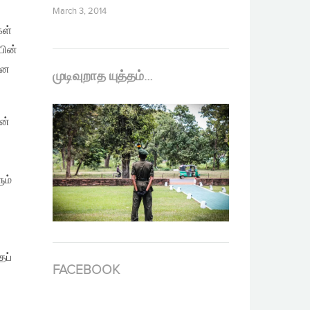
March 3, 2014
கள்
பின்
என
முடிவுறாத யுத்தம்…
் ​
ும்
ைப்
FACEBOOK