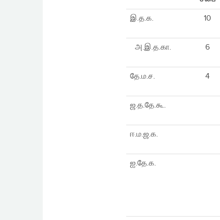
இ.த.க.
10
அ.இ.த.கா.
6
தே.ம.ச.
4
ஜ.த.தே.கூ.
ஈ.ம.ஜ.க.
ஐ.தே.க.