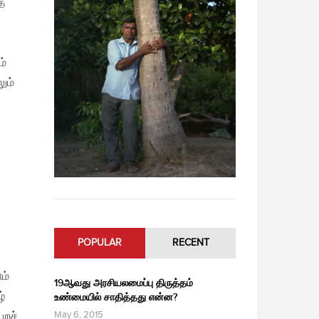
ை
ம்
ும்
POPULAR
RECENT
ம்
19ஆவது அரசியலமைப்பு திருத்தம்
ழ்
உண்மையில் சாதித்தது என்ன?
May 6, 2015
ெறச்