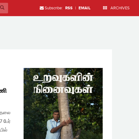
Subscribe:
RSS
|
EMAIL
ARCHIVES
டணி
டுதலை
 பேர்
யில்