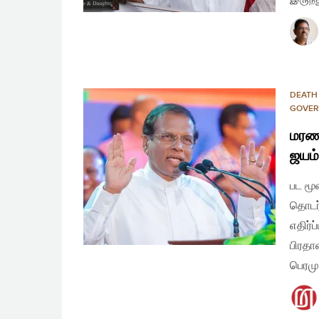
DEATH
GOVER
மரண
ஜயம்
பட மூ
தொடர்
எதிர்ப
பிரதா
பெரமு