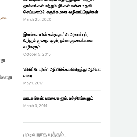
தாக்கங்கள் மற்றும் நீங்கள் என்ன உதவி
செய்யலாம்?: சுருக்கமான வழிகாட்டுதல்கள்
ுமை
March 25, 2020
இலங்கையின் உள்ளூராட்சி அமைப்பும்,
தேர்தல் முறைகளும், நல்லாளுகைக்கான
வழிகளும்
October 5, 2015
்று
‘கிளிட்டோரிஸ்’: ஆப்பிரிக்காவிலிருந்து ஆசியா
வரை
வ்வாறு
May 1, 2017
ஊடகங்கள்: மாயைகளும், மந்திரங்களும்
March 3, 2014
முடிவுறாத யுத்தம்…