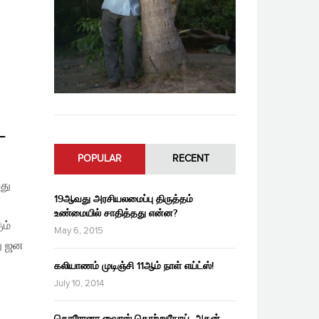
–
POPULAR
RECENT
து
19ஆவது அரசியலமைப்பு திருத்தம்
உண்மையில் சாதித்தது என்ன?
ும்
May 6, 2015
து ஜன
கலியாணம் முடிஞ்சி 11ஆம் நாள் எய்ட்ஸ்!
July 10, 2014
கொரோனா வைரஸ் தொற்றுநோய், அதன்