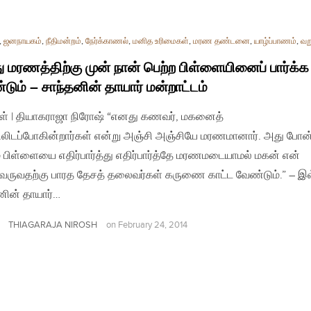
,
ஜனநாயகம்
,
நீதிமன்றம்
,
நேர்க்காணல்
,
மனித உரிமைகள்
,
மரண தண்டனை
,
யாழ்ப்பாணம்
,
வற
 மரணத்திற்கு முன் நான் பெற்ற பிள்ளையினைப் பார்க்க
டும் – சாந்தனின் தாயார் மன்றாட்டம்
ள் | தியாகராஜா நிரோஷ் “எனது கணவர், மகனைத்
ிலிடப்போகின்றார்கள் என்று அஞ்சி அஞ்சியே மரணமானார். அது போன
் பிள்ளையை எதிர்பார்த்து எதிர்பார்த்தே மரணமடையாமல் மகன் என்
வருவதற்கு பாரத தேசத் தலைவர்கள் கருணை காட்ட வேண்டும்.” – இ
னின் தாயார்…
THIAGARAJA NIROSH
on
February 24, 2014