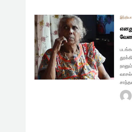
இந்தியா
எனது
வேண்
படங்க
தூக்க
நானும
வாசல்
சாந்த