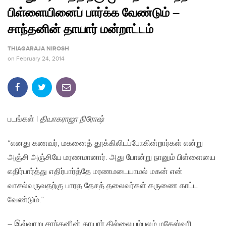
பிள்ளையினைப் பார்க்க வேண்டும் –
சாந்தனின் தாயார் மன்றாட்டம்
THIAGARAJA NIROSH
on
February 24, 2014
படங்கள் |
தியாகராஜா நிரோஷ்
“எனது கணவர், மகனைத் தூக்கிலிடப்போகின்றார்கள் என்று
அஞ்சி அஞ்சியே மரணமானார். அது போன்று நானும் பிள்ளையை
எதிர்பார்த்து எதிர்பார்த்தே மரணமடையாமல் மகன் என்
வாசல்வருவதற்கு பாரத தேசத் தலைவர்கள் கருணை காட்ட
வேண்டும்.”
– இவ்வாறு சாந்தனின் தாயார் தில்லையம்பலம் மகேஸ்வரி