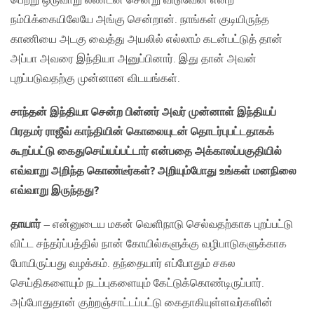
பெற்று ஒருவாறு லண்டன் சென்று விடுவேன் என்ற
நம்பிக்கையிலேயே அங்கு சென்றான். நாங்கள் குடியிருந்த
காணியை அடகு வைத்து அயலில் எல்லாம் கடன்பட்டுத் தான்
அப்பா அவரை இந்தியா அனுப்பினார். இது தான் அவன்
புறப்படுவதற்கு முன்னான விடயங்கள்.
சாந்தன் இந்தியா சென்ற பின்னர் அவர் முன்னாள் இந்தியப்
பிரதமர் ராஜீவ் காந்தியின் கொலையுடன் தொடர்புபட்டதாகக்
கூறப்பட்டு கைதுசெய்யப்பட்டார் என்பதை அக்காலப்பகுதியில்
எவ்வாறு அறிந்த கொண்டீர்கள்?
அறியும்போது உங்கள் மனநிலை
எவ்வாறு இருந்தது?
தாயார்
– என்னுடைய மகன் வெளிநாடு செல்வதற்காக புறப்பட்டு
விட்ட சந்தர்ப்பத்தில் நான் கோயில்களுக்கு வழிபாடுகளுக்காக
போயிருப்பது வழக்கம். தந்தையார் எப்போதும் சகல
செய்திகளையும் நடப்புகளையும் கேட்டுக்கொண்டிருப்பார்.
அப்போதுதான் குற்றஞ்சாட்டப்பட்டு கைதாகியுள்ளவர்களின்