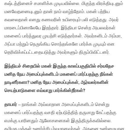
கஷ்டத்தினைச் சமாளிக்க முடியவில்லை. மிகுந்த விரக்தியுடனும்
மனவேதனையுடனும் தான் நாம் வாழ்ந்தோம். மகன் பற்றிய
கவலைதான் எனது கணவரின் உயிரையும் பலி எடுத்தது. அவர்
மாரடைப்பினாலேயே இறந்தார். இந்தியா சென்ற அயலவர்கள்
மகனைப் பார்த்துவர முயற்சி எடுத்தார்கள். அவர்களிடம் அம்மா,
அப்பா மற்றும் நெருங்கிய சொந்தங்களே பார்க்க முடியும் என
தெரிவிக்கப்பட்டதையடுத்து அவர்களும் திரும்பிவிட்டனர்.
இந்தியச் சிறையில் மகன் இருந்த காலப்பகுதியில் சர்வதேச
மனித நேய அமைப்புக்களிடம் மகனைப் பார்ப்பதற்கு நீங்கள்
நாடினீர்களா?
மனித நேய அமைப்புக்கள்,
ஆர்வலர்களின்
செயற்பாடுகளை எவ்வாறு பார்க்கின்றீர்கள்?
தாயார்
– நாங்கள் அவ்வாறான அமைப்புக்களிடம் சென்று
மகனைப் பார்ப்பதற்கு வசதி ஏற்படுத்தித் தருமாறு கேட்பதற்கு
எமக்கு யாரினதும் ஆலோசனைகள் இருந்திருக்கவில்லை.
தமிழக மக்கள் உணர்ச்சிபூர்வமானவர்கள். அதனை உண்மையான