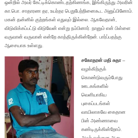
ஒன்றில் அவர் கேட்டிக்கொண்டதற்கிணங்க, இங்கிருந்து அவரின்
கா.பொ. சாதாரண தர, உயர்தர பெறுபேற்றினைகூட அனுப்பினோம்.
மகன் தன்னில் குற்றங்கள் எதுவும் இல்லை. ஆகவேதான்,
விடுவிக்கப்பட்டு விடுவேன் என்று நம்பினார். நானும் என் பிள்ளை
வருவான் வருவான் என்றே காத்திருக்கின்றேன். பார்ப்பதற்கு
ஆசையாக உள்ளது.
சகோதரன் மதி சுதா
–
வழக்கிற்குக்
கொண்டுவரும்போது
ஊடகங்களில்
வெளியாகிய
புகைப்படங்கள்
வாயிலாகவே கைதான
பின் அண்ணாவை
கண்டிருக்கின்றோம்.