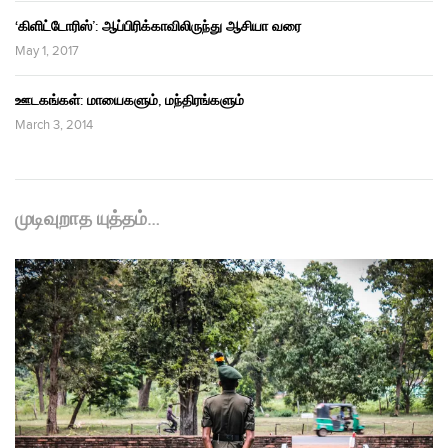
‘கிளிட்டோரிஸ்’: ஆப்பிரிக்காவிலிருந்து ஆசியா வரை
May 1, 2017
ஊடகங்கள்: மாயைகளும், மந்திரங்களும்
March 3, 2014
முடிவுறாத யுத்தம்…