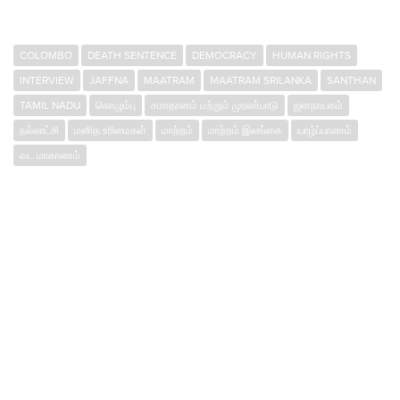
COLOMBO
DEATH SENTENCE
DEMOCRACY
HUMAN RIGHTS
INTERVIEW
JAFFNA
MAATRAM
MAATRAM SRILANKA
SANTHAN
TAMIL NADU
கொழும்பு
சமாதானம் மற்றும் முரண்பாடு
ஜனநாயகம்
நல்லாட்சி
மனித உரிமைகள்
மாற்றம்
மாற்றம் இலங்கை
யாழ்ப்பாணம்
வட மாகாணம்