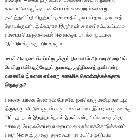
சகோதரி
– அவர் ஒரு கடவுள் பக்கதனாகவே இருந்தார்.
காலையில் எழுந்தவுடன் கோயில் கிணற்றில் சென்று
குளித்துவிட்டு விபூதியும் பூசி காதில் பூவுடன்தான் நாளைத்
தொடங்குவார். இவ்வாறாக இருந்தவர் கைதுசெய்யப்பட்டமை
எம்மைப் பொருத்தளவில் நினைத்துப் பார்க்க முடியாத
ஆச்சரியத்துக்கு உரியதாகும்.
மகன் சிறைவைக்கப்பட்டிருக்கும் நிலையில் அவரை சிறையில்
சென்று பார்ப்பதற்கேனும் முடியாத சூழ்நிலைத் தாய் என்ற
வகையில் இதனை எவ்வாறு தாங்கிக் கொள்ளத்தக்கதாக
இருந்தது?
எனக்கு பார்க்க வேண்டும் போலவே ஒவ்வொரு மணித்துளியும்
இருந்தது. வீட்டுச் சூழல் கஷடங்கள் எம்மை இப்படி வாழ வைத்து
விட்டது. நான் இருந்தால்தான் இருக்கின்ற பிள்ளைகளுக்கு
எதாவது வேலைசெய்து எதையாவது உண்ணக்கொடுக்கலாம்
என்ற நிலை இருந்தது. தந்தையாரால் மட்டும் குடும்பக்