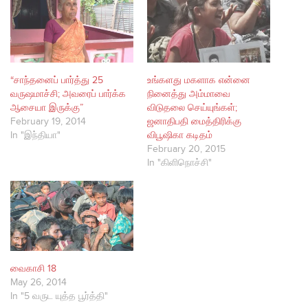
“சாந்தனைப் பார்த்து 25
உங்களது மகளாக என்னை
வருஷமாச்சி; அவரைப் பார்க்க
நினைத்து அம்மாவை
ஆசையா இருக்கு”
விடுதலை செய்யுங்கள்;
February 19, 2014
ஜனாதிபதி மைத்திரிக்கு
In "இந்தியா"
விபூஷிகா கடிதம்
February 20, 2015
In "கிளிநொச்சி"
வைகாசி 18
May 26, 2014
In "5 வருட யுத்த பூர்த்தி"