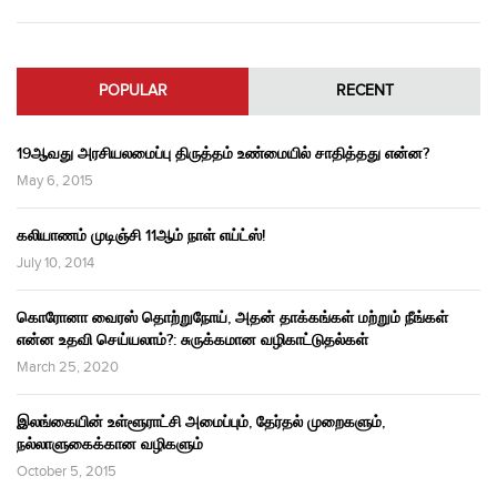
POPULAR
RECENT
19ஆவது அரசியலமைப்பு திருத்தம் உண்மையில் சாதித்தது என்ன?
May 6, 2015
கலியாணம் முடிஞ்சி 11ஆம் நாள் எய்ட்ஸ்!
July 10, 2014
கொரோனா வைரஸ் தொற்றுநோய், அதன் தாக்கங்கள் மற்றும் நீங்கள்
என்ன உதவி செய்யலாம்?: சுருக்கமான வழிகாட்டுதல்கள்
March 25, 2020
இலங்கையின் உள்ளூராட்சி அமைப்பும், தேர்தல் முறைகளும்,
நல்லாளுகைக்கான வழிகளும்
October 5, 2015