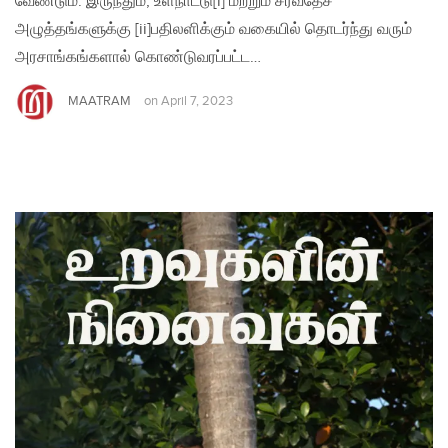
வேண்டும். இருந்தும், உள்நாட்டு[i] மற்றும் சர்வதேச
அழுத்தங்களுக்கு [ii]பதிலளிக்கும் வகையில் தொடர்ந்து வரும்
அரசாங்கங்களால் கொண்டுவரப்பட்ட…
MAATRAM
on
April 7, 2023