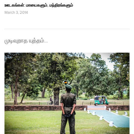
ஊடகங்கள்: மாயைகளும், மந்திரங்களும்
March 3, 2014
முடிவுறாத யுத்தம்…