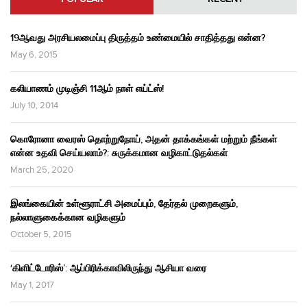
19ஆவது அரசியலமைப்பு திருத்தம் உண்மையில் சாதித்தது என்ன?
May 6, 2015
கலியாணம் முடிஞ்சி 11ஆம் நாள் எய்ட்ஸ்!
July 10, 2014
கொரோனா வைரஸ் தொற்றுநோய், அதன் தாக்கங்கள் மற்றும் நீங்கள்
என்ன உதவி செய்யலாம்?: சுருக்கமான வழிகாட்டுதல்கள்
March 25, 2020
இலங்கையின் உள்ளூராட்சி அமைப்பும், தேர்தல் முறைகளும்,
நல்லாளுகைக்கான வழிகளும்
October 5, 2015
‘கிளிட்டோரிஸ்’: ஆப்பிரிக்காவிலிருந்து ஆசியா வரை
May 1, 2017