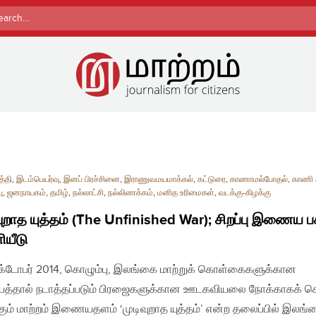
rch
த்தி
,
இடம்பெயர்வு
,
இனப் பிரச்சினை
,
இராணுவமயமாக்கல்
,
கட்டுரை
,
காணாமல்போதல்
,
காணி அ
ு
,
ஜனநாயகம்
,
தமிழ்
,
நல்லாட்சி
,
நல்லிணக்கம்
,
மனித உரிமைகள்
,
வடக்கு-கிழக்கு
வுறாத யுத்தம் (The Unfinished War); சிறப்பு இணைய ப
யீடு
்டோபர் 2014, கொழும்பு, இலங்கை மாற்றுக் கொள்கைகளுக்கான
யத்தால் நடாத்தப்படும் பிரஜைகளுக்கான ஊடகவியலை நோக்காகக் 
ும் மாற்றம் இணையதளம் ‘முடிவுறாத யுத்தம்’ என்ற தலைப்பில் இலங்