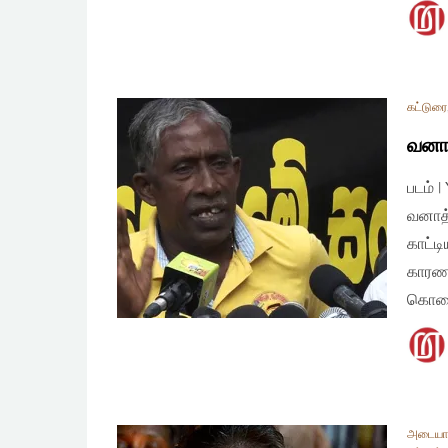
கட்டுரை
வனாத
படம் 
வனாத்
காட்டி
காரண
கொலை
அடையா