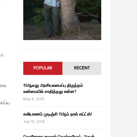
்
யம்
,
POPULAR
RECENT
்லை
19ஆவது அரசியலமைப்பு திருத்தம்
உண்மையில் சாதித்தது என்ன?
May 6, 2015
செய்ய
கலியாணம் முடிஞ்சி 11ஆம் நாள் எய்ட்ஸ்!
July 10, 2014
கொரோனா வைரஸ் தொற்றுநோய், அதன்