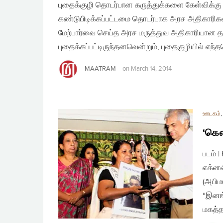
புதைக்குழி தொடர்பான கருத்துக்களை கேள்விக்கு உ
கண்டுபிடிக்கப்பட்டமை தொடர்பாக அரச அதிகாரிக
மேற்பார்வை செய்த அரச மருத்துவ அதிகாரியான 
புதைக்கப்பட்டிருந்தனவென்றும், புதைகுழியில் எந
MAATRAM
on
March 14, 2014
ஊடகம்
‘கௌர
படம் 
எக்னல
(அபிம
“இனங்
மகத்த