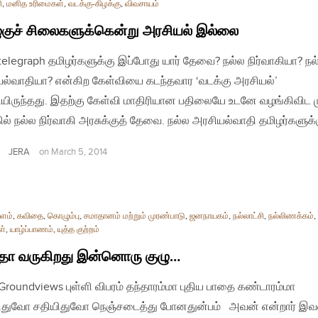
ி
,
மனித உரிமைகள்
,
வடக்கு-கிழக்கு
,
விவசாயம்
குச் சிலைகளுக்கென்று அரசியல் இல்லை
| telegraph தமிழர்களுக்கு இப்போது யார் தேவை? நல்ல நிர்வாகியா? நல
ல்வாதியா? என்கிற கேள்வியை கடந்தவார ‘வடக்கு அரசியல்’
பியிருந்தது. இதற்கு கேள்வி மாதிரியான பதிலையே உடனே வழங்கிவிட முட
ில் நல்ல நிர்வாகி அரசுக்குத் தேவை. நல்ல அரசியல்வாதி தமிழர்களுக்
JERA
on
March 5, 2014
ளம்
,
கவிதை
,
கொழும்பு
,
சமாதானம் மற்றும் முரண்பாடு
,
ஜனநாயகம்
,
நல்லாட்சி
,
நல்லிணக்கம்
,
ள்
,
யாழ்ப்பாணம்
,
யுத்த குற்றம்
தோ வருகிறது இன்னொரு குழு…
| Groundviews புள்ளி விபரம் தந்தாரம்மா புதிய பாதை கண்டாரம்மா
யிதுவோ சதியிதுவோ நெஞ்சடைத்து போனதுன்பம் அவன் என்றார் இவ