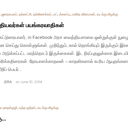
,
ஜனநாயகம்
,
நல்லாட்சி
,
நல்லிணக்கம்
,
மட்டக்களப்பு
,
மனித உரிமைகள்
,
வடக்கு-கிழக்கு
தியவர்கள் பயங்கரவாதிகள்
| கட்டுரையாளர், in Facebook அரச வைத்தியசாலை ஒன்றுக்குள் ந
ை செய்து கொள்ளுங்கள். முறிந்தும், கால் தொங்கியும் இருக்கும் இர
ல் அடுக்கப்பட்ட மரத்தொடர் இருக்கைகள். இட நிரப்புதலுக்காக இடை
்ரிக்கதிரைகள். நோயாளக்காதலன் – காதலிகளால் கூரிய ஆயுதங்களா
கீறிப் பெயர்…
JERA
on
June 10, 2014
 புதைக்குழி
,
யுத்த குற்றம்
,
வடக்கு-கிழக்கு
கு…