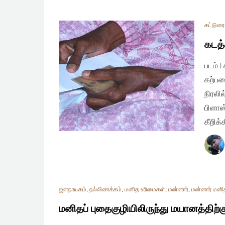
கட்டுரை
கடத்
படம் 
கற்பன
நிரலி
பிளாஸ
கீறிக்
ஜனநாயகம்
,
நல்லிணக்கம்
,
மனித உரிமைகள்
,
மன்னார்
,
மன்னார் மனித
மனிதப் புதைகுழியிலிருந்து மயானத்திற்