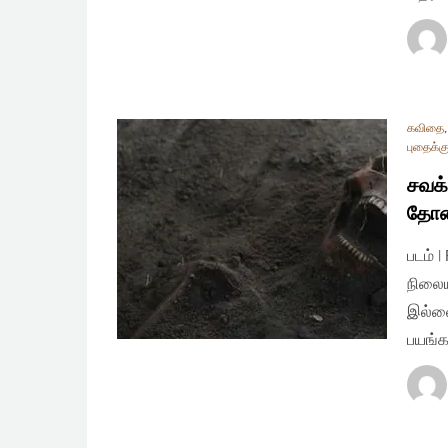
கவிதை
புதைக்க
சவக்
தோண
படம் 
நிலைய
இல்ல
பயங்க