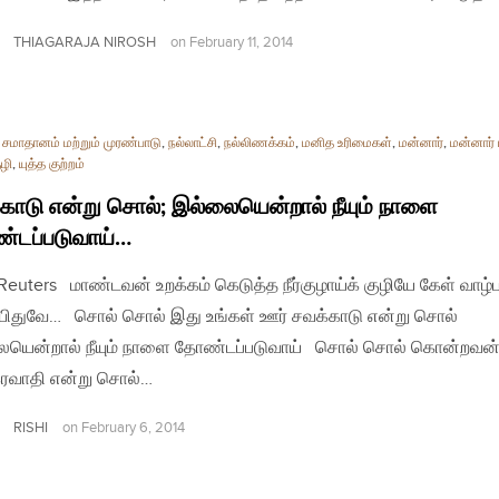
THIAGARAJA NIROSH
on
February 11, 2014
,
சமாதானம் மற்றும் முரண்பாடு
,
நல்லாட்சி
,
நல்லிணக்கம்
,
மனித உரிமைகள்
,
மன்னார்
,
மன்னார்
ுழி
,
யுத்த குற்றம்
காடு என்று சொல்; இல்லையென்றால் நீயும் நாளை
்டப்படுவாய்…
| Reuters மாண்டவன் உறக்கம் கெடுத்த நீர்குழாய்க் குழியே கேள் வாழ்
ிதுவே… சொல் சொல் இது உங்கள் ஊர் சவக்காடு என்று சொல்
ையென்றால் நீயும் நாளை தோண்டப்படுவாய் சொல் சொல் கொன்றவன
ரவாதி என்று சொல்…
RISHI
on
February 6, 2014