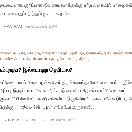
 தடவையாக, குறிப்பாக இணையதளத்துக்கு ஏற்ற வகையில் பிரஜைகள
யலை வலுப்படுத்தும் முகமாக நவீன…
MAATRAM
on
October 2, 2014
ரச்சினை
,
கட்டுரை
,
கொழும்பு
,
சமாதானம் மற்றும் முரண்பாடு
,
ஜனநாயகம்
,
தமிழ்
,
தமிழ்த் தேசி
ி
,
நல்லிணக்கம்
,
மனித உரிமைகள்
,
யுத்த குற்றம்
,
வடக்கு-கிழக்கு
ம்புறதா? இல்லயானு தெரியல?
| கட்டுரையாளர் “காசு பறிக்க செய்திருக்கலாம்தானே? மௌனம்… “இல
 அப்படி இருக்காது. “காசு பறிக்க இதை செய்திருக்கலாம்? மௌனம்…
கு வாய்ப்பில்ல சேர். அவர் எங்கயோ இருக்கிறார். “காசு பறிக்க இப்படி 
்பிருக்கு…” “இல்ல சேர். அவர் எங்கயோ இருக்கார்….
SELVARAJA RAJASEGAR
on
July 11, 2014