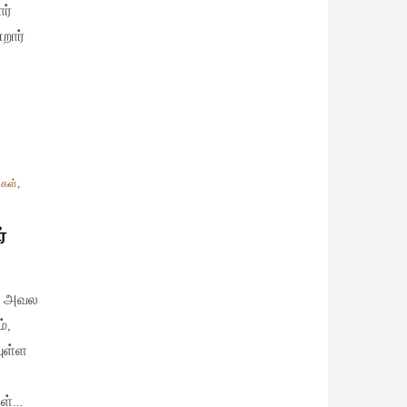
ர்
றார்
ைகள்
,
்
ன் அவல
்,
ுள்ள
கள்…