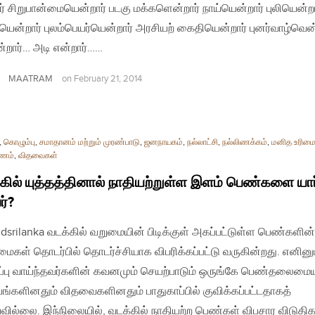
ர் சிறுபான்மையென்றார் படகு மக்களென்றார் நாய்யென்றார் புலியென்றா
ென்றார் புலம்பெயர்யென்றார் அரசியற் கைதியென்றார் புனர்வாழ்வென்
என்றார்… அடி என்றார்……
MAATRAM
on
February 21, 2014
,
கொழும்பு
,
சமாதானம் மற்றும் முரண்பாடு
,
ஜனநாயகம்
,
நல்லாட்சி
,
நல்லிணக்கம்
,
மனித உரிம
ாணம்
,
விதவைகள்
கில் யுத்தத்தினால் நாதியற்றுள்ள இளம் பெண்களை யார
ர்?
| jdsrilanka வடக்கில் வறுமையின் பிடிக்குள் அகப்பட்டுள்ள பெண்களி
ைகள் தொடர்பில் தொடர்ச்சியாக விபரிக்கப்பட்டு வருகின்றது. எனினும
்பு வாய்ந்தவர்களின் கவனமும் செயற்பாடும் ஒருங்கே பெண்தலைமைய
்பங்களினதும் விதவைகளினதும் பாதுகாப்பில் குவிக்கப்பட்டதாகத்
வில்லை. இந்நிலையில், வடக்கில் நாதியற்ற பெண்கள் விபசார விடுதி