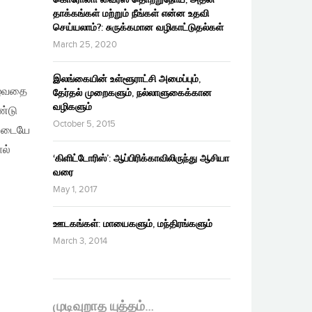
தாக்கங்கள் மற்றும் நீங்கள் என்ன உதவி
செய்யலாம்?: சுருக்கமான வழிகாட்டுதல்கள்
March 25, 2020
இலங்கையின் உள்ளூராட்சி அமைப்பும்,
ுழைவதை
தேர்தல் முறைகளும், நல்லாளுகைக்கான
வழிகளும்
ண்டு
October 5, 2015
யிடையே
ல்
‘கிளிட்டோரிஸ்’: ஆப்பிரிக்காவிலிருந்து ஆசியா
வரை
May 1, 2017
ஊடகங்கள்: மாயைகளும், மந்திரங்களும்
March 3, 2014
முடிவுறாத யுத்தம்…