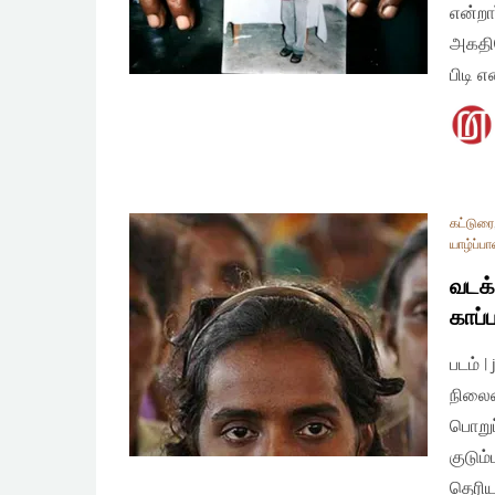
என்றா
அகதிய
பிடி 
கட்டுரை
யாழ்ப்ப
வடக்
காப்ப
படம் 
நிலைம
பொறுப
குடும
தெரிய