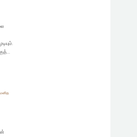
்ல
ியும்.
குத்…
மனித
ன்