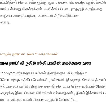
ட்படுத்தல் சில மாதங்களுக்கு முன்பு மன்னாரில் மனித எலும்புக்கூடு
ளால் பல்வேறு விளக்கங்கள் அளிக்கப்பட்டன. புதைகுழி அகழ்வதை
தனஞ்சய வைத்தியரத்ன, உடலங்கள் அடுக்கடுக்காக
்தவொரு…
,
கொழும்பு
,
ஜனநாயகம்
,
நல்லாட்சி
,
மனித உரிமைகள்
வ தாய்’ விருதில் சந்தியாவின் மகத்தான உரை
| Penniyam சர்வதேச பெண்கள் தினத்தையொட்டி சந்தியா
ிகொடவுக்கு ஐக்கிய பெண்கள் முன்னணி இம்முறை ‘கௌரவத் தாய்
ான் மாத்தா) என்கிற விருதை மகளிர் தினமான நேற்றையதினம் அளித்
களுக்கு இடையிலான விரிசல்கள் எல்லைதாண்டி நீளும் இக்காலகட்டத
ான மானிடத் தலைவிதியைக் கருத்திற்கொண்டு,…