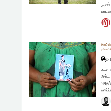
முதல்
ஊடகவி
இனப் பி
நல்லாட்ச
இத ந
படம் 
சேர்…
“அதற்
வாய்ப