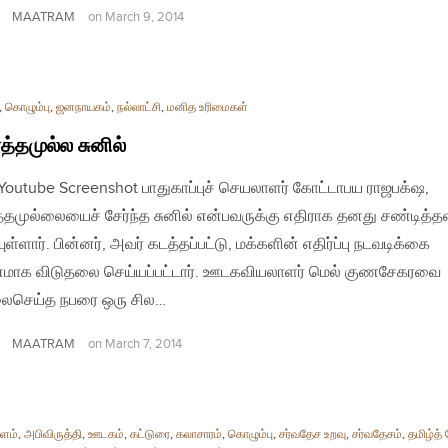
MAATRAM
on
March 9, 2014
,
கொழும்பு
,
ஜனநாயகம்
,
நல்லாட்சி
,
மனித உரிமைகள்
்தமுல்ல சுனில்
| Youtube Screenshot பாதுகாப்புச் செயலாளர் கோட்டாபய ராஜபக்‌ஷ,
தமுல்லையைச் சேர்ந்த சுனில் என்பவருக்கு எதிராக தனது சண்டித்
யுள்ளார். பின்னர், அவர் கடத்தப்பட்டு, மக்களின் எதிர்ப்பு நடவடிக்கை
மாக விடுதலை செய்யப்பட்டார். ஊடகவியலாளர் மெல் குணசேகரவை
செய்த நபரை ஒரு சில…
MAATRAM
on
March 7, 2014
ளம்
,
அபிவிருத்தி
,
ஊடகம்
,
கட்டுரை
,
கலாசாரம்
,
கொழும்பு
,
சர்வதேச உறவு
,
சர்வதேசம்
,
தமிழ்த்