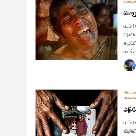
நல்லாட்ச
மெழு
படம் 
அரசிய
எழுப்
வடக்க
அடையா
உரிமைக
அந்
படம் 
விதி