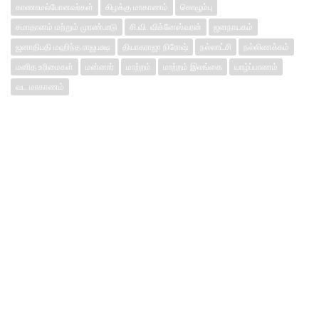
காணாமல்போனவர்கள்
கிழக்கு மாகாணம்
கொழும்பு
சமாதானம் மற்றும் முரண்பாடு
சி.வி. விக்னேஸ்வரன்
ஜனநாயகம்
ஜனாதிபதி மஹிந்த ராஜபக்ஷ
தியாகராஜா நிரோஷ்
நல்லாட்சி
நல்லிணக்கம்
மனித உரிமைகள்
மன்னார்
மாற்றம்
மாற்றம் இலங்கை
யாழ்ப்பாணம்
வட மாகாணம்