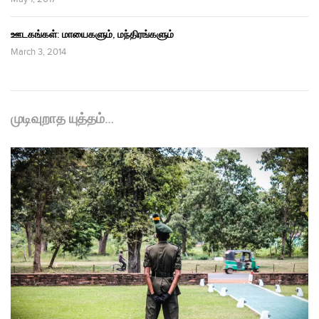
ஊடகங்கள்: மாயைகளும், மந்திரங்களும்
March 3, 2014
முடிவுறாத யுத்தம்…