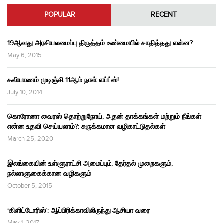
POPULAR
RECENT
19ஆவது அரசியலமைப்பு திருத்தம் உண்மையில் சாதித்தது என்ன?
May 6, 2015
கலியாணம் முடிஞ்சி 11ஆம் நாள் எய்ட்ஸ்!
July 10, 2014
கொரோனா வைரஸ் தொற்றுநோய், அதன் தாக்கங்கள் மற்றும் நீங்கள்
என்ன உதவி செய்யலாம்?: சுருக்கமான வழிகாட்டுதல்கள்
March 25, 2020
இலங்கையின் உள்ளூராட்சி அமைப்பும், தேர்தல் முறைகளும்,
நல்லாளுகைக்கான வழிகளும்
October 5, 2015
‘கிளிட்டோரிஸ்’: ஆப்பிரிக்காவிலிருந்து ஆசியா வரை
May 1, 2017