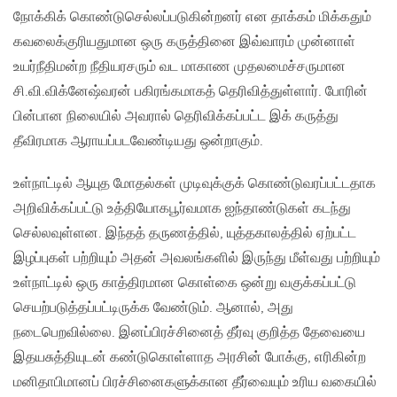
நோக்கிக் கொண்டுசெல்லப்படுகின்றனர் என தாக்கம் மிக்கதும்
கவலைக்குரியதுமான ஒரு கருத்தினை இவ்வாரம் முன்னாள்
உயர்நீதிமன்ற நீதியரசரும் வட மாகாண முதலமைச்சருமான
சி.வி.விக்னேஷ்வரன் பகிரங்கமாகத் தெரிவித்துள்ளார். போரின்
பின்பான நிலையில் அவரால் தெரிவிக்கப்பட்ட இக் கருத்து
தீவிரமாக ஆராயப்படவேண்டியது ஒன்றாகும்.
உள்நாட்டில் ஆயுத மோதல்கள் முடிவுக்குக் கொண்டுவரப்பட்டதாக
அறிவிக்கப்பட்டு உத்தியோகபூர்வமாக ஐந்தாண்டுகள் கடந்து
செல்லவுள்ளன. இந்தத் தருணத்தில், யுத்தகாலத்தில் ஏற்பட்ட
இழப்புகள் பற்றியும் அதன் அவலங்களில் இருந்து மீள்வது பற்றியும்
உள்நாட்டில் ஒரு காத்திரமான கொள்கை ஒன்று வகுக்கப்பட்டு
செயற்படுத்தப்பட்டிருக்க வேண்டும். ஆனால், அது
நடைபெறவில்லை. இனப்பிரச்சினைத் தீர்வு குறித்த தேவையை
இதயசுத்தியுடன் கண்டுகொள்ளாத அரசின் போக்கு, எரிகின்ற
மனிதாபிமானப் பிரச்சினைகளுக்கான தீர்வையும் உரிய வகையில்