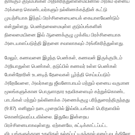
தாங்கும் குடும்பங்கள் அதிகரித்துள்ளமையினால் அரசும் ஏனைய
அக்கறை கொண்டவர்களும் நல்லிணக்கத்தின் கூட்டு
முயற்சியாக இந்தப் பிரச்சினையையைக் கையாளவேண்டும்
என்றுள்ளது. பெண்தலைமையுள்ள குடும்பங்களின்
நிலைமையினை இவ் ஆணைக்குழு முக்கிய பிரச்சினையாக
அடையாளப்படுத்தி இதனை சவாலாகவும் அங்கீகரித்துள்ளது.
மேலும், கணவனை இழந்த பெண்கள், கணவன் இருக்குமிடம்
அறியாதுள்ள பெண்கள், தடுப்பில் கணவர் உள்ள பெண்கள்
போன்றோரின் உடனடித் தேவைகள் பூர்த்தி செய்யப்படும்
அதேவேளை, அவர்களது ஜீவனோபாயம் மற்றும் ஏனைய வருமான
மூலங்களுக்கான பொருளாதார உதவிகளையும் கற்றுக்கொண்ட
பாடங்கள் மற்றும் நல்லிணக்க அணைக்குழு பரிந்துரைத்திருந்தது
(9.87). எனினும் நடைமுறையில் இவ்விடயங்கள் பெரிதளவில்
கொண்டுவரப்படவில்லை. இதுவே இன்றைய
பிரச்சினையாகவுள்ளது. ஏற்கனவே, சுட்டிக்காட்டப்பட்ட
விடயங்களுக்கான உதவிகள் நல்கப்பட்டிருந்தால் ஏனும் வடக்கிலோ