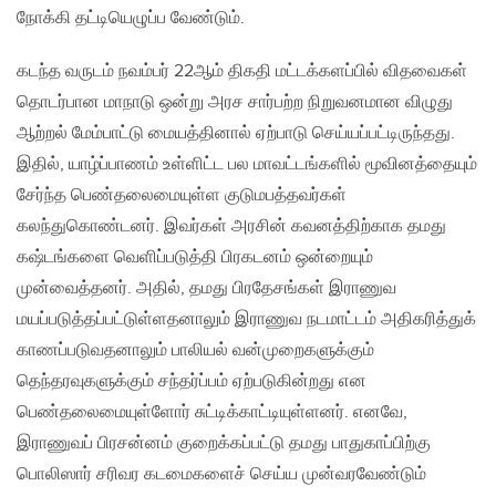
நோக்கி தட்டியெழுப்ப வேண்டும்.
கடந்த வருடம் நவம்பர் 22ஆம் திகதி மட்டக்களப்பில் விதவைகள்
தொடர்பான மாநாடு ஒன்று அரச சார்பற்ற நிறுவனமான விழுது
ஆற்றல் மேம்பாட்டு மையத்தினால் ஏற்பாடு செய்யப்பட்டிருந்தது.
இதில், யாழ்ப்பாணம் உள்ளிட்ட பல மாவட்டங்களில் மூவினத்தையும்
சேர்ந்த பெண்தலைமையுள்ள குடுமபத்தவர்கள்
கலந்துகொண்டனர். இவர்கள் அரசின் கவனத்திற்காக தமது
கஷ்டங்களை வெளிப்படுத்தி பிரகடனம் ஒன்றையும்
முன்வைத்தனர். அதில், தமது பிரதேசங்கள் இராணுவ
மயப்படுத்தப்பட்டுள்ளதனாலும் இராணுவ நடமாட்டம் அதிகரித்துக்
காணப்படுவதனாலும் பாலியல் வன்முறைகளுக்கும்
தெந்தரவுகளுக்கும் சந்தர்ப்பம் ஏற்படுகின்றது என
பெண்தலைமையுள்ளோர் சுட்டிக்காட்டியுள்ளனர். எனவே,
இராணுவப் பிரசன்னம் குறைக்கப்பட்டு தமது பாதுகாப்பிற்கு
பொலிஸார் சரிவர கடமைகளைச் செய்ய முன்வரவேண்டும்