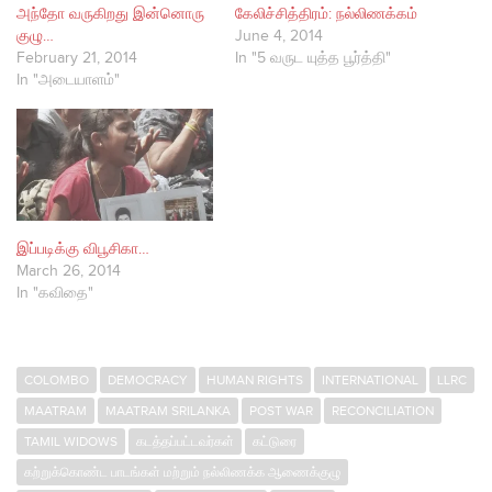
அந்தோ வருகிறது இன்னொரு
கேலிச்சித்திரம்: நல்லிணக்கம்
குழு…
June 4, 2014
February 21, 2014
In "5 வருட யுத்த பூர்த்தி"
In "அடையாளம்"
இப்படிக்கு விபூசிகா…
March 26, 2014
In "கவிதை"
COLOMBO
DEMOCRACY
HUMAN RIGHTS
INTERNATIONAL
LLRC
MAATRAM
MAATRAM SRILANKA
POST WAR
RECONCILIATION
TAMIL WIDOWS
கடத்தப்பட்டவர்கள்
கட்டுரை
கற்றுக்கொண்ட பாடங்கள் மற்றும் நல்லிணக்க ஆணைக்குழு