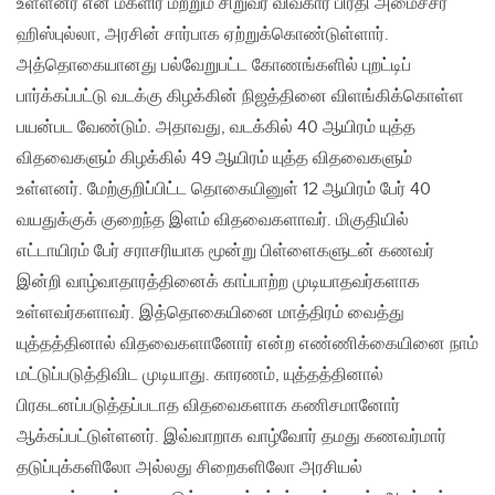
உள்ளனர் என மகளிர் மற்றும் சிறுவர் விவகார பிரதி அமைச்சர்
ஹிஸ்புல்லா, அரசின் சார்பாக ஏற்றுக்கொண்டுள்ளார்.
அத்தொகையானது பல்வேறுபட்ட கோணங்களில் புறட்டிப்
பார்க்கப்பட்டு வடக்கு கிழக்கின் நிஜத்தினை விளங்கிக்கொள்ள
பயன்பட வேண்டும். அதாவது, வடக்கில் 40 ஆயிரம் யுத்த
விதவைகளும் கிழக்கில் 49 ஆயிரம் யுத்த விதவைகளும்
உள்ளனர். மேற்குறிப்பிட்ட தொகையினுள் 12 ஆயிரம் பேர் 40
வயதுக்குக் குறைந்த இளம் விதவைகளாவர். மிகுதியில்
எட்டாயிரம் பேர் சராசரியாக மூன்று பிள்ளைகளுடன் கணவர்
இன்றி வாழ்வாதாரத்தினைக் காப்பாற்ற முடியாதவர்களாக
உள்ளவர்களாவர். இத்தொகையினை மாத்திரம் வைத்து
யுத்தத்தினால் விதவைகளானோர் என்ற எண்ணிக்கையினை நாம்
மட்டுப்படுத்திவிட முடியாது. காரணம், யுத்தத்தினால்
பிரகடனப்படுத்தப்படாத விதவைகளாக கணிசமானோர்
ஆக்கப்பட்டுள்ளனர். இவ்வாறாக வாழ்வோர் தமது கணவர்மார்
தடுப்புக்களிலோ அல்லது சிறைகளிலோ அரசியல்