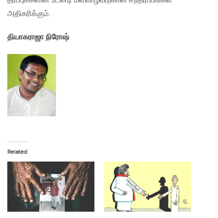
தரப்புக்களின் உடனடி மீள்வாழ்விற்கான சந்தர்ப்பங்கள்
அதிகரிக்கும்.
தியாகராஜா நிரோஷ்
Related