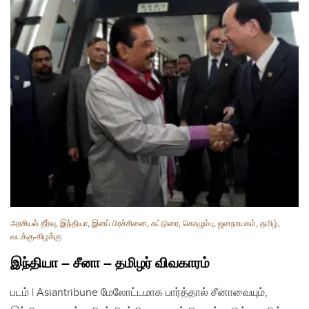
அரசியல் தீர்வு
,
இந்தியா
,
இனப் பிரச்சினை
,
கட்டுரை
,
கொழும்பு
,
ஜனநாயகம்
,
தமிழ்
,
வடக்கு-கிழக்கு
இந்தியா – சீனா – தமிழர் விவகாரம்
படம் | Asiantribune மேலோட்டமாக பார்த்தால் சீனாவையும்,