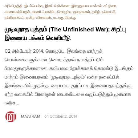
அபிவிருத்தி
,
இடம்பெயர்வு
,
இனப் பிரச்சினை
,
இராணுவமயமாக்கல்
,
கட்டுரை
,
காணாமல்போதல்
,
காணி அபகரிப்பு
,
கொழும்பு
,
ஜனநாயகம்
,
தமிழ்
,
நல்லாட்சி
,
நல்லிணக்கம்
,
மனித உரிமைகள்
,
வடக்கு-கிழக்கு
முடிவுறாத யுத்தம் (The Unfinished War); சிறப்பு
இணைய பக்கம் வௌியீடு
02 அக்டோபர் 2014, கொழும்பு, இலங்கை மாற்றுக்
கொள்கைகளுக்கான நிலையத்தால் நடாத்தப்படும்
பிரஜைகளுக்கான ஊடகவியலை நோக்காகக் கொண்டு இயங்கும்
மாற்றம் இணையதளம் ‘முடிவுறாத யுத்தம்’ என்ற தலைப்பில்
இலங்கையில் முதல் தடவையாக, குறிப்பாக இணையதளத்துக்கு
ஏற்ற வகையில் பிரஜைகள் ஊடகவியலை வலுப்படுத்தும் முகமாக
நவீன…
MAATRAM
on
October 2, 2014