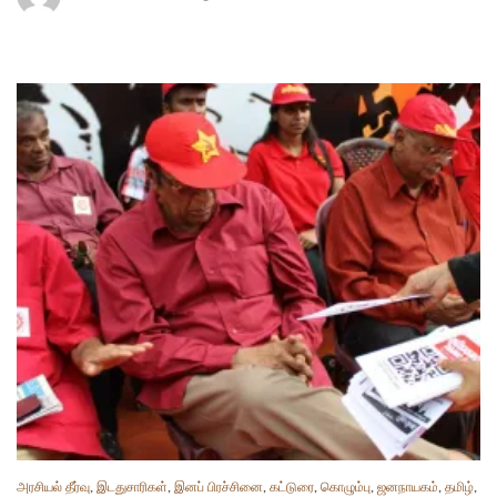
அரசியல் தீர்வு
,
இடதுசாரிகள்
,
இனப் பிரச்சினை
,
கட்டுரை
,
கொழும்பு
,
ஜனநாயகம்
,
தமிழ்
,