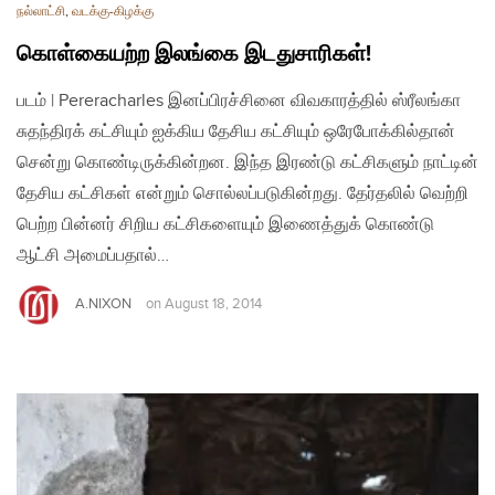
நல்லாட்சி
,
வடக்கு-கிழக்கு
கொள்கையற்ற இலங்கை இடதுசாரிகள்!
படம் | Pereracharles இனப்பிரச்சினை விவகாரத்தில் ஸ்ரீலங்கா
சுதந்திரக் கட்சியும் ஐக்கிய தேசிய கட்சியும் ஒரேபோக்கில்தான்
சென்று கொண்டிருக்கின்றன. இந்த இரண்டு கட்சிகளும் நாட்டின்
தேசிய கட்சிகள் என்றும் சொல்லப்படுகின்றது. தேர்தலில் வெற்றி
பெற்ற பின்னர் சிறிய கட்சிகளையும் இணைத்துக் கொண்டு
ஆட்சி அமைப்பதால்…
A.NIXON
on
August 18, 2014