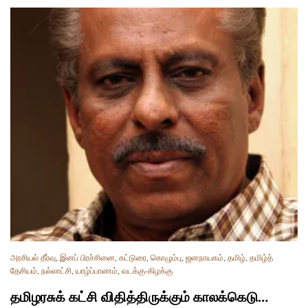
அரசியல் தீர்வு
,
இனப் பிரச்சினை
,
கட்டுரை
,
கொழும்பு
,
ஜனநாயகம்
,
தமிழ்
,
தமிழ்த்
தேசியம்
,
நல்லாட்சி
,
யாழ்ப்பாணம்
,
வடக்கு-கிழக்கு
தமிழரசுக் கட்சி விதித்திருக்கும் காலக்கெடு…