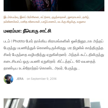
இடம்பெயர்வு
,
இனப் பிரச்சினை
,
கட்டுரை
,
குழந்தைகள்
,
ஜனநாயகம்
,
தமிழ்
,
நல்லிணக்கம்
,
மனித உரிமைகள்
,
யாழ்ப்பாணம்
,
வடக்கு-கிழக்கு
,
வறுமை
மலரம்மா: நீயொரு சாட்சி
படம் | Photito போர் தாக்கிய கிராமங்களின் ஒன்றினூடாக அந்தப்
பேருந்து பயணித்துக் கொண்டிருக்கிறது. மர நிழலில் காத்திருந்த
சிலர் பேருந்தை வழிமறித்து ஏறுகின்றனர். அந்தக் கூட்டதிலிருந்து
கடைசியாய் ஒரு பயணி ஏறுகிறார். கிட்டத்தட்ட 60 வயதைத்
தாண்டிய உடல்தோற்றம் கொண்ட அவர், பேருந்து…
JERA
on
September 9, 2014