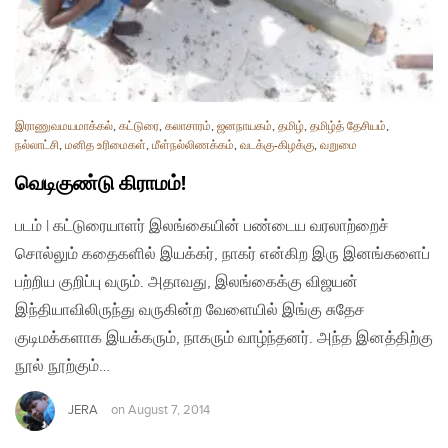
இராணுவமயமாக்கல்
,
கட்டுரை
,
கலாசாரம்
,
ஜனநாயகம்
,
தமிழ்
,
தமிழ்த் தேசியம்
,
நல்லாட்சி
,
மனித உரிமைகள்
,
மீள்நல்லிணக்கம்
,
வடக்கு-கிழக்கு
,
வறுமை
வெடிகுண்டு கிராமம்!
படம் | கட்டுரையாளர் இலங்கையின் பண்டைய வரலாற்றைச்
சொல்லும் கதைகளில் இயக்கர், நாகர் என்கிற இரு இனங்களைப்
பற்றிய குறிப்பு வரும். அதாவது, இலங்கைக்கு விஜயன்
இந்தியாவிலிருந்து வருகின்ற வேளையில் இங்கு சுதேச
குடிமக்களாக இயக்கரும், நாகரும் வாழ்ந்தனர். அந்த இனத்திற்கு
நூல் நூற்கும்…
JERA
on
August 7, 2014