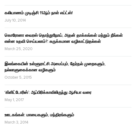
கலியாணம் முடிஞ்சி 11ஆம் நாள் எய்ட்ஸ்!
July 10, 2014
கொரோனா வைரஸ் தொற்றுநோய், அதன் தாக்கங்கள் மற்றும் நீங்கள்
என்ன உதவி செய்யலாம்?: சுருக்கமான வழிகாட்டுதல்கள்
March 25, 2020
இலங்கையின் உள்ளூராட்சி அமைப்பும், தேர்தல் முறைகளும்,
நல்லாளுகைக்கான வழிகளும்
October 5, 2015
‘கிளிட்டோரிஸ்’: ஆப்பிரிக்காவிலிருந்து ஆசியா வரை
May 1, 2017
ஊடகங்கள்: மாயைகளும், மந்திரங்களும்
March 3, 2014