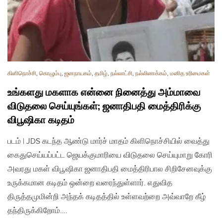
கிளிநொச்சி
,
கொழும்பு
,
ஜனநாயகம்
,
தமிழ்
,
நல்லாட்சி
,
நல்லிணக்கம்
,
மனித உரிமைகள்
உங்களது மகளாக என்னை நினைத்து அம்மாவை
விடுதலை செய்யுங்கள்; ஜனாதிபதி மைத்திரிக்கு
விபூஷிகா கடிதம்
படம் | JDS கடந்த ஆண்டு மார்ச் மாதம் கிளிநொச்சியில் வைத்து
கைதுசெய்யப்பட்ட ஜெயக்குமாரியை விடுதலை செய்யுமாறு கோரி
அவரது மகள் விபூஷிகா ஜனாதிபதி மைத்திரிபால சிறிசேனவுக்கு
உருக்கமான கடிதம் ஒன்றை வரைந்துள்ளார். எதுவித
திருத்தமுமின்றி அந்தக் கடிதத்தில் உள்ளவற்றை அவ்வாறே கீழ்
தந்திருக்கிறோம்….