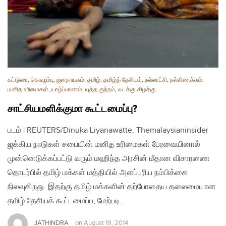
கட்டுரை
,
கொழும்பு
,
ஜனநாயகம்
,
தமிழ்
,
தமிழ்த் தேசியம்
,
நல்லாட்சி
,
நல்லிணக்கம்
,
மனித உரிமைகள்
,
யாழ்ப்பாணம்
,
யுத்த குற்றம்
,
வடக்கு-கிழக்கு
சாட்சியமளிக்குமா கூட்டமைப்பு?
படம் | REUTERS/Dinuka Liyanawatte, Themalaysianinsider
ஜக்கிய நாடுகள் சபையின் மனித உரிமைகள் பேரவையினால்
முன்னெடுக்கப்பட்டு வரும் மஹிந்த அரசின் மீதான விசாரணை
தொடர்பில் தமிழ் மக்கள் மத்தியில் அளப்பரிய நம்பிக்கை
நிலவுகிறது. இதற்கு தமிழ் மக்களின் தற்போதைய தலைமையான
தமிழ் தேசியக் கூட்டமைப்ப, மேற்படி…
JATHINDRA
on
August 19, 2014