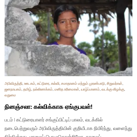
அபிவிருத்தி
,
ஊடகம்
,
கட்டுரை
,
கல்வி
,
சமாதானம் மற்றும் முரண்பாடு
,
சிறுவர்கள்
,
ஜனநாயகம்
,
தமிழ்
,
நல்லிணக்கம்
,
மனித உரிமைகள்
,
யாழ்ப்பாணம்
,
வடக்கு-கிழக்கு
,
வறுமை
நினஞ்சலா: கல்விக்காக ஏங்குபவள்!
படம் | கட்டுரையாளர் சங்குப்பிட்டிப் பாலம், வடக்கில்
நடைபெற்றுவரும் அபிவிருத்தியின் குறியீடாக நிமிர்ந்து, வளைந்து