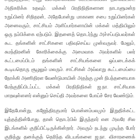
அதிகரிக்க உதவும். மக்கள் பிரதிநிதிகளான நாடாளுமன்ற
உறுப்பினர் சிறிதரன், அதேபோன்று மாகாண சபை உறுப்பினர்கள்
அனைவரும், சாட்சியம் அளிப்பார்களாயின் மக்கள் மத்தியிலும்
ஒரு நம்பிக்கை ஏற்படும். இதனைத் தொடர்ந்து அச்சப்படுபவர்கள்
கூட தங்களின் சாட்சிகளை பதிவுசெய்ய முன்வருவர். மேலும்,
சுமந்திரனின் கோரிக்கைக்கு அமைவாக அவர்களில் பலர்
கூட்டமைப்பிடம் தங்களின் சாட்சியங்களை ஒப்படைக்கக்
கூடியதொரு சூழலும் மலரும். சாட்சிகள் அவ்வாறு கூட்டமைப்பை
நோக்கி அணிதிரள வேண்டுமாயின் அதற்கு முன் நிபந்தனையாக
மேற்குறிப்பிடப்பட்ட மக்கள் பிரதிநிதிகள் ஜ.நா. சாட்சியாக
மாறவுள்ளனர் என்னும் செய்தி அவர்களை போய்ச் சேர வேண்டும்.
இதேபோன்று, கஜேந்திரகுமார் பொன்னம்பலமும் இறுதிக்கட்ட
யுத்தத்தின்போது, தான் தொடர்பில் இருந்தார் என அவரே சில
இடங்களில் குறிப்பிட்டிருக்கின்றார். அவரும் நடந்து முடிந்த போர்
குறித்து தனக்குத் தெரிந்த விடயங்களை ஜ.நா. விசாரணைக்