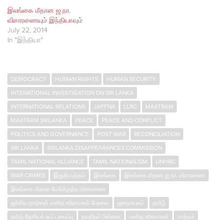
இலங்கை மீதான ஜ.நா.
விசாரணையும் இந்தியாவும்
July 22, 2014
In "இந்தியா"
DEMOCRACY
HUMAN RIGHTS
HUMAN SECURITY
INTENATIONAL INVESTIGATION ON SRI LANKA
INTERNATIONAL RELATIONS
JAFFNA
LLRC
MAATRAM
MAATRAM SRILANKA
PEACE
PEACE AND CONFLICT
POLITICS AND GOVERNANCE
POST WAR
RECONCILIATION
SRI LANKA
SRILANKA DISAPPEARANCES COMMISSION
TAMIL NATIONAL ALLIANCE
TAMIL NATIONALISM
UNHRC
WAR CRIMES
இறுதி யுத்தம்
இலங்கை
இலங்கை மீதான ஜ.நா. விசாரணை
இலங்கை மீதான போர்க்குற்ற விசாரணை
ஜக்கிய நாடுகள் மனித உரிமைகள் பேரவை
ஜனநாயகம்
தமிழ்
தமிழ் தேசியக் கூட்டமைப்பு
நவநீதம் பிள்ளை
மனித உரிமைகள்
மாற்றம்