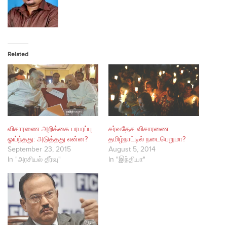
Related
விசாரணை அறிக்கை பரபரப்பு
சர்வதேச விசாரணை
ஓய்ந்தது: அடுத்தது என்ன?
தமிழ்நாட்டில் நடைபெறுமா?
September 23, 2015
August 5, 2014
In "அரசியல் தீர்வு"
In "இந்தியா"