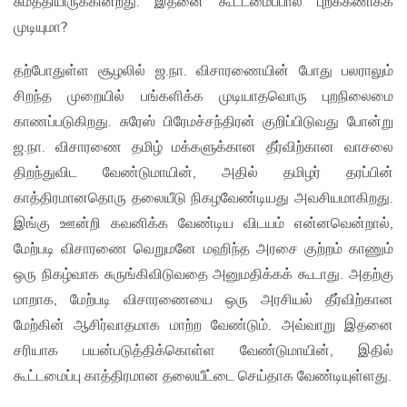
சுமத்தியிருக்கின்றது. இதனை கூட்டமைப்பால் புறக்கணிக்க
முடியுமா?
தற்போதுள்ள சூழலில் ஜ.நா. விசாரணையின் போது பலராலும்
சிறந்த முறையில் பங்களிக்க முடியாதவொரு புறநிலைமை
காணப்படுகிறது. சுரேஸ் பிரேமச்சந்திரன் குறிப்பிடுவது போன்று
ஜ.நா. விசாரணை தமிழ் மக்களுக்கான தீர்விற்கான வாசலை
திறந்துவிட வேண்டுமாயின், அதில் தமிழர் தரப்பின்
காத்திரமானதொரு தலையீடு நிகழவேண்டியது அவசியமாகிறது.
இங்கு ஊன்றி கவனிக்க வேண்டிய விடயம் என்னவென்றால்,
மேற்படி விசாரணை வெறுமனே மஹிந்த அரசை குற்றம் காணும்
ஒரு நிகழ்வாக சுருங்கிவிடுவதை அனுமதிக்கக் கூடாது. அதற்கு
மாறாக, மேற்படி விசாரணையை ஒரு அரசியல் தீர்விற்கான
மேற்கின் ஆசிர்வாதமாக மாற்ற வேண்டும். அவ்வாறு இதனை
சரியாக பயன்படுத்திக்கொள்ள வேண்டுமாயின், இதில்
கூட்டமைப்பு காத்திரமான தலையீட்டை செய்தாக வேண்டியுள்ளது.