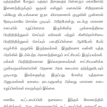
யுத்தத்தின் போதும், யுத்தம் நிறைவுற்ற பின்னரும் மக்களோடு
இணைந்திருக்கும் ஒருவர் என்னும் வகையில் சிறிதரனால்
பல்வேறு விடயங்களை ஜ.நா. விசாரணைக் குழுவின் முன்னால்
நேரடியாகவே சொல்ல முடியும். அதேபோன்று, வடக்கு மாகாண
சபையில் உறுப்பினராக இருக்கின்ற முல்லைத்தீவை
பிரதிநிதித்துவம் செய்யும் ரவிகரன் மற்றும் கிளிநொச்சியை
பிரதிநிதித்துவம் செய்யும் பசுபதிப்பிள்ளை ஆகியோர் போர்
எழுச்சிக் குழுவில் இருந்தவர்கள். இறுதிவரை வன்னி யுத்த
அரங்கில் இடம்பெற்ற அனைத்தினதும் சாட்சியாய் இருப்பவர்கள்.
மக்கள் பிரதிநிதிகளான இவ்வாறானவர்கள் சாட்சியமளிக்க
முன்வருவார்களாயின் அதனை அரசு சுலபமாக தடுத்துவிடவும்
முடியாது. இவர்களுக்கு இருப்பது போன்ற யுத்தகால
அனுபவங்கள் ஏனைய நாடாளுமன்ற அல்லது மாகாண சபை
உறுப்பினர்கள் எவருக்கும் இல்லை.
எனவே, கூட்டமைப்பின் தலைமை இந்தக் கோணத்தில்
சிந்தித்தால், அது விசாரணையில் கூட்டமைப்பின் தலையீட்டை