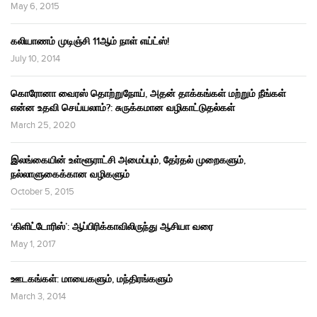
May 6, 2015
கலியாணம் முடிஞ்சி 11ஆம் நாள் எய்ட்ஸ்!
July 10, 2014
கொரோனா வைரஸ் தொற்றுநோய், அதன் தாக்கங்கள் மற்றும் நீங்கள்
என்ன உதவி செய்யலாம்?: சுருக்கமான வழிகாட்டுதல்கள்
March 25, 2020
இலங்கையின் உள்ளூராட்சி அமைப்பும், தேர்தல் முறைகளும்,
நல்லாளுகைக்கான வழிகளும்
October 5, 2015
‘கிளிட்டோரிஸ்’: ஆப்பிரிக்காவிலிருந்து ஆசியா வரை
May 1, 2017
ஊடகங்கள்: மாயைகளும், மந்திரங்களும்
March 3, 2014