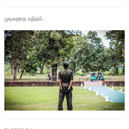
முடிவுறாத யுத்தம்…