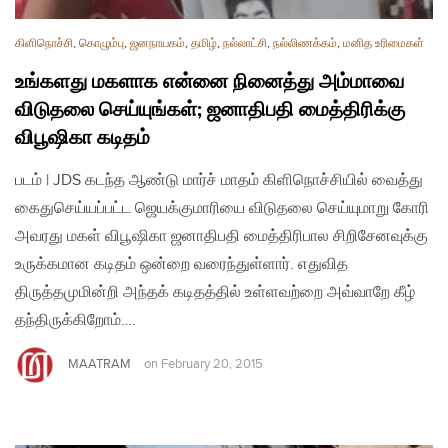
கிளிநொச்சி
,
கொழும்பு
,
ஜனநாயகம்
,
தமிழ்
,
நல்லாட்சி
,
நல்லிணக்கம்
,
மனித உரிமைகள்
உங்களது மகளாக என்னை நினைத்து அம்மாவை
விடுதலை செய்யுங்கள்; ஜனாதிபதி மைத்திரிக்கு
விபூஷிகா கடிதம்
படம் | JDS கடந்த ஆண்டு மார்ச் மாதம் கிளிநொச்சியில் வைத்து
கைதுசெய்யப்பட்ட ஜெயக்குமாரியை விடுதலை செய்யுமாறு கோரி
அவரது மகள் விபூஷிகா ஜனாதிபதி மைத்திரிபால சிறிசேனவுக்கு
உருக்கமான கடிதம் ஒன்றை வரைந்துள்ளார். எதுவித
திருத்தமுமின்றி அந்தக் கடிதத்தில் உள்ளவற்றை அவ்வாறே கீழ்
தந்திருக்கிறோம்….
MAATRAM
on
February 20, 2015