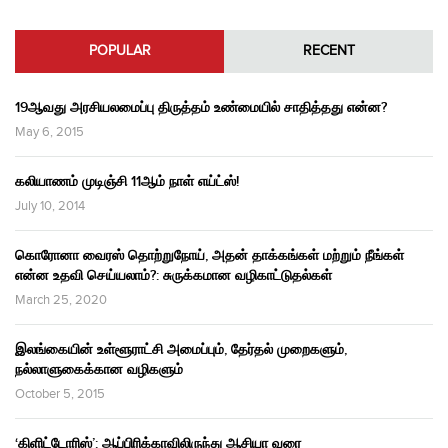
POPULAR
RECENT
19ஆவது அரசியலமைப்பு திருத்தம் உண்மையில் சாதித்தது என்ன?
May 6, 2015
கலியாணம் முடிஞ்சி 11ஆம் நாள் எய்ட்ஸ்!
July 10, 2014
கொரோனா வைரஸ் தொற்றுநோய், அதன் தாக்கங்கள் மற்றும் நீங்கள்
என்ன உதவி செய்யலாம்?: சுருக்கமான வழிகாட்டுதல்கள்
March 25, 2020
இலங்கையின் உள்ளூராட்சி அமைப்பும், தேர்தல் முறைகளும்,
நல்லாளுகைக்கான வழிகளும்
October 5, 2015
‘கிளிட்டோரிஸ்’: ஆப்பிரிக்காவிலிருந்து ஆசியா வரை