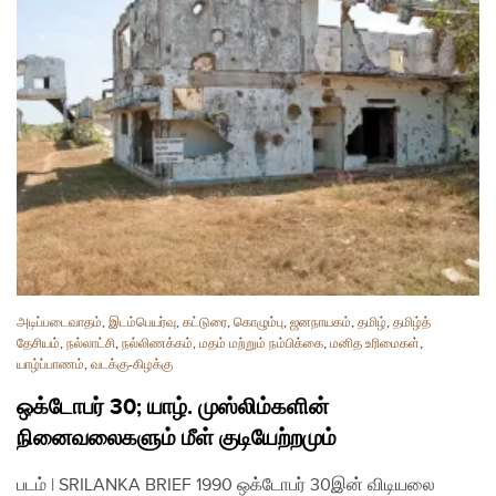
அடிப்படைவாதம்
,
இடம்பெயர்வு
,
கட்டுரை
,
கொழும்பு
,
ஜனநாயகம்
,
தமிழ்
,
தமிழ்த்
தேசியம்
,
நல்லாட்சி
,
நல்லிணக்கம்
,
மதம் மற்றும் நம்பிக்கை
,
மனித உரிமைகள்
,
யாழ்ப்பாணம்
,
வடக்கு-கிழக்கு
ஒக்டோபர் 30; யாழ். முஸ்லிம்களின்
நினைவலைகளும் மீள் குடியேற்றமும்
படம் | SRILANKA BRIEF 1990 ஒக்டோபர் 30இன் விடியலை