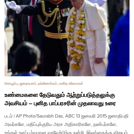
கொழும்பு
,
ஜனநாயகம்
,
நல்லிணக்கம்
,
மனித உரிமைகள்
உண்மைகளை தேடுவதும் ஆற்றுப்படுத்தலுக்கு
அவசியம் – புனித பாப்பரசரின் முதலாவது உரை
படம் | AP Photo/Saurabh Das, ABC 13 ஜனவரி 2015 ஜனாதிபதி
அவர்களே, மதிப்புக்குரிய அரச அதிகாரிகளே, நண்பர்களே,
உங்கள் உளப்பூர்வமான வரவேற்பிற்கு நன்றி. இலங்கைக்கு விஜயம்