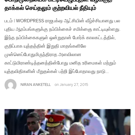
தாக்கல் செய்தலும் குற்றவியல் நீதியும்
படம் | WORDPRESS ராஜபக்‌ஷ ஆட்சியின் வீழ்ச்சியானது பல
புதிய ஆரம்பங்களுக்கு நம்பிக்கைச் சமிக்ஞை காட்டியுள்ளது.
இந்த நம்பிக்கைகளுள் ஒன்றுதான் போர்க் காலகட்டத்தில்,
குறிப்பாக யுத்தத்தின் இறுதி மாதங்களிலே
முன்னெப்போதுமிருந்திராத அளவிலான
காட்டுமிராண்டித்தனத்தின்போது மனித உரிமைகள் மற்றும்
யுத்தவிதிகளின் மீறுதல்கள் பற்றி இப்போதாவது நாடு…
NIRAN ANKETELL
on
January 27, 2015