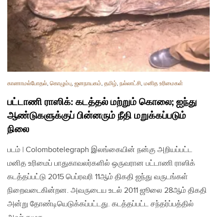
காணாமல்போதல்
,
கொழும்பு
,
ஜனநாயகம்
,
தமிழ்
,
நல்லாட்சி
,
மனித உரிமைகள்
பட்டாணி ராஸிக்: கடத்தல் மற்றும் கொலை; ஐந்து
ஆண்டுகளுக்குப் பின்னரும் நீதி மறுக்கப்படும்
நிலை
படம் | Colombotelegraph இலங்கையின் நன்கு அறியப்பட்ட
மனித உரிமைப் பாதுகாவலர்களில் ஒருவரான பட்டாணி ராஸிக்
கடத்தப்பட்டு 2015 பெப்ரவரி 11ஆம் திகதி ஐந்து வருடங்கள்
நிறைவடைகின்றன. அவருடைய உடல் 2011 ஜூலை 28ஆம் திகதி
அன்று தோண்டியெடுக்கப்பட்டது. கடத்தப்பட்ட சந்தர்ப்பத்தில்