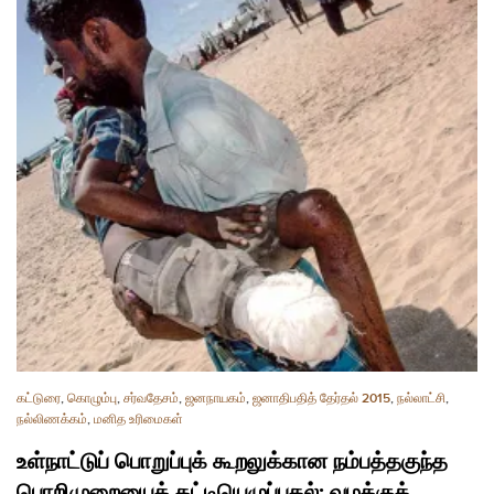
கட்டுரை
,
கொழும்பு
,
சர்வதேசம்
,
ஜனநாயகம்
,
ஜனாதிபதித் தேர்தல் 2015
,
நல்லாட்சி
,
நல்லிணக்கம்
,
மனித உரிமைகள்
உள்நாட்டுப் பொறுப்புக் கூறலுக்கான நம்பத்தகுந்த
பொறிமுறையைக் கட்டியெழுப்புதல்: வழக்குத்