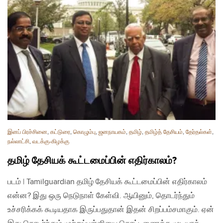
இனப் பிரச்சினை
,
கட்டுரை
,
கொழும்பு
,
ஜனநாயகம்
,
தமிழ்
,
தமிழ்த் தேசியம்
,
தேர்தல்கள்
,
நல்லாட்சி
,
வடக்கு-கிழக்கு
தமிழ் தேசியக் கூட்டமைப்பின் எதிர்காலம்?
படம் | Tamilguardian தமிழ் தேசியக் கூட்டமைப்பின் எதிர்காலம்
என்ன? இது ஒரு நெடுநாள் கேள்வி. ஆயினும், தொடர்ந்தும்
உச்சரிக்கக் கூடியதாக இருப்பதுதான் இதன் சிறப்பம்சமாகும். ஏன்