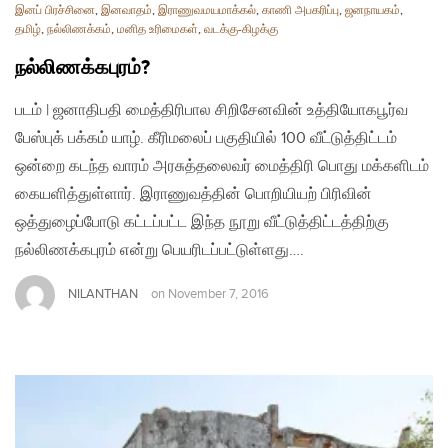
இனப் பிரச்சினை
,
இனவாதம்
,
இராணுவமயமாக்கல்
,
காணி அபகரிப்பு
,
ஜனநாயகம்
,
தமிழ்
,
நல்லிணக்கம்
,
மனித உரிமைகள்
,
வடக்கு-கிழக்கு
நல்லிணக்கபுரம்?
படம் | ஜனாதிபதி மைத்திரிபால சிறிசேனவின் உத்தியோகபூர்வ
பேஸ்புக் பக்கம் யாழ். கீரிமலைப் பகுதியில் 100 வீட்டுத்திட்டம்
ஒன்றை கடந்த வாரம் அரசுத்தலைவர் மைத்திரி பொது மக்களிடம்
கையளித்துள்ளார். இராணுவத்தின் பொறியியற் பிரிவின்
ஒத்துழைப்போடு கட்டப்பட்ட இந்த நூறு வீட்டுத்திட்டத்திற்கு
நல்லிணக்கபுரம் என்று பெயரிடப்பட்டுள்ளது….
NILANTHAN
on
November 7, 2016