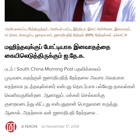
அரசியலமைப்பு சீர்த்திருத்தம்
,
அரசியல் யாப்பு
,
இந்தியா
,
இனப் பிரச்சினை
,
இனவாதம்
,
கட்டுரை
,
கொழும்பு
,
ஜனநாயகம்
,
ஜனாதிபதித் தேர்தல் 2015
,
தேர்தல்கள்
,
நல்லாட்சி
மஹிந்தவுக்குப் போட்டியாக இனவாதத்தை
கையிலெடுத்திருக்கும் ஐ.தே.க.
படம் | South China Morning Post பதவிக்காலம்
முடிவடைவதற்குள் ஜனாதிபதித் தேர்தலை அவசர அவரமாக
எதற்காக நடத்தவுள்ளனர் என்பது தொடர்பாக பல்வேறு தகவல்கள்
வெளிவருகின்றன. ஆனாலும், மக்கள் செல்வாக்கு
குறைவடைந்து விட்டது என்பதுதான் பொதுவான கருத்து.
ஆனால், அதற்காக ஏன் ஜனாதிபதி தேர்தலை…
A.NIXON
on
November 17, 2014