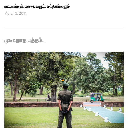
ஊடகங்கள்: மாயைகளும், மந்திரங்களும்
March 3, 2014
முடிவுறாத யுத்தம்…