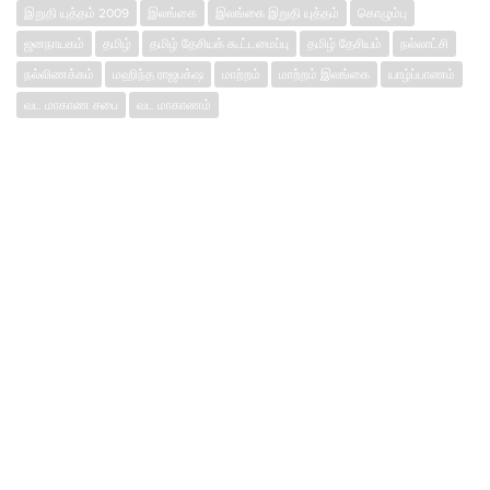
இறுதி யுத்தம் 2009
இலங்கை
இலங்கை இறுதி யுத்தம்
கொழும்பு
ஜனநாயகம்
தமிழ்
தமிழ் தேசியக் கூட்டமைப்பு
தமிழ் தேசியம்
நல்லாட்சி
நல்லிணக்கம்
மஹிந்த ராஜபக்‌ஷ
மாற்றம்
மாற்றம் இலங்கை
யாழ்ப்பாணம்
வட மாகாண சபை
வட மாகாணம்