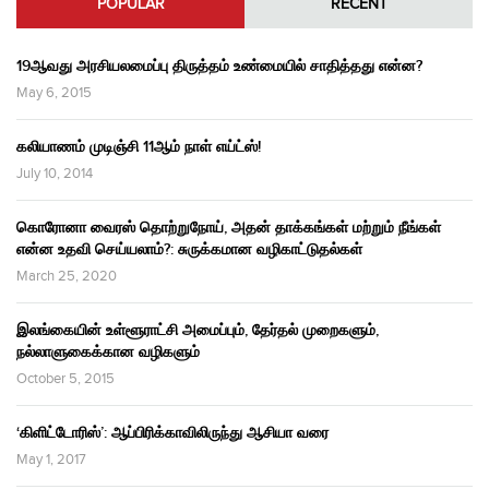
POPULAR
RECENT
19ஆவது அரசியலமைப்பு திருத்தம் உண்மையில் சாதித்தது என்ன?
May 6, 2015
கலியாணம் முடிஞ்சி 11ஆம் நாள் எய்ட்ஸ்!
July 10, 2014
கொரோனா வைரஸ் தொற்றுநோய், அதன் தாக்கங்கள் மற்றும் நீங்கள்
என்ன உதவி செய்யலாம்?: சுருக்கமான வழிகாட்டுதல்கள்
March 25, 2020
இலங்கையின் உள்ளூராட்சி அமைப்பும், தேர்தல் முறைகளும்,
நல்லாளுகைக்கான வழிகளும்
October 5, 2015
‘கிளிட்டோரிஸ்’: ஆப்பிரிக்காவிலிருந்து ஆசியா வரை
May 1, 2017