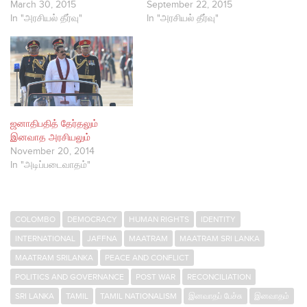
March 30, 2015
September 22, 2015
In "அரசியல் தீர்வு"
In "அரசியல் தீர்வு"
ஜனாதிபதித் தேர்தலும்
இனவாத அரசியலும்
November 20, 2014
In "அடிப்படைவாதம்"
COLOMBO
DEMOCRACY
HUMAN RIGHTS
IDENTITY
INTERNATIONAL
JAFFNA
MAATRAM
MAATRAM SRI LANKA
MAATRAM SRILANKA
PEACE AND CONFLICT
POLITICS AND GOVERNANCE
POST WAR
RECONCILIATION
SRI LANKA
TAMIL
TAMIL NATIONALISM
இனவாதப் பேச்சு
இனவாதம்