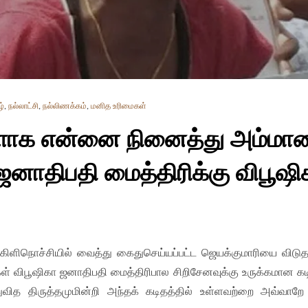
ழ்
,
நல்லாட்சி
,
நல்லிணக்கம்
,
மனித உரிமைகள்
ளாக என்னை நினைத்து அம்மா
 ஜனாதிபதி மைத்திரிக்கு விபூஷி
 கிளிநொச்சியில் வைத்து கைதுசெய்யப்பட்ட ஜெயக்குமாரியை விட
ள் விபூஷிகா ஜனாதிபதி மைத்திரிபால சிறிசேனவுக்கு உருக்கமான கட
வித திருத்தமுமின்றி அந்தக் கடிதத்தில் உள்ளவற்றை அவ்வாறே 