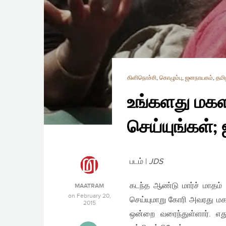
கிளிநொச்சி
,
கொழும்பு
,
ஜனநாயகம்
,
தமி
உங்களது மக
செய்யுங்கள்;
படம் |
JDS
கடந்த ஆண்டு மார்ச் மாதம்
MAATRAM
on
February 20,
செய்யுமாறு கோரி அவரது மக
2015
ஒன்றை வரைந்துள்ளார். எது