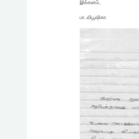
இங்கனம்,
பா. விபூஷிகா