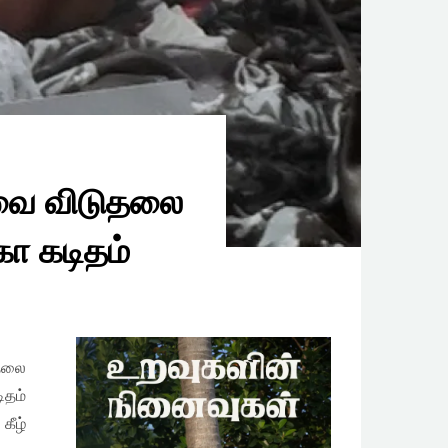
வை விடுதலை
கா கடிதம்
ுதலை
ிதம்
கீழ்