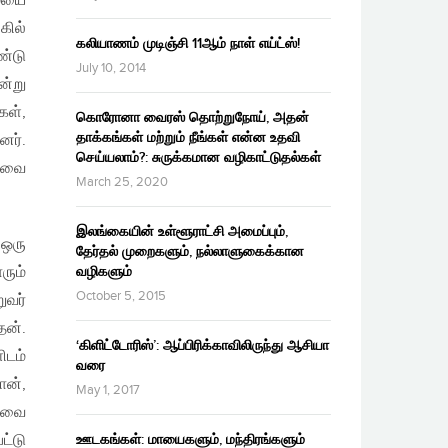
மையை
கில்
கலியாணம் முடிஞ்சி 11ஆம் நாள் எய்ட்ஸ்!
ண்டு
July 10, 2014
ன்று
கள்,
கொரோனா வைரஸ் தொற்றுநோய், அதன்
தாக்கங்கள் மற்றும் நீங்கள் என்ன உதவி
னர்.
செய்யலாம்?: சுருக்கமான வழிகாட்டுதல்கள்
மாவை
March 25, 2020
இலங்கையின் உள்ளூராட்சி அமைப்பும்,
 ஒரு
தேர்தல் முறைகளும், நல்லாளுகைக்கான
ரும்
வழிகளும்
October 5, 2015
ுவர்
ேன்.
‘கிளிட்டோரிஸ்’: ஆப்பிரிக்காவிலிருந்து ஆசியா
ிடம்
வரை
ான்,
May 1, 2017
ணாவை
்டு
ஊடகங்கள்: மாயைகளும், மந்திரங்களும்