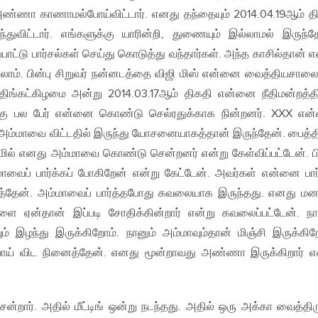
ு அண்ணா காணாமல்போய்விட்டார். எனது தந்தையும் 2014.04.19ஆம் த
ுவிட்டார். எங்களுக்கு யாரின்றி, துணையும் இல்லாமல் இருந்த
சாப்பாட்டு பார்சல்கள் செய்து கொடுத்து வந்தார்கள். அந்த காசில்தான் 
எல்லாம். பின்பு சிறுவர் நன்னடத்தை விஜி மிஸ் என்னை வைத்தியசாலை
 திங்கட்கிழமை அன்று 2014.03.17ஆம் திகதி என்னை நீதிமன்றத்தி
்கு பல பேர் என்னை கொண்டு செல்ரதுக்காக நின்றனர். XXX எ
 அம்மாவை விட்டதில் இருந்து யோசனையாகத்தான் இருந்தேன். பைத்த
மில் எனது அம்மாவை கொண்டு சென்றனர் என்று கேள்விப்பட்டேன். பி
மாவைப் பார்க்கப் போகிறேன் என்று கேட்டேன். அவர்கள் என்னை பார
ர்த்தேன். அம்மாவைப் பார்த்தபோது கவலையாக இருந்தது. எனது மன
ளை ஏன்தான் இப்படி சோதிக்கின்றார் என்று கவலைப்பட்டேன். நா
 இழந்து இருக்கிறோம். நானும் அம்மாவும்தான் மிஞ்சி இருக்கிற
ோய் விட நினைத்தேன். எனது மூன்றாவது அண்ணா இருக்கிறார் எ
.
்றார். அதில் மீட்டிங் ஒன்று நடந்தது. அதில் ஒரு அக்கா வைத்திர