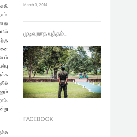
March 3, 2014
ிகதி
ோம்.
எனது
யில்
முடிவுறாத யுத்தம்…
ற்கு
ன்னை
ியம்
ன்பு
்க்க
தில்
னும்
ோம்.
ன்று
FACEBOOK
ுந்த