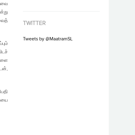
ணாவை
ன்று
வைத்
TWITTER
Tweets by @MaatramSL
பும்
ிடச்
்களை
ேன்,
ிபதி
ையை