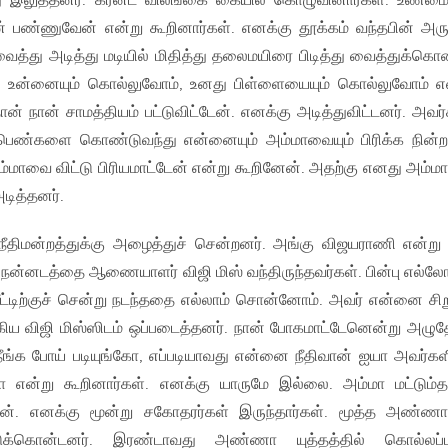
து இலுத்தனர். கரன்ட் விலங்கை கையில் கொழுவினார்கள். உண்
 பண்ணுவேன் என்று கூறினார்கள். எனக்கு தூக்கம் வந்தபின் அரு
ைத்து அடித்து மடியில் மிதித்து தலைமயிரை பிடித்து வைத்துக்கொ
உன்னையும் கொல்லுவோம், உனது பிள்ளையையும் கொல்லுவோம் எ
ான் நான் சாமத்தியம் பட்டுவிட்டேன். எனக்கு அடித்துவிட்டனர். அவர்
பெண்களை கொண்டுவந்து என்னையும் அம்மாவையும் பிரிக்க நின்ற
ம்மாவை விட்டு பிரியமாட்டேன் என்று கூறினேன். அதற்கு எனது அம்
டித்தனர்.
நீதிமன்றத்துக்கு அழைத்துச் சென்றனர். அங்கு விஜயராணி என்று
் நன்னடத்தை ஆணையாளர் விஜி மிஸ் வந்திருந்தவர்கள். பின்பு எல்லோ
வீட்டிற்குச் சென்று நடந்ததை எல்லாம் சொன்னோம். அவர் என்னை சிற
விஜி மிஸ்ஸிடம் ஒப்படைத்தனர். நான் போகமாட்டேனென்று அழுத
நீங்க போய் படியுங்கோ, எப்படியாவது என்னை நீதிவான் ஐயா அவர்கள
என்று கூறினார்கள். எனக்கு யாருமே இல்லை. அம்மா மட்டும்த
்தான். எனக்கு மூன்று சகோதரர்கள் இருந்தார்கள். மூத்த அண்
்டுக்கொன்டனர். இரண்டாவது அண்ணா யுத்தத்தில் கொல்லப்பட