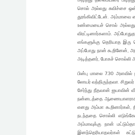
அடித்து தலைமயிரை பிடித்
சொல் அல்லது சுவிச்சை ஒன்
தூங்கிவிட்டேன். அம்மாவை வ
உண்மையைச் சொல் அல்லது 
விரட்டினார்களாம். அப்போதுத
எங்களுக்கு தெரியாத இரு 
அப்போது நான் கூறினேன், அ
அடித்தனர், போகச் சொல்லி அ
பின்பு மாலை 7.30 அளவில் 
லோயர் வந்திருந்தவா. சிறுவர
சேர்ந்து நீதவான் ஐயாவின் 
நன்னடத்தை ஆணையாளராகிய 
எனது அம்மா கூறினார்கள், 
நடந்ததை சொல்லி எடுங்கோ 
அம்மாவுக்கு நான் மட்டும
இனந்தெரியாதவர்கள் சுட