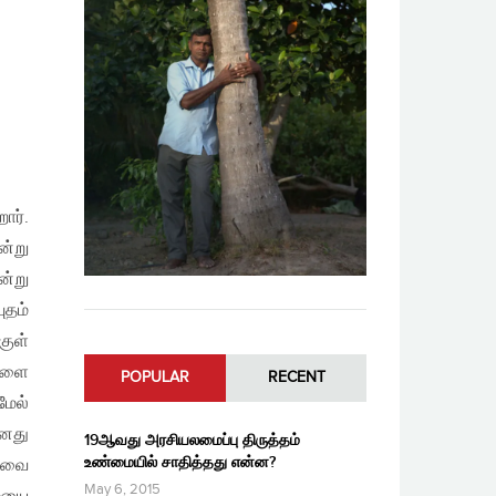
ார்.
ன்று
ன்று
ுதம்
குள்
்களை
POPULAR
RECENT
மேல்
எனது
19ஆவது அரசியலமைப்பு திருத்தம்
உண்மையில் சாதித்தது என்ன?
மாவை
May 6, 2015