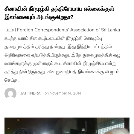
சீனாவின் நீர்மூழ்கி தந்திரோபாய எல்லைக்குள்
இலங்கையும் அடங்குகிறதா?
படம் | Foreign Correspondents’ Association of Sri Lanka
கடந்த வாரம் சீன கடற்படையின் நீர்மூழ்கி கொழும்பு
துறைமுகத்தில் தரித்து நின்றது. இது இந்திய மட்டத்தில்
அதிர்வுகளை ஏற்படுத்தியிருந்தது. இதே துறைமுகத்தில் ஏழு
வாரங்களுக்கு முன்னரும் கூட சீனாவின் நீர்முழ்கியொன்று
தரித்து நின்றிருந்தது. சீன ஜனாதிபதி இலங்கைக்கு விஜயம்
செய்த…
JATHINDRA
on
November 14, 2014