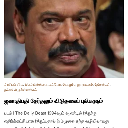
அரசியல் தீர்வு
,
இனப் பிரச்சினை
,
கட்டுரை
,
கொழும்பு
,
ஜனநாயகம்
,
தேர்தல்கள்
,
நல்லாட்சி
,
நல்லிணக்கம்
ஜனாதிபதி தேர்தலும் விடுதலைப் புலிகளும்
படம் | The Daily Beast 1994ஆம் ஆண்டில் இருந்து
எதிர்க்கட்சியாக இருப்பதால் இம்முறை எந்த வழியிலாவது