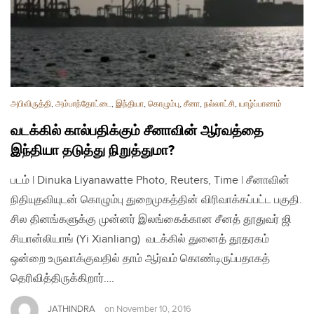
அபிவிருத்தி
,
அம்பாந்தோட்டை
,
இந்தியா
,
கொழும்பு
,
சீனா
,
நல்லாட்சி
,
யாழ்ப்பாணம்
வடக்கில் கால்பதிக்கும் சீனாவின் ஆர்வத்தை
இந்தியா தடுத்து நிறுத்துமா?
படம் | Dinuka Liyanawatte Photo, Reuters, Time | சீனாவின்
நிதியுதவியுடன் கொழும்பு துறைமுகத்தின் விரிவாக்கப்பட்ட பகுதி.
சில தினங்களுக்கு முன்னர் இலங்கைக்கான சீனத் தூதுவர் ஜி
சியான்லியாங் (Yi Xianliang) வடக்கில் துனைத் தூதரகம்
ஒன்றை உருவாக்குவதில் தாம் ஆர்வம் கொண்டிருப்பதாகத்
தெரிவித்திருக்கிறார்….
JATHINDRA
on
November 10, 2016