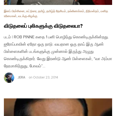
இனப் பிரச்சினை
,
கட்டுரை
,
தமிழ்
,
தமிழ்த் தேசியம்
,
நல்லிணக்கம்
,
நீதிமன்றம்
,
மனித
உரிமைகள்
,
வடக்கு-கிழக்கு
விடுதலைப் புலிகளுக்கு விடுதலையா?
படம் | ROB PINNE கதை 1 பனி பொழிந்து கொண்டிருக்கின்றது.
ஐரோப்பாவின் ஏதோ ஒரு நாடு. வயதான ஒரு தாய் இரு ஆண்
பிள்ளைகளின் படங்களுக்கு முன்னால் இருந்து அழுது
கொண்டிருக்கிறார். வேறு இரண்டு ஆண் பிள்ளைகள், “வா அம்மா
நேரமாகிற்றுது, போவம்”…
JERA
on
October 23, 2014