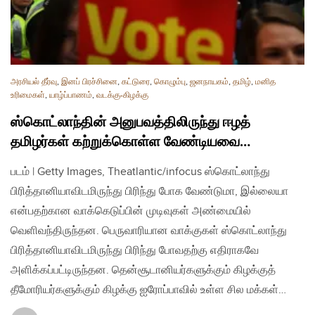
அரசியல் தீர்வு
,
இனப் பிரச்சினை
,
கட்டுரை
,
கொழும்பு
,
ஜனநாயகம்
,
தமிழ்
,
மனித
உரிமைகள்
,
யாழ்ப்பாணம்
,
வடக்கு-கிழக்கு
ஸ்கொட்லாந்தின் அனுபவத்திலிருந்து ஈழத்
தமிழர்கள் கற்றுக்கொள்ள வேண்டியவை…
படம் | Getty Images, Theatlantic/infocus ஸ்கொட்லாந்து
பிரித்தானியாவிடமிருந்து பிரிந்து போக வேண்டுமா, இல்லையா
என்பதற்கான வாக்கெடுப்பின் முடிவுகள் அண்மையில்
வெளிவந்திருந்தன. பெருவாரியான வாக்குகள் ஸ்கொட்லாந்து
பிரித்தானியாவிடமிருந்து பிரிந்து போவதற்கு எதிராகவே
அளிக்கப்பட்டிருந்தன. தென்சூடானியர்களுக்கும் கிழக்குத்
தீமோரியர்களுக்கும் கிழக்கு ஐரோப்பாவில் உள்ள சில மக்கள்…