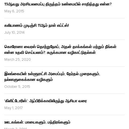
19ஆவது அரசியலமைப்பு திருத்தம் உண்மையில் சாதித்தது என்ன?
May 6, 2015
கலியாணம் முடிஞ்சி 11ஆம் நாள் எய்ட்ஸ்!
July 10, 2014
கொரோனா வைரஸ் தொற்றுநோய், அதன் தாக்கங்கள் மற்றும் நீங்கள்
என்ன உதவி செய்யலாம்?: சுருக்கமான வழிகாட்டுதல்கள்
March 25, 2020
இலங்கையின் உள்ளூராட்சி அமைப்பும், தேர்தல் முறைகளும்,
நல்லாளுகைக்கான வழிகளும்
October 5, 2015
‘கிளிட்டோரிஸ்’: ஆப்பிரிக்காவிலிருந்து ஆசியா வரை
May 1, 2017
ஊடகங்கள்: மாயைகளும், மந்திரங்களும்