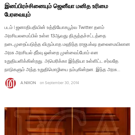
இனப்பிரச்சினையும் ஜெனீவா மனித உரிமை
பேரவையும்
படம் | ஜனாதிபதியின் உத்தியோகபூர்வ Twitter தளம்
அரசியலமைப்பில் உள்ள 13ஆவது திருத்தச்சட்டத்தை
நடைமுறைப்படுத்த விரும்பாத மஹிந்த ராஜபக்‌ஷ தலைமையிலான
அரசு அரசியல் தீர்வு ஒன்றை முன்வைப்போம் என
உறுதியளிக்கின்றது. அமெரிக்கா இந்தியா உள்ளிட்ட சர்வதே
நாடுகளும் அந்த உறுதிமொழியை நம்புகின்றன. இந்த அரசு…
A.NIXON
on
September 30, 2014