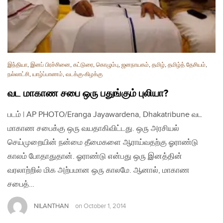
இந்தியா
,
இனப் பிரச்சினை
,
கட்டுரை
,
கொழும்பு
,
ஜனநாயகம்
,
தமிழ்
,
தமிழ்த் தேசியம்
,
நல்லாட்சி
,
யாழ்ப்பாணம்
,
வடக்கு-கிழக்கு
வட மாகாண சபை ஒரு பதுங்கும் புலியா?
படம் | AP PHOTO/Eranga Jayawardena, Dhakatribune வட
மாகாண சபைக்கு ஒரு வயதாகிவிட்டது. ஒரு அரசியல்
செய்முறையின் நன்மை தீமைகளை ஆராய்வதற்கு ஓராண்டு
காலம் போதாதுதான். ஓராண்டு என்பது ஒரு இனத்தின்
வரலாற்றில் மிக அற்பமான ஒரு காலமே. ஆனால், மாகாண
சபைத்…
NILANTHAN
on
October 1, 2014