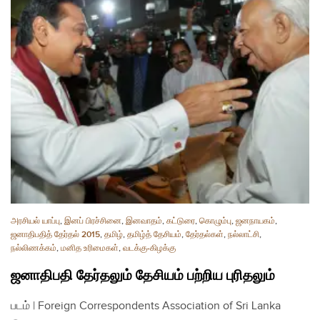
அரசியல் யாப்பு
,
இனப் பிரச்சினை
,
இனவாதம்
,
கட்டுரை
,
கொழும்பு
,
ஜனநாயகம்
,
ஜனாதிபதித் தேர்தல் 2015
,
தமிழ்
,
தமிழ்த் தேசியம்
,
தேர்தல்கள்
,
நல்லாட்சி
,
நல்லிணக்கம்
,
மனித உரிமைகள்
,
வடக்கு-கிழக்கு
ஜனாதிபதி தேர்தலும் தேசியம் பற்றிய புரிதலும்
படம் | Foreign Correspondents Association of Sri Lanka