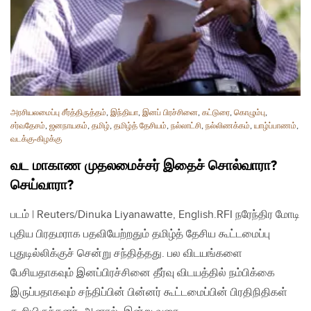
அரசியலமைப்பு சீர்த்திருத்தம்
,
இந்தியா
,
இனப் பிரச்சினை
,
கட்டுரை
,
கொழும்பு
,
சர்வதேசம்
,
ஜனநாயகம்
,
தமிழ்
,
தமிழ்த் தேசியம்
,
நல்லாட்சி
,
நல்லிணக்கம்
,
யாழ்ப்பாணம்
,
வடக்கு-கிழக்கு
வட மாகாண முதலமைச்சர் இதைச் சொல்வாரா?
செய்வாரா?
படம் | Reuters/Dinuka Liyanawatte, English.RFI நரேந்திர மோடி
புதிய பிரதமராக பதவியேற்றதும் தமிழ்த் தேசிய கூட்டமைப்பு
புதுடில்லிக்குச் சென்று சந்தித்தது. பல விடயங்களை
பேசியதாகவும் இனப்பிரச்சினை தீர்வு விடயத்தில் நம்பிக்கை
இருப்பதாகவும் சந்திப்பின் பின்னர் கூட்டமைப்பின் பிரதிநிதிகள்