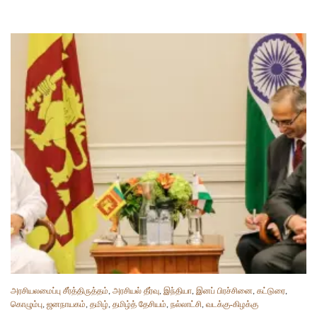
அரசியலமைப்பு சீர்த்திருத்தம்
,
அரசியல் தீர்வு
,
இந்தியா
,
இனப் பிரச்சினை
,
கட்டுரை
,
கொழும்பு
,
ஜனநாயகம்
,
தமிழ்
,
தமிழ்த் தேசியம்
,
நல்லாட்சி
,
வடக்கு-கிழக்கு