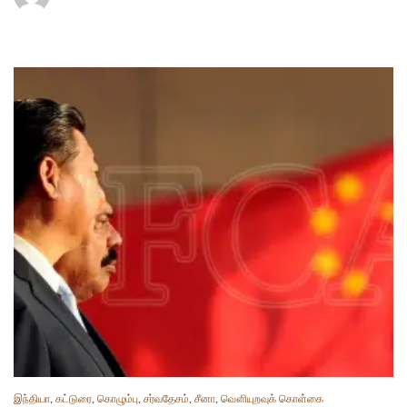
இந்தியா
,
கட்டுரை
,
கொழும்பு
,
சர்வதேசம்
,
சீனா
,
வௌியுறவுக் கொள்கை