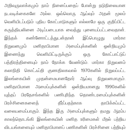
அறிவுருவாக்கமும் நாம் நினைப்பதைப் போன்று நடுநிலையான
நடவடிக்கைகளே அல்ல. ஒவ்வொரு ஆய்வும் அதன் மூலம்
வெளியிடப்படும் புதிய கோட்பாடுகளும் எல்லாமே ஒரு குறிப்பிட்ட
கருத்தியலினை அடிப்படையாக வைத்து புனையப்பட்டவைதான்.
இந்தக் கண்ணோட்டத்துடன்தான் இப்பொழுது மார்கா
நிறுவனமும் மனிதாபிமான அமைப்புக்களின் ஒன்றியமும்
இணைந்து வெளியிட்டிருக்கும் ஒரு கோட்பாட்டுப்
பத்திரத்தினையும் நாம் நோக்க வேண்டும். மார்கா நிறுவனம்
கலாநிதி கொட்ஃப்றி குணதிலகவால் 1970களில் நிறுவப்பட்ட
இலங்கையின் முதன்மையானதோர் ஆய்வு நிறுவனமாகும்.
மனிதாபிமான அமைப்புக்களின் ஒன்றியமானது 1990களில்
யுத்தப் பிரதேசங்களில் பணிபுரிந்த தொண்டரமைப்புக்களின்
பிரச்சினைகளைத் தீர்ப்பதற்காக தாபிக்கப்பட்ட
வலையமைப்பாகும். இந்த இரு அமைப்புக்களும் தமது ஆரம்ப
காலந்தொடங்கி இலங்கையின் மனித உரிமைகள் மீறல் பற்றிய
விடயங்களையும் மனிதாபிமானப் பணிகளின் பிரச்சினை பற்றியும்