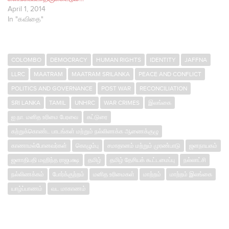
April 1, 2014
In "கவிதை"
COLOMBO
DEMOCRACY
HUMAN RIGHTS
IDENTITY
JAFFNA
LLRC
MAATRAM
MAATRAM SRILANKA
PEACE AND CONFLICT
POLITICS AND GOVERNANCE
POST WAR
RECONCILIATION
SRI LANKA
TAMIL
UNHRC
WAR CRIMES
இலங்கை
ஐ.நா. மனித உரிமை பேரவை
கட்டுரை
கற்றுக்கொண்ட பாடங்கள் மற்றும் நல்லிணக்க ஆணைக்குழு
காணாமல்போனவர்கள்
கொழும்பு
சமாதானம் மற்றும் முரண்பாடு
ஜனநாயகம்
ஜனாதிபதி மஹிந்த ராஜபக்ஷ
தமிழ்
தமிழ் தேசியக் கூட்டமைப்பு
நல்லாட்சி
நல்லிணக்கம்
போர்க்குற்றம்
மனித உரிமைகள்
மாற்றம்
மாற்றம் இலங்கை
யாழ்ப்பாணம்
வட மாகாணம்