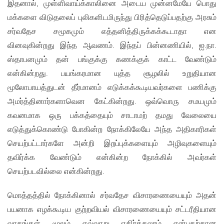
இதனால், முள்ளிவாய்க்காலினை அடைய முன்னமேயே பொது
மக்களை விடுதலைப் புலிகளிடமிருந்து பிரித்தெடுப்பதற்கு அரசும்
சர்வதேச சமூகமும் எத்தனித்திருக்கக்கூடாதா என
வினவுகின்றது இந்த ஆவணம். இந்தப் பின்னணியில், ஐ.நா.
ஸ்தாபனமும் தன் பங்குக்கு கணக்குக் காட்ட வேண்டும்
என்கின்றது. பயங்கரமான யுத்த சூழலில் உறுதியான
மூலோபாயத்துடன் தீர்மானம் எடுக்கக்கூடியவர்களை பணிக்கு
அமர்த்தினார்களாவென கேட்கின்றது. ஒவ்வொரு சமயமும்
கவனமாக ஒரு பக்கத்தையும் சாடாமற் தமது வேலையை
எடுத்துக்கொண்டு போகின்ற நோக்கிலேயே அந்த அதிகாரிகள்
செயற்பட்டார்களே அன்றி இறப்புக்களையும் அழிவுகளையும்
தவிர்க்க வேண்டும் என்கின்ற நோக்கில் அவர்கள்
செயற்படவில்லை என்கின்றது.
மொத்தத்தில் நோக்கினால் சர்வதேச விசாரணையையும் அதன்
பயனாக எழக்கூடிய குற்றவியல் விசாரணையையும் சட்டரீதியான
வாதங்கள் மூலம் எவ்வாறு எதிர்க்கலாம் என்பதற்கான