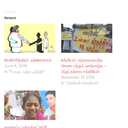
Related
கேலிச்சித்திரம்: நல்லிணக்கம்
(வீடியோ) | உத்தரவாதமற்ற
June 4, 2014
பிணை மற்றும் புனர்வாழ்வு –
In "5 வருட யுத்த பூர்த்தி"
அருட்தந்தை சத்திவேல்
November 17, 2015
In "அரசியல் கைதிகள்"
களங்கப்படாதிருக்கட்டும்!!!