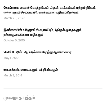
கொரோனா வைரஸ் தொற்றுநோய், அதன் தாக்கங்கள் மற்றும் நீங்கள்
என்ன உதவி செய்யலாம்?: சுருக்கமான வழிகாட்டுதல்கள்
March 25, 2020
இலங்கையின் உள்ளூராட்சி அமைப்பும், தேர்தல் முறைகளும்,
நல்லாளுகைக்கான வழிகளும்
October 5, 2015
‘கிளிட்டோரிஸ்’: ஆப்பிரிக்காவிலிருந்து ஆசியா வரை
May 1, 2017
ஊடகங்கள்: மாயைகளும், மந்திரங்களும்
March 3, 2014
முடிவுறாத யுத்தம்…