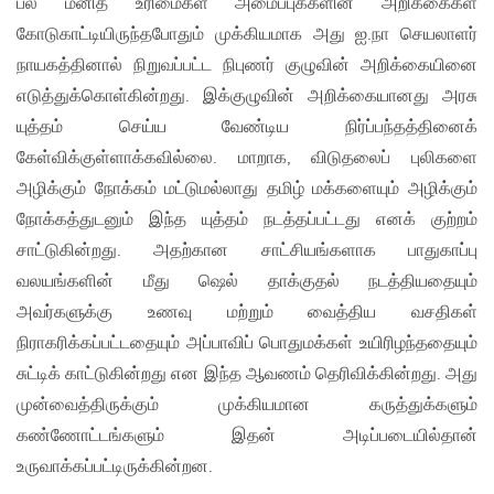
பல மனித உரிமைகள் அமைப்புக்களின் அறிக்கைகள்
கோடுகாட்டியிருந்தபோதும் முக்கியமாக அது ஐ.நா செயலாளர்
நாயகத்தினால் நிறுவப்பட்ட நிபுணர் குழுவின் அறிக்கையினை
எடுத்துக்கொள்கின்றது. இக்குழுவின் அறிக்கையானது அரசு
யுத்தம் செய்ய வேண்டிய நிர்ப்பந்தத்தினைக்
கேள்விக்குள்ளாக்கவில்லை. மாறாக, விடுதலைப் புலிகளை
அழிக்கும் நோக்கம் மட்டுமல்லாது தமிழ் மக்களையும் அழிக்கும்
நோக்கத்துடனும் இந்த யுத்தம் நடத்தப்பட்டது எனக் குற்றம்
சாட்டுகின்றது. அதற்கான சாட்சியங்களாக பாதுகாப்பு
வலயங்களின் மீது ஷெல் தாக்குதல் நடத்தியதையும்
அவர்களுக்கு உணவு மற்றும் வைத்திய வசதிகள்
நிராகரிக்கப்பட்டதையும் அப்பாவிப் பொதுமக்கள் உயிரிழந்ததையும்
சுட்டிக் காட்டுகின்றது என இந்த ஆவணம் தெரிவிக்கின்றது. அது
முன்வைத்திருக்கும் முக்கியமான கருத்துக்களும்
கண்ணோட்டங்களும் இதன் அடிப்படையில்தான்
உருவாக்கப்பட்டிருக்கின்றன.