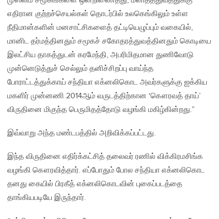
முஸ்லிம் சமூகங்களை ஒன்றிணைத்து, மனிதத்துவத்துக்கு
எதிரான குற்றச்செயல்கள் தொடர்பில் உலகெங்கிலும் உள்ள
நீதிமான்களின் மனசாட்சிகளைத் தட்டியெழுப்பும் வகையில்,
மானிட தர்மத்தினதும் சமூகச் சகோதரத்துவத்தினதும் கொடியை
இலட்சிய தாகத்துடன் கரமேந்தி, அபரிமிதமான துணிவோடு
முன்னெடுத்துச் செல்லும் தனிச்சிறப்பு வாய்ந்த
போராட்டத்துக்காய் சந்தியா எக்னலிகொட அவர்களுக்கு ஐக்கிய
மகளிர் முன்னணி 2014ஆம் வருடத்திற்கான ‘கௌரவத் தாய்’
விருதினை மிகுந்த பெருமிதத்தோடு வழங்கி மகிழ்கின்றது.”
இவ்வாறு அந்த மண்டபத்தில் அறிவிக்கப்பட்டது.
இந்த விருதினை எதிர்க்கட்சித் தலைவர் ரணில் விக்கிரமசிங்க
வழங்கி கௌரவித்தார். எப்போதும் போல சந்தியா எக்னலிகொட
தனது கையில் பிரகீத் எக்னலிகொடவின் புகைப்படத்தை
தாங்கியபடியே இருந்தார்.