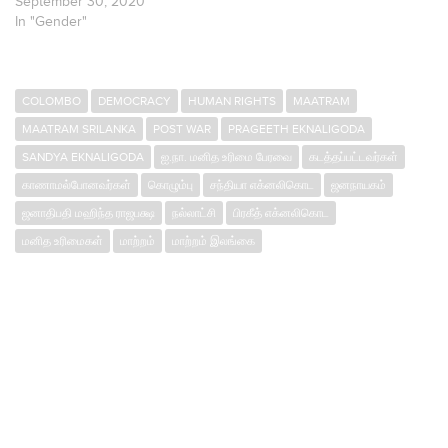
September 30, 2020
In "Gender"
COLOMBO
DEMOCRACY
HUMAN RIGHTS
MAATRAM
MAATRAM SRILANKA
POST WAR
PRAGEETH EKNALIGODA
SANDYA EKNALIGODA
ஐ.நா. மனித உரிமை பேரவை
கடத்தப்பட்டவர்கள்
காணாமல்போனவர்கள்
கொழும்பு
சந்தியா எக்னலிகொட
ஜனநாயகம்
ஜனாதிபதி மஹிந்த ராஜபக்ஷ
நல்லாட்சி
பிரகீத் எக்னலிகொட
மனித உரிமைகள்
மாற்றம்
மாற்றம் இலங்கை