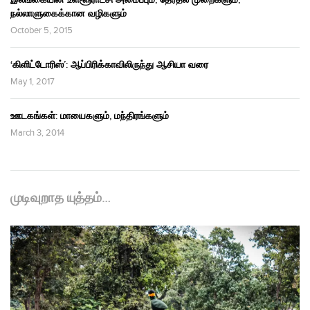
நல்லாளுகைக்கான வழிகளும்
October 5, 2015
‘கிளிட்டோரிஸ்’: ஆப்பிரிக்காவிலிருந்து ஆசியா வரை
May 1, 2017
ஊடகங்கள்: மாயைகளும், மந்திரங்களும்
March 3, 2014
முடிவுறாத யுத்தம்…