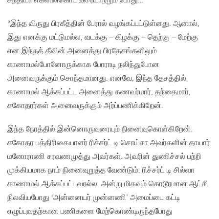
சந்தியா எக்னலிகொட உரையாற்றும் போது…
“இந்த விருது பிரகீத்தின் பேரால் வழங்கப்பட்டுள்ளது. ஆனால்,
இது எனக்கு மட்டுமல்ல, வடக்கு – கிழக்கு – தெற்கு – மேற்கு
என இந்தத் தீவின் அனைத்து பிரதேசங்களிலும்
காணாமல்போனோருக்காக போராடி நலிந்துபோன
அனைவருக்கும் சொந்தமானது. எனவே, இந்த தேசத்தில்
காணாமல் ஆக்கப்பட்ட அனைத்து கணவர்மார், தந்தைமார்,
சகோதரர்கள் அனைவருக்கும் அர்ப்பணிக்கிறேன்.
இந்த நேரத்தில் இன்னொருவரையும் நினைவுகொள்கிறேன்.
சகோதர பத்திரிகையாளர் ரிச்சர்ட் டி சொய்சா அவர்களின் தாயார்
மனோராணி சரவணமுத்து அவர்கள். அவரின் துணிச்சல் பற்றி
முக்கியமாக நாம் நினைவுறுத்த வேண்டும். ரிச்சர்ட் டி சில்வா
காணாமல் ஆக்கப்பட்டவரல்ல. அன்று மிகவும் கொடூரமான ஆட்சி
நிலவியபோது ‘அன்னையர் முன்னணி’ அமைப்பை கட்டி
எழுப்புவதற்கான பணிகளை மேற்கொண்டிருந்தபோது