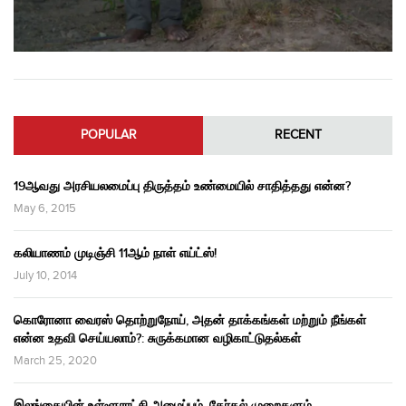
POPULAR
RECENT
19ஆவது அரசியலமைப்பு திருத்தம் உண்மையில் சாதித்தது என்ன?
May 6, 2015
கலியாணம் முடிஞ்சி 11ஆம் நாள் எய்ட்ஸ்!
July 10, 2014
கொரோனா வைரஸ் தொற்றுநோய், அதன் தாக்கங்கள் மற்றும் நீங்கள்
என்ன உதவி செய்யலாம்?: சுருக்கமான வழிகாட்டுதல்கள்
March 25, 2020
இலங்கையின் உள்ளூராட்சி அமைப்பும், தேர்தல் முறைகளும்,