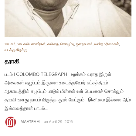
ஊடகம்
,
ஊடகவியலாளர்கள்
,
கவிதை
,
கொழும்பு
,
ஜனநாயகம்
,
மனித உரிமைகள்
,
வடக்கு-கிழக்கு
தராகி
படம் | COLOMBO TELEGRAPH உறக்கம் வராத இருள்
அலைகள் எழுப்பும் இருளை உடைத்தவோர் நட்சத்திரம்
ஆகாயத்தில் எழும்பும் பாடும் மீன்கள் உன் பெயரைச் சொல்லும்
தராகி உனது தாபம் மிகுந்த குரல் கேட்கும் இனிமை இல்லை ஆம்
இல்லைத்தான் பாடல்…
MAATRAM
on
April 29, 2016