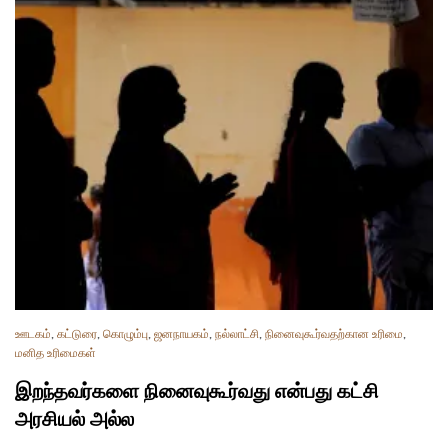
ஊடகம்
,
கட்டுரை
,
கொழும்பு
,
ஜனநாயகம்
,
நல்லாட்சி
,
நினைவுகூர்வதற்கான உரிமை
,
மனித உரிமைகள்
இறந்தவர்களை நினைவுகூர்வது என்பது கட்சி
அரசியல் அல்ல