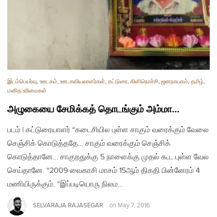
இடம்பெயர்வு
,
ஊடகம்
,
ஊடகவியலாளர்கள்
,
கட்டுரை
,
கிளிநொச்சி
,
ஜனநாயகம்
,
தமிழ்
,
மனித உரிமைகள்
அழுகையை சேமிக்கத் தொடங்கும் அம்மா…
படம் | கட்டுரையாளர் “கடைசியில புள்ள சாகும் வரைக்கும் வேலை
செஞ்சிக் கொடுத்ததே… சாகும் வரைக்கும் செஞ்சிக்
கொடுத்தானே… சாகுறதுக்கு 5 நாளைக்கு முதல் கூட புள்ள வேல
செய்தானே. “2009 வைகாசி மாசம் 15ஆம் திகதி பின்னேரம் 4
மணியிருக்கும். “இப்படியொரு நிலம…
SELVARAJA RAJASEGAR
on
May 7, 2016