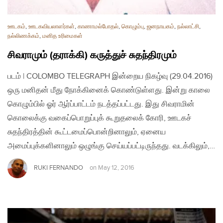
ஊடகம்
,
ஊடகவியலாளர்கள்
,
காணாமல்போதல்
,
கொழும்பு
,
ஜனநாயகம்
,
நல்லாட்சி
,
நல்லிணக்கம்
,
மனித உரிமைகள்
சிவராமும் (தராக்கி) கருத்துச் சுதந்திரமும்
படம் | COLOMBO TELEGRAPH இன்றைய நிகழ்வு (29.04.2016)
ஒரு மனிதன் மீது நோக்கினைக் கொண்டுள்ளது. இன்று காலை
கொழும்பில் ஓர் ஆர்ப்பாட்டம் நடத்தப்பட்டது. இது சிவராமின்
கொலைக்கு வகைப்பொறுப்புக் கூறுதலைக் கோரி, ஊடகச்
சுதந்திரத்தின் கூட்டமைப்பொன்றினாலும், ஏனைய
அமைப்புக்களினாலும் ஒழுங்கு செய்யப்பட்டிருந்தது. வடக்கிலும்,…
RUKI FERNANDO
on
May 12, 2016