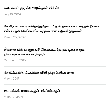
கலியாணம் முடிஞ்சி 11ஆம் நாள் எய்ட்ஸ்!
July 10, 2014
கொரோனா வைரஸ் தொற்றுநோய், அதன் தாக்கங்கள் மற்றும் நீங்கள்
என்ன உதவி செய்யலாம்?: சுருக்கமான வழிகாட்டுதல்கள்
March 25, 2020
இலங்கையின் உள்ளூராட்சி அமைப்பும், தேர்தல் முறைகளும்,
நல்லாளுகைக்கான வழிகளும்
October 5, 2015
‘கிளிட்டோரிஸ்’: ஆப்பிரிக்காவிலிருந்து ஆசியா வரை
May 1, 2017
ஊடகங்கள்: மாயைகளும், மந்திரங்களும்
March 3, 2014