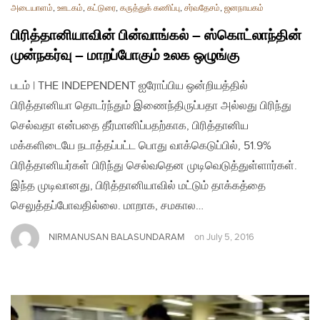
அடையாளம்
,
ஊடகம்
,
கட்டுரை
,
கருத்துக் கணிப்பு
,
சர்வதேசம்
,
ஜனநாயகம்
பிரித்தானியாவின் பின்வாங்கல் – ஸ்கொட்லாந்தின்
முன்நகர்வு – மாறப்போகும் உலக ஒழுங்கு
படம் | THE INDEPENDENT ஐரோப்பிய ஒன்றியத்தில்
பிரித்தானியா தொடர்ந்தும் இணைந்திருப்பதா அல்லது பிரிந்து
செல்வதா என்பதை தீர்மானிப்பதற்காக, பிரித்தானிய
மக்களிடையே நடாத்தப்பட்ட பொது வாக்கெடுப்பில், 51.9%
பிரித்தானியர்கள் பிரிந்து செல்வதென முடிவெடுத்துள்ளார்கள்.
இந்த முடிவானது, பிரித்தானியாவில் மட்டும் தாக்கத்தை
செலுத்தப்போவதில்லை. மாறாக, சமகால…
NIRMANUSAN BALASUNDARAM
on
July 5, 2016