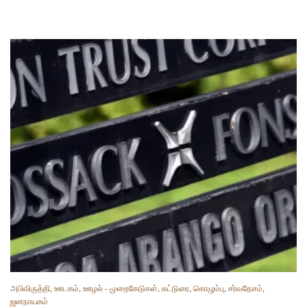
அபிவிருத்தி
,
ஊடகம்
,
ஊழல் - முறைகேடுகள்
,
கட்டுரை
,
கொழும்பு
,
சர்வதேசம்
,
ஜனநாயகம்