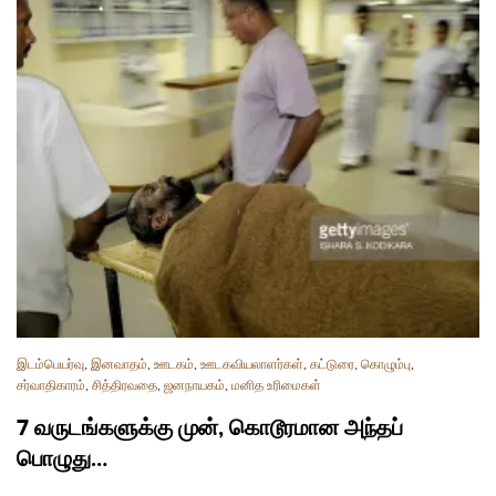
இடம்பெயர்வு
,
இனவாதம்
,
ஊடகம்
,
ஊடகவியலாளர்கள்
,
கட்டுரை
,
கொழும்பு
,
சர்வாதிகாரம்
,
சித்திரவதை
,
ஜனநாயகம்
,
மனித உரிமைகள்
7 வருடங்களுக்கு முன், கொடூரமான அந்தப்
பொழுது…