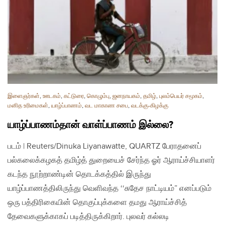
இளைஞர்கள்
,
ஊடகம்
,
கட்டுரை
,
கொழும்பு
,
ஜனநாயகம்
,
தமிழ்
,
புலம்பெயர் சமூகம்
,
மனித உரிமைகள்
,
யாழ்ப்பாணம்
,
வட மாகாண சபை
,
வடக்கு-கிழக்கு
யாழ்ப்பாணம்தான் வாள்ப்பாணம் இல்லை?
படம் | Reuters/Dinuka Liyanawatte, QUARTZ பேராதனைப்
பல்கலைக்கழகத் தமிழ்த் துறையைச் சேர்ந்த ஓர் ஆராய்ச்சியாளர்
கடந்த நூற்றாண்டின் தொடக்கத்தில் இருந்து
யாழ்ப்பாணத்திலிருந்து வெளிவந்த ‘‘சுதேச நாட்டியம்” எனப்படும்
ஒரு பத்திரிகையின் தொகுப்புக்களை தமது ஆராய்ச்சித்
தேவைகளுக்காகப் படித்திருக்கிறார். புலவர் கல்லடி