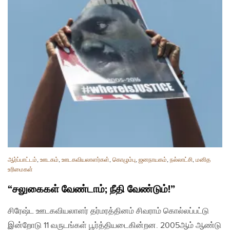
ஆர்ப்பாட்டம்
,
ஊடகம்
,
ஊடகவியலாளர்கள்
,
கொழும்பு
,
ஜனநாயகம்
,
நல்லாட்சி
,
மனித
உரிமைகள்
“சலுகைகள் வேண்டாம்; நீதி வேண்டும்!”
சிரேஷ்ட ஊடகவியலாளர் தர்மரத்தினம் சிவராம் கொல்லப்பட்டு
இன்றோடு 11 வருடங்கள் பூர்த்தியடைகின்றன. 2005ஆம் ஆண்டு