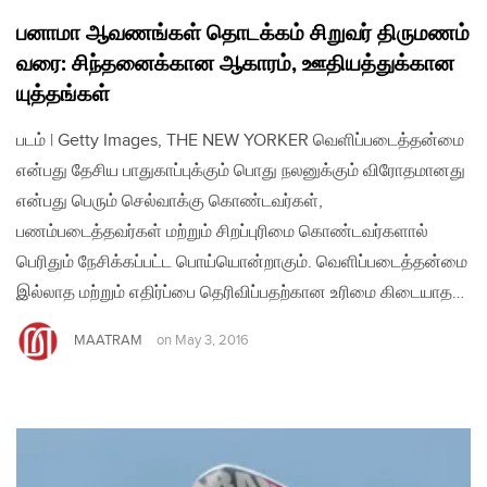
பனாமா ஆவணங்கள் தொடக்கம் சிறுவர் திருமணம்
வரை: சிந்தனைக்கான ஆகாரம், ஊதியத்துக்கான
யுத்தங்கள்
படம் | Getty Images, THE NEW YORKER வெளிப்படைத்தன்மை
என்பது தேசிய பாதுகாப்புக்கும் பொது நலனுக்கும் விரோதமானது
என்பது பெரும் செல்வாக்கு கொண்டவர்கள்,
பணம்படைத்தவர்கள் மற்றும் சிறப்புரிமை கொண்டவர்களால்
பெரிதும் நேசிக்கப்பட்ட பொய்யொன்றாகும். வெளிப்படைத்தன்மை
இல்லாத மற்றும் எதிர்ப்பை தெரிவிப்பதற்கான உரிமை கிடையாத…
MAATRAM
on
May 3, 2016