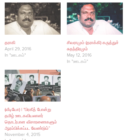
தராகி
சிவராமும் (தராக்கி) கருத்துச்
April 29, 2016
சுதந்திரமும்
In "ஊடகம்"
May 12, 2016
In "ஊடகம்"
(வீடியோ) | “பிரகீத் போன்று
தமிழ் ஊடகவியலாளர்
தொடர்பான விசாரணைகளும்
ஆரம்பிக்கப்பட வேண்டும்”
November 4, 2015