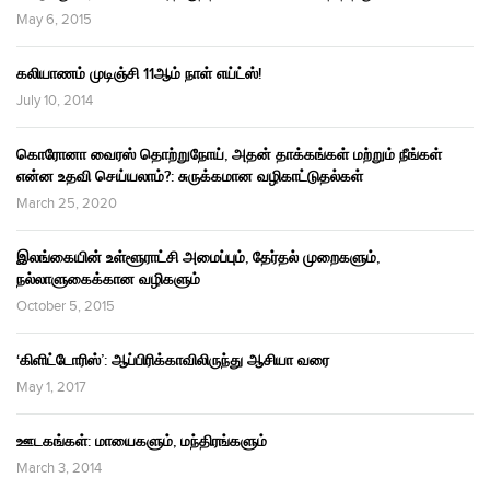
May 6, 2015
கலியாணம் முடிஞ்சி 11ஆம் நாள் எய்ட்ஸ்!
July 10, 2014
கொரோனா வைரஸ் தொற்றுநோய், அதன் தாக்கங்கள் மற்றும் நீங்கள்
என்ன உதவி செய்யலாம்?: சுருக்கமான வழிகாட்டுதல்கள்
March 25, 2020
இலங்கையின் உள்ளூராட்சி அமைப்பும், தேர்தல் முறைகளும்,
நல்லாளுகைக்கான வழிகளும்
October 5, 2015
‘கிளிட்டோரிஸ்’: ஆப்பிரிக்காவிலிருந்து ஆசியா வரை
May 1, 2017
ஊடகங்கள்: மாயைகளும், மந்திரங்களும்
March 3, 2014