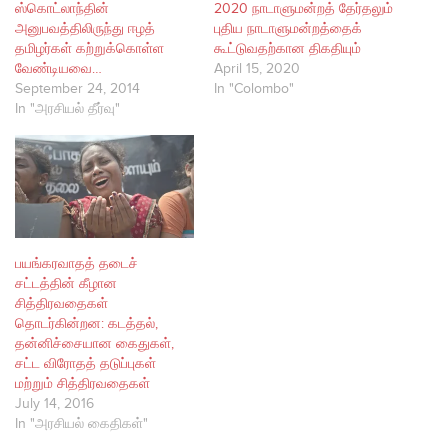
ஸ்கொட்லாந்தின்
2020 நாடாளுமன்றத் தேர்தலும்
அனுபவத்திலிருந்து ஈழத்
புதிய நாடாளுமன்றத்தைக்
தமிழர்கள் கற்றுக்கொள்ள
கூட்டுவதற்கான திகதியும்
வேண்டியவை…
April 15, 2020
September 24, 2014
In "Colombo"
In "அரசியல் தீர்வு"
பயங்கரவாதத் தடைச்
சட்டத்தின் கீழான
சித்திரவதைகள்
தொடர்கின்றன: கடத்தல்,
தன்னிச்சையான கைதுகள்,
சட்ட விரோதத் தடுப்புகள்
மற்றும் சித்திரவதைகள்
July 14, 2016
In "அரசியல் கைதிகள்"