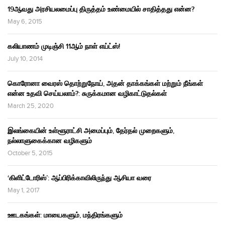
19ஆவது அரசியலமைப்பு திருத்தம் உண்மையில் சாதித்தது என்ன?
May 6, 2015
கலியாணம் முடிஞ்சி 11ஆம் நாள் எய்ட்ஸ்!
July 10, 2014
கொரோனா வைரஸ் தொற்றுநோய், அதன் தாக்கங்கள் மற்றும் நீங்கள்
என்ன உதவி செய்யலாம்?: சுருக்கமான வழிகாட்டுதல்கள்
March 25, 2020
இலங்கையின் உள்ளூராட்சி அமைப்பும், தேர்தல் முறைகளும்,
நல்லாளுகைக்கான வழிகளும்
October 5, 2015
‘கிளிட்டோரிஸ்’: ஆப்பிரிக்காவிலிருந்து ஆசியா வரை
May 1, 2017
ஊடகங்கள்: மாயைகளும், மந்திரங்களும்