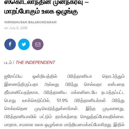
ஸ்கொட்லாந்தின் முன்நகர்வு –
மாறப்போகும் உலக ஒழுங்கு
NIRMANUSAN BALASUNDARAM
on
July 5, 2016
படம் |
THE INDEPENDENT
ஐரோப்பிய ஒன்றியத்தில் பிரித்தானியா தொடர்ந்தும்
இணைந்திருப்பதா அல்லது பிரிந்து செல்வதா என்பதை
தீர்மானிப்பதற்காக, பிரித்தானிய மக்களிடையே நடாத்தப்பட்ட
பொது வாக்கெடுப்பில், 51.9% பிரித்தானியர்கள் பிரிந்து
செல்வதென முடிவெடுத்துள்ளார்கள். இந்த முடிவானது,
பிரித்தானியாவில் மட்டும் தாக்கத்தை செலுத்தப்போவதில்லை.
மாறாக, சமகால உலக ஒழுங்கை மாற்றியமைக்கப்போகிறது. இதில்