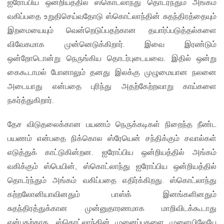
ஐரோப்பிய ஒன்றியத்தில் ஸ்கொட்லாந்து தொடர்ந்தும் அங்கம்
வகிப்பதை உறுதிசெய்வதோடு ஸ்கொட்லாந்தின் சுதந்திரத்தையும்
இறமையையும் வென்றெடுப்பதற்கான தயார்ப்படுத்தல்களை
விவேகமாக முன்னெடுக்கிறார். இவை இரண்டும்
ஒன்றோடொன்று நெருங்கிய தொடர்புடையவை. இதில் ஒன்று
கைகூடாமல் போனாலும் தனது இலக்கு முழுமையான நலனை
அடையாது என்பதை புரிந்து அதற்கேற்றவாறு காய்களை
நகர்த்துகிறார்.
தேச விடுதலைக்கான பயணம் நெருக்கடிகள் நிறைந்த நீண்ட
பயணம் என்பதை நிக்கொல ஸ்ரேயென் சந்திக்கும் சவால்கள்
எடுத்துக் காட்டுகின்றன. ஐரோப்பிய ஒன்றியத்தில் அங்கம்
வகிக்கும் ஸ்பெயின், ஸ்கொட்லாந்து ஐரோப்பிய ஒன்றியத்தில்
தொடர்ந்தும் அங்கம் வகிப்பதை எதிர்க்கிறது. ஸ்கொட்லாந்து
கற்றலோனியாவினதும் பாஸ்க் இனங்களினதும்
சுதந்திரத்துக்கான முன்னுதாரணமாக மாறிவிடக்கூடாது
என்பதற்காக, ஸ்கொட்லாந்தின் முனைப்புகளை முளையிலேயே