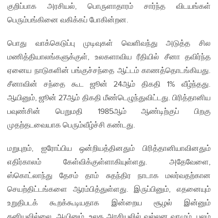
குறிப்பாக அரசியல், பொருளாதாரம் சார்ந்த விடயங்கள்
பெரும்பங்கினை வகிக்கப் போகின்றன.
பொது வாக்கெடுப்பு முடிவுகள் வெளிவந்து அடுத்த சில
மணித்தியாலங்களுக்குள், உலகளாவிய ரீதியில் சீனா தவிர்ந்த
ஏனைய நாடுகளின் பங்குச்சந்தை ஆட்டம் காணத்தொடங்கியது.
சீனாவின் சந்தை கூட ஜூன் 24ஆம் திகதி 1% வீழ்ந்தது.
ஆயினும், ஜூன் 27ஆம் திகதி மீண்டெழுந்துவிட்டது. பிரித்தானிய
பவுண்சின் பெறுமதி 1985ஆம் ஆண்டிற்குப் பிறகு
முதற்தடவையாக பெரும்வீழ்ச்சி கண்டது.
மறுபுறம், ஐரோப்பிய ஒன்றியத்தினதும் பிரித்தானியாவினதும்
எதிர்காலம் கேள்விக்குள்ளாகியுள்ளது. அதேவேளை,
ஸ்கொட்லாந்து தேசம் தாம் சுதந்திர நாடாக மலர்வதற்கான
செயற்திட்டங்களை ஆரம்பித்துள்ளது. இருப்பினும், எதனையும்
உறுதிபடக் கூறக்கூடியதாக இன்றைய சூழல் இன்னும்
கனியவில்லை. ஆயினும், உலக அரசியலில் வல்லன வாழும், பலம்