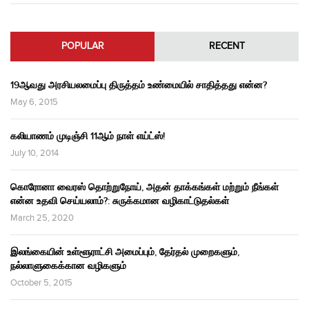
POPULAR
RECENT
19ஆவது அரசியலமைப்பு திருத்தம் உண்மையில் சாதித்தது என்ன?
May 6, 2015
கலியாணம் முடிஞ்சி 11ஆம் நாள் எய்ட்ஸ்!
July 10, 2014
கொரோனா வைரஸ் தொற்றுநோய், அதன் தாக்கங்கள் மற்றும் நீங்கள்
என்ன உதவி செய்யலாம்?: சுருக்கமான வழிகாட்டுதல்கள்
March 25, 2020
இலங்கையின் உள்ளூராட்சி அமைப்பும், தேர்தல் முறைகளும்,
நல்லாளுகைக்கான வழிகளும்
October 5, 2015