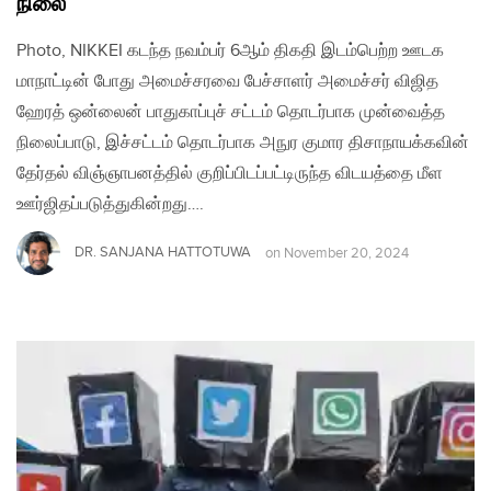
நிலை
Photo, NIKKEI கடந்த நவம்பர் 6ஆம் திகதி இடம்பெற்ற ஊடக
மாநாட்டின் போது அமைச்சரவை பேச்சாளர் அமைச்சர் விஜித
ஹேரத் ஒன்லைன் பாதுகாப்புச் சட்டம் தொடர்பாக முன்வைத்த
நிலைப்பாடு, இச்சட்டம் தொடர்பாக அநுர குமார திசாநாயக்கவின்
தேர்தல் விஞ்ஞாபனத்தில் குறிப்பிடப்பட்டிருந்த விடயத்தை மீள
ஊர்ஜிதப்படுத்துகின்றது….
DR. SANJANA HATTOTUWA
on
November 20, 2024