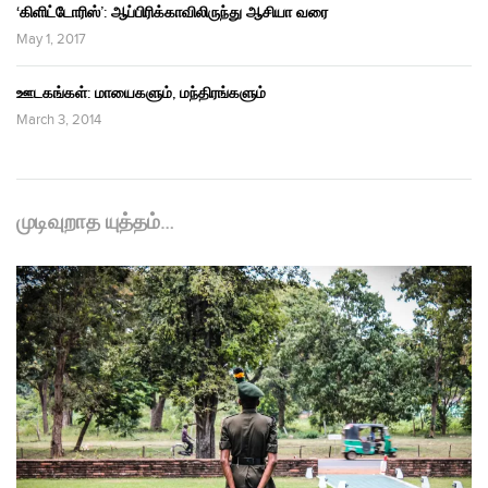
‘கிளிட்டோரிஸ்’: ஆப்பிரிக்காவிலிருந்து ஆசியா வரை
May 1, 2017
ஊடகங்கள்: மாயைகளும், மந்திரங்களும்
March 3, 2014
முடிவுறாத யுத்தம்…