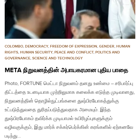
COLOMBO
,
DEMOCRACY
,
FREEDOM OF EXPRESSION
,
GENDER
,
HUMAN
RIGHTS
,
HUMAN SECURITY
,
PEACE AND CONFLICT
,
POLITICS AND
GOVERNANCE
,
SCIENCE AND TECHNOLOGY
META நிறுவனத்தின் அபாயகரமான புதிய பாதை
Photo, FORTUNE மெட்டா நிறுவனம் தனது உண்மை – சரிபார்ப்பு
திட்டத்தை உடனடியாக முற்றிலுமாக கலைக்க எடுத்த முடிவானது,
நிறுவனத்தின் தொழில்நுட்பங்களை துஷ்பிரயோகத்துக்கு
உட்படுத்துவதை துரிதப்படுத்துவதாக அமையும். இந்த
துஷ்பிரயோகம் தவிர்க்க முடியாமல் உயிரிழப்புகளுக்கும்
வழிவகுக்கும், இது மார்க் சக்கர்பெர்க்கின் கரங்களில் ஏற்கனவே
படிந்து…