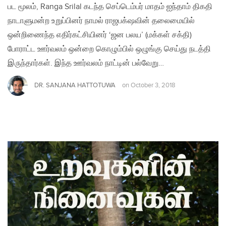
பட மூலம், Ranga Srilal கடந்த செப்டெம்பர் மாதம் ஐந்தாம் திகதி
நாடாளுமன்ற உறுப்பினர் நாமல் ராஜபக்‌ஷவின் தலைமையில்
ஒன்றிணைந்த எதிர்கட்சியினர் ‘ஜன பலய’ (மக்கள் சக்தி)
போராட்ட ஊர்வலம் ஒன்றை கொழும்பில் ஒழுங்கு செய்து நடத்தி
இருந்தார்கள். இந்த ஊர்வலம் நாட்டின் பல்வேறு…
DR. SANJANA HATTOTUWA
on
October 3, 2018