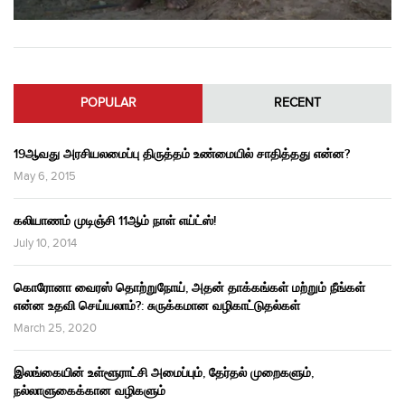
POPULAR
RECENT
19ஆவது அரசியலமைப்பு திருத்தம் உண்மையில் சாதித்தது என்ன?
May 6, 2015
கலியாணம் முடிஞ்சி 11ஆம் நாள் எய்ட்ஸ்!
July 10, 2014
கொரோனா வைரஸ் தொற்றுநோய், அதன் தாக்கங்கள் மற்றும் நீங்கள்
என்ன உதவி செய்யலாம்?: சுருக்கமான வழிகாட்டுதல்கள்
March 25, 2020
இலங்கையின் உள்ளூராட்சி அமைப்பும், தேர்தல் முறைகளும்,
நல்லாளுகைக்கான வழிகளும்