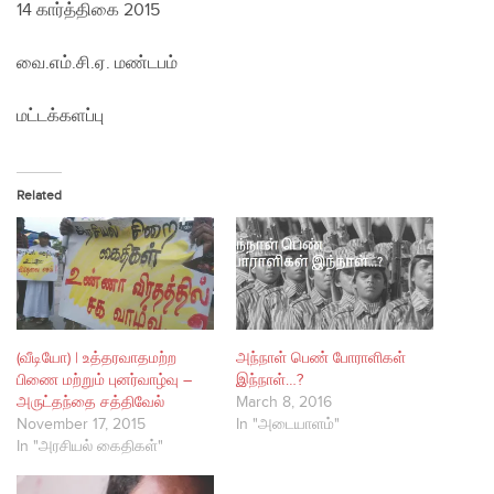
14 கார்த்திகை 2015
வை.எம்.சி.ஏ. மண்டபம்
மட்டக்களப்பு
Related
(வீடியோ) | உத்தரவாதமற்ற
அந்நாள் பெண் போராளிகள்
பிணை மற்றும் புனர்வாழ்வு –
இந்நாள்…?
அருட்தந்தை சத்திவேல்
March 8, 2016
November 17, 2015
In "அடையாளம்"
In "அரசியல் கைதிகள்"