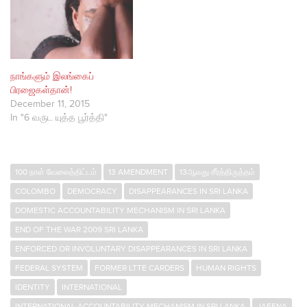
நாங்களும் இலங்கைப்
பிரஜைகள்தான்!
December 11, 2015
In "6 வருட யுத்த பூர்த்தி"
100 நாள் வேலைத்திட்டம்
13 AMENDMENT
13ஆவது சீர்த்திருத்தம்
COLOMBO
DEMOCRACY
DISAPPEARANCES IN SRI LANKA
DOMESTIC ACCOUNTABILITY MECHANISM IN SRI LANKA
END OF THE WAR 2009 SRI LANKA
ENFORCED OR INVOLUNTARY DISAPPEARANCES IN SRI LANKA
FEDERAL SYSTEM
FORMER LTTE CARDERS
HUMAN RIGHTS
IDENTITY
INTERNATIONAL
INTERNATIONAL ACCOUNTABILITY MECHANISM IN SRI LANKA
JAFFNA