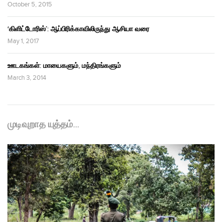
October 5, 2015
‘கிளிட்டோரிஸ்’: ஆப்பிரிக்காவிலிருந்து ஆசியா வரை
May 1, 2017
ஊடகங்கள்: மாயைகளும், மந்திரங்களும்
March 3, 2014
முடிவுறாத யுத்தம்…