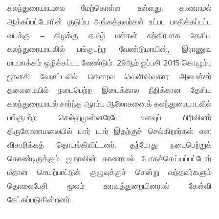
கலந்துரையாடலை மேற்கொள்ள உள்ளது. காணாமல்
ஆக்கப்பட்டோரின் குடும்ப அங்கத்தவர்கள் உட்பட பாதிக்கப்பட்ட
வடக்கு – கிழக்கு தமிழ் மக்கள் சுந்திரமாக தேசிய
கலந்துரையாடலில் பங்குபற்ற வேண்டுமாயின், இராணுவ
மயமாக்கம் ஒழிக்கப்பட வேண்டும். 29ஆம் ஐப்பசி 2015 கொழும்பு
ஜானகி ஹோட்டலில் கௌரவ வெளிவிவகார அமைச்சர்
தலைமையில் நடைபெற்ற இடைக்கால நீதிக்கான தேசிய
கலந்துரையாடல் சார்ந்த ஆரம்ப ஆலோசனைக் கலந்துரையாடலில்
பங்குபற்ற செல்லுமுன்னரேயே உளவுப் பிரிவினர்
திருகோணமலையில் யார் யார் இதற்குச் செல்கிறார்கள் என
விசாரிக்கத் தொடங்கிவிட்டனர். தற்போது நடைபெற்றுக்
கொண்டிருக்கும் ஐ.நாவின் காணாமல் போகச்செய்யப்பட்டோர்
மீதான செயற்பாட்டுக் குழுவுக்குச் சென்று வந்தவர்களும்
தொலைபேசி மூலம் உளவுத்துறையினரால் கேள்வி
கேட்கப்படுகின்றனர்.