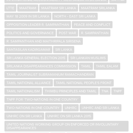
LTTE
MAATRAM
MAATRAM SRI LANKA
MAATRAM SRILANKA
MAY 18 2009 IN SRI LANKA
NORTH - EAST SRI LANKA
OPPOSITION LEADER R. SAMPANTHAN
PEACE AND CONFLICT
POLITICS AND GOVERNANCE
POST WAR
R. SAMPANTHAN
R. SAMPANTHAN AND MAITHRIPALA SIRISENA
SANTASILAN KADIRGAMAR
SRI LANKA
SRI LANKA GENERAL ELECTION 2015
SRI LANKAN MUSLIMS
SRILANKA DISAPPEARANCES COMMISSION
TAMIL
TAMIL EALAM
TAMIL JOURNALIST SUBRAMANIUM RAMACHANDRAN
TAMIL NATIONAL ALLIANCE
TAMIL NATIONAL PEOPLE'S FRONT
TAMIL NATIONALISM
THIMBU PRINCIPLES AND TAMIL
TNA
TNPF
TNPF FOR ‘TWO-NATIONS IN ONE COUNTRY’
TWO-NATIONS IN ONE COUNTRY
UNHRC
UNHRC AND SRI LANKA
UNHRC ON SRI LANKA
UNHRC ON SRI LANKA 2015
UNITED NATIONS WORKING GROUP ON ENFORCED OR INVOLUNTARY
DISAPPEARANCES