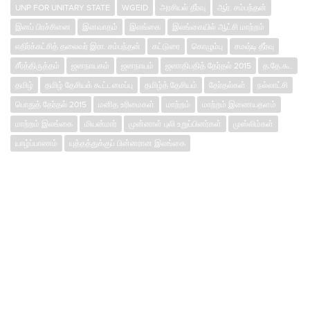
UNP FOR UNITARY STATE
WGEID
அரசியல் தீர்வு
ஆர். சம்பந்தன்
இனப் பிரச்சினை
இனவாதம்
இலங்கை
இலங்கையில் ஆட்சி மாற்றம்
எதிர்க்கட்சித் தலைவர் இரா. சம்பந்தன்
கட்டுரை
கொழும்பு
சமஷ்டி தீர்வு
சீர்த்திருத்தம்
ஜனநாயகம்
ஜனநாயம்
ஜனாதிபதித் தேர்தல் 2015
த.தே.கூ.
தமிழ்
தமிழ் தேசியக் கூட்டமைப்பு
தமிழ்த் தேசியம்
தேர்தல்கள்
நல்லாட்சி
பொதுத் தேர்தல் 2015
மனித உரிமைகள்
மாற்றம்
மாற்றம் இணையதளம்
மாற்றம் இலங்கை
மியன்மார்
முன்னாள் புலி உறுப்பினர்கள்
முஸ்லிம்கள்
யாழ்ப்பாணம்
யுத்தத்துக்குப் பின்னரான இலங்கை