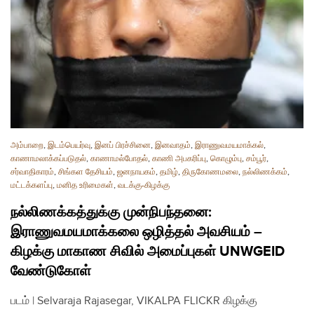
அம்பாறை
,
இடம்பெயர்வு
,
இனப் பிரச்சினை
,
இனவாதம்
,
இராணுவமயமாக்கல்
,
காணாமலாக்கப்படுதல்
,
காணாமல்போதல்
,
காணி அபகரிப்பு
,
கொழும்பு
,
சம்பூர்
,
சர்வாதிகாரம்
,
சிங்கள தேசியம்
,
ஜனநாயகம்
,
தமிழ்
,
திருகோணமலை
,
நல்லிணக்கம்
,
மட்டக்களப்பு
,
மனித உரிமைகள்
,
வடக்கு-கிழக்கு
நல்லிணக்கத்துக்கு முன்நிபந்தனை:
இராணுவமயமாக்கலை ஒழித்தல் அவசியம் –
கிழக்கு மாகாண சிவில் அமைப்புகள் UNWGEID
வேண்டுகோள்
படம் | Selvaraja Rajasegar, VIKALPA FLICKR கிழக்கு