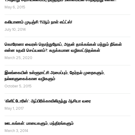
May 6, 2015
கலியாணம் முடிஞ்சி 11ஆம் நாள் எய்ட்ஸ்!
July 10, 2014
கொரோனா வைரஸ் தொற்றுநோய், அதன் தாக்கங்கள் மற்றும் நீங்கள்
என்ன உதவி செய்யலாம்?: சுருக்கமான வழிகாட்டுதல்கள்
March 25, 2020
இலங்கையின் உள்ளூராட்சி அமைப்பும், தேர்தல் முறைகளும்,
நல்லாளுகைக்கான வழிகளும்
October 5, 2015
‘கிளிட்டோரிஸ்’: ஆப்பிரிக்காவிலிருந்து ஆசியா வரை
May 1, 2017
ஊடகங்கள்: மாயைகளும், மந்திரங்களும்
March 3, 2014