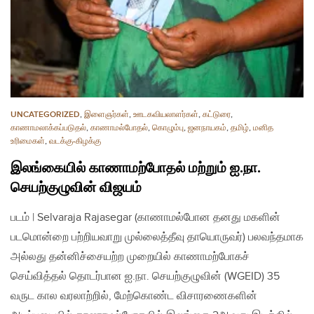
UNCATEGORIZED
,
இளைஞர்கள்
,
ஊடகவியலாளர்கள்
,
கட்டுரை
,
காணாமலாக்கப்படுதல்
,
காணாமல்போதல்
,
கொழும்பு
,
ஜனநாயகம்
,
தமிழ்
,
மனித
உரிமைகள்
,
வடக்கு-கிழக்கு
இலங்கையில் காணாமற்போதல் மற்றும் ஐ.நா.
செயற்குழுவின் விஜயம்
படம் | Selvaraja Rajasegar (காணாமல்போன தனது மகளின்
படமொன்றை பற்றியவாறு முல்லைத்தீவு தாயொருவர்) பலவந்தமாக
அல்லது தன்னிச்சையற்ற முறையில் காணாமற்போகச்
செய்வித்தல் தொடர்பான ஐ.நா. செயற்குழுவின் (WGEID) 35
வருட கால வரலாற்றில், மேற்கொண்ட விசாரணைகளின்