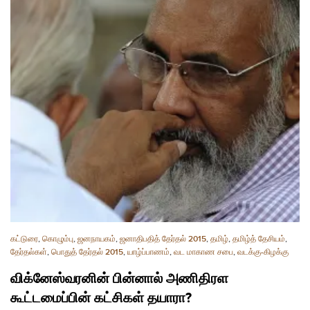
கட்டுரை
,
கொழும்பு
,
ஜனநாயகம்
,
ஜனாதிபதித் தேர்தல் 2015
,
தமிழ்
,
தமிழ்த் தேசியம்
,
தேர்தல்கள்
,
பொதுத் தேர்தல் 2015
,
யாழ்ப்பாணம்
,
வட மாகாண சபை
,
வடக்கு-கிழக்கு
விக்னேஸ்வரனின் பின்னால் அணிதிரள
கூட்டமைப்பின் கட்சிகள் தயாரா?