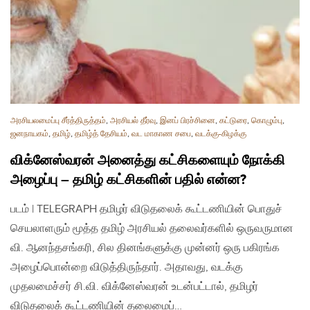
அரசியலமைப்பு சீர்த்திருத்தம்
,
அரசியல் தீர்வு
,
இனப் பிரச்சினை
,
கட்டுரை
,
கொழும்பு
,
ஜனநாயகம்
,
தமிழ்
,
தமிழ்த் தேசியம்
,
வட மாகாண சபை
,
வடக்கு-கிழக்கு
விக்னேஸ்வரன் அனைத்து கட்சிகளையும் நோக்கி
அழைப்பு – தமிழ் கட்சிகளின் பதில் என்ன?
படம் | TELEGRAPH தமிழர் விடுதலைக் கூட்டணியின் பொதுச்
செயலாளரும் மூத்த தமிழ் அரசியல் தலைவர்களில் ஒருவருமான
வி. ஆனந்தசங்கரி, சில தினங்களுக்கு முன்னர் ஒரு பகிரங்க
அழைப்பொன்றை விடுத்திருந்தார். அதாவது, வடக்கு
முதலமைச்சர் சி.வி. விக்னேஸ்வரன் உடன்பட்டால், தமிழர்
விடுதலைக் கூட்டணியின் தலைமைப்…