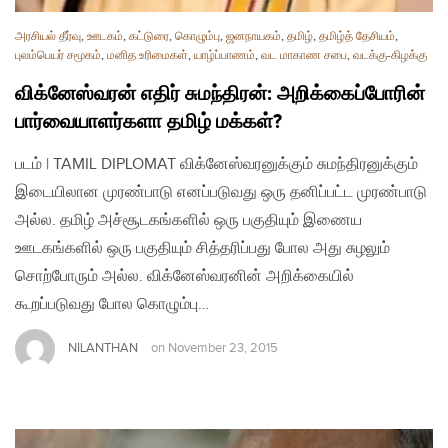
அரசியல் தீர்வு
,
ஊடகம்
,
கட்டுரை
,
கொழும்பு
,
ஜனநாயகம்
,
தமிழ்
,
தமிழ்த் தேசியம்
,
புலம்பெயர் சமூகம்
,
மனித உரிமைகள்
,
யாழ்ப்பாணம்
,
வட மாகாண சபை
,
வடக்கு-கிழக்கு
விக்னேஸ்வரன் எதிர் சுமந்திரன்: அறிக்கைப்போரின்
பார்வையாளர்களா தமிழ் மக்கள்?
படம் | TAMIL DIPLOMAT விக்னேஸ்வரனுக்கும் சுமந்திரனுக்கும்
இடையிலான முரண்பாடு எனப்படுவது ஒரு தனிப்பட்ட முரண்பாடு
அல்ல. தமிழ் அச்சூடகங்களில் ஒரு பகுதியும் இணைய
ஊடகங்களில் ஒரு பகுதியும் சித்தரிப்பது போல அது சுழலும்
சொற்போரும் அல்ல. விக்னேஸ்வரனின் அறிக்கையில்
கூறப்படுவது போல கொழும்பு…
NILANTHAN
on
November 23, 2015