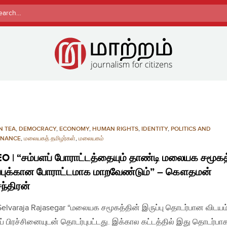
rch
N TEA
,
DEMOCRACY
,
ECONOMY
,
HUMAN RIGHTS
,
IDENTITY
,
POLITICS AND
NANCE
,
மலையகத் தமிழர்கள்
,
மலையகம்
O | “சம்பளப் போராட்டத்தையும் தாண்டி மலையக சமூகத
்புக்கான போராட்டமாக மாறவேண்டும்” – கௌதமன்
ந்திரன்
 Selvaraja Rajasegar “மலையக சமூகத்தின் இருப்பு தொடர்பான விடயம
ப் பிரச்சினையுடன் தொடர்புபட்டது. இக்கால கட்டத்தில் இது தொடர்பாக