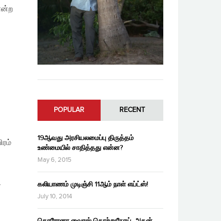
ோன்ற
POPULAR
RECENT
19ஆவது அரசியலமைப்பு திருத்தம்
ிரம்
உண்மையில் சாதித்தது என்ன?
May 6, 2015
–
கலியாணம் முடிஞ்சி 11ஆம் நாள் எய்ட்ஸ்!
July 10, 2014
கொரோனா வைரஸ் தொற்றுநோய், அதன்