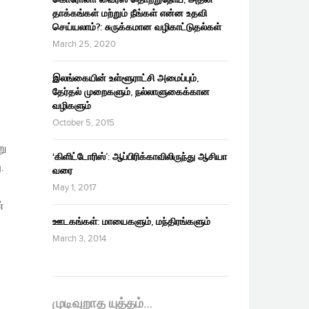
தாக்கங்கள் மற்றும் நீங்கள் என்ன உதவி
செய்யலாம்?: சுருக்கமான வழிகாட்டுதல்கள்
March 25, 2020
இலங்கையின் உள்ளூராட்சி அமைப்பும்,
தேர்தல் முறைகளும், நல்லாளுகைக்கான
வழிகளும்
October 5, 2015
று
‘கிளிட்டோரிஸ்’: ஆப்பிரிக்காவிலிருந்து ஆசியா
.
வரை
May 1, 2017
்
ஊடகங்கள்: மாயைகளும், மந்திரங்களும்
March 3, 2014
முடிவுறாத யுத்தம்…