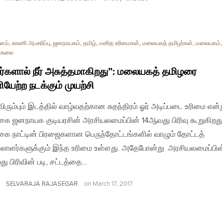
ளம்
,
காணி அபகரிப்பு
,
ஜனநாயகம்
,
தமிழ்
,
மனித உரிமைகள்
,
மலையகத் தமிழர்கள்
,
மலையகம்
,
ாகலை
்களால் நீர் அசுத்தமாகிறது”: மலையகத் தமிழரை
யேற்ற நடக்கும் முயற்சி
விரும்பும் இடத்தில் வாழ்வதற்கான சுதந்திரம் ஓர் அடிப்படை உரிமை என்
ை ஜனநாயக குடியரசின் அரசியலமைப்பின் 14ஆவது பிரிவு கூறுகிறது
ை நாட்டின் பிரஜைகளான பெருந்தோட்டங்களில் வாழும் தோட்டத்
ாளர்களுக்கும் இந்த உரிமை உள்ளது. அதேபோன்று அரசியலமைப்பின
ு பிரிவின் படி, சட்டத்தை…
SELVARAJA RAJASEGAR
on
March 17, 2017