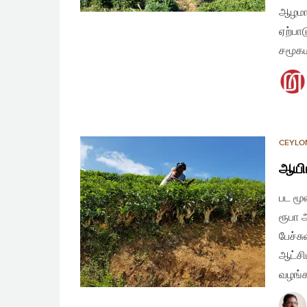
ஆழமாக
ஏற்பா
சமூக
CEYLO
ஆயிர
பட மூ
ரூபா 
பேச்ச
ஆட்சி
வழங்