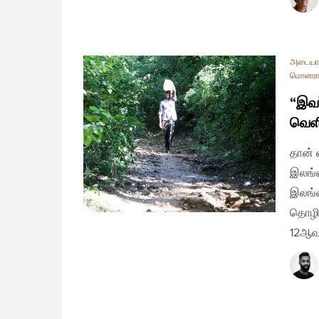
அடையா
மொனர
“இவர
வெளி
தான் 
இலங்க
இலங்க
தொழில
12ஆவத