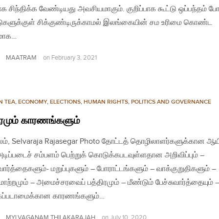
 சிந்திக்க வேண்டியது அவசியமாகும். குறிப்பாக கூட்டு ஒப்பந்தம் ப
டுகளுக்குள் சிக்குண்டிருக்காமல் இலங்கையின் சம உரிமை கொண்ட
மாக…
MAATRAM
on
February 3, 2021
N TEA
,
ECONOMY
,
ELECTIONS
,
HUMAN RIGHTS
,
POLITICS AND GOVERNANCE
மும் காரணங்களும்
லம், Selvaraja Rajasegar Photo தோட்டத் தொழிலாளர்களுக்கான ஆய
அடிப்படைச் சம்பளம் பெற்றுக் கொடுக்கபடவுள்ளதான அறிவிப்பும் –
ுவார்த்தைகளும்- மறுப்புகளும் – போராட்டங்களும் – வாக்குறுதிகளும் –
மாற்றமும் – அமைச்சரவைப் பத்திரமும் – மீண்டும் பேச்சுவார்த்தையும் 
கப்படாமைக்கான காரணங்களும்…
MYLVAGANAM THILAKARAJAH
on
July 10, 2020