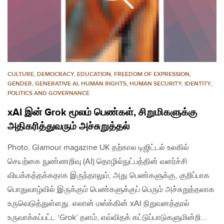
CULTURE
,
DEMOCRACY
,
EDUCATION
,
FREEDOM OF EXPRESSION
,
GENDER
,
GENERATIVE AI
,
HUMAN RIGHTS
,
HUMAN SECURITY
,
IDENTITY
,
POLITICS AND GOVERNANCE
xAI இன் Grok மூலம் பெண்கள், சிறுமிகளுக்கு
அதிகரித்துவரும் அச்சுறுத்தல்
Photo, Glamour magazine UK தற்கால டிஜிட்டல் உலகில்
செயற்கை நுண்ணறிவு (AI) தொழில்நுட்பத்தின் வளர்ச்சி
வியக்கத்தக்கதாக இருந்தாலும், அது பெண்களுக்கு, குறிப்பாக
பொதுவாழ்வில் இருக்கும் பெண்களுக்குப் பெரும் அச்சுறுத்தலாக
உருவெடுத்துள்ளது. எலான் மஸ்க்கின் xAI நிறுவனத்தால்
உருவாக்கப்பட்ட ‘Grok’ தளம், எவ்விதக் கட்டுப்பாடுகளுமின்றி…