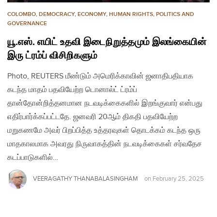
COLOMBO
,
DEMOCRACY
,
ECONOMY
,
HUMAN RIGHTS
,
POLITICS AND
GOVERNANCE
யூ.எஸ். எயிட் உதவி இடைநிறுத்தமும் இலங்கையின்
இரு ட்ரம்ப் விசிறிகளும்
Photo, REUTERS மீண்டும் அமெரிக்காவின் ஜனாதிபதியாக
கடந்த மாதம் பதவியேற்ற டொனால்ட் ட்ரம்ப்
தான்தோன்றித்தனமான நடவடிக்கைகளில் இறங்குவார் என்பது
எதிர்பார்க்கப்பட்டதே. ஜனவரி 20ஆம் திகதி பதவியேற்ற
மறுகணமே அவர் பிறப்பித்த உத்தரவுகள் தொடக்கம் கடந்த ஒரு
மாதகாலமாக அவரது நிருவாகத்தின் நடவடிக்கைகள் சர்வதேச
கடப்பாடுகளில்…
VEERAGATHY THANABALASINGHAM
on
February 25, 2025