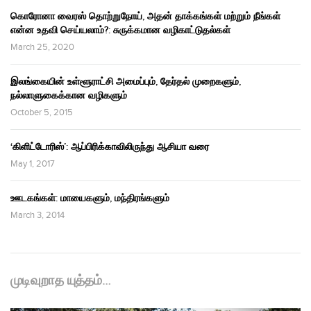
கொரோனா வைரஸ் தொற்றுநோய், அதன் தாக்கங்கள் மற்றும் நீங்கள்
என்ன உதவி செய்யலாம்?: சுருக்கமான வழிகாட்டுதல்கள்
March 25, 2020
இலங்கையின் உள்ளூராட்சி அமைப்பும், தேர்தல் முறைகளும்,
நல்லாளுகைக்கான வழிகளும்
October 5, 2015
‘கிளிட்டோரிஸ்’: ஆப்பிரிக்காவிலிருந்து ஆசியா வரை
May 1, 2017
ஊடகங்கள்: மாயைகளும், மந்திரங்களும்
March 3, 2014
முடிவுறாத யுத்தம்…