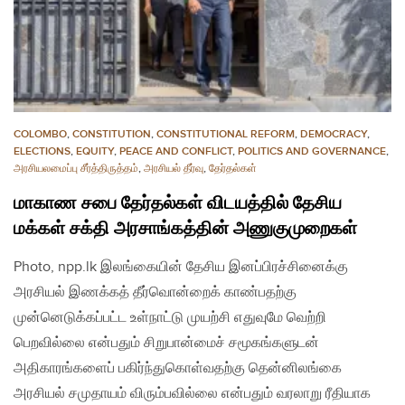
COLOMBO
,
CONSTITUTION
,
CONSTITUTIONAL REFORM
,
DEMOCRACY
,
ELECTIONS
,
EQUITY
,
PEACE AND CONFLICT
,
POLITICS AND GOVERNANCE
,
அரசியலமைப்பு சீர்த்திருத்தம்
,
அரசியல் தீர்வு
,
தேர்தல்கள்
மாகாண சபை தேர்தல்கள் விடயத்தில் தேசிய
மக்கள் சக்தி அரசாங்கத்தின் அணுகுமுறைகள்
Photo, npp.lk இலங்கையின் தேசிய இனப்பிரச்சினைக்கு
அரசியல் இணக்கத் தீர்வொன்றைக் காண்பதற்கு
முன்னெடுக்கப்பட்ட உள்நாட்டு முயற்சி எதுவுமே வெற்றி
பெறவில்லை என்பதும் சிறுபான்மைச் சமூகங்களுடன்
அதிகாரங்களைப் பகிர்ந்துகொள்வதற்கு தென்னிலங்கை
அரசியல் சமுதாயம் விரும்பவில்லை என்பதும் வரலாறு ரீதியாக