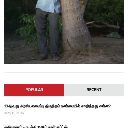
POPULAR
RECENT
19ஆவது அரசியலமைப்பு திருத்தம் உண்மையில் சாதித்தது என்ன?
May 6, 2015
கலியாணம் முடிஞ்சி 11ஆம் நாள் எய்ட்ஸ்!