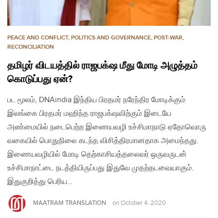
PEACE AND CONFLICT
,
POLITICS AND GOVERNANCE
,
POST-WAR
,
RECONCILIATION
தமிழர் விடயத்தில் ராஜபக்‌ஷ மீது மோடி அழுத்தம்
கொடுப்பது ஏன்?
பட மூலம், DNAindia இந்திய பிரதமர் நரேந்திர மோடிக்கும்
இலங்கை பிரதமர் மஹிந்த ராஜபக்‌ஷவிற்கும் இடையே
அண்மையில் நடைபெற்ற இணையவழி உச்சிமாநாடு ஏதோவொரு
வகையில் பொதுநிலை கடந்த விசித்திரமானதாக அமைந்தது.
இணையவழியில் மோடி தெற்காசியத்தலைவர் ஒருவருடன்
உச்சிமாநாட்டை நடத்தியிருப்பது இதுவே முதற்தடவையாகும்.
இதுகுறித்து பெரிய…
MAATRAM TRANSLATION
on
October 4, 2020