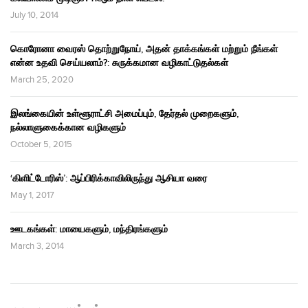
July 10, 2014
கொரோனா வைரஸ் தொற்றுநோய், அதன் தாக்கங்கள் மற்றும் நீங்கள்
என்ன உதவி செய்யலாம்?: சுருக்கமான வழிகாட்டுதல்கள்
March 25, 2020
இலங்கையின் உள்ளூராட்சி அமைப்பும், தேர்தல் முறைகளும்,
நல்லாளுகைக்கான வழிகளும்
October 5, 2015
‘கிளிட்டோரிஸ்’: ஆப்பிரிக்காவிலிருந்து ஆசியா வரை
May 1, 2017
ஊடகங்கள்: மாயைகளும், மந்திரங்களும்
March 3, 2014