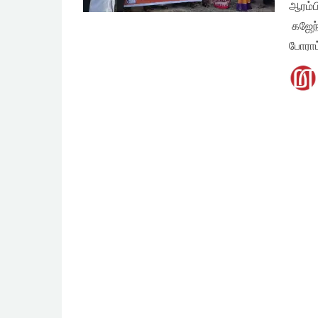
ஆரம்ப
கஜேந்
போராட்