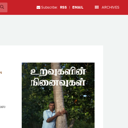
Subscribe:
RSS
|
EMAIL
ARCHIVES
N
ஸ்ஸ