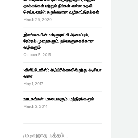
தாக்கங்கள் மற்றும் நீங்கள் என்ன உதவி
செய்யலாம்?: சுருக்கமான வழிகாட்டுதல்கள்
March 25, 2020
இலங்கையின் உள்ளூராட்சி அமைப்பும்,
தேர்தல் முறைகளும், நல்லாளுகைக்கான
வழிகளும்
October 5, 2015
‘கிளிட்டோரிஸ்’: ஆப்பிரிக்காவிலிருந்து ஆசியா
வரை
May 1, 2017
ஊடகங்கள்: மாயைகளும், மந்திரங்களும்
March 3, 2014
முடிவுறாத யுத்தம்…