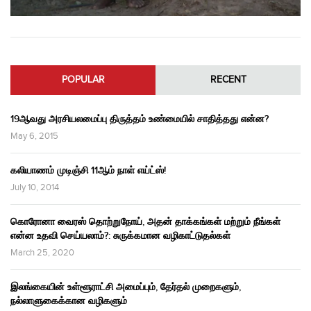
POPULAR
RECENT
19ஆவது அரசியலமைப்பு திருத்தம் உண்மையில் சாதித்தது என்ன?
May 6, 2015
கலியாணம் முடிஞ்சி 11ஆம் நாள் எய்ட்ஸ்!
July 10, 2014
கொரோனா வைரஸ் தொற்றுநோய், அதன் தாக்கங்கள் மற்றும் நீங்கள்
என்ன உதவி செய்யலாம்?: சுருக்கமான வழிகாட்டுதல்கள்
March 25, 2020
இலங்கையின் உள்ளூராட்சி அமைப்பும், தேர்தல் முறைகளும்,
நல்லாளுகைக்கான வழிகளும்