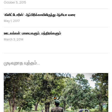
October 5, 2015
‘கிளிட்டோரிஸ்’: ஆப்பிரிக்காவிலிருந்து ஆசியா வரை
May 1, 2017
ஊடகங்கள்: மாயைகளும், மந்திரங்களும்
March 3, 2014
முடிவுறாத யுத்தம்…