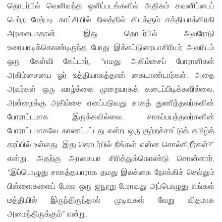
தொடர்பில் வெளிவந்த ஒளிப்படங்களில் அதிகம் கவனிப்பைப்
பெற்ற மேற்படி காட்சியில் நிலத்தில் கிடக்கும் சத்தியாக்கிரகி
அரசையாதான். இது தொடர்பில் அவரோடு
உரையாடிக்கொண்டிருந்த போது இக்கட்டுரையாசிரியர் அவரிடம்
ஒரு கேள்வி கேட்டார், “எமது அகிம்சைப் போராளிகள்
அகிம்சையை ஓர் உத்தியாகத்தான் கையாண்டார்கள். அதை
அவர்கள் ஒரு வாழ்க்கை முறையாகக் கடைப்பிடிக்கவில்லை.
அன்றைக்கு அகிம்சை எனப்படுவது சாகத் துணிந்தவர்களின்
போராட்டமாக இருக்கவில்லை. சாகப்பயந்தவர்களின்
போராட்டமாகவே காணப்பட்டது என்ற ஒரு குற்றச்சாட்டுத் தமிழ்த்
தரப்பில் உள்ளது. இது தொடர்பில் நீங்கள் என்ன சொல்கிறீர்கள்?”
என்று. அதற்கு அரசையா சிரித்துக்கொண்டு சொன்னார்,
“இப்பொழுது சாகத்தயாராக தமது இலக்கை நோக்கிச் செல்லும்
பிள்ளைகளைப் போல ஒரு ஐநூறு பேராவது அப்பொழுது எங்கள்
மத்தியில் இருந்திருந்தால் முடிவுகள் வேறு விதமாக
அமைந்திருக்கும்” என்று.