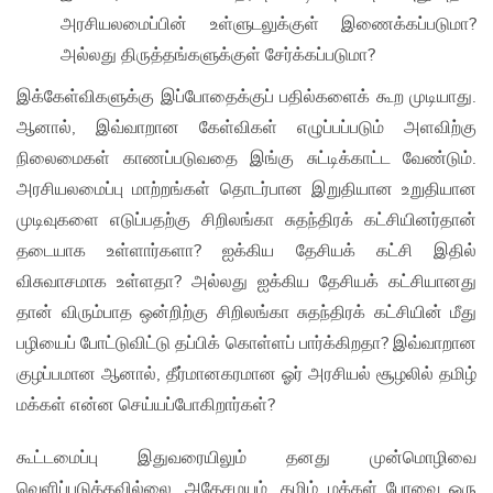
அரசியலமைப்பின் உள்ளுடலுக்குள் இணைக்கப்படுமா?
அல்லது திருத்தங்களுக்குள் சேர்க்கப்படுமா?
இக்கேள்விகளுக்கு இப்போதைக்குப் பதில்களைக் கூற முடியாது.
ஆனால், இவ்வாறான கேள்விகள் எழுப்பப்படும் அளவிற்கு
நிலைமைகள் காணப்படுவதை இங்கு சுட்டிக்காட்ட வேண்டும்.
அரசியலமைப்பு மாற்றங்கள் தொடர்பான இறுதியான உறுதியான
முடிவுகளை எடுப்பதற்கு சிறிலங்கா சுதந்திரக் கட்சியினர்தான்
தடையாக உள்ளார்களா? ஐக்கிய தேசியக் கட்சி இதில்
விசுவாசமாக உள்ளதா? அல்லது ஐக்கிய தேசியக் கட்சியானது
தான் விரும்பாத ஒன்றிற்கு சிறிலங்கா சுதந்திரக் கட்சியின் மீது
பழியைப் போட்டுவிட்டு தப்பிக் கொள்ளப் பார்க்கிறதா? இவ்வாறான
குழப்பமான ஆனால், தீர்மானகரமான ஓர் அரசியல் சூழலில் தமிழ்
மக்கள் என்ன செய்யப்போகிறார்கள்?
கூட்டமைப்பு இதுவரையிலும் தனது முன்மொழிவை
வெளிப்படுத்தவில்லை. அதேசமயம், தமிழ் மக்கள் பேரவை ஒரு