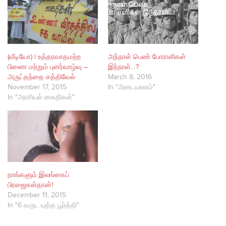
(வீடியோ) | உத்தரவாதமற்ற
அந்நாள் பெண் போராளிகள்
பிணை மற்றும் புனர்வாழ்வு –
இந்நாள்…?
அருட்தந்தை சத்திவேல்
March 8, 2016
November 17, 2015
In "அடையாளம்"
In "அரசியல் கைதிகள்"
நாங்களும் இலங்கைப்
பிரஜைகள்தான்!
December 11, 2015
In "6 வருட யுத்த பூர்த்தி"