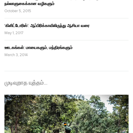
நல்லாளுகைக்கான வழிகளும்
October 5, 2015
‘கிளிட்டோரிஸ்’: ஆப்பிரிக்காவிலிருந்து ஆசியா வரை
May 1, 2017
ஊடகங்கள்: மாயைகளும், மந்திரங்களும்
March 3, 2014
முடிவுறாத யுத்தம்…