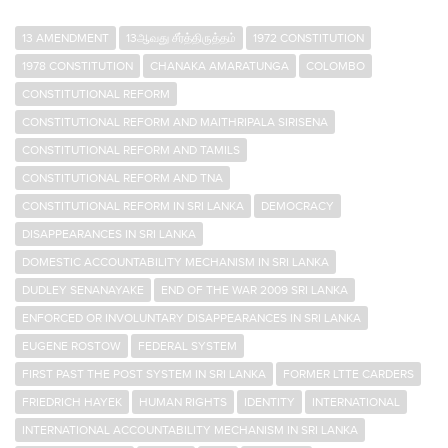
13 AMENDMENT
13ஆவது சீர்த்திருத்தம்
1972 CONSTITUTION
1978 CONSTITUTION
CHANAKA AMARATUNGA
COLOMBO
CONSTITUTIONAL REFORM
CONSTITUTIONAL REFORM AND MAITHRIPALA SIRISENA
CONSTITUTIONAL REFORM AND TAMILS
CONSTITUTIONAL REFORM AND TNA
CONSTITUTIONAL REFORM IN SRI LANKA
DEMOCRACY
DISAPPEARANCES IN SRI LANKA
DOMESTIC ACCOUNTABILITY MECHANISM IN SRI LANKA
DUDLEY SENANAYAKE
END OF THE WAR 2009 SRI LANKA
ENFORCED OR INVOLUNTARY DISAPPEARANCES IN SRI LANKA
EUGENE ROSTOW
FEDERAL SYSTEM
FIRST PAST THE POST SYSTEM IN SRI LANKA
FORMER LTTE CARDERS
FRIEDRICH HAYEK
HUMAN RIGHTS
IDENTITY
INTERNATIONAL
INTERNATIONAL ACCOUNTABILITY MECHANISM IN SRI LANKA