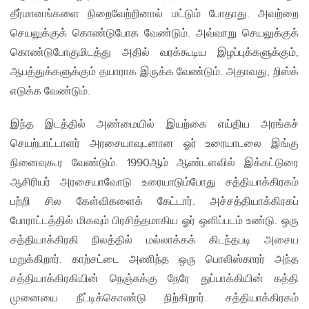
தீர்மானங்களை நிறைவேற்றினால் மட்டும் போதாது. அவற்றை
செயலுக்குக் கொண்டுபோக வேண்டும். அவ்வாறு செயலுக்குக்
கொண்டுபோகுமிடத்து அதில் வரக்கூடிய இழப்புக்களுக்கும்,
ஆபத்துக்களுக்கும் தயாராக இருக்க வேண்டும். அதாவது, றிஸ்க்
எடுக்க வேண்டும்.
இந்த இடத்தில் அண்மையில் இயற்கை எய்திய அரங்கச்
செயற்பாட்டாளர் அரசையாவுடனான ஓர் உரையாடலை இங்கு
நினைவுகூர வேண்டும். 1990ஆம் ஆண்டளவில் இக்கட்டுரை
ஆசிரியர் அரசையாவோடு உரையாடும்போது சத்தியாக்கிரகம்
பற்றி சில கேள்விகளைக் கேட்டார். அச்சத்தியாக்கிரகப்
போராட்டத்தில் மிகவும் பிரசித்தமாகிய ஓர் ஒளிப்படம் உண்டு. ஒரு
சத்தியாக்கிரகி நிலத்தில் மல்லாக்கக் கிடந்தபடி அசைய
மறுக்கிறார். காற்சட்டை அணிந்த ஒரு பொலிஸ்காரர் அந்த
சத்தியாக்கிரகியின் நெஞ்சுக்கு நேரே துப்பாக்கியின் கத்தி
முனையை நீட்டிக்கொண்டு நிற்கிறார். சத்தியாக்கிரகம்