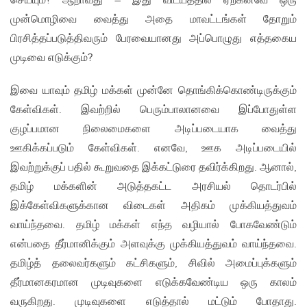
செய்யும்? ஆறாவது – இது விடயத்தில் ஏற்கனவே ஒரு
முன்மொழிவை வைத்து அதை மாவட்டங்கள் தோறும்
பிரசித்தப்படுத்திவரும் பேரவையானது அப்பொழுது எத்தகைய
முடிவை எடுக்கும்?
இவை யாவும் தமிழ் மக்கள் முன்னே தொங்கிக்கொண்டிருக்கும்
கேள்விகள். இவற்றில் பெரும்பாலானவை இப்போதுள்ள
குழப்பமான நிலைமைகளை அடிப்படையாக வைத்து
ஊகிக்கப்படும் கேள்விகள். எனவே, ஊக அடிப்படையில்
இவற்றுக்குப் பதில் கூறுவதை இக்கட்டுரை தவிர்க்கிறது. ஆனால்,
தமிழ் மக்களின் அடுத்தகட்ட அரசியல் தொடர்பில்
இக்கேள்விகளுக்கான விடைகள் அதிகம் முக்கியத்துவம்
வாய்ந்தவை. தமிழ் மக்கள் எந்த வழியால் போகவேண்டும்
என்பதை தீர்மானிக்கும் அளவுக்கு முக்கியத்துவம் வாய்ந்தவை.
தமிழ்த் தலைவர்களும் கட்சிகளும், சிவில் அமைப்புக்களும்
தீர்மானகரமான முடிவுகளை எடுக்கவேண்டிய ஒரு காலம்
வருகிறது. முடிவுகளை எடுத்தால் மட்டும் போதாது.