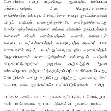
மேலாதிக்கம் என்று வரும்போது ராஜபக்‌ஷவே மதிப்புடன்
பார்க்கப்படுகிறார். அவர் பொதுச்சொத்தைத்
தனிச்சொத்தாக்கியது, அதிகாரத்தை தனது குடும்பத்தவர்கள்
மற்றும் உறவினர் கைகளுக்குள்ளேயே வைத்துக்கொண்டது
போன்ற குற்றச்சாட்டுக்களை சிங்கள மக்களில் குறிப்பிடத்தக்க
அளவினர் ஏற்றுக் கொள்கிறார்கள். ஆனால், அதேசமயம்
அவருடைய ஆட்சிக்காலத்தில் அவரோடிருந்து அவரைப் போல
மோசடிகளில் ஈடுபட்ட பலரும் இப்பொழுது புதிய அரசாங்கத்தில்
பிரதானிகளாகக் காணப்படுகிறார்கள் என்பதையும் அவர்கள்
சுட்டிக்காட்டுகிறார்கள். ராஜபக்‌ஷ குடும்பத்தின் மீதான
எல்லாவிதமான குற்றச்சாட்டுகளுக்கும் அப்பால் சிங்கள பௌத்த
மேலாதிக்கம் என்று வரும்போது அதற்குத் தலைமைதாங்கக்
கூடியவர்களாக ராஜபக்‌ஷக்களே பார்க்கப்படுகிறார்கள்…..” என்று.
கடந்த ஓராண்டு காலமாக ராஜபக்‌ஷ குடும்பத்தைப் போர்க்குற்றம்
தவிர மற்றெல்லாக் குற்றச்சாட்டுக்களின் மூலமாக ரணில் –
மைத்திரி அரசாங்கம் சுற்றிவளைத்து வருகிறது. ராஜபக்‌ஷக்கள்