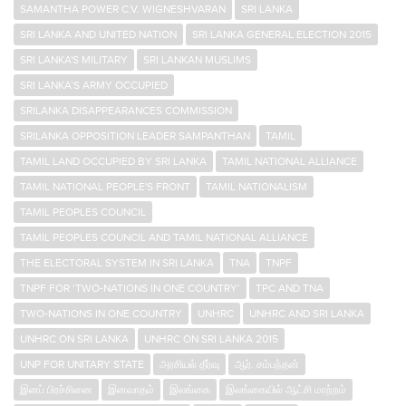
SAMANTHA POWER C.V. WIGNESHVARAN
SRI LANKA
SRI LANKA AND UNITED NATION
SRI LANKA GENERAL ELECTION 2015
SRI LANKA'S MILITARY
SRI LANKAN MUSLIMS
SRI LANKA’S ARMY OCCUPIED
SRILANKA DISAPPEARANCES COMMISSION
SRILANKA OPPOSITION LEADER SAMPANTHAN
TAMIL
TAMIL LAND OCCUPIED BY SRI LANKA
TAMIL NATIONAL ALLIANCE
TAMIL NATIONAL PEOPLE'S FRONT
TAMIL NATIONALISM
TAMIL PEOPLES COUNCIL
TAMIL PEOPLES COUNCIL AND TAMIL NATIONAL ALLIANCE
THE ELECTORAL SYSTEM IN SRI LANKA
TNA
TNPF
TNPF FOR ‘TWO-NATIONS IN ONE COUNTRY’
TPC AND TNA
TWO-NATIONS IN ONE COUNTRY
UNHRC
UNHRC AND SRI LANKA
UNHRC ON SRI LANKA
UNHRC ON SRI LANKA 2015
UNP FOR UNITARY STATE
அரசியல் தீர்வு
ஆர். சம்பந்தன்
இனப் பிரச்சினை
இனவாதம்
இலங்கை
இலங்கையில் ஆட்சி மாற்றம்