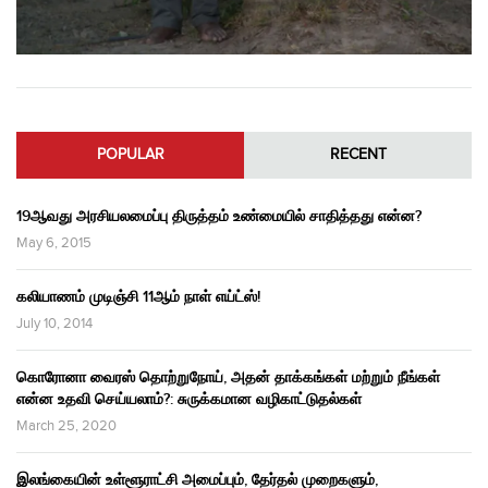
POPULAR
RECENT
19ஆவது அரசியலமைப்பு திருத்தம் உண்மையில் சாதித்தது என்ன?
May 6, 2015
கலியாணம் முடிஞ்சி 11ஆம் நாள் எய்ட்ஸ்!
July 10, 2014
கொரோனா வைரஸ் தொற்றுநோய், அதன் தாக்கங்கள் மற்றும் நீங்கள்
என்ன உதவி செய்யலாம்?: சுருக்கமான வழிகாட்டுதல்கள்
March 25, 2020
இலங்கையின் உள்ளூராட்சி அமைப்பும், தேர்தல் முறைகளும்,