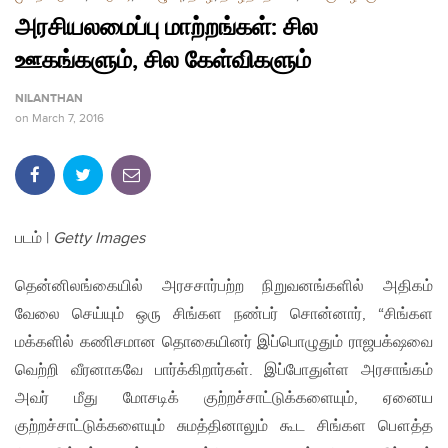
அரசியலமைப்பு மாற்றங்கள்: சில
ஊகங்களும், சில கேள்விகளும்
NILANTHAN
on
March 7, 2016
படம் |
Getty Images
தென்னிலங்கையில் அரசசார்பற்ற நிறுவனங்களில் அதிகம்
வேலை செய்யும் ஒரு சிங்கள நண்பர் சொன்னார், “சிங்கள
மக்களில் கணிசமான தொகையினர் இப்பொழுதும் ராஜபக்‌ஷவை
வெற்றி வீரனாகவே பார்க்கிறார்கள். இப்போதுள்ள அரசாங்கம்
அவர் மீது மோசடிக் குற்றச்சாட்டுக்களையும், ஏனைய
குற்றச்சாட்டுக்களையும் சுமத்தினாலும் கூட சிங்கள பௌத்த