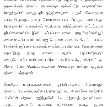
ஓரளவுக்குத் தற்காப்பு நிலைக்குத் தள்ளப்பட்டு வருகிறார்கள்.
ரோஹிதவின் கைது ஓர் ஒத்திகைதான். அதன் விளைவுகள்
எப்படி இருக்கும் என்று அரசாங்கம் நாடி பிடித்துப் பார்க்கிறது.
ரோஹிதவின் கைதுக்குப் பெரியளவு எதிர்ப்புக்கள் காட்டப்படாத
ஓர் பின்னணியில் இனிப் படிப்படியாக ஏனைய ராஜபக்‌ஷக்களிலும்
கைவைக்கப்படலாம். ரவிராஜ் கொலை வழக்கில் கோட்டாபயவை
நோக்கிக் குற்றச்சாட்டுக்கள் வைக்கப்படுகின்றன. ரோஹிதவைத்
தொடர்ந்து தமது ஏனைய குடும்ப உறுப்பினர்களும்
கைதுசெய்யப்படலாம் என்ற அச்சம் மஹிந்தவுக்கு வந்துவிட்டது.
அதை அவர் வெளிப்படையாகச் சொல்வது என்பது ஒருவித
தற்காப்பு உத்திதான்.
இவ்விதம் ராஜபக்‌ஷக்களைக் குறிப்பிடத்தக்க அளவுக்குத்
தற்காப்பு நிலைக்கு தள்ளியிருந்தாலும் கூட சிறிலங்கா சுதந்திரக்
கட்சியின் மீதான மஹிந்தவின் பிடி முற்றாகத் தளரவில்லை.
கடந்த ஓராண்டு காலமாக கட்சியைத் தனது பூரண