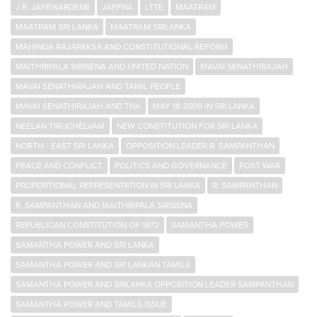
J.R. JAYEWARDENE
JAFFNA
LTTE
MAATRAM
MAATRAM SRI LANKA
MAATRAM SRILANKA
MAHINDA RAJAPAKSA AND CONSTITUTIONAL REFORM
MAITHRIPALA SIRISENA AND UNITED NATION
MAVAI SENATHIRAJAH
MAVAI SENATHIRAJAH AND TAMIL PEOPLE
MAVAI SENATHIRAJAH AND TNA
MAY 18 2009 IN SRI LANKA
NEELAN TIRUCHELVAM
NEW CONSTITUTION FOR SRI LANKA
NORTH - EAST SRI LANKA
OPPOSITION LEADER R. SAMPANTHAN
PEACE AND CONFLICT
POLITICS AND GOVERNANCE
POST WAR
PROPORTIONAL REPRESENTATION IN SRI LANKA
R. SAMPANTHAN
R. SAMPANTHAN AND MAITHRIPALA SIRISENA
REPUBLICAN CONSTITUTION OF 1972
SAMANTHA POWER
SAMANTHA POWER AND SRI LANKA
SAMANTHA POWER AND SRI LANKAN TAMILS
SAMANTHA POWER AND SRILANKA OPPOSITION LEADER SAMPANTHAN
SAMANTHA POWER AND TAMILS ISSUE