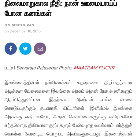
நிலைமாறுகால நீதி: நான் ஊமையாய்ப்
போன கனங்கள்
B.S. SENTHURAN
on
December 10, 2015
படம் |
Selvaraja Rajasegar Photo,
MAATRAM FLICKR
இலங்கைத்தீவின் நல்லிணக்கக் கதவுகளை திறப்பதற்கான
அடித்தள வேலைகளை இலங்கை அரசும் அதன் நேச அணிகளும்
ஆரம்பித்துவிட்டன. இதற்காக அவர்கள் என்ன விலை
கொடுப்பதற்கும் தயாராகி விட்டார்கள். இனிமேல் இலங்கை
அரசுக்கு எதிராகவோ, அதன் கொள்கைகளுக்கு எதிராகவோ
எந்தவொரு தீவிரமான தரப்புகளும் மேலெழாத வண்ணம் பார்த்துக்
கொள்ள வேண்டிய பொறுப்பு அவர்களுடையது. இதனால்தான்