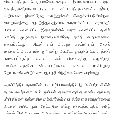
சிறைப்படுத்த பொதுபலசேனாக்களும் இராவணபலயாக்களும்
காத்திருக்கிறார்கள். புத்த மத வழிபாட்டுத்தலங்களில் இன்று
அதிகமாக இனவிரோத கருத்துக்கள் விதைக்கப்படுகின்றன.
சமாதானத்தை ஏற்படுத்துவதற்காக உருவாக்கப்பட்ட சர்வமதப்
பேரவை வெளியிட்ட இதழொன்றில் தேரர் வெளியிட்ட ஆசிச்
செய்தி முழுவதும் இராணுவத்திற்கு நன்றி கூறுவதாகவே
காணப்பட்டது. “அவன் ஏன் அப்படிச் செய்கிறான். அவன்
எண்ணம் அப்படி உள்ளது” என்று ஆட்டோ ஒன்றின் பின்புறத்தில்
எழுதப்பட்டிருந்த வசனம் என் நினைவுக்கு வருகிறது.
நல்லிணக்கத்தின் செயற்பாடுகளை நாங்கள் எங்கிருந்து
தொடங்கவேண்டும் என்பது பற்றி சிந்திக்க வேண்டியுள்ளது.
ஆகப்பிந்திய தகவலின் படி யாழ்ப்பாணத்தில் இடம் பெற்ற சிவில்
சமூக கலந்துரையாடல் ஒன்றில் தமிழர்களுக்கு சமஸ்டி தருவது
பற்றி நீங்கள் என்ன நினைக்கிறீர்கள் என சிங்கள சகோதரர்களை
நோக்கி தாயொருவர் கேட்ட கேள்விக்கு கிடைத்த பதில், தமிழ்
மக்கள் இனிமேலாவது அறிவுபூர்வமாக சிந்திக்க வேண்டும் என்ற