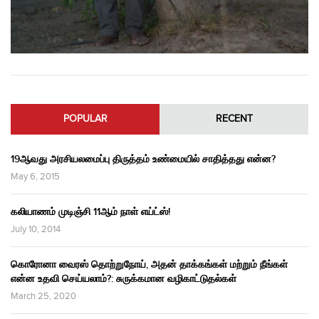
POPULAR
RECENT
19ஆவது அரசியலமைப்பு திருத்தம் உண்மையில் சாதித்தது என்ன?
May 6, 2015
கலியாணம் முடிஞ்சி 11ஆம் நாள் எய்ட்ஸ்!
July 10, 2014
கொரோனா வைரஸ் தொற்றுநோய், அதன் தாக்கங்கள் மற்றும் நீங்கள்
என்ன உதவி செய்யலாம்?: சுருக்கமான வழிகாட்டுதல்கள்
March 25, 2020