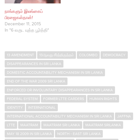
நாங்களும் இலங்கைப்
பிரஜைகள்தான்!
December 11, 2015
In "6 வருட யுத்த பூர்த்தி"
13 AMENDMENT
13ஆவது சீர்த்திருத்தம்
COLOMBO
DEMOCRACY
DISAPPEARANCES IN SRI LANKA
DOMESTIC ACCOUNTABILITY MECHANISM IN SRI LANKA
END OF THE WAR 2009 SRI LANKA
ENFORCED OR INVOLUNTARY DISAPPEARANCES IN SRI LANKA
FEDERAL SYSTEM
FORMER LTTE CARDERS
HUMAN RIGHTS
IDENTITY
INTERNATIONAL
INTERNATIONAL ACCOUNTABILITY MECHANISM IN SRI LANKA
JAFFNA
LTTE
MAATRAM
MAATRAM SRI LANKA
MAATRAM SRILANKA
MAY 18 2009 IN SRI LANKA
NORTH - EAST SRI LANKA