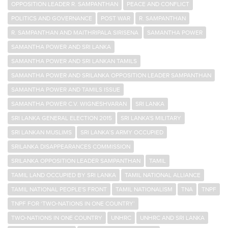
OPPOSITION LEADER R. SAMPANTHAN
PEACE AND CONFLICT
POLITICS AND GOVERNANCE
POST WAR
R. SAMPANTHAN
R. SAMPANTHAN AND MAITHRIPALA SIRISENA
SAMANTHA POWER
SAMANTHA POWER AND SRI LANKA
SAMANTHA POWER AND SRI LANKAN TAMILS
SAMANTHA POWER AND SRILANKA OPPOSITION LEADER SAMPANTHAN
SAMANTHA POWER AND TAMILS ISSUE
SAMANTHA POWER C.V. WIGNESHVARAN
SRI LANKA
SRI LANKA GENERAL ELECTION 2015
SRI LANKA'S MILITARY
SRI LANKAN MUSLIMS
SRI LANKA’S ARMY OCCUPIED
SRILANKA DISAPPEARANCES COMMISSION
SRILANKA OPPOSITION LEADER SAMPANTHAN
TAMIL
TAMIL LAND OCCUPIED BY SRI LANKA
TAMIL NATIONAL ALLIANCE
TAMIL NATIONAL PEOPLE'S FRONT
TAMIL NATIONALISM
TNA
TNPF
TNPF FOR ‘TWO-NATIONS IN ONE COUNTRY’
TWO-NATIONS IN ONE COUNTRY
UNHRC
UNHRC AND SRI LANKA