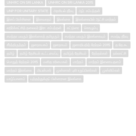
UNHRC ON SRI LANKA
UNHRC ON SRI LANKA 2015
UNP FOR UNITARY STATE
அரசியல் தீர்வு
ஆர். சம்பந்தன்
இனப் பிரச்சினை
இனவாதம்
இலங்கை
இலங்கையில் ஆட்சி மாற்றம்
எதிர்க்கட்சித் தலைவர் இரா. சம்பந்தன்
கட்டுரை
கொழும்பு
சமந்தா பவரும் இலங்கைத் தமிழரும்
சமந்தா பவரும் இலங்கையும்
சமஷ்டி தீர்வு
சீர்த்திருத்தம்
ஜனநாயகம்
ஜனநாயம்
ஜனாதிபதித் தேர்தல் 2015
த.தே.கூ.
தமிழ்
தமிழ் தேசியக் கூட்டமைப்பு
தமிழ்த் தேசியம்
தேர்தல்கள்
நல்லாட்சி
பொதுத் தேர்தல் 2015
மனித உரிமைகள்
மாற்றம்
மாற்றம் இணையதளம்
மாற்றம் இலங்கை
மியன்மார்
முன்னாள் புலி உறுப்பினர்கள்
முஸ்லிம்கள்
யாழ்ப்பாணம்
யுத்தத்துக்குப் பின்னரான இலங்கை