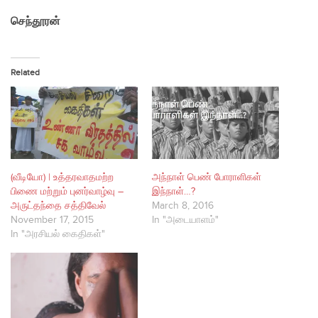
செந்தூரன்
Related
(வீடியோ) | உத்தரவாதமற்ற
அந்நாள் பெண் போராளிகள்
பிணை மற்றும் புனர்வாழ்வு –
இந்நாள்…?
அருட்தந்தை சத்திவேல்
March 8, 2016
November 17, 2015
In "அடையாளம்"
In "அரசியல் கைதிகள்"