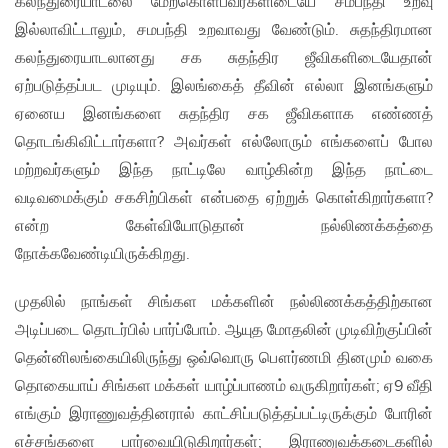
கலந்துரையாடலை மேற்கொள்பவர்களிடையே சம்பந்தி உறவு
இல்லாவிட்டாலும், சமபந்தி உறவாவது வேண்டும். சுதந்திரமான
கலந்துரையாடலானது சக சுதந்திர ஜீவிகளிடையேதான்
ஏற்படுத்தப்பட முடியும். இலங்கைத் தீவின் எல்லா இனங்களும்
ஏனைய இனங்களை சுதந்திர சக ஜீவிகளாக எண்ணத்
தொடங்கிவிட்டார்களா? அவர்கள் எல்லோரும் எங்களைப் போல
மற்றவர்களும் இந்த நாட்டிலே வாழ்கின்ற இந்த நாட்டை
வடிவமைக்கும் சகசிற்பிகள் என்பதை ஏற்றுக் கொள்கிறார்களா?
என்ற கேள்வியோடுதான் நல்லிணக்கத்தை
நோக்கவேண்டியிருக்கிறது.
முதலில் நாங்கள் சிங்கள மக்களின் நல்லிணக்கத்திற்கான
அடிப்படை தொடர்பில் பார்ப்போம். ஆயுத மோதலின் முடிவிற்குப்பின்
தென்னிலங்கையிலிருந்து ஒவ்வொரு பௌர்ணமி தினமும் வகை
தொகையாய் சிங்கள மக்கள் யாழ்ப்பாணம் வருகிறார்கள்; ஏ9 வீதி
எங்கும் இராணுவத்தினரால் காட்சிப்படுத்தப்பட்டிருக்கும் போரின்
எச்சங்களை பார்வையிடுகிறார்கள்; இராணுவக்கடைகளில்