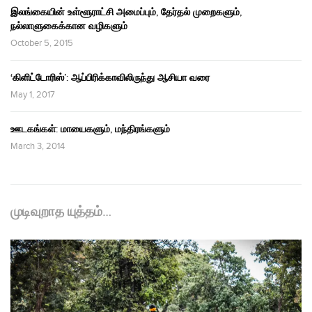
இலங்கையின் உள்ளூராட்சி அமைப்பும், தேர்தல் முறைகளும்,
நல்லாளுகைக்கான வழிகளும்
October 5, 2015
‘கிளிட்டோரிஸ்’: ஆப்பிரிக்காவிலிருந்து ஆசியா வரை
May 1, 2017
ஊடகங்கள்: மாயைகளும், மந்திரங்களும்
March 3, 2014
முடிவுறாத யுத்தம்…