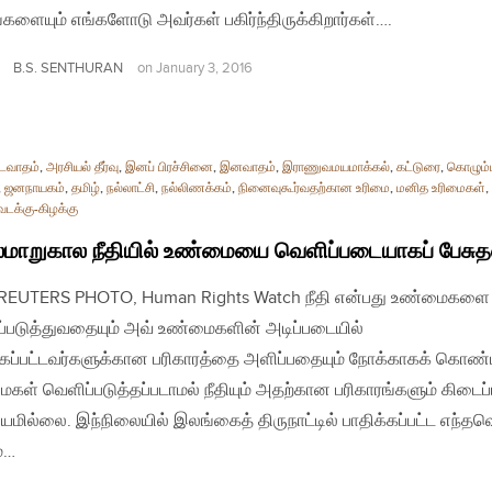
்களையும் எங்களோடு அவர்கள் பகிர்ந்திருக்கிறார்கள்….
B.S. SENTHURAN
on
January 3, 2016
டைவாதம்
,
அரசியல் தீர்வு
,
இனப் பிரச்சினை
,
இனவாதம்
,
இராணுவமயமாக்கல்
,
கட்டுரை
,
கொழும்ப
,
ஜனநாயகம்
,
தமிழ்
,
நல்லாட்சி
,
நல்லிணக்கம்
,
நினைவுகூர்வதற்கான உரிமை
,
மனித உரிமைகள்
,
வடக்கு-கிழக்கு
மாறுகால நீதியில் உண்மையை வெளிப்படையாகப் பேசுத
| REUTERS PHOTO, Human Rights Watch நீதி என்பது உண்மைகளை
்படுத்துவதையும் அவ் உண்மைகளின் அடிப்படையில்
்கப்பட்டவர்களுக்கான பரிகாரத்தை அளிப்பதையும் நோக்காகக் கொண்
கள் வெளிப்படுத்தப்படாமல் நீதியும் அதற்கான பரிகாரங்களும் கிடைப்
ியமில்லை. இந்நிலையில் இலங்கைத் திருநாட்டில் பாதிக்கப்பட்ட எந்த
ம்…