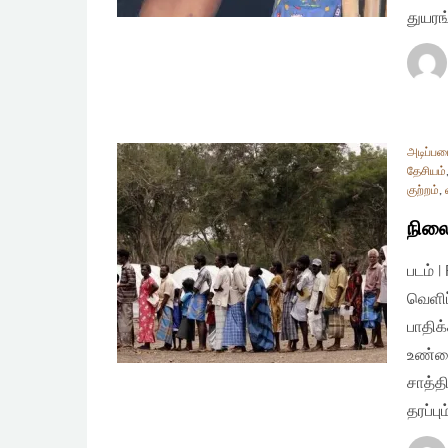
துயரங
அடிப்ப
தேசியம்
குற்றம்
,
நிலை
படம் 
வெளிப
பாதிக
உண்மை
சாத்த
தரப்பு