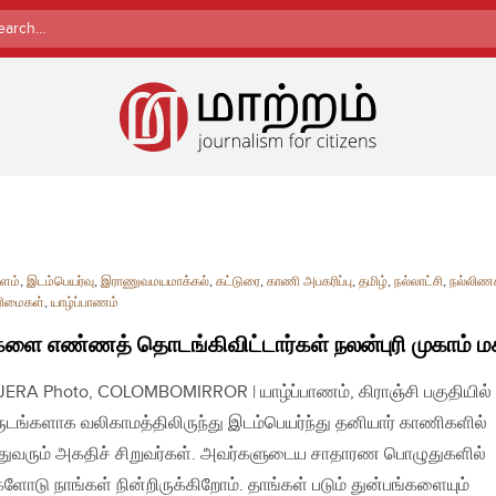
rch
ளம்
,
இடம்பெயர்வு
,
இராணுவமயமாக்கல்
,
கட்டுரை
,
காணி அபகரிப்பு
,
தமிழ்
,
நல்லாட்சி
,
நல்லிணக
ரிமைகள்
,
யாழ்ப்பாணம்
களை எண்ணத் தொடங்கிவிட்டார்கள் நலன்புரி முகாம் ம
| JERA Photo, COLOMBOMIRROR | யாழ்ப்பாணம், கிராஞ்சி பகுதியில்
ுடங்களாக வலிகாமத்திலிருந்து இடம்பெயர்ந்து தனியார் காணிகளில்
்துவரும் அகதிச் சிறுவர்கள். அவர்களுடைய சாதாரண பொழுதுகளில்
ளோடு நாங்கள் நின்றிருக்கிறோம். தாங்கள் படும் துன்பங்களையும்