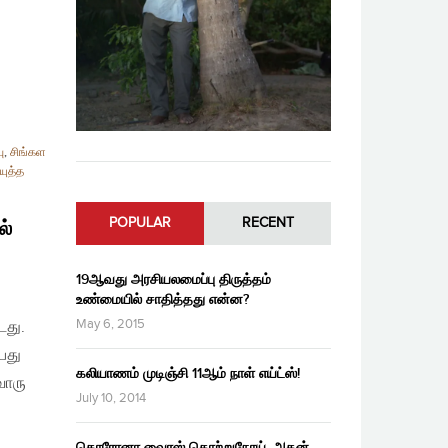
ு
,
சிங்கள
யுத்த
POPULAR
RECENT
ல்
19ஆவது அரசியலமைப்பு திருத்தம்
உண்மையில் சாதித்தது என்ன?
May 6, 2015
டது.
பது
கலியாணம் முடிஞ்சி 11ஆம் நாள் எய்ட்ஸ்!
வொரு
July 10, 2014
கொரோனா வைரஸ் தொற்றுநோய், அதன்