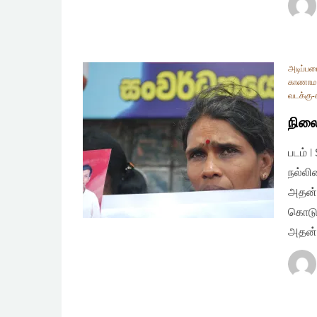
அடிப்ப
காணாமல
வடக்கு-
நிலை
படம் 
நல்ல
அதன் 
கொடுப
அதன்