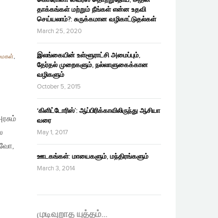
தாக்கங்கள் மற்றும் நீங்கள் என்ன உதவி
செய்யலாம்?: சுருக்கமான வழிகாட்டுதல்கள்
March 25, 2020
இலங்கையின் உள்ளூராட்சி அமைப்பும்,
மைகள்
,
தேர்தல் முறைகளும், நல்லாளுகைக்கான
வழிகளும்
October 5, 2015
‘கிளிட்டோரிஸ்’: ஆப்பிரிக்காவிலிருந்து ஆசியா
சும்
வரை
ை
May 1, 2017
கவோ,
ஊடகங்கள்: மாயைகளும், மந்திரங்களும்
March 3, 2014
முடிவுறாத யுத்தம்…