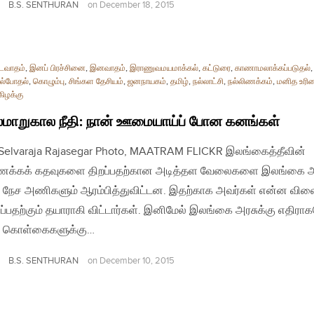
B.S. SENTHURAN
on
December 18, 2015
டைவாதம்
,
இனப் பிரச்சினை
,
இனவாதம்
,
இராணுவமயமாக்கல்
,
கட்டுரை
,
காணாமலாக்கப்படுதல்
,
்போதல்
,
கொழும்பு
,
சிங்கள தேசியம்
,
ஜனநாயகம்
,
தமிழ்
,
நல்லாட்சி
,
நல்லிணக்கம்
,
மனித உரி
கிழக்கு
மாறுகால நீதி: நான் ஊமையாய்ப் போன கனங்கள்
| Selvaraja Rajasegar Photo, MAATRAM FLICKR இலங்கைத்தீவின்
ிணக்கக் கதவுகளை திறப்பதற்கான அடித்தள வேலைகளை இலங்கை அர
நேச அணிகளும் ஆரம்பித்துவிட்டன. இதற்காக அவர்கள் என்ன வில
்பதற்கும் தயாராகி விட்டார்கள். இனிமேல் இலங்கை அரசுக்கு எதிரா
 கொள்கைகளுக்கு…
B.S. SENTHURAN
on
December 10, 2015