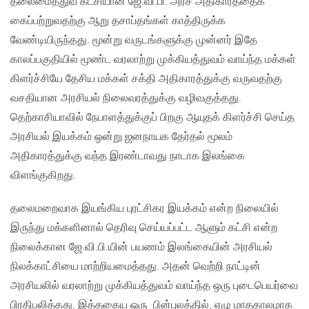
தலைமைத்துவ கட்சியான ஜே.வி.பி. அரச அதிகாரத்தைக்
கைப்பற்றுவதற்கு ஆறு தசாப்தங்கள் காத்திருக்க
வேண்டியிருந்தது. மூன்று வருடங்களுக்கு முன்னர் இதே
காலப்பகுதியில் மூண்ட வரலாற்று முக்கியத்துவம் வாய்ந்த மக்கள்
கிளர்ச்சியே தேசிய மக்கள் சக்தி அதிகாரத்துக்கு வருவதற்கு
வசதியான அரசியல் நிலைவரத்துக்கு வழிவகுத்தது.
தெற்காசியாவில் நேபாளத்துக்குப் பிறகு ஆயுதக் கிளர்ச்சி செய்த
அரசியல் இயக்கம் ஒன்று ஜனநாயக தேர்தல் மூலம்
அதிகாரத்துக்கு வந்த இரண்டாவது நாடாக இலங்கை
விளங்குகிறது.
தலைமறைவாக இயங்கிய புரட்சிகர இயக்கம் என்ற நிலையில்
இருந்து மக்களினால் தெரிவு செய்யப்பட்ட ஆளும் கட்சி என்ற
நிலைக்கான ஜே.வி.பி.யின் பயணம் இலங்கையின் அரசியல்
நிலக்காட்சியை மாற்றியமைத்தது. அதன் வெற்றி நாட்டின்
அரசியலில் வரலாற்று முக்கியத்துவம் வாய்ந்த ஒரு புடைபெயர்வை
பிரதிபலித்தது. இத்தகைய ஒரு பின்புலத்தில், ஏழு மாதகாலமாக