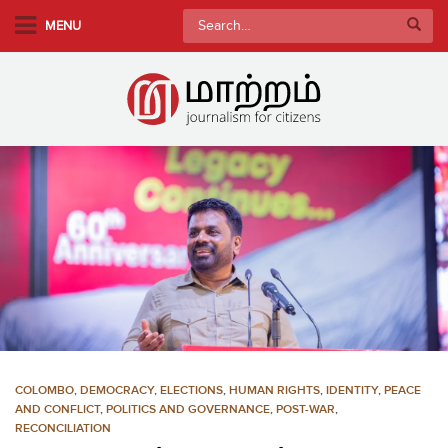
S
Search
MENU
k
for:
i
p
t
o
m
a
i
n
c
o
n
t
e
n
COLOMBO
,
DEMOCRACY
,
ELECTIONS
,
HUMAN RIGHTS
,
IDENTITY
,
PEACE
t
AND CONFLICT
,
POLITICS AND GOVERNANCE
,
POST-WAR
,
RECONCILIATION