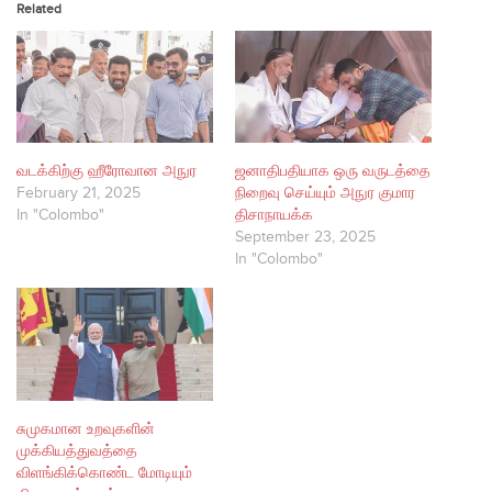
Related
வடக்கிற்கு ஹீரோவான அநுர
ஜனாதிபதியாக ஒரு வருடத்தை
February 21, 2025
நிறைவு செய்யும் அநுர குமார
In "Colombo"
திசாநாயக்க
September 23, 2025
In "Colombo"
சுமுகமான உறவுகளின்
முக்கியத்துவத்தை
விளங்கிக்கொண்ட மோடியும்