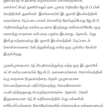
ஜனாதிபதி கூறியதை சுருக்கமாகச் சொல்வதானால்,
மனச்சாட்சியும் துணிச்சலும் நடைமுறை அறிவுமே ஜே.வி.பி.யின்
வெற்றியின் தூண்கள். இலங்கையில் இடதுசாரி இயக்கத்தின்
வரலாற்றை அடிப்படையாகக் கொண்டு நோக்கும்போது ஜே.வி.பி.
அதிகாரத்துக்கு வரக்கூடியதாக இருந்தது உண்மையிலேயே ஒரு
வரலாற்று சாதனை என்பதை மறுக்க இயலாது. ஆனால், அது
இன்று எந்தளவுக்கு இடதுசாரி இயக்கத்தின் அடிப்படைக்
கொள்கைகளை பின்பற்றுகின்றது என்ற ஒரு முக்கிய கேள்வி
இருக்கிறது.
முதன்முறையாக ஆட்சியதிகாரத்துக்கு வந்த ஒரு இடதுசாரிக்
கட்சி என்ற வகையில் ஜே.வி.பி. தலைமையிலான அரசாங்கத்தின்
ஏழு மாதகால நிருவாகத்தை அதன் முழுமையான
செயலாற்றலையும் மதிப்பிடுவதற்கு அளவுகோலாகப்
பயன்படுத்ததுவது பொருத்தமானதல்ல. ஆனால், அதன்
இதுவரையான ஆட்சி எதிர்காலத்தில் அது மக்களின்
எதிர்பார்ப்புக்களை நிறைவேற்றுவதில் எந்தளவுக்கு வல்லமையைக்