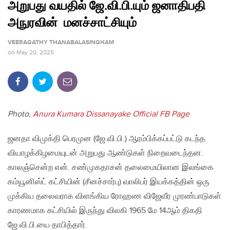
அறுபது வயதில் ஜே.வி.பி.யும் ஜனாதிபதி
அநுரவின் மனச்சாட்சியும்
VEERAGATHY THANABALASINGHAM
on
May 20, 2025
Photo,
Anura Kumara Dissanayake Official FB Page
ஜனதா விமுக்தி பெரமுன (ஜே.வி.பி.) ஆரம்பிக்கப்பட்டு கடந்த
வியாழக்கிழமையுடன் அறுபது ஆண்டுகள் நிறைவடைந்தன.
காலஞ்சென்ற என். சண்முகதாசன் தலைமையிலான இலங்கை
கம்யூனிஸ்ட் கட்சியின் (சீனச்சார்பு) வாலிபர் இயக்கத்தின் ஒரு
முக்கிய தலைவராக விளங்கிய ரோஹண விஜேவீர முரண்பாடுகள்
காரணமாக கட்சியில் இருந்து விலகி 1965 மே 14ஆம் திகதி
ஜே.வி.பி.யை தாபித்தார்.