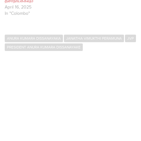
திசாநாயக்கவும்
April 16, 2025
In "Colombo"
ANURA KUMARA DISSANAYAKA
JANATHA VIMUKTHI PERAMUNA
JVP
PRESIDENT ANURA KUMARA DISSANAYAKE