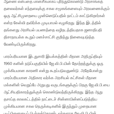
ஆணை என்பதை மானசீகமாகப் புரிந்துகொண்டு அரசாங்கத்
தலைவர்கள் எந்தளவுக்கு சகல சமூகங்களையும் அரவணைக்கும்
ஒரு ஆட்சிமுறையை முன்னெடுப்பதில் நாட்டம் காட்டுகிறார்கள்
என்ற கேள்வி தவிர்க்க முடியாமல் எழுகிறது. இந்த இடத்தில்
தங்களது அரசியல் பயணத்தை வழிநடத்தியதாக ஜனாதிபதி
திசாநாயக்க கூறும் மனச்சாட்சி குறித்து நினைவுபடுத்த
வேண்டியிருக்கிறது.
பாரம்பரியமான இடதுசாரி இயக்கத்தின் மீதான அதிருப்தியும்
1960 களின் நடுப்பகுதியில் ஜே.வி.பி.யின் தோற்றத்துக்கு ஒரு
முக்கியமான காரணி என்று கூறப்படுவதுண்டு. அதேபோன்று
பாரம்பரியமான அதிகார வர்க்க அரசியல் கட்சிகள் மீதான
மக்களின் வெறுப்பே அறுபது வருடங்களுக்குப் பிறகு ஜே.வி.பி.யை
ஆட்சியதிகாரத்துக்குக் கொண்டுவந்திருக்கிறது. இந்த ஆறு
தசாப்த காலகட்டத்தில் நாட்டைச் சின்னாபின்னப்படுத்திய
முக்கியமான சகல நெருக்கடிகளில் இருந்தும் முறையான
படிப்பினையைப் பெற்றுக்கொண்டவர்களாக ஜே.வி.பி.யின்