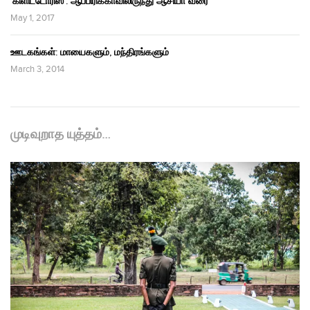
‘கிளிட்டோரிஸ்’: ஆப்பிரிக்காவிலிருந்து ஆசியா வரை
May 1, 2017
ஊடகங்கள்: மாயைகளும், மந்திரங்களும்
March 3, 2014
முடிவுறாத யுத்தம்…