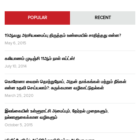
POPULAR
RECENT
19ஆவது அரசியலமைப்பு திருத்தம் உண்மையில் சாதித்தது என்ன?
May 6, 2015
கலியாணம் முடிஞ்சி 11ஆம் நாள் எய்ட்ஸ்!
July 10, 2014
கொரோனா வைரஸ் தொற்றுநோய், அதன் தாக்கங்கள் மற்றும் நீங்கள்
என்ன உதவி செய்யலாம்?: சுருக்கமான வழிகாட்டுதல்கள்
March 25, 2020
இலங்கையின் உள்ளூராட்சி அமைப்பும், தேர்தல் முறைகளும்,
நல்லாளுகைக்கான வழிகளும்
October 5, 2015