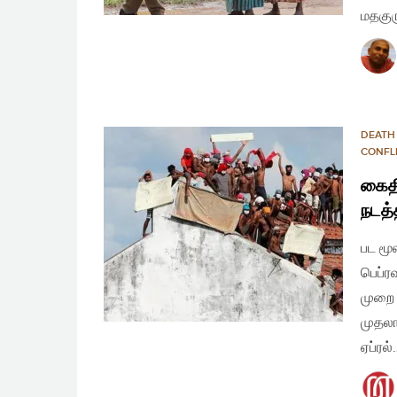
மதகுர
DEATH
CONFL
கைதி
நடத்
பட மூ
பெப்ர
முறை 
முதலா
ஏப்ரல்