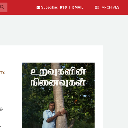
Subscribe:
RSS
|
EMAIL
ARCHIVES
ITY
,
ல்
,