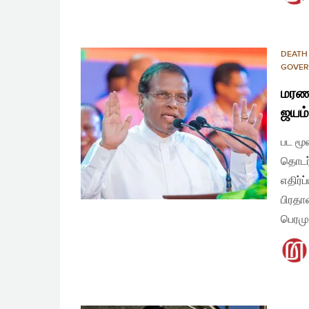
DEATH
GOVER
மரண
ஜயம்
பட மூ
தொடர்
எதிர்ப
பிரதா
பெரமு