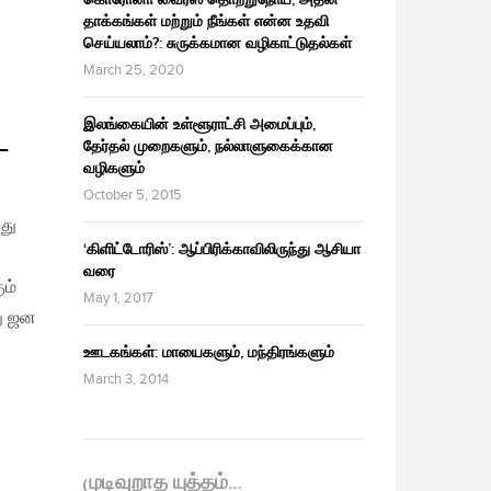
தாக்கங்கள் மற்றும் நீங்கள் என்ன உதவி
செய்யலாம்?: சுருக்கமான வழிகாட்டுதல்கள்
March 25, 2020
இலங்கையின் உள்ளூராட்சி அமைப்பும்,
–
தேர்தல் முறைகளும், நல்லாளுகைக்கான
வழிகளும்
October 5, 2015
து
‘கிளிட்டோரிஸ்’: ஆப்பிரிக்காவிலிருந்து ஆசியா
வரை
ும்
May 1, 2017
து ஜன
ஊடகங்கள்: மாயைகளும், மந்திரங்களும்
March 3, 2014
முடிவுறாத யுத்தம்…