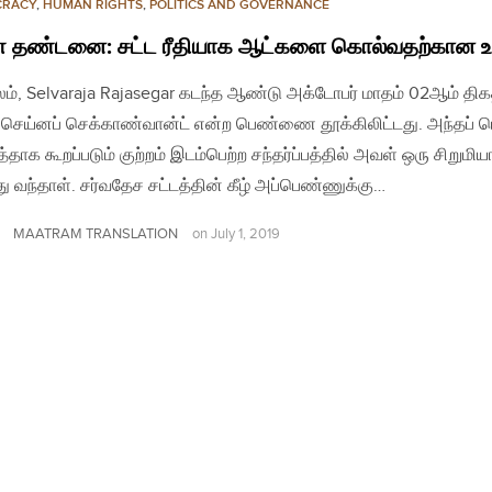
CRACY
,
HUMAN RIGHTS
,
POLITICS AND GOVERNANCE
 தண்டனை: சட்ட ரீதியாக ஆட்களை கொல்வதற்கான உர
லம், Selvaraja Rajasegar கடந்த ஆண்டு அக்டோபர் மாதம் 02ஆம் திக
 செய்னப் செக்காண்வான்ட் என்ற பெண்ணை தூக்கிலிட்டது. அந்தப் 
தாக கூறப்படும் குற்றம் இடம்பெற்ற சந்தர்ப்பத்தில் அவள் ஒரு சிறுமி
து வந்தாள். சர்வதேச சட்டத்தின் கீழ் அப்பெண்ணுக்கு…
MAATRAM TRANSLATION
on
July 1, 2019