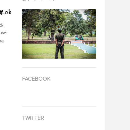
ிமம்
தி
பெண்
யாக
FACEBOOK
TWITTER