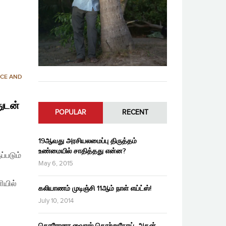
CE AND
ுடன்
POPULAR
RECENT
19ஆவது அரசியலமைப்பு திருத்தம்
உண்மையில் சாதித்தது என்ன?
்படும்
May 6, 2015
ியில்
கலியாணம் முடிஞ்சி 11ஆம் நாள் எய்ட்ஸ்!
July 10, 2014
கொரோனா வைரஸ் தொற்றுநோய், அதன்