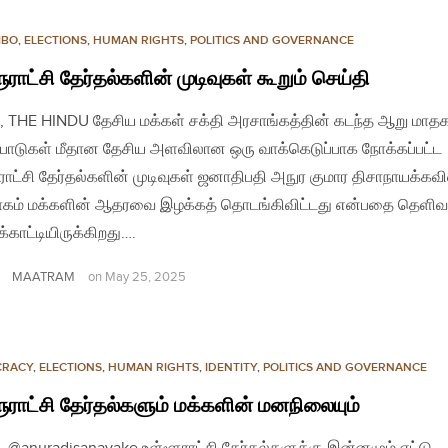
MBO
,
ELECTIONS
,
HUMAN RIGHTS
,
POLITICS AND GOVERNANCE
ூராட்சி தேர்தல்களின் முடிவுகள் கூறும் செய்தி
, THE HINDU தேசிய மக்கள் சக்தி அரசாங்கத்தின் கடந்த ஆறு மாத
பாடுகள் மீதான தேசிய அளவிலான ஒரு வாக்கெடுப்பாக நோக்கப்பட்ட
ராட்சி தேர்தல்களின் முடிவுகள் ஜனாதிபதி அநுர குமார திசாநாயக்கவி
ாகம் மக்களின் ஆதரவை இழக்கத் தொடங்கிவிட்டது என்பதை தெளி
்காட்டியிருக்கிறது….
MAATRAM
on
May 25, 2025
CRACY
,
ELECTIONS
,
HUMAN RIGHTS
,
IDENTITY
,
POLITICS AND GOVERNANCE
ூராட்சி தேர்தல்களும் மக்களின் மனநிலையும்