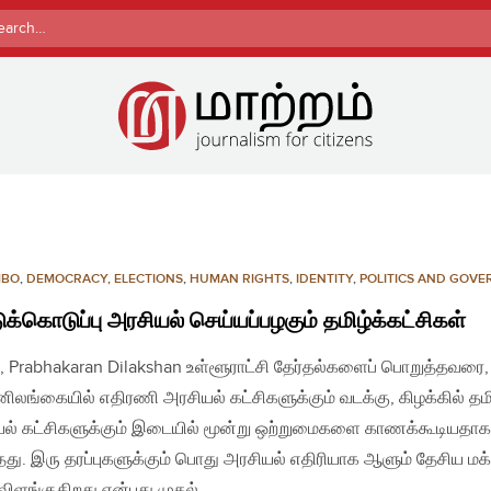
rch
MBO
,
DEMOCRACY
,
ELECTIONS
,
HUMAN RIGHTS
,
IDENTITY
,
POLITICS AND GOV
டுக்கொடுப்பு அரசியல் செய்யப்பழகும் தமிழ்க்கட்சிகள்
, Prabhakaran Dilakshan உள்ளூராட்சி தேர்தல்களைப் பொறுத்தவரை,
ிலங்கையில் எதிரணி அரசியல் கட்சிகளுக்கும் வடக்கு, கிழக்கில் தமி
ல் கட்சிகளுக்கும் இடையில் மூன்று ஒற்றுமைகளை காணக்கூடியதாக
தது. இரு தரப்புகளுக்கும் பொது அரசியல் எதிரியாக ஆளும் தேசிய மக
 விளங்குகிறது என்பது முதல்…