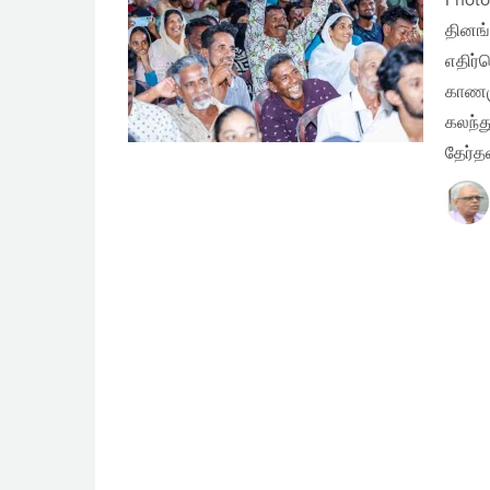
Photo
தினங்
எதிர்
காணமு
கலந்
தேர்த