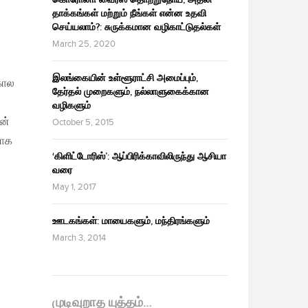
தாக்கங்கள் மற்றும் நீங்கள் என்ன உதவி
செய்யலாம்?: சுருக்கமான வழிகாட்டுதல்கள்
March 25, 2020
இலங்கையின் உள்ளூராட்சி அமைப்பும்,
கால
தேர்தல் முறைகளும், நல்லாளுகைக்கான
வழிகளும்
ன்
October 5, 2015
வாக
‘கிளிட்டோரிஸ்’: ஆப்பிரிக்காவிலிருந்து ஆசியா
வரை
May 1, 2017
ஊடகங்கள்: மாயைகளும், மந்திரங்களும்
March 3, 2014
முடிவுறாத யுத்தம்…