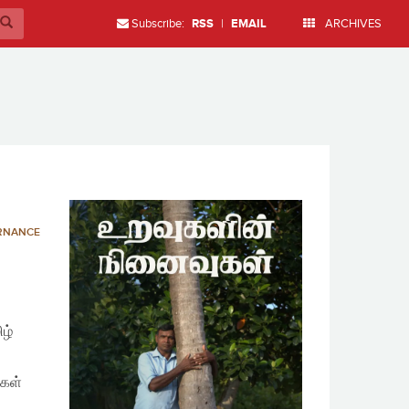
Subscribe:
RSS
|
EMAIL
ARCHIVES
ERNANCE
ழ்
்கள்