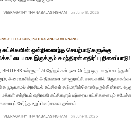
VEERAGATHY THANABALASINGHAM
on
June 18, 2025
CRACY
,
ELECTIONS
,
POLITICS AND GOVERNANCE
் கட்சிகளின் ஒன்றிணைந்த செயற்பாடுகளுக்கு
டுக்கட்டையாக இருக்கும் சுமந்திரன் எதிர்ப்பு நிலைப்பாடு!
, REUTERS உள்ளூராட்சி தேர்தல்கள் நடைபெற்று ஒரு மாதம் கடந்துவிட
ும், அரைவாசிக்கும் அதிகமான உள்ளூராட்சி சபைகளில் நிருவாகங்
க முடியாமல் அரசியல் கட்சிகள் தடுமாறிக்கொண்டிருக்கின்றன. ஆள
 மக்கள் சக்தியும் எதிரணி கட்சிகளும் மற்றைய கட்சிகளையும் சுயேச்
்களையும் சேர்ந்த உறுப்பினர்களை தங்கள்…
VEERAGATHY THANABALASINGHAM
on
June 11, 2025