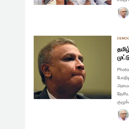
DEMO
தமிழ
முட்
Photo
போதில
அமைக்
தேசிய
குழுக