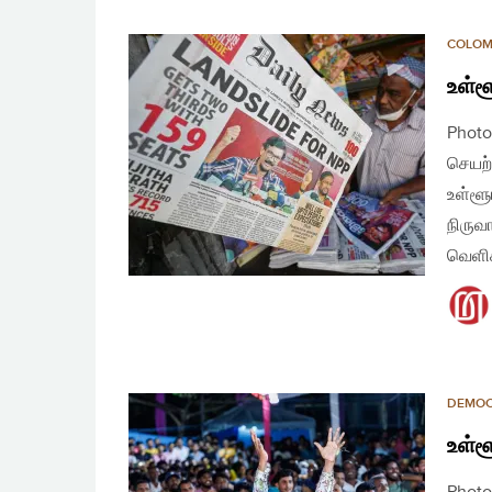
COLO
உள்ள
Photo
செயற்
உள்ளூ
நிருவ
வெளிக
DEMO
உள்ள