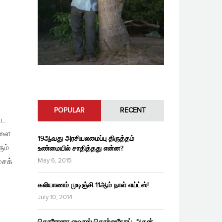
POPULAR
RECENT
்ட
களை
19ஆவது அரசியலமைப்பு திருத்தம்
ும்
உண்மையில் சாதித்தது என்ன?
May 6, 2015
சைக்
கலியாணம் முடிஞ்சி 11ஆம் நாள் எய்ட்ஸ்!
July 10, 2014
கொரோனா வைரஸ் தொற்றுநோய், அதன்