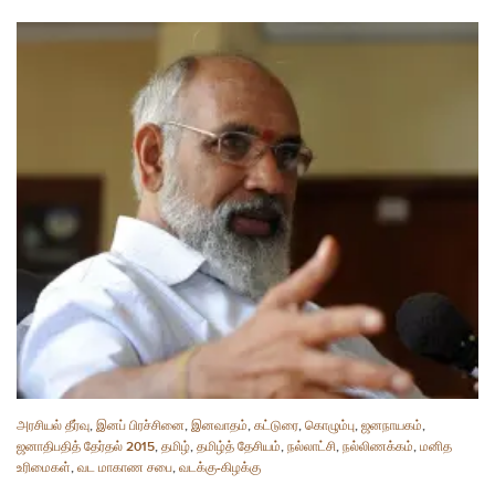
அரசியல் தீர்வு
,
இனப் பிரச்சினை
,
இனவாதம்
,
கட்டுரை
,
கொழும்பு
,
ஜனநாயகம்
,
ஜனாதிபதித் தேர்தல் 2015
,
தமிழ்
,
தமிழ்த் தேசியம்
,
நல்லாட்சி
,
நல்லிணக்கம்
,
மனித
உரிமைகள்
,
வட மாகாண சபை
,
வடக்கு-கிழக்கு