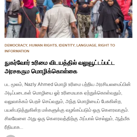
DEMOCRACY
,
HUMAN RIGHTS
,
IDENTITY
,
LANGUAGE
,
RIGHT TO
INFORMATION
நுகர்வோர் உரிமை விடயத்தில் வலுவூட்டப்பட்ட
அரசகரும மொழிக்கொள்கை
பட மூலம், Nazly Ahmed மொழி உரிமை பற்றிய அரசியலமைப்பின்
அடிப்படைகள் மொழியை ஓர் உரிமையாக ஏற்றுக்கொள்வதும்,
வலுவாக்கம் பெறச் செய்வதும், அந்த மொழியைப் பேசுகின்ற,
பயன்படுத்துகின்ற மக்களுக்கு வழங்கப்படும் ஒரு கௌரவாகும்.
சிலவேளை அது ஒரு கௌரவத்திற்கு அப்பால் செல்லும், ஆத்மீக
ரீதியாக…