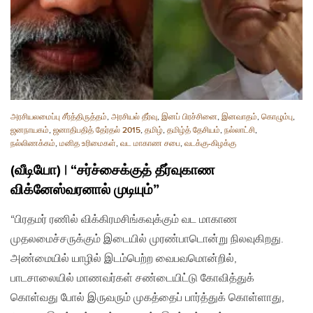
அரசியலமைப்பு சீர்த்திருத்தம்
,
அரசியல் தீர்வு
,
இனப் பிரச்சினை
,
இனவாதம்
,
கொழும்பு
,
ஜனநாயகம்
,
ஜனாதிபதித் தேர்தல் 2015
,
தமிழ்
,
தமிழ்த் தேசியம்
,
நல்லாட்சி
,
நல்லிணக்கம்
,
மனித உரிமைகள்
,
வட மாகாண சபை
,
வடக்கு-கிழக்கு
(வீடியோ) | “சர்ச்சைக்குத் தீர்வுகாண
விக்னேஸ்வரனால் முடியும்”
“பிரதமர் ரணில் விக்கிரமசிங்கவுக்கும் வட மாகாண
முதலமைச்சருக்கும் இடையில் முரண்பாடொன்று நிலவுகிறது.
அண்மையில் யாழில் இடம்பெற்ற வைபவமொன்றில்,
பாடசாலையில் மாணவர்கள் சண்டையிட்டு கோவித்துக்
கொள்வது போல் இருவரும் முகத்தைப் பார்த்துக் கொள்ளாது,