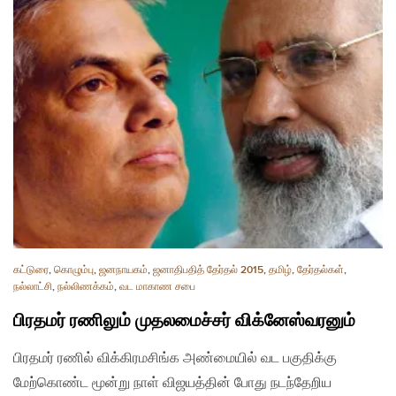
கட்டுரை
,
கொழும்பு
,
ஜனநாயகம்
,
ஜனாதிபதித் தேர்தல் 2015
,
தமிழ்
,
தேர்தல்கள்
,
நல்லாட்சி
,
நல்லிணக்கம்
,
வட மாகாண சபை
பிரதமர் ரணிலும் முதலமைச்சர் விக்னேஸ்வரனும்
பிரதமர் ரணில் விக்கிரமசிங்க அண்மையில் வட பகுதிக்கு
மேற்கொண்ட மூன்று நாள் விஜயத்தின் போது நடந்தேறிய