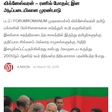
விக்னேஸ்வரன் – ரணில் மோதல்; இன
அடிப்படையிலான முரண்பாடு
படம் | FORUMROMANUM முதலமைச்சர் விக்னேஸ்வரன் தமிழ்
மக்களின் பிரச்சினைகளை எடுத்துக் கூறி வருகின்றார்.
இலங்கை சுதந்திரமடைந்த காலத்தில் இருந்து தமிழர்களுக்கு
குறிப்பாக சிங்களம் அல்லாத சமூகங்களுக்கு அநீதி
இழைக்கப்பட்டிருக்கின்றது என்பது அவருடைய கருத்து.
2001ஆம் ஆண்டு உயர் நீதிமன்ற நீதியரசராக பதவியேற்ற போது…
A.NIXON
on
March 30, 2015