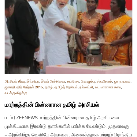
அரசியல் தீர்வு
,
இந்தியா
,
இனப் பிரச்சினை
,
கட்டுரை
,
கொழும்பு
,
சர்வதேசம்
,
ஜனநாயகம்
,
ஜனாதிபதித் தேர்தல் 2015
,
தமிழ்
,
தமிழ்த் தேசியம்
,
நல்லாட்சி
,
வட மாகாண சபை
,
வடக்கு-கிழக்கு
மாற்றத்தின் பின்னரான தமிழ் அரசியல்
படம் | ZEENEWS மாற்றத்தின் பின்னரான தமிழ் அரசியலை
முக்கியமாக இரண்டு தளங்களில் பார்க்க வேண்டும். முதலாவது
– அரங்கிற்கு வெளியே அதாவது, அனைத்துலக மற்றும் பிராந்திய