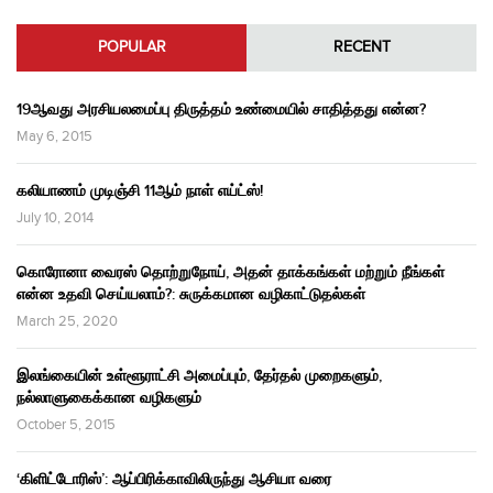
POPULAR
RECENT
19ஆவது அரசியலமைப்பு திருத்தம் உண்மையில் சாதித்தது என்ன?
May 6, 2015
கலியாணம் முடிஞ்சி 11ஆம் நாள் எய்ட்ஸ்!
July 10, 2014
கொரோனா வைரஸ் தொற்றுநோய், அதன் தாக்கங்கள் மற்றும் நீங்கள்
என்ன உதவி செய்யலாம்?: சுருக்கமான வழிகாட்டுதல்கள்
March 25, 2020
இலங்கையின் உள்ளூராட்சி அமைப்பும், தேர்தல் முறைகளும்,
நல்லாளுகைக்கான வழிகளும்
October 5, 2015
‘கிளிட்டோரிஸ்’: ஆப்பிரிக்காவிலிருந்து ஆசியா வரை