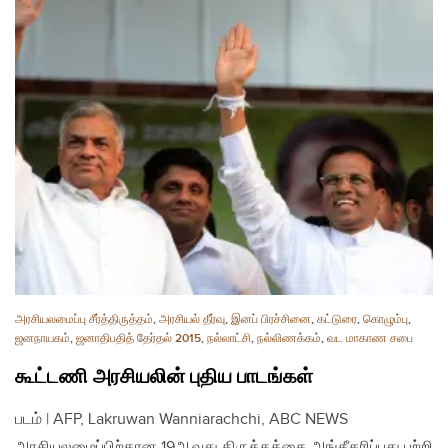
அரசியலமைப்பு சீர்த்திருத்தம்
,
அரசியல் தீர்வு
,
இனப் பிரச்சினை
,
கட்டுரை
,
கொழும்பு
,
ஜனநாயகம்
,
ஜனாதிபதித் தேர்தல் 2015
,
நல்லாட்சி
,
நல்லிணக்கம்
,
வட மாகாண சபை
கூட்டணி அரசியலின் புதிய பாடங்கள்
படம் | AFP, Lakruwan Wanniarachchi, ABC NEWS
அரசியலமைப்பிற்கான 19ஆவது திருத்தத்தை அங்கீகரிப்பது பற்றி