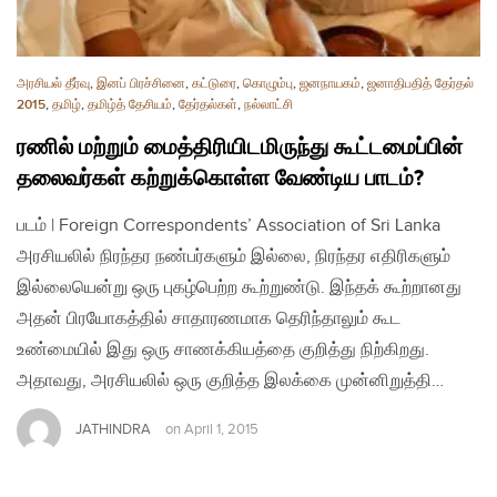
அரசியல் தீர்வு
,
இனப் பிரச்சினை
,
கட்டுரை
,
கொழும்பு
,
ஜனநாயகம்
,
ஜனாதிபதித் தேர்தல்
2015
,
தமிழ்
,
தமிழ்த் தேசியம்
,
தேர்தல்கள்
,
நல்லாட்சி
ரணில் மற்றும் மைத்திரியிடமிருந்து கூட்டமைப்பின்
தலைவர்கள் கற்றுக்கொள்ள வேண்டிய பாடம்?
படம் | Foreign Correspondents’ Association of Sri Lanka
அரசியலில் நிரந்தர நண்பர்களும் இல்லை, நிரந்தர எதிரிகளும்
இல்லையென்று ஒரு புகழ்பெற்ற கூற்றுண்டு. இந்தக் கூற்றானது
அதன் பிரயோகத்தில் சாதாரணமாக தெரிந்தாலும் கூட
உண்மையில் இது ஒரு சாணக்கியத்தை குறித்து நிற்கிறது.
அதாவது, அரசியலில் ஒரு குறித்த இலக்கை முன்னிறுத்தி…
JATHINDRA
on
April 1, 2015