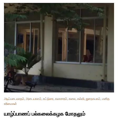
அடிப்படைவாதம்
,
அடையாளம்
,
கட்டுரை
,
கலாசாரம்
,
கலை
,
கல்வி
,
ஜனநாயகம்
,
மனித
உரிமைகள்
யாழ்ப்பாணப் பல்கலைக்கழக மோதலும்