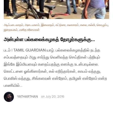
அடிப்படைவாதம்
,
அடையாளம்
,
இனவாதம்
,
கட்டுரை
,
கலாசாரம்
,
கலை
,
கல்வி
,
கொழும்பு
,
ஜனநாயகம்
,
மனித உரிமைகள்
அன்புள்ள பல்கலைக்கழகத் தோழர்களுக்கு…
படம் | TAMIL GUARDIAN யாழ். பல்கலைக்கழகத்தில் நடந்த
சம்பவத்தையும் அது சார்ந்து வெளிவந்த செய்திகள் பற்றியும்
இங்கே இம்மியளவும் கதைப்பதற்கு எனக்கு உடன்பாடில்லை.
கொட்டனை ஓங்கினார்கள், கல் எறிந்தார்கள், காயம் வந்தது,
பொலிஸ் வந்தது, சிங்களவன் என்றோம், தமிழன் என்றோம் என்ற
பாணியில்…
YATHARTHAN
on
July 20, 2016