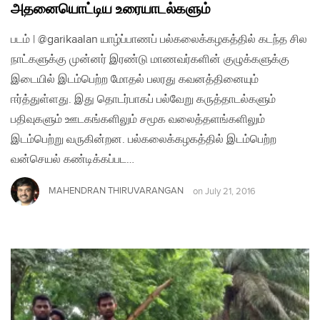
அதனையொட்டிய‌ உரையாடல்களும்
படம் | @garikaalan யாழ்ப்பாணப் பல்கலைக்கழகத்தில் கடந்த சில
நாட்களுக்கு முன்னர் இரண்டு மாணவர்களின் குழுக்களுக்கு
இடையில் இடம்பெற்ற மோதல் பலரது கவனத்தினையும்
ஈர்த்துள்ளது. இது தொடர்பாகப் பல்வேறு கருத்தாடல்களும்
பதிவுகளும் ஊடகங்களிலும் சமூக வலைத்தளங்களிலும்
இடம்பெற்று வருகின்றன. பல்கலைக்கழகத்தில் இடம்பெற்ற
வன்செயல் கண்டிக்கப்பட…
MAHENDRAN THIRUVARANGAN
on
July 21, 2016