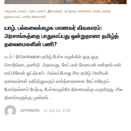
அடிப்படைவாதம்
,
அடையாளம்
,
இனவாதம்
,
கட்டுரை
,
கலாசாரம்
,
கலை
,
கல்வி
,
ஜனநாயகம்
,
மனித உரிமைகள்
யாழ். பல்கலைக்கழக மாணவர் விவகாரம்:
அரசாங்கத்தை பாதுகாப்பது ஒன்றுதானா தமிழ்த்
தலைமைகளின் பணி?
படம் | @Garikaalan தமிழ் பேச்சு வழக்கில் ஒரு ஒரு
சொற்தொடருண்டு. அதாவது, கேட்பவர் கேனயன் என்றால் எலி
ஏரப்பிளேன் ஓட்டுமாம். அவ்வப்போது சில தமிழ் அரசியல்
தலைவர்கள் உதிர்த்துவரும் வார்த்தைகளை கேட்கநேரும்
போதெல்லாம் மேற்படி பேச்சுவழக்கே நினைவுக்கு வருகிறது. சில
தினங்களுக்கு முன்னர்…
JATHINDRA
on
July 26, 2016