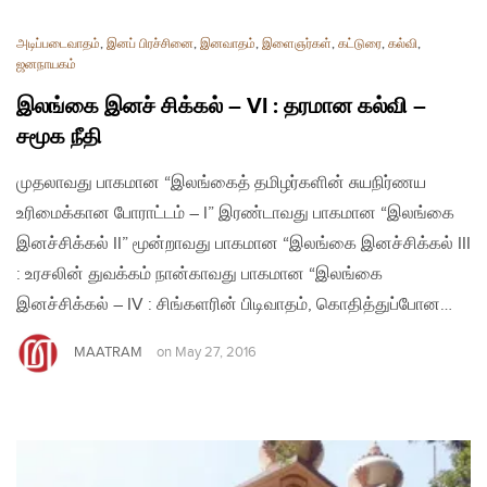
அடிப்படைவாதம்
,
இனப் பிரச்சினை
,
இனவாதம்
,
இளைஞர்கள்
,
கட்டுரை
,
கல்வி
,
ஜனநாயகம்
இலங்கை இனச் சிக்கல் – VI : தரமான கல்வி –
சமூக நீதி
முதலாவது பாகமான “இலங்கைத் தமிழர்களின் சுயநிர்ணய
உரிமைக்கான போராட்டம் – I” இரண்டாவது பாகமான “இலங்கை
இனச்சிக்கல் II” மூன்றாவது பாகமான “இலங்கை இனச்சிக்கல் III
: உரசலின் துவக்கம் நான்காவது பாகமான “இலங்கை
இனச்சிக்கல் – IV : சிங்களரின் பிடிவாதம், கொதித்துப்போன…
MAATRAM
on
May 27, 2016