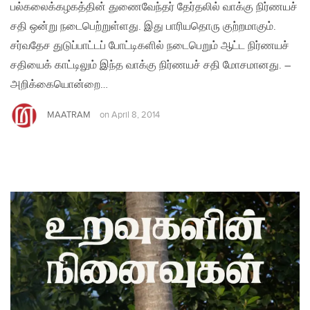
பல்கலைக்கழகத்தின் துணைவேந்தர் தேர்தலில் வாக்கு நிர்ணயச்
சதி ஒன்று நடைபெற்றுள்ளது. இது பாரியதொரு குற்றமாகும்.
சர்வதேச துடுப்பாட்டப் போட்டிகளில் நடைபெறும் ஆட்ட நிர்ணயச்
சதியைக் காட்டிலும் இந்த வாக்கு நிர்ணயச் சதி மோசமானது. –
அறிக்கையொன்றை…
MAATRAM
on
April 8, 2014