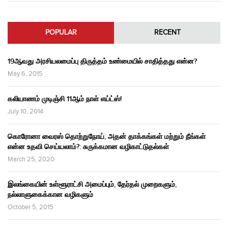
POPULAR
RECENT
19ஆவது அரசியலமைப்பு திருத்தம் உண்மையில் சாதித்தது என்ன?
May 6, 2015
கலியாணம் முடிஞ்சி 11ஆம் நாள் எய்ட்ஸ்!
July 10, 2014
கொரோனா வைரஸ் தொற்றுநோய், அதன் தாக்கங்கள் மற்றும் நீங்கள்
என்ன உதவி செய்யலாம்?: சுருக்கமான வழிகாட்டுதல்கள்
March 25, 2020
இலங்கையின் உள்ளூராட்சி அமைப்பும், தேர்தல் முறைகளும்,
நல்லாளுகைக்கான வழிகளும்
October 5, 2015