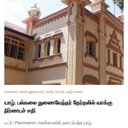
கலாசாரம்
,
கல்வி
,
ஜனநாயகம்
,
தமிழ்
,
மொழி
,
யாழ்ப்பாணம்
யாழ். பல்கலை துணைவேந்தர் தேர்தலில் வாக்கு
நிர்ணயச் சதி
படம் | Panoramio அண்மையில் நடைபெற்ற யாழ்.