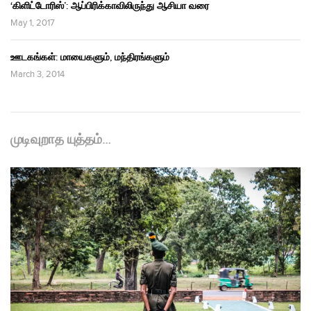
‘கிளிட்டோரிஸ்’: ஆப்பிரிக்காவிலிருந்து ஆசியா வரை
May 1, 2017
ஊடகங்கள்: மாயைகளும், மந்திரங்களும்
March 3, 2014
முடிவுறாத யுத்தம்…