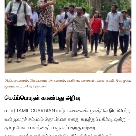
அடிப்படைவாதம்
,
அடையாளம்
,
இனவாதம்
,
கட்டுரை
,
கலாசாரம்
,
கலை
,
கல்வி
,
கொழும்பு
,
ஜனநாயகம்
,
மனித உரிமைகள்
மெய்ப்பொருள் காண்பது அறிவு
படம் | TAMIL GUARDIAN யாழ். பல்கலைக்கழகத்தில் இடம்பெற்ற
வன்முறைச் சம்பவம் தொடர்பாக எனது கருத்துப் பகிர்வு. ஒன்று –
தமிழ் அடையாளத்தைப் பாதுகாப்பதற்கு மற்றைய