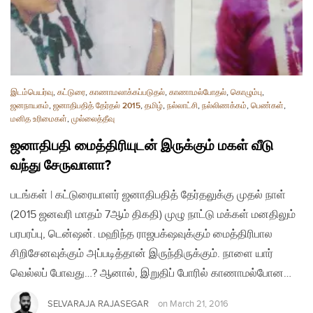
இடம்பெயர்வு
,
கட்டுரை
,
காணாமலாக்கப்படுதல்
,
காணாமல்போதல்
,
கொழும்பு
,
ஜனநாயகம்
,
ஜனாதிபதித் தேர்தல் 2015
,
தமிழ்
,
நல்லாட்சி
,
நல்லிணக்கம்
,
பெண்கள்
,
மனித உரிமைகள்
,
முல்லைத்தீவு
ஜனாதிபதி மைத்திரியுடன் இருக்கும் மகள் வீடு
வந்து சேருவாளா?
படங்கள் | கட்டுரையாளர் ஜனாதிபதித் தேர்தலுக்கு முதல் நாள்
(2015 ஜனவரி மாதம் 7ஆம் திகதி) முழு நாட்டு மக்கள் மனதிலும்
பரபரப்பு, டென்ஷன். மஹிந்த ராஜபக்‌ஷவுக்கும் மைத்திரிபால
சிறிசேனவுக்கும் அப்படித்தான் இருந்திருக்கும். நாளை யார்
வெல்லப் போவது…? ஆனால், இறுதிப் போரில் காணாமல்போன…
SELVARAJA RAJASEGAR
on
March 21, 2016