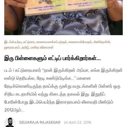
இடம்பெயர்வு
,
கட்டுரை
,
காணாமலாக்கப்படுதல்
,
காணாமல்போதல்
,
கிளிநொச்சி
,
ஜனநாயகம்
,
தமிழ்
,
மனித உரிமைகள்
இரு பிள்ளைகளும் எட்டிப் பார்க்கிறார்கள்…
படம் | கட்டுரையாளர் “நான் இருக்கிறன் அம்மா, எங்க இருக்கிறன்
என்டு தெரியல்ல, தேடி கண்டுபிடிங்க…” மகனை
தேடிக்கொண்டிருந்த தாய்க்கு மூன்று வருடங்களின் பின்னர் ஒரு
சிறிய கடதாசியில் வந்து கிடைத்த தகவல் இது. இறுதிப்
போரின்போது இடம்பெயர்ந்த இராசநாயகம் லீலாவதி மீண்டும்
2012ஆம்…
SELVARAJA RAJASEGAR
on
April 22, 2016