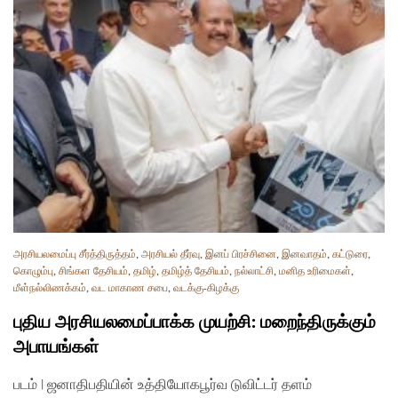
அரசியலமைப்பு சீர்த்திருத்தம்
,
அரசியல் தீர்வு
,
இனப் பிரச்சினை
,
இனவாதம்
,
கட்டுரை
,
கொழும்பு
,
சிங்கள தேசியம்
,
தமிழ்
,
தமிழ்த் தேசியம்
,
நல்லாட்சி
,
மனித உரிமைகள்
,
மீள்நல்லிணக்கம்
,
வட மாகாண சபை
,
வடக்கு-கிழக்கு
புதிய அரசியலமைப்பாக்க முயற்சி: மறைந்திருக்கும்
அபாயங்கள்
படம் | ஜனாதிபதியின் உத்தியோகபூர்வ டுவிட்டர் தளம்