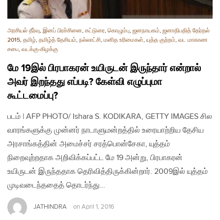
அரசியல் தீர்வு
,
இனப் பிரச்சினை
,
கட்டுரை
,
கொழும்பு
,
ஜனநாயகம்
,
ஜனாதிபதித் தேர்தல்
2015
,
தமிழ்
,
தமிழ்த் தேசியம்
,
நல்லாட்சி
,
மனித உரிமைகள்
,
யுத்த குற்றம்
,
வட மாகாண
சபை
,
வடக்கு-கிழக்கு
மே 19இல் பிரபாகரன் உயிருடன் இருந்தார் என்றால்
அவர் இறந்தது எப்படி? கேள்வி எழுப்புமா
கூட்டமைப்பு?
படம் | AFP PHOTO/ Ishara S. KODIKARA, GETTY IMAGES சில
வாரங்களுக்கு முன்னர் நாடாளுமன்றத்தில் உரையாற்றிய தேசிய
அரசாங்கத்தின் அமைச்சர் சரத்பொன்சேகா, யுத்தம்
நிறைவுற்றதாக அறிவிக்கப்பட்ட மே 19 அன்று, பிரபாகரன்
உயிருடன் இருந்ததாக தெரிவித்திருக்கின்றார். 2009இல் யுத்தம்
முடிவடைந்ததைத் தொடர்ந்து…
JATHINDRA
on
April 1, 2016