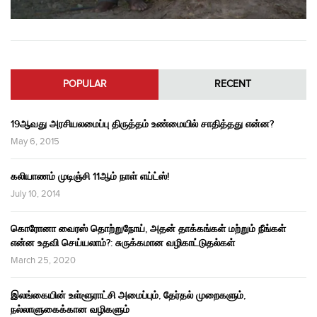
POPULAR
RECENT
19ஆவது அரசியலமைப்பு திருத்தம் உண்மையில் சாதித்தது என்ன?
May 6, 2015
கலியாணம் முடிஞ்சி 11ஆம் நாள் எய்ட்ஸ்!
July 10, 2014
கொரோனா வைரஸ் தொற்றுநோய், அதன் தாக்கங்கள் மற்றும் நீங்கள்
என்ன உதவி செய்யலாம்?: சுருக்கமான வழிகாட்டுதல்கள்
March 25, 2020
இலங்கையின் உள்ளூராட்சி அமைப்பும், தேர்தல் முறைகளும்,
நல்லாளுகைக்கான வழிகளும்