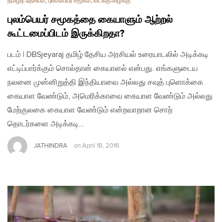
தமிழ்த் தேசியம்
,
புலம்பெயர் சமூகம்
,
வடக்கு-கிழக்கு
புலம்பெயர் சமூகத்தை கையாளும் ஆற்றல்
கூட்டமைப்பிடம் இருக்கிறதா?
படம் | DBSjeyaraj தமிழ் தேசிய அரசியல் உரையாடலில் அடிக்கடி
எட்டிப்பார்க்கும் சொல்தான் கையாளல் என்பது. எங்களுடைய
நலனை முன்னிறுத்தி இந்தியாவை அல்லது சவுத் புளொக்கை
கையாள வேண்டும், அமெரிக்காவை கையாள வேண்டும் அல்லது
மேற்குலகை கையாள வேண்டும் என்றவாறான சொற்
தொடர்களை அடிக்கடி…
JATHINDRA
on
April 18, 2016