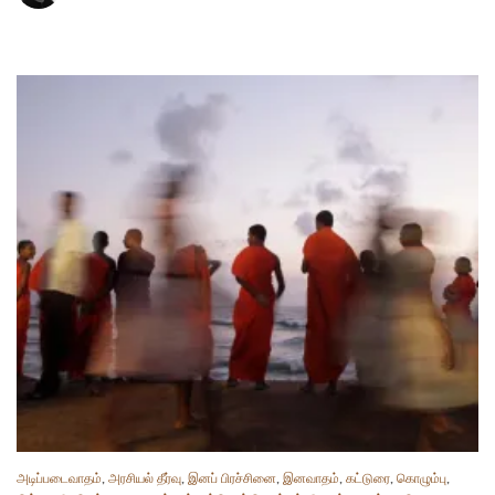
அடிப்படைவாதம்
,
அரசியல் தீர்வு
,
இனப் பிரச்சினை
,
இனவாதம்
,
கட்டுரை
,
கொழும்பு
,