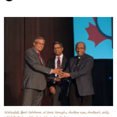
அபிவிருத்தி
,
இனப் பிரச்சினை
,
கட்டுரை
,
கொழும்பு
,
சர்வதேச உறவு
,
சர்வதேசம்
,
தமிழ்
,