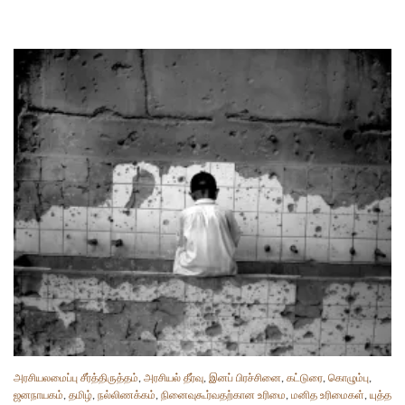
அரசியலமைப்பு சீர்த்திருத்தம்
,
அரசியல் தீர்வு
,
இனப் பிரச்சினை
,
கட்டுரை
,
கொழும்பு
,
ஜனநாயகம்
,
தமிழ்
,
நல்லிணக்கம்
,
நினைவுகூர்வதற்கான உரிமை
,
மனித உரிமைகள்
,
யுத்த