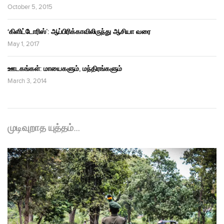
October 5, 2015
‘கிளிட்டோரிஸ்’: ஆப்பிரிக்காவிலிருந்து ஆசியா வரை
May 1, 2017
ஊடகங்கள்: மாயைகளும், மந்திரங்களும்
March 3, 2014
முடிவுறாத யுத்தம்…