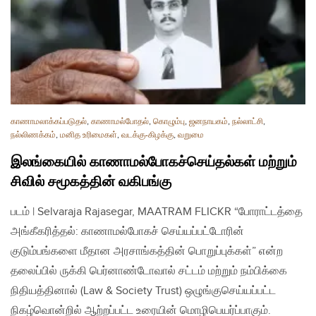
காணாமலாக்கப்படுதல்
,
காணாமல்போதல்
,
கொழும்பு
,
ஜனநாயகம்
,
நல்லாட்சி
,
நல்லிணக்கம்
,
மனித உரிமைகள்
,
வடக்கு-கிழக்கு
,
வறுமை
இலங்கையில் காணாமல்போகச்செய்தல்கள் மற்றும்
சிவில் சமூகத்தின் வகிபங்கு
படம் | Selvaraja Rajasegar, MAATRAM FLICKR “போராட்டத்தை
அங்கீகரித்தல்: காணாமல்போகச் செய்யப்பட்டோரின்
குடும்பங்களை மீதான அரசாங்கத்தின் பொறுப்புக்கள்” என்ற
தலைப்பில் ருக்கி பெர்னாண்டோவால் சட்டம் மற்றும் நம்பிக்கை
நிதியத்தினால் (Law & Society Trust) ஒழுங்குசெய்யப்பட்ட
நிகழ்வொன்றில் ஆற்றப்பட்ட உரையின் மொழிபெயர்ப்பாகும்.