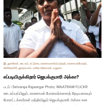
இடதுசாரிகள்
,
ஊடகம்
,
கட்டுரை
,
காணாமலாக்கப்படுதல்
,
காணாமல்போதல்
,
கிளிநொச்சி
,
ஜனநாயகம்
,
மனித உரிமைகள்
,
வறுமை
எப்படியிருக்கிறார் ஜெயக்குமாரி அக்கா?
படம் | Selvaraja Rajasegar Photo, MAATRAM FLICKR
ஊடகப்பரப்பிலும், காணாமல் போனவர்களைத் தேடியலையும்
போராட்டக்கார்கள் மத்தியிலும் ஜெயக்குமாரி அக்கா என