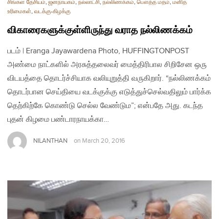
சிங்கள தேசியம்
,
ஜனநாயகம்
,
நல்லாட்சி
,
நல்லிணக்கம்
,
பௌத்த மதம்
,
மனித
உரிமைகள்
,
வடக்கு-கிழக்கு
விகாரைகளுக்குள்ளிருந்து வராத நல்லிணக்கம்
படம் | Eranga Jayawardena Photo, HUFFINGTONPOST
அண்மை நாட்களில் அரசுத்தலைவர் மைத்திரிபால சிறிசேன ஒரு
விடயத்தை தொடர்ச்சியாக வலியுறுத்தி வருகிறார். “நல்லிணக்கம்
தொடர்பான செய்தியை வடக்குக்கு எடுத்துச்செல்வதிலும் பார்க்க
தெற்கிற்கே கொண்டு செல்ல வேண்டும”; என்பதே அது. கடந்த
புதன் கிழமை பண்டாரநாயக்கா…
NILANTHAN
on
March 20, 2016