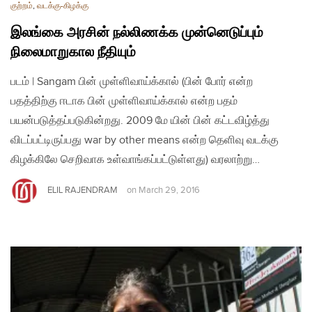
குற்றம்
,
வடக்கு-கிழக்கு
இலங்கை அரசின் நல்லிணக்க முன்னெடுப்பும்
நிலைமாறுகால நீதியும்
படம் | Sangam பின் முள்ளிவாய்க்கால் (பின் போர் என்ற
பதத்திற்கு ஈடாக பின் முள்ளிவாய்க்கால் என்ற பதம்
பயன்படுத்தப்படுகின்றது. 2009 மே யின் பின் கட்டவிழ்த்து
விடப்பட்டிருப்பது war by other means என்ற தெளிவு வடக்கு
கிழக்கிலே செறிவாக உள்வாங்கப்பட்டுள்ளது) வரலாற்று…
ELIL RAJENDRAM
on
March 29, 2016