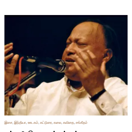
இசை
,
இந்தியா
,
ஊடகம்
,
கட்டுரை
,
கலை
,
கவிதை
,
சங்கீதம்