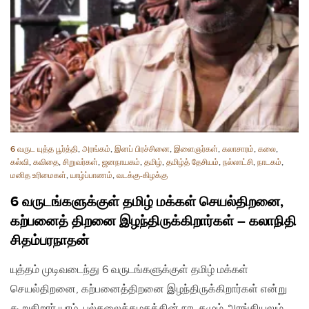
6 வருட யுத்த பூர்த்தி
,
அரங்கம்
,
இனப் பிரச்சினை
,
இளைஞர்கள்
,
கலாசாரம்
,
கலை
,
கல்வி
,
கவிதை
,
சிறுவர்கள்
,
ஜனநாயகம்
,
தமிழ்
,
தமிழ்த் தேசியம்
,
நல்லாட்சி
,
நாடகம்
,
மனித உரிமைகள்
,
யாழ்ப்பாணம்
,
வடக்கு-கிழக்கு
6 வருடங்களுக்குள் தமிழ் மக்கள் செயல்திறனை,
கற்பனைத் திறனை இழந்திருக்கிறார்கள் – கலாநிதி
சிதம்பரநாதன்
யுத்தம் முடிவடைந்து 6 வருடங்களுக்குள் தமிழ் மக்கள்
செயல்திறனை, கற்பனைத்திறனை இழந்திருக்கிறார்கள் என்று
கூறுகிறார் யாழ். பல்கலைக்கழகத்தின் நாடகமும் அரங்கியலும்