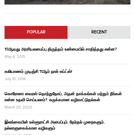
POPULAR
RECENT
19ஆவது அரசியலமைப்பு திருத்தம் உண்மையில் சாதித்தது என்ன?
May 6, 2015
கலியாணம் முடிஞ்சி 11ஆம் நாள் எய்ட்ஸ்!
July 10, 2014
கொரோனா வைரஸ் தொற்றுநோய், அதன் தாக்கங்கள் மற்றும் நீங்கள்
என்ன உதவி செய்யலாம்?: சுருக்கமான வழிகாட்டுதல்கள்
March 25, 2020
இலங்கையின் உள்ளூராட்சி அமைப்பும், தேர்தல் முறைகளும்,
நல்லாளுகைக்கான வழிகளும்