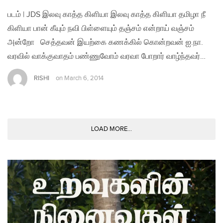
படம் | JDS இலவு காத்த கிளியா இலவு காத்த கிளியா தமிழா நீ
கிளியா பான் கீயும் நவி பிள்ளையும் தஞ்சம் என்றாய் வஞ்சம்
அன்றோ செத்தவன் இயற்கை கணக்கில் கொன்றவன் ஐ.நா.
வரவில் வாக்குவாதம் பண்ணுவோம் வரவா போறார் வாழ்ந்தவர்…
RISHI
on
March 6, 2014
LOAD MORE...