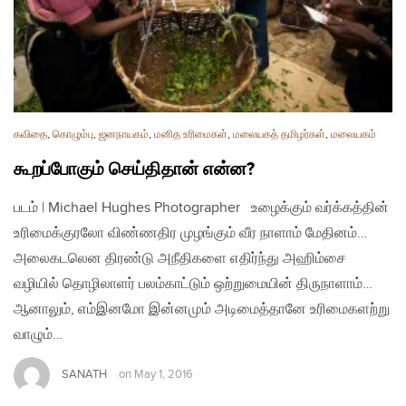
கவிதை
,
கொழும்பு
,
ஜனநாயகம்
,
மனித உரிமைகள்
,
மலையகத் தமிழர்கள்
,
மலையகம்
கூறப்போகும் செய்திதான் என்ன?
படம் | Michael Hughes Photographer உழைக்கும் வர்க்கத்தின்
உரிமைக்குரலோ விண்ணதிர முழங்கும் வீர நாளாம் மேதினம்…
அலைகடலென திரண்டு அநீதிகளை எதிர்ந்து அஹிம்சை
வழியில் தொழிலாளர் பலம்காட்டும் ஒற்றுமையின் திருநாளாம்…
ஆனாலும், எம்இனமோ இன்னமும் அடிமைத்தானே உரிமைகளற்று
வாழும்…
SANATH
on
May 1, 2016