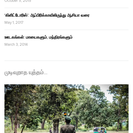
October 5, 2015
‘கிளிட்டோரிஸ்’: ஆப்பிரிக்காவிலிருந்து ஆசியா வரை
May 1, 2017
ஊடகங்கள்: மாயைகளும், மந்திரங்களும்
March 3, 2014
முடிவுறாத யுத்தம்…