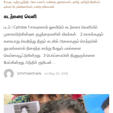
5 வருட யுத்த பூர்த்தி
,
அடையாளம்
,
கவிதை
,
ஜனநாயகம்
,
தமிழ்
,
தமிழ்த் தேசியம்
,
நல்லாட்சி
,
நல்லிணக்கம்
,
மனித உரிமைகள்
கடற்கரை வெளி
படம் | Cphdox 1 சாவுகளால் ஓலமிடும் கடற்கரை வெளியில்
முளையிடுகின்றன குழந்தைகளின் விரல்கள். 2 காகங்களும்
கரையாது வெறித்து நீளும் கடலில் அலைகளும் செத்தபின்
துயரங்களால் நிறைந்த காற்று மேலும் பகல்களை
வெம்மையூட்டுகின்றது. 3 பொய்மையின் நிழலுருக்களை
மேய்கின்றது அந்திச் சூரியன்….
SITHTHANTHAN
on
May 20, 2014