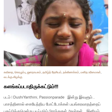
கவிதை
,
கொழும்பு
,
ஜனநாயகம்
,
தமிழ்த் தேசியம்
,
நல்லிணக்கம்
,
மனித உரிமைகள்
,
வடக்கு-கிழக்கு
களங்கப்படாதிருக்கட்டும்!!!
படம் | DushiYanthini, Passionparade இன்று இவளும்…
பாசத்தினால் கையேந்திய போட்டோக்கள் பயங்கரவாதத்தைப்
புதுப்பிக்குமென்று பயப்படும் பிராந்துகள் அவர்கள். இனியும்