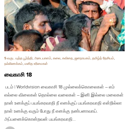
5 வருட யுத்த பூர்த்தி
,
அடையாளம்
,
கலை
,
கவிதை
,
ஜனநாயகம்
,
தமிழ்த் தேசியம்
,
நல்லிணக்கம்
,
மனித உரிமைகள்
வைகாசி 18
படம் | Worldvision வைகாசி 18 முல்லைக்கொலைகள் – எம்
எல்லை விலைகள் தொல்லை வலைகள் – இனி இல்லை மலைகள்
நான் உனக்குப் பயங்கரவாதி நீ எனக்குப் பயங்கரவாதி என்றில்லா
நாள் உனக்கு வரும் போது நீ எனக்கு நண்பனாவாய்.
அப்பனைக்கொன்றவன் பயங்கரவாதி…