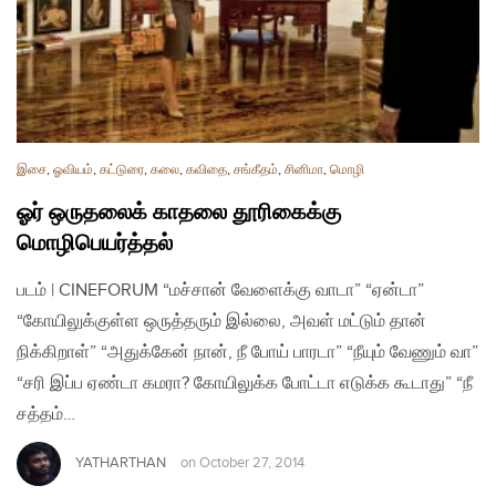
இசை
,
ஓவியம்
,
கட்டுரை
,
கலை
,
கவிதை
,
சங்கீதம்
,
சினிமா
,
மொழி
ஓர் ஒருதலைக் காதலை தூரிகைக்கு
மொழிபெயர்த்தல்
படம் | CINEFORUM “மச்சான் வேளைக்கு வாடா” “ஏன்டா”
“கோயிலுக்குள்ள ஒருத்தரும் இல்லை, அவள் மட்டும் தான்
நிக்கிறாள்” “அதுக்கேன் நான், நீ போய் பாரடா” “நீயும் வேணும் வா”
“சரி இப்ப ஏண்டா கமரா? கோயிலுக்க போட்டா எடுக்க கூடாது” “நீ
சத்தம்…
YATHARTHAN
on
October 27, 2014