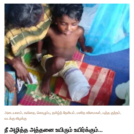
அடையாளம்
,
கவிதை
,
கொழும்பு
,
தமிழ்த் தேசியம்
,
மனித உரிமைகள்
,
யுத்த குற்றம்
,
வடக்கு-கிழக்கு
நீ அழித்த அத்தனை உயிரும் உயிர்க்கும்…