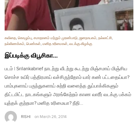
கவிதை
,
கொழும்பு
,
சமாதானம் மற்றும் முரண்பாடு
,
ஜனநாயகம்
,
நல்லாட்சி
,
நல்லிணக்கம்
,
பெண்கள்
,
மனித உரிமைகள்
,
வடக்கு-கிழக்கு
இப்படிக்கு விபூசிகா…
படம் | Srilankabrief நாடற்று வீடற்று கூடற்று மிஞ்சமாய் மிஞ்சிய
சொச்ச உயிர் பத்திரமாய் வச்சிருந்தோம் யார் கண் பட்டதைய்யா?
பாம்புகளாய் பருந்துகளாய் சுற்றி வளைத்த துப்பாக்கிகளும்
திட்டமிட்ட நாடகங்களும் அரங்கேற்றம் காண வாரீர் வடக்கு பக்கம்
யுத்தக் குற்றமா? மனித உரிமையா? நீதி…
RISHI
on
March 26, 2014