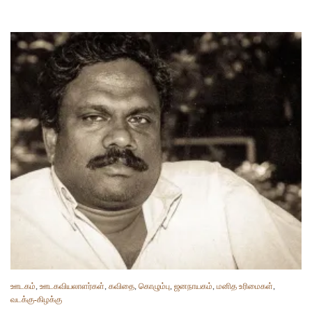
ஊடகம்
,
ஊடகவியலாளர்கள்
,
கவிதை
,
கொழும்பு
,
ஜனநாயகம்
,
மனித உரிமைகள்
,
வடக்கு-கிழக்கு