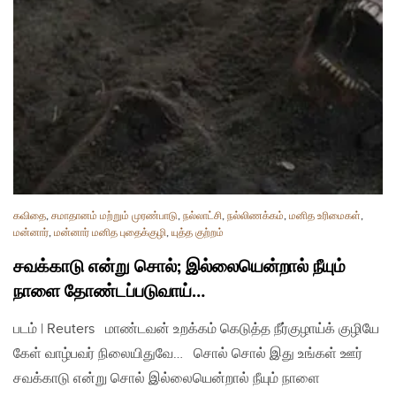
கவிதை
,
சமாதானம் மற்றும் முரண்பாடு
,
நல்லாட்சி
,
நல்லிணக்கம்
,
மனித உரிமைகள்
,
மன்னார்
,
மன்னார் மனித புதைக்குழி
,
யுத்த குற்றம்
சவக்காடு என்று சொல்; இல்லையென்றால் நீயும்
நாளை தோண்டப்படுவாய்…
படம் | Reuters மாண்டவன் உறக்கம் கெடுத்த நீர்குழாய்க் குழியே
கேள் வாழ்பவர் நிலையிதுவே… சொல் சொல் இது உங்கள் ஊர்
சவக்காடு என்று சொல் இல்லையென்றால் நீயும் நாளை