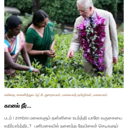
கவிதை
,
காலனித்துவ ஆட்சி
,
ஜனநாயகம்
,
மலையகத் தமிழர்கள்
,
மலையகம்
கானல் நீர்…
படம் | zimbio மலைகளும் தன்னிலை உயர்த்தி யாரோ வருகையை
எதிர்பார்த்திட? பனிமலையில் நனைந்த தேயிலைச் செடிகளும்