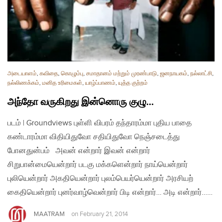
அடையாளம்
,
கவிதை
,
கொழும்பு
,
சமாதானம் மற்றும் முரண்பாடு
,
ஜனநாயகம்
,
நல்லாட்சி
,
நல்லிணக்கம்
,
மனித உரிமைகள்
,
யாழ்ப்பாணம்
,
யுத்த குற்றம்
அந்தோ வருகிறது இன்னொரு குழு…
படம் | Groundviews புள்ளி விபரம் தந்தாரம்மா புதிய பாதை
கண்டாரம்மா விதியிதுவோ சதியிதுவோ நெஞ்சடைத்து
போனதுன்பம் அவன் என்றார் இவன் என்றார்
சிறுபான்மையென்றார் படகு மக்களென்றார் நாய்யென்றார்
புலியென்றார் அகதியென்றார் புலம்பெயர்யென்றார் அரசியற்
கைதியென்றார் புனர்வாழ்வென்றார் பிடி என்றார்… அடி என்றார்……
MAATRAM
on
February 21, 2014