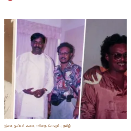
இசை
,
ஓவியம்
,
கலை
,
கவிதை
,
கொழும்பு
,
தமிழ்