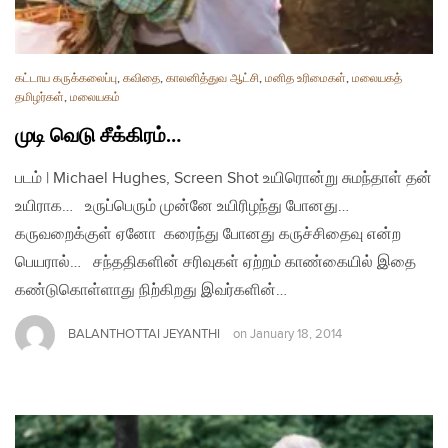
கட்டாய கருக்கலைப்பு
,
கவிதை
,
காலனித்துவ ஆட்சி
,
மனித உரிமைகள்
,
மலையகத்
தமிழர்கள்
,
மலையகம்
முடி வெடு சீக்கிரம்…
படம் | Michael Hughes, Screen Shot உயிரொன்று சுமந்தாள் தன்
உயிராக… உருப்பெரும் முன்னே உயிரிழந்து போனது…
கருவறைக்குள் ஏனோ கரைந்து போனது கருச்சிதைவு என்ற
பெயரால்… சந்ததிகளின் சரிவுகள் ஏற்றம் காண்கையில் இதை
கண்டுகொள்ளாது நிற்கிறது இவர்களின்…
BALANTHOTTAI JEYANTHI
on
January 18, 2014