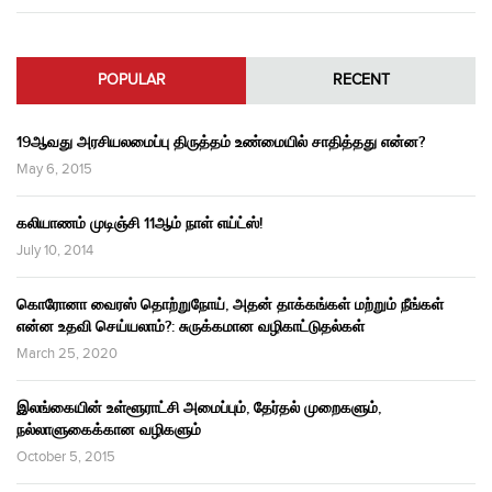
POPULAR
RECENT
19ஆவது அரசியலமைப்பு திருத்தம் உண்மையில் சாதித்தது என்ன?
May 6, 2015
கலியாணம் முடிஞ்சி 11ஆம் நாள் எய்ட்ஸ்!
July 10, 2014
கொரோனா வைரஸ் தொற்றுநோய், அதன் தாக்கங்கள் மற்றும் நீங்கள்
என்ன உதவி செய்யலாம்?: சுருக்கமான வழிகாட்டுதல்கள்
March 25, 2020
இலங்கையின் உள்ளூராட்சி அமைப்பும், தேர்தல் முறைகளும்,
நல்லாளுகைக்கான வழிகளும்
October 5, 2015