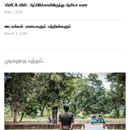
‘கிளிட்டோரிஸ்’: ஆப்பிரிக்காவிலிருந்து ஆசியா வரை
May 1, 2017
ஊடகங்கள்: மாயைகளும், மந்திரங்களும்
March 3, 2014
முடிவுறாத யுத்தம்…