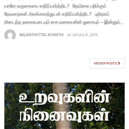
யாரோ வருகையை எதிர்ப்பார்த்திட? தேயிலை பறிக்கும்
தேவதைகள் அலங்காரத்துடன் எதிர்ப்பார்த்திட? புதிதாய்
கிடைத்த தலைகூடையும் கை வளையலின் ஓசையும் – இன்னும்…
BALANTHOTTAI JEYANTHI
on
January 9, 2014
POSTS
NEWER POSTS
NAVIGATION