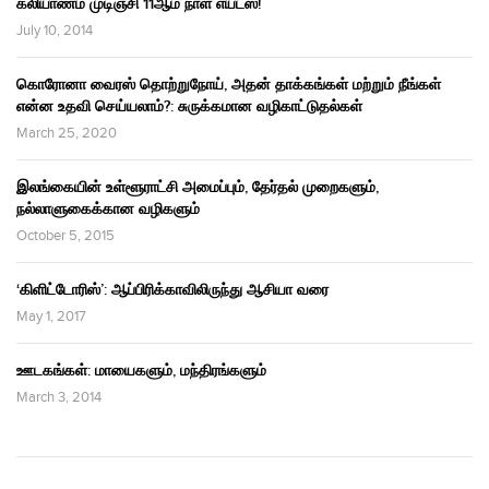
கலியாணம் முடிஞ்சி 11ஆம் நாள் எய்ட்ஸ்!
July 10, 2014
கொரோனா வைரஸ் தொற்றுநோய், அதன் தாக்கங்கள் மற்றும் நீங்கள்
என்ன உதவி செய்யலாம்?: சுருக்கமான வழிகாட்டுதல்கள்
March 25, 2020
இலங்கையின் உள்ளூராட்சி அமைப்பும், தேர்தல் முறைகளும்,
நல்லாளுகைக்கான வழிகளும்
October 5, 2015
‘கிளிட்டோரிஸ்’: ஆப்பிரிக்காவிலிருந்து ஆசியா வரை
May 1, 2017
ஊடகங்கள்: மாயைகளும், மந்திரங்களும்
March 3, 2014