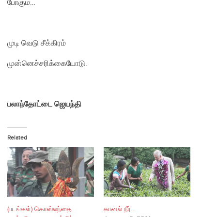
போகும்…
முடி வெடு சீக்கிரம்
முன்னெச்சரிக்கையோடு.
பலாந்தோட்டை ஜெயந்தி
Related
(படங்கள்) கொஸ்லந்தை
கானல் நீர்…