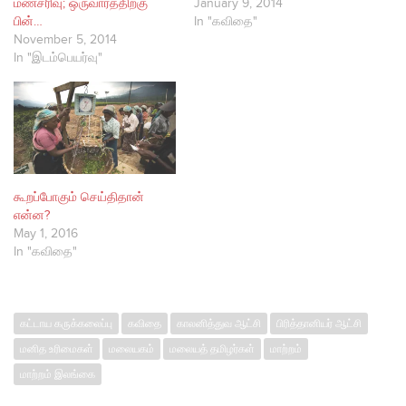
மண்சரிவு; ஒருவாரத்திற்கு
January 9, 2014
பின்…
In "கவிதை"
November 5, 2014
In "இடம்பெயர்வு"
கூறப்போகும் செய்திதான்
என்ன?
May 1, 2016
In "கவிதை"
கட்டாய கருக்கலைப்பு
கவிதை
காலனித்துவ ஆட்சி
பிரித்தானியர் ஆட்சி
மனித உரிமைகள்
மலையகம்
மலையத் தமிழர்கள்
மாற்றம்
மாற்றம் இலங்கை