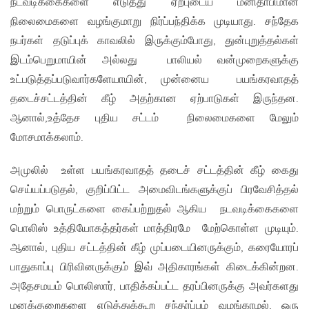
நடவடிக்கைகளை எடுத்து ஏற்புடைய மனிதாபிமான
நிலைமைகளை வழங்குமாறு நிர்ப்பந்திக்க முடியாது. சந்தேக
நபர்கள் தடுப்புக் காவலில் இருக்கும்போது, துன்புறுத்தல்கள்
இடம்பெறுமாயின் அல்லது பாலியல் வன்முறைகளுக்கு
உட்படுத்தப்படுவார்களேயாயின், முன்னைய பயங்கரவாதத்
தடைச்சட்டத்தின் கீழ் அதற்கான ஏற்பாடுகள் இருந்தன.
ஆனால்,உத்தேச புதிய சட்டம் நிலைமைகளை மேலும்
மோசமாக்கலாம்.
அமுலில் உள்ள பயங்கரவாதத் தடைச் சட்டத்தின் கீழ் கைது
செய்யப்படுதல், குறிப்பிட்ட அமைவிடங்களுக்குப் பிரவேசித்தல்
மற்றும் பொருட்களை கைப்பற்றுதல் ஆகிய நடவடிக்கைகளை
பொலிஸ் உத்தியோகத்தர்கள் மாத்திரமே மேற்கொள்ள முடியும்.
ஆனால், புதிய சட்டத்தின் கீழ் முப்படையினருக்கும், கரையோரப்
பாதுகாப்பு பிரிவினருக்கும் இவ் அதிகாரங்கள் கிடைக்கின்றன.
அதேசமயம் பொலிஸார், பாதிக்கப்பட்ட தரப்பினருக்கு அவர்களது
மனக்குறைகளை எடுத்துக்கூற சந்தர்ப்பம் வழங்காமல், ஒரு