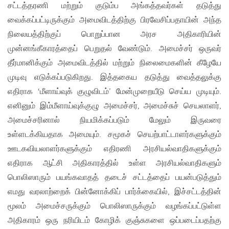
சட்டத்தரணி மற்றும் குடும்ப அங்கத்தவர்கள் தடுத்து
வைக்கப்பட்டிருக்கும் அமைவிடத்திற்கு பிரவேசிப்பதாயின் அந்த
நிலையத்திற்குப் பொறுப்பான அரச அதிகாரியின்
முன்னங்கீகாரத்தைப் பெறுதல் வேண்டும். அமைச்சர் ஒருவர்
தீர்மானிக்கும் அமைவிடத்தில் மற்றும் நிலைமைகளின் கீழேயே
முடிவு எடுக்கப்படுகிறது. இத்தகைய தடுத்து வைத்தலுக்கு
எதிராக ‘மீளாய்வுக் குழுவிடம்’ மேன்முறையீடு செய்ய முடியும்.
எனினும் இம்மீளாய்வுக்குழு அமைச்சர், அமைச்சுச் செயலாளர்,
அமைச்சரினால் நியமிக்கப்படும் மேலும் இருவரை
உள்ளடக்கியதாக அமையும். சமூகச் செயற்பாட்டாளர்களுக்கும்
ஊடகவியலாளர்களுக்கும் எதிரணி அரசியல்வாதிகளுக்கும்
எதிராக ஆட்சி அதிகாரத்தில் உள்ள அரசியல்வாதிகளும்
பொலிஸாரும் பயங்கவாதத் தடைச் சட்டத்தைப் பயன்படுத்தும்
எமது வரலாற்றைக் பின்னோக்கிப் பார்க்கையில், இச்சட்டத்தின்
மூலம் அமைச்சருக்கும் பொலிஸாருக்கும் வழங்கப்பட்டுள்ள
அதிகாரம் ஒரு நரியிடம் கோழிக் குஞ்சுகளை ஒப்படைப்பதற்கு