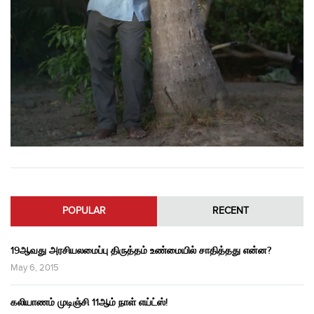
POPULAR
RECENT
19ஆவது அரசியலமைப்பு திருத்தம் உண்மையில் சாதித்தது என்ன?
May 6, 2015
கலியாணம் முடிஞ்சி 11ஆம் நாள் எய்ட்ஸ்!