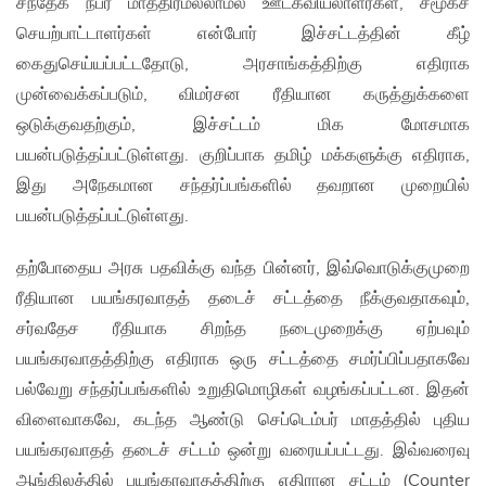
சந்தேக நபர் மாத்திரமல்லாமல் ஊடகவியலாளர்கள், சமூகச்
செயற்பாட்டாளர்கள் என்போர் இச்சட்டத்தின் கீழ்
கைதுசெய்யப்பட்டதோடு, அரசாங்கத்திற்கு எதிராக
முன்வைக்கப்படும், விமர்சன ரீதியான கருத்துக்களை
ஒடுக்குவதற்கும், இச்சட்டம் மிக மோசமாக
பயன்படுத்தப்பட்டுள்ளது. குறிப்பாக தமிழ் மக்களுக்கு எதிராக,
இது அநேகமான சந்தர்ப்பங்களில் தவறான முறையில்
பயன்படுத்தப்பட்டுள்ளது.
தற்போதைய அரசு பதவிக்கு வந்த பின்னர், இவ்வொடுக்குமுறை
ரீதியான பயங்கரவாதத் தடைச் சட்டத்தை நீக்குவதாகவும்,
சர்வதேச ரீதியாக சிறந்த நடைமுறைக்கு ஏற்பவும்
பயங்கரவாதத்திற்கு எதிராக ஒரு சட்டத்தை சமர்ப்பிப்பதாகவே
பல்வேறு சந்தர்ப்பங்களில் உறுதிமொழிகள் வழங்கப்பட்டன. இதன்
விளைவாகவே, கடந்த ஆண்டு செப்டெம்பர் மாதத்தில் புதிய
பயங்கரவாதத் தடைச் சட்டம் ஒன்று வரையப்பட்டது. இவ்வரைவு
ஆங்கிலத்தில் பயங்கரவாதத்திற்கு எதிரான சட்டம் (Counter