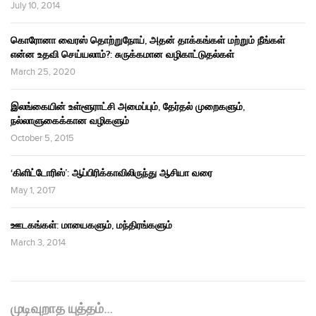
July 10, 2014
கொரோனா வைரஸ் தொற்றுநோய், அதன் தாக்கங்கள் மற்றும் நீங்கள்
என்ன உதவி செய்யலாம்?: சுருக்கமான வழிகாட்டுதல்கள்
March 25, 2020
இலங்கையின் உள்ளூராட்சி அமைப்பும், தேர்தல் முறைகளும்,
நல்லாளுகைக்கான வழிகளும்
October 5, 2015
‘கிளிட்டோரிஸ்’: ஆப்பிரிக்காவிலிருந்து ஆசியா வரை
May 1, 2017
ஊடகங்கள்: மாயைகளும், மந்திரங்களும்
March 3, 2014
முடிவுறாத யுத்தம்…