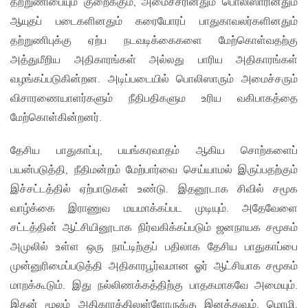
தற்றுணிபையும் குறைக்கும், அமைச்சரினதும் பொலிஸாரினதும்
ஆயுதப் படைகளினதும் கரையோரப் பாதுகாவலர்களினதும்
தற்றுணிபுக்கு ஏற்ப நடவடிக்கைகளை மேற்கொள்வதற்கு
அத்துமீறிய அதிகாரங்கள் அல்லது பாரிய அதிகாரங்கள்
வழங்கப்படுகின்றன. அடிப்படையில் பொலிஸாரும் அமைச்சரும்
விசாரணையாளர்களும் நீதிபதிகளும உரிய வகிபாகத்தை
மேற்கொள்கின்றனர்.
தேசிய பாதுகாப்பு, பயங்கரவாதம் ஆகிய சொற்களைப்
பயன்படுத்தி, நீதிமன்றம் மேற்பார்வை செய்யாமல் இருப்பதற்கும்
இச்சட்டத்தில் ஏற்பாடுகள் உண்டு. இதனூடாக சிவில் சமூக
வாழ்க்கை இராணுவ மயமாக்கப்பட முடியும். அதேவேளை
சட்டத்தின் ஆட்சியினூடாக நிர்வகிக்கப்படும் ஜனநாயக சமூகம்
அமுலில் உள்ள ஒரு நாட்டிற்குப் பதிலாக தேசிய பாதுகாப்பை
முன்னுரிமைப்படுத்தி அதிகாரபூர்வமான ஓர் ஆட்சியாக சமூகம்
மாறக்கூடும். இது நல்லிணக்கத்திற்கு பாதகமாகவே அமையும்.
இதன் மூலம் அதிகாரத்திலுள்ளோருக்கு இனத்துவம், மொழி,