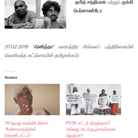
தமித் சந்திமால்
மற்றும்
ருக்கி
பெர்னாண்டோ
(17.02.2019
‘
அனித்தா’
வாராந்திர சிங்களப் பத்திரிகையில்
வெளிவந்த கட்டுரையின் தமிழாக்கம்)
Related
70ஆவது சுதந்திர தினம்:
PSTB: சட்டத் திருத்தமா?
“பேரினவாதத்தின்
அல்லது அடக்குமுறைக்கான
கொண்டாட்டம்”
ஆயுதமா?