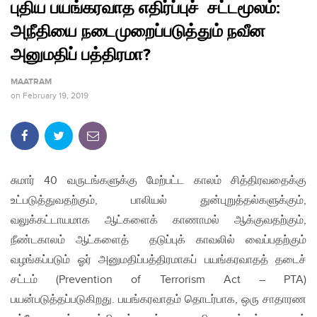
புதிய பயங்கரவாத எதிர்ப்புச் சட்டமூலம்:
அநீதியை நடைமுறைப்படுத்தும் நவீன
அனுமதிப் பத்திரமா?
MAATRAM
on
February 19, 2019
சுமார் 40 வருடங்களுக்கு மேற்பட்ட காலம் சித்திரவதைக்கு
உட்படுத்துவதற்கும், பாலியல் துன்புறுத்தல்களுக்கும்,
வலுக்கட்டாயமாக ஆட்களைக் காணாமல் ஆக்குவதற்கும்,
நீண்டகாலம் ஆட்களைத் தடுப்புக் காவலில் வைப்பதற்கும்
வழங்கப்படும் ஓர் அனுமதிப்பத்திரமாகப் பயங்கரவாதத் தடைச்
சட்டம் (Prevention of Terrorism Act – PTA)
பயன்படுத்தப்படுகிறது. பயங்கரவாதம் தொடர்பாக, ஒரு சாதாரண