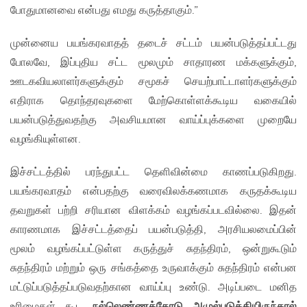
போதுமானவை என்பது எமது கருத்தாகும்.”
முன்னைய பயங்கரவாதத் தடைச் சட்டம் பயன்படுத்தப்பட்டது
போலவே, இப்புதிய சட்ட மூலமும் சாதாரண மக்களுக்கும்,
ஊடகவியலாளர்களுக்கும் சமூகச் செயற்பாட்டாளர்களுக்கும்
எதிராக தொந்தரவுகளை மேற்கொள்ளக்கூடிய வகையில்
பயன்படுத்துவதற்கு அவசியமான வாய்ப்புக்களை முறையே
வழங்கியுள்ளன.
இச்சட்டத்தில் பரந்துபட்ட தெளிவின்மை காணப்படுகிறது.
பயங்கரவாதம் என்பதற்கு வரைவிலக்கணமாக கருதக்கூடிய
தவறுகள் பற்றி சரியான விளக்கம் வழங்கப்படவில்லை. இதன்
காரணமாக இச்சட்டத்தைப் பயன்படுத்தி, அரசியலமைப்பின்
மூலம் வழங்கப்பட்டுள்ள கருத்துச் சுதந்திரம், ஒன்றுகூடும்
சுதந்திரம் மற்றும் ஒரு சங்கத்தை உருவாக்கும் சுதந்திரம் என்பன
மட்டுப்படுத்தப்படுவதற்கான வாய்ப்பு உண்டு. அடிப்படை மனித
உரிமைகள் கூட
நல்லெண்ணத்தோடு அமுல்படுத்தியிருந்தால்