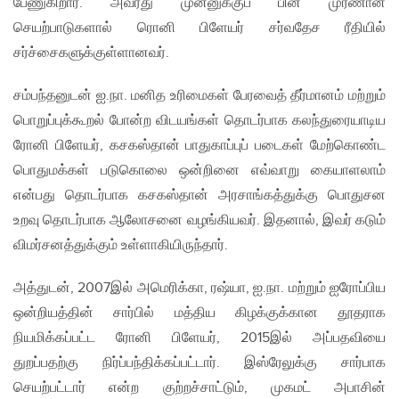
பேணுகிறார். அவரது முன்னுக்குப் பின் முரணான
செயற்பாடுகளால் ரொனி பிளேயர் சர்வதேச ரீதியில்
சர்ச்சைகளுக்குள்ளானவர்.
சம்பந்தனுடன் ஐ.நா. மனித உரிமைகள் பேரவைத் தீர்மானம் மற்றும்
பொறுப்புக்கூறல் போன்ற விடயங்கள் தொடர்பாக கலந்துரையாடிய
ரோனி பிளேயர், கசகஸ்தான் பாதுகாப்புப் படைகள் மேற்கொண்ட
பொதுமக்கள் படுகொலை ஒன்றினை எவ்வாறு கையாளலாம்
என்பது தொடர்பாக கசகஸ்தான் அரசாங்கத்துக்கு பொதுசன
உறவு தொடர்பாக ஆலோசனை வழங்கியவர். இதனால், இவர் கடும்
விமர்சனத்துக்கும் உள்ளாகியிருந்தார்.
அத்துடன், 2007இல் அமெரிக்கா, ரஷ்யா, ஐ.நா. மற்றும் ஐரோப்பிய
ஒன்றியத்தின் சார்பில் மத்திய கிழக்குக்கான தூதராக
நியமிக்கப்பட்ட ரோனி பிளேயர், 2015இல் அப்பதவியை
துறப்பதற்கு நிர்ப்பந்திக்கப்பட்டார். இஸ்ரேலுக்கு சார்பாக
செயற்பட்டார் என்ற குற்றச்சாட்டும், முகமட் அபாசின்