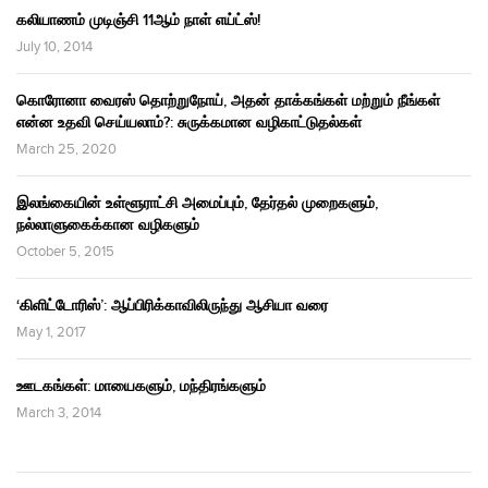
கலியாணம் முடிஞ்சி 11ஆம் நாள் எய்ட்ஸ்!
July 10, 2014
கொரோனா வைரஸ் தொற்றுநோய், அதன் தாக்கங்கள் மற்றும் நீங்கள்
என்ன உதவி செய்யலாம்?: சுருக்கமான வழிகாட்டுதல்கள்
March 25, 2020
இலங்கையின் உள்ளூராட்சி அமைப்பும், தேர்தல் முறைகளும்,
நல்லாளுகைக்கான வழிகளும்
October 5, 2015
‘கிளிட்டோரிஸ்’: ஆப்பிரிக்காவிலிருந்து ஆசியா வரை
May 1, 2017
ஊடகங்கள்: மாயைகளும், மந்திரங்களும்
March 3, 2014