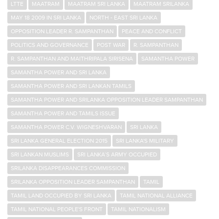
LTTE
MAATRAM
MAATRAM SRI LANKA
MAATRAM SRILANKA
MAY 18 2009 IN SRI LANKA
NORTH - EAST SRI LANKA
OPPOSITION LEADER R. SAMPANTHAN
PEACE AND CONFLICT
POLITICS AND GOVERNANCE
POST WAR
R. SAMPANTHAN
R. SAMPANTHAN AND MAITHRIPALA SIRISENA
SAMANTHA POWER
SAMANTHA POWER AND SRI LANKA
SAMANTHA POWER AND SRI LANKAN TAMILS
SAMANTHA POWER AND SRILANKA OPPOSITION LEADER SAMPANTHAN
SAMANTHA POWER AND TAMILS ISSUE
SAMANTHA POWER C.V. WIGNESHVARAN
SRI LANKA
SRI LANKA GENERAL ELECTION 2015
SRI LANKA'S MILITARY
SRI LANKAN MUSLIMS
SRI LANKA’S ARMY OCCUPIED
SRILANKA DISAPPEARANCES COMMISSION
SRILANKA OPPOSITION LEADER SAMPANTHAN
TAMIL
TAMIL LAND OCCUPIED BY SRI LANKA
TAMIL NATIONAL ALLIANCE
TAMIL NATIONAL PEOPLE'S FRONT
TAMIL NATIONALISM