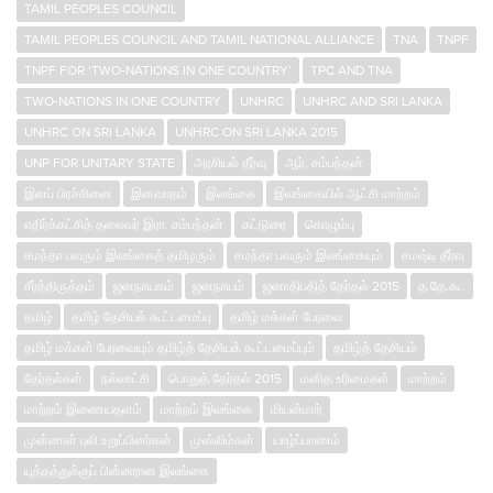
TAMIL PEOPLES COUNCIL
TAMIL PEOPLES COUNCIL AND TAMIL NATIONAL ALLIANCE
TNA
TNPF
TNPF FOR ‘TWO-NATIONS IN ONE COUNTRY’
TPC AND TNA
TWO-NATIONS IN ONE COUNTRY
UNHRC
UNHRC AND SRI LANKA
UNHRC ON SRI LANKA
UNHRC ON SRI LANKA 2015
UNP FOR UNITARY STATE
அரசியல் தீர்வு
ஆர். சம்பந்தன்
இனப் பிரச்சினை
இனவாதம்
இலங்கை
இலங்கையில் ஆட்சி மாற்றம்
எதிர்க்கட்சித் தலைவர் இரா. சம்பந்தன்
கட்டுரை
கொழும்பு
சமந்தா பவரும் இலங்கைத் தமிழரும்
சமந்தா பவரும் இலங்கையும்
சமஷ்டி தீர்வு
சீர்த்திருத்தம்
ஜனநாயகம்
ஜனநாயம்
ஜனாதிபதித் தேர்தல் 2015
த.தே.கூ.
தமிழ்
தமிழ் தேசியக் கூட்டமைப்பு
தமிழ் மக்கள் பேரவை
தமிழ் மக்கள் பேரவையும் தமிழ்த் தேசியக் கூட்டமைப்பும்
தமிழ்த் தேசியம்
தேர்தல்கள்
நல்லாட்சி
பொதுத் தேர்தல் 2015
மனித உரிமைகள்
மாற்றம்
மாற்றம் இணையதளம்
மாற்றம் இலங்கை
மியன்மார்
முன்னாள் புலி உறுப்பினர்கள்
முஸ்லிம்கள்
யாழ்ப்பாணம்
யுத்தத்துக்குப் பின்னரான இலங்கை