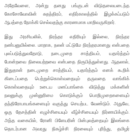
அதேவேளை, அன்று தனது பங்குடன் விடுதலையடைந்த
கோசோவோவின் சுதந்திரம், எதிர்காலத்தில் இழக்கப்படும்
ஆபத்தை நோக்கி செல்வதற்கு காரணமாக மாறிவருகிறார்.
இது அரசியலில், நிரந்தர எதிரியும் இல்லை, நிரந்தர
நண்பனுமில்லை. மாறாக, நலன் மட்டுமே நிரந்தரமானது என்பதை
புலப்படுத்துவதோடு, நடைமுறை சாத்தியம், யதார்த்தம்
போன்றவை நிலையற்றவை என்பதை நிரூபித்துள்ளது. ஆதலால்,
இதுதான் நடைமுறை சாத்தியம், யதார்த்தம் எனக் கூறிக்
கிடைப்பதை பெற்றுக்கொள்வதையும் தருவதை வாங்கிக்
கொள்வதையும் உடைய மனப்பாங்கை விடுத்து மக்களின்
நலனுக்கு முன்னுரிமை கொடுக்கும் பொறிமுறைகளையும்
தந்திரோபாயங்களையும் வகுத்து செயற்பட வேண்டும். அதுவே,
ஒரு தேசத்தின் எழுச்சியையும் வீழ்ச்சியையும் நிர்ணயிக்கும்.
அந்த வகையில், ரோனி பிளேயரின் பின்புலத்தையும் இலங்கை
தொடர்பான அவரது நிகழ்ச்சி நிரலையும் புரிந்து, தமிழர்