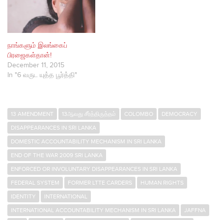
நாங்களும் இலங்கைப்
பிரஜைகள்தான்!
December 11, 2015
In "6 வருட யுத்த பூர்த்தி"
13 AMENDMENT
13ஆவது சீர்த்திருத்தம்
COLOMBO
DEMOCRACY
DISAPPEARANCES IN SRI LANKA
DOMESTIC ACCOUNTABILITY MECHANISM IN SRI LANKA
END OF THE WAR 2009 SRI LANKA
ENFORCED OR INVOLUNTARY DISAPPEARANCES IN SRI LANKA
FEDERAL SYSTEM
FORMER LTTE CARDERS
HUMAN RIGHTS
IDENTITY
INTERNATIONAL
INTERNATIONAL ACCOUNTABILITY MECHANISM IN SRI LANKA
JAFFNA