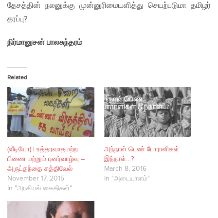
தேசத்தின் நலனுக்கு முன்னுரிமையளித்து செயற்படுமா தமிழர்
தரப்பு?
நிர்மானுசன் பாலசுந்தரம்
Related
(வீடியோ) | உத்தரவாதமற்ற
அந்நாள் பெண் போராளிகள்
பிணை மற்றும் புனர்வாழ்வு –
இந்நாள்…?
அருட்தந்தை சத்திவேல்
March 8, 2016
November 17, 2015
In "அடையாளம்"
In "அரசியல் கைதிகள்"