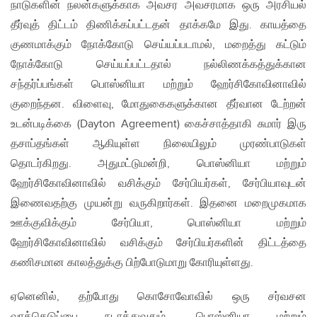
நாடுகளின் நலன்களுக்காக அவசர அவசரமாக ஒரு அரசியல்
தீர்வுத் திட்டம் திணிக்கப்பட்டதன் தாக்கமே இது. காயத்தை
குணமாக்கும் நோக்கோடு செய்யப்படாமல், மறைத்து கட்டும்
நோக்கோடு செய்யப்பட்டதால் நல்லிணக்கத்துக்கான
சந்தர்ப்பங்கள் பொஸ்னியா மற்றும் ஹேர்சிகோவினாவில்
குறைந்தன. விளைவு, மோதுகைகளுக்கான தீர்வான டேற்றன்
உடன்படிக்கை (Dayton Agreement) கைச்சாத்தாகி சுமார் இரு
தசாப்தங்கள் ஆகியுள்ள நிலையிலும் முரண்பாடுகள்
தொடர்கிறது. அதுமட்டுமன்றி, பொஸ்னியா மற்றும்
ஹேர்சிகோவினாவில் வசிக்கும் சேர்பியர்கள், சேர்பியாவுடன்
இணைவதற்கு முயன்று வருகிறார்கள். இதனை மறைமுகமாக
ஊக்குவிக்கும் சேர்பியா, பொஸ்னியா மற்றும்
ஹேர்சிகோவினாவில் வசிக்கும் சேர்பியர்களின் திட்டத்தை
கணிசமான காலத்துக்கு பிற்போடுமாறு கோரியுள்ளது.
ஏனெனில், தற்போது கொசோவோவில் ஒரு சர்வசன
வாக்கெடுப்பை நடாத்துவதும், பொஸ்னியா மற்றும்