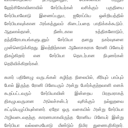
ஹேர்சிகோவினாவில் சேர்பியர்கள் வசிக்கும் பகுதியை
சேர்பியாவோடு இணைப்பதும, ஐரோப்பிய ஒன்றியத்தில்
சேர்பியாவுக்கான அங்கத்துவம் கிடைப்பதை பாதிக்கக்கூடும்.
ஆதலால்தான், நீண்டகால உத்திகளோடும்,
தந்திரோபாயங்களுடனும் சேர்பியா தனது நகர்வுகளை
முன்னெடுக்கிறது. இவற்றிற்கான ஆலோசகராக ரோனி பிளேயர்
திகழ்கிறார் என சேர்பியா தொடர்பான நிபுணர்கள்
தெரிவிக்கிறார்கள்.
சுமார் பதினேழு வருடங்கள் கழிந்த நிலையில், கீரியும் பாம்பும்
போல் இருந்த ரோனி பிளேயரும் அன்று போர்க்குற்றவாளி எனக்
கூறப்பட்டவரும் சேர்பியாவின் இன்றைய பிரதமராகத்
திகழுபவருமான அலெச்சன்டர் வுசிக்கும் நல்லுறவை
கட்டியெழுப்பியுள்ளனர். ஏதோ ஒரு வகையில் அன்று சேர்பியா
அழிவடைவதற்கு காரணமாகவிருந்த ரோனிய பிளேயர் இன்று
சேர்பியா வல்லமையோடு மீண்டும் நிமிர துணைபுரிகிறார்.