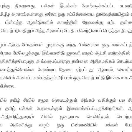
புக்கு நிகரானது. புலிகள் இயக்கம் தோற்கடிக்கப்பட்ட உடனட
 தமிழீழ அரசாங்கமானது ஏதோ ஒரு நம்பிக்கையை ஓரளவுக்காயினும் க
ல், பின்வந்த ஆண்டுகளில் காலத்தின் தேவைக்கு ஏற்ப தன்
செயற்படுவதிலும் அந்த அமைப்பு போதிய வெற்றியைப் பெறத்தவறியது
ும் ஆயுத மோதல்கள் முடிவுக்கு வந்த பின்னரான ஒரு காலகட்டத்
ன்றாக மேலெழுந்தது. இவ்வாண்டு ஜனவரி மாதம் ஆட்சி மாற்றத்தின் 
் அதிகரித்தபொழுது அவ்வமைப்பானது தன்னை அதிகமதிகம் செயற்பா
கவமைத்துக்கொள்ள வேண்டிய தேவை ஏற்பட்டது. ஆனால், கொள்
க்க சிவில் அமைப்பு என்பதற்கும் அப்பால் ஒரு செயற்பாட்டு இயக்கமாக 
வில்லை.
் தமிழ் சிவில் சமூக அமையத்துள் அங்கம் வகிக்கும் பல சி
ு தமிழ் மக்கள் பேரவைக்குள் இணைக்கப்பட்டிருக்கிறார்கள். ஆ
 அதிகரித்துவரும் சிவில் ஜனநாயக வெளிக்குள் செயற்பாட
வை அதிகரித்து வரும் ஒரு பின்னணியில் மக்கள் பே