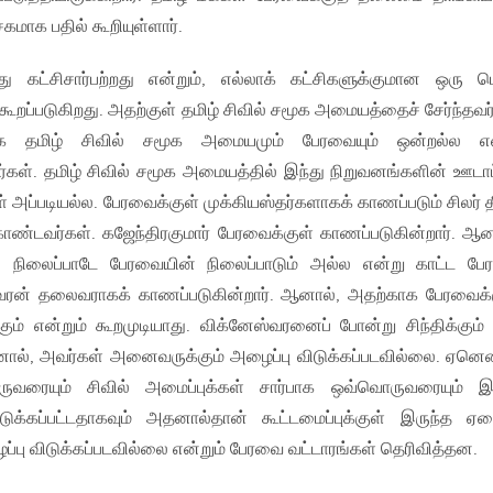
சகமாக பதில் கூறியுள்ளார்.
 கட்சிசார்பற்றது என்றும், எல்லாக் கட்சிகளுக்குமான ஒரு 
கூறப்படுகிறது. அதற்குள் தமிழ் சிவில் சமூக அமையத்தைச் சேர்ந்தவர
க தமிழ் சிவில் சமூக அமையமும் பேரவையும் ஒன்றல்ல என
றார்கள். தமிழ் சிவில் சமூக அமையத்தில் இந்து நிறுவனங்களின் ஊடாட
அப்படியல்ல. பேரவைக்குள் முக்கியஸ்தர்களாகக் காணப்படும் சிலர் த
ொண்டவர்கள். கஜேந்திரகுமார் பேரவைக்குள் காணப்படுகின்றார். ஆன
நிலைப்பாடே பேரவையின் நிலைப்பாடும் அல்ல என்று காட்ட ப
ஸ்வரன் தலைவராகக் காணப்படுகின்றார். ஆனால், அதற்காக பேரவைக்
் என்றும் கூறமுடியாது. விக்னேஸ்வரனைப் போன்று சிந்திக்கும் 
ஆனால், அவர்கள் அனைவருக்கும் அழைப்பு விடுக்கப்படவில்லை. ஏனென
ருவரையும் சிவில் அமைப்புக்கள் சார்பாக ஒவ்வொருவரையும் இ
ிடுக்கப்பட்டதாகவும் அதனால்தான் கூட்டமைப்புக்குள் இருந்த 
ப்பு விடுக்கப்படவில்லை என்றும் பேரவை வட்டாரங்கள் தெரிவித்தன.