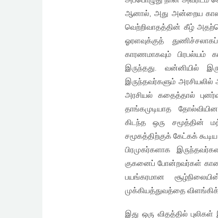
அப்பொழுது நான் அவரிடம் ச
ஆனால், அது அன்றைய காலகட்
வெற்றிவாதத்தின் கீழ் அதற்
ஓரளவுக்குத் துணிச்சலாக
காரணமாகவும் பிரபல்யம் 
இருந்தது. வன்னியில் இர
இருந்தவர்களும் அரசியலில்
அரசியல் கதைத்தால் புனர்வ
தாங்கமுடியாத தோல்வியின
கிடந்த ஒரு சமூத்தின் 
சமூகத்திற்குக் கேட்கக் கூடி
பிரமுகர்களாக இருந்தவர்
குகனைப் போன்றவர்கள் காண
பயங்கரமான சூழ்நிலையி
முக்கியத்துவத்தை விளங்கி
இது ஒரு விதத்தில் புலிகள்