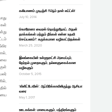
கலியாணம் முடிஞ்சி 11ஆம் நாள் எய்ட்ஸ்!
July 10, 2014
பொது
்கள்
கொரோனா வைரஸ் தொற்றுநோய், அதன்
்று
தாக்கங்கள் மற்றும் நீங்கள் என்ன உதவி
்டம்
செய்யலாம்?: சுருக்கமான வழிகாட்டுதல்கள்
March 25, 2020
ீவிர
ால்,
இலங்கையின் உள்ளூராட்சி அமைப்பும்,
ேரவை
தேர்தல் முறைகளும், நல்லாளுகைக்கான
குள்
வழிகளும்
பலர்
October 5, 2015
ில்,
‘கிளிட்டோரிஸ்’: ஆப்பிரிக்காவிலிருந்து ஆசியா
தில்
வரை
ஏனைய
May 1, 2017
ஊடகங்கள்: மாயைகளும், மந்திரங்களும்