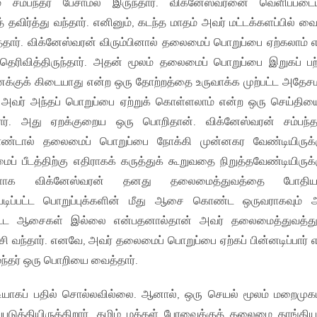
 சம்பந்தர் பேசாமல் இருந்தார். விக்னேஸ்வரனை வெளிப்பட
் தவிர்த்து வந்தார். எனினும், கடந்த மாதம் அவர் மட்டக்களப்பில் வை
். விக்னேஸ்வரன் விரும்பினால் தலைமைப் பொறுப்பை ஏற்கலாம் 
தெரிவித்திருந்தார். அதன் மூலம் தலைமைப் பொறுப்பை இறுகப் பற்
னக்குக் கிடையாது என்ற ஒரு தோற்றத்தை உருவாக்க முற்பட்ட அதேச
் அவர் அந்தப் பொறுப்பை ஏற்றுக் கொள்ளலாம் என்ற ஒரு செய்தியை
ட்டார். அது ஏறக்குறைய ஒரு பொறிதான். விக்னேஸ்வரன் சம்பந்த
்டால் தலைமைப் பொறுப்பை நோக்கி முன்னகர வேண்டியிருக்க
் பீடத்திற்கு எதிராகக் கருத்துக் கூறுவதை நிறுத்தவேண்டியிருக்க
ாக விக்னேஸ்வரன் தனது தலைமைத்துவத்தை போதிய
அப்படிப்பட்ட பொறுப்புக்களின் மீது ஆசை கொண்ட ஒருவராகவும் 
்பட்ட ஆசைகள் இல்லை என்பதனால்தான் அவர் தலைமைத்துவத்து
ி வந்தார். எனவே, அவர் தலைமைப் பொறுப்பை ஏற்கப் பின்னடிப்பார் 
்மந்தர் ஒரு பொறியை வைத்தார்.
டியாகப் பதில் சொல்லவில்லை. ஆனால், ஒரு செயல் மூலம் மறைமு
படுத்தியிருக்கிறார். தமிழ் மக்கள் பேரவைக்குத் தலைமை தாங்கி