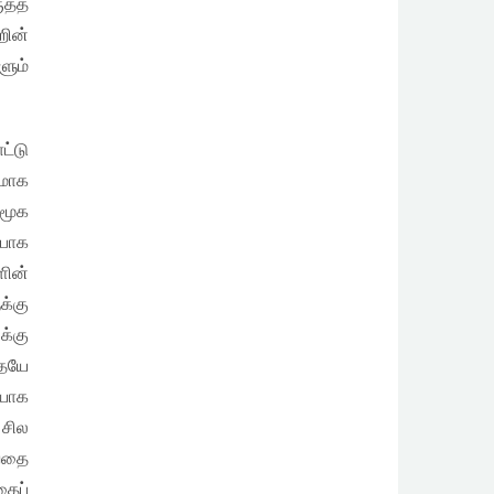
ுதத்
றின்
ளும்
ட்டு
மாக
சமூக
்பாக
ின்
க்கு
க்கு
தையே
ரயோக
சில
்வதை
தைப்