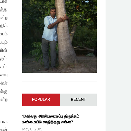
ையாக
த்து
என்ற
றிக்
மயம்
யும்
ரின்
ும்.
ும்.
ளவு
அவர்
க்கு
என்ற
POPULAR
RECENT
19ஆவது அரசியலமைப்பு திருத்தம்
கமாக
உண்மையில் சாதித்தது என்ன?
May 6, 2015
யதன்