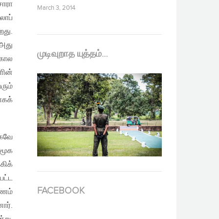
சாரா
March 3, 2014
லாப்
றது.
 அது
முடிவுறாத யுத்தம்…
்கால
ின்
ரும்
ாகக்
ாகவே
சமூக
கிக்
பட்ட
FACEBOOK
ணம்
ார்.