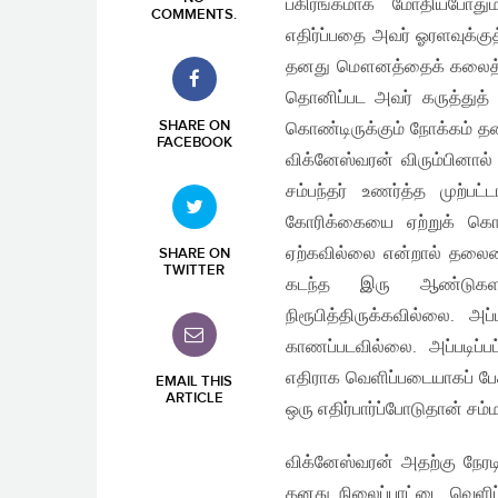
பகிரங்கமாக மோதியபோதும்
COMMENTS
.
எதிர்ப்பதை அவர் ஓரளவுக்குத
தனது மௌனத்தைக் கலைத்தார
தொனிப்பட அவர் கருத்துத் 
SHARE ON
கொண்டிருக்கும் நோக்கம் த
FACEBOOK
விக்னேஸ்வரன் விரும்பினால
சம்பந்தர் உணர்த்த முற்ப
கோரிக்கையை ஏற்றுக் கொண
ஏற்கவில்லை என்றால் தலைமைப
SHARE ON
TWITTER
கடந்த இரு ஆண்டுகள
நிரூபித்திருக்கவில்லை. 
காணப்படவில்லை. அப்படிப
எதிராக வெளிப்படையாகப் பேச
EMAIL THIS
ARTICLE
ஒரு எதிர்பார்ப்போடுதான் சம
விக்னேஸ்வரன் அதற்கு நேர
தனது நிலைப்பாட்டை வெளிப்