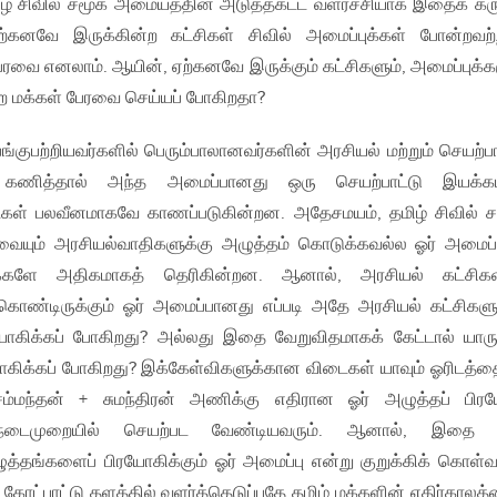
 தமிழ் சிவில் சமூக அமையத்தின் அடுத்தகட்ட வளர்ச்சியாக இதைக் கர
கனவே இருக்கின்ற கட்சிகள் சிவில் அமைப்புக்கள் போன்றவற்
 எனலாம். ஆயின், ஏற்கனவே இருக்கும் கட்சிகளும், அமைப்புக்க
 மக்கள் பேரவை செய்யப் போகிறதா?
்குபற்றியவர்களில் பெரும்பாலானவர்களின் அரசியல் மற்றும் செயற்பா
 கணித்தால் அந்த அமைப்பானது ஒரு செயற்பாட்டு இயக்க
ைகள் பலவீனமாகவே காணப்படுகின்றன. அதேசமயம், தமிழ் சிவில் 
யும் அரசியல்வாதிகளுக்கு அழுத்தம் கொடுக்கவல்ல ஓர் அமைப
ுக்களே அதிகமாகத் தெரிகின்றன. ஆனால், அரசியல் கட்சிகள
 கொண்டிருக்கும் ஓர் அமைப்பானது எப்படி அதே அரசியல் கட்சிகளு
யோகிக்கப் போகிறது? அல்லது இதை வேறுவிதமாகக் கேட்டால் யாரு
ோகிக்கப் போகிறது? இக்கேள்விகளுக்கான விடைகள் யாவும் ஓரிடத்
சம்மந்தன் + சுமந்திரன் அணிக்கு எதிரான ஓர் அழுத்தப் பி
டைமுறையில் செயற்பட வேண்டியவரும். ஆனால், இதை 
ுத்தங்களைப் பிரயோகிக்கும் ஓர் அமைப்பு என்று குறுக்கிக் கொள
கோட்பாட்டு தளத்தில் வளர்த்தெடுப்பதே தமிழ் மக்களின் எதிர்காலத்