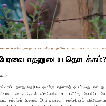
சினை
,
கட்டுரை
,
கொழும்பு
,
ஜனநாயகம்
,
தமிழ்
,
தமிழ்த் தேசியம்
,
யாழ்ப்பாணம்
,
வட மாகாண சப
ள் பேரவை எதனுடைய தொடக்கம்
hoto
னேஸ்வரன். தனது தெரிவே தனக்கு எதிராகத் திரும்புவது என்பது
ிதான். என்பதால்தான் விக்னேஸ்வரன் கட்சிக்கு வெளியே செ
ாம் சம்பந்தர் பேசாமல் இருந்துவந்தார். சுமந்திரனும் விக்னேஸ்வர