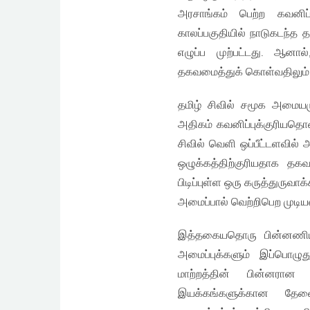
அரசாங்கம் பெற்ற கவனிப்
காலப்பகுதியில் நாடுகடந்த
எழுப்ப முற்பட்டது. ஆனா
தகவமைத்துக் கொள்வதிலும் 
தமிழ் சிவில் சமூக அமையம
அதிகம் கவனிப்புக்குரியதொ
சிவில் வெளி ஒப்பீட்டளவில
ஒழுக்கத்திற்குரியதாக த
பிடிப்புள்ள ஒரு கருத்துருவா
அமைப்பால் வெற்றிபெற முடிய
இத்தகையதொரு பின்னணியில
அமைப்புக்களும் இப்பொழுத
மாற்றத்தின் பின்னரான
இயக்கங்களுக்கான தே