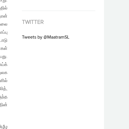
்று.
தில்
தான்
TWITTER
நிலை
ப்பு
Tweets by @MaatramSL
டோடு
்கள்
யது.
ய்க்
ுலக
ளில்
ித்,
ுந்த
ின்
ிழீழ