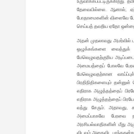
உருவாக்கப்பட்டிருக்கிறது.
தேவையில்லை. ஆனால், ஏற்
போதாமைகளின் விளைவே பேரவை
செய்யத் தவறிய ஏதோ ஒன்றை
அதன் முதலாவது அமர்வில் பங
ஒழுக்கங்களை வைத்துக்
மேலெழுவதற்குரிய அடிப்பட
அமையத்தைப் போலவே பேரவை
மேலெழுவதற்கான வாய்ப்ப
பிரதிநிதிகளையும் தன்னுள்
எதிராக அழுத்தத்தைப் பிர
எதிராக அழுத்தத்தைப் பிரய
வந்து சேரும். அதாவது, 
அமைப்பாகவே பேரவை ந
அரசியல்வாதிகளின் மீது அழ
விடவும் அதைவிட பரந்தகன்ற 