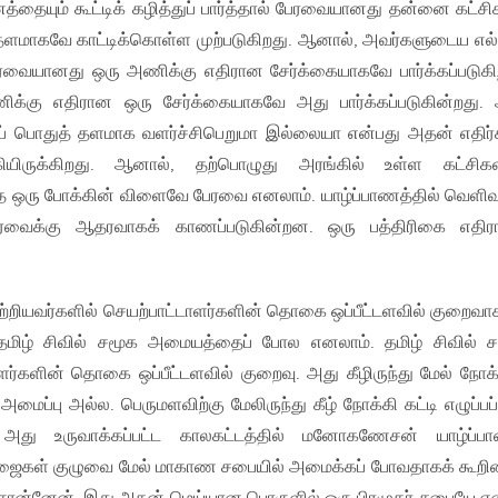
யும் கூட்டிக் கழித்துப் பார்த்தால் பேரவையானது தன்னை கட்சி
ளமாகவே காட்டிக்கொள்ள முற்படுகிறது. ஆனால், அவர்களுடைய எல்
ேரவையானது ஒரு அணிக்கு எதிரான சேர்க்கையாகவே பார்க்கப்படுகி
ணிக்கு எதிரான ஒரு சேர்க்கையாகவே அது பார்க்கப்படுகின்றது.
ாப் பொதுத் தளமாக வளர்ச்சிபெறுமா இல்லையா என்பது அதன் எதிர
ியிருக்கிறது. ஆனால், தற்பொழுது அரங்கில் உள்ள கட்சிகள
றாத ஒரு போக்கின் விளைவே பேரவை எனலாம். யாழ்ப்பாணத்தில் வெளிவ
ரவைக்கு ஆதரவாகக் காணப்படுகின்றன. ஒரு பத்திரிகை எதிர
பற்றியவர்களில் செயற்பாட்டாளர்களின் தொகை ஒப்பீட்டளவில் குறைவ
தமிழ் சிவில் சமூக அமையத்தைப் போல எனலாம். தமிழ் சிவில் 
ர்களின் தொகை ஒப்பீட்டளவில் குறைவு. அது கீழிருந்து மேல் நோக்
் அமைப்பு அல்ல. பெருமளவிற்கு மேலிருந்து கீழ் நோக்கி கட்டி எழுப்பப்
 அது உருவாக்கப்பட்ட காலகட்டத்தில் மனோகணேசன் யாழ்ப்பா
 பிரஜைகள் குழுவை மேல் மாகாண சபையில் அமைக்கப் போவதாகக் கூறின