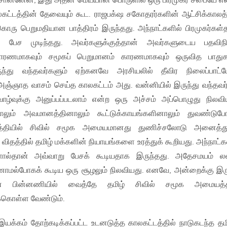
ொன்னேன், இது அதன் மெய்யான பொருளில் ஒரு பிரமுகர் சபையே என
டத்தின் தேவையும் கூட. ராஜபக்‌ஷ சகோதரர்களின் ஆட்சிக்காலத்
கொரு பெறுமதியான பாத்திரம் இருந்தது. அந்நாட்களில் பிரமுகர்கள்
ப் பேச முடிந்தது. அவர்களுக்குத்தான் அவர்களுடைய பதவி
காரணமாகவும் சமூகப் பெறுமானம் காரணமாகவும் ஒருவித பாதுகா
ுந்து வந்தவர்களும் ஏற்கனவே அரசியலில் தீவிர நிலைப்பாட்
 அஞ்ஞாத வாசம் செய்த காலகட்டம் அது. வன்னியில் இருந்து வந்தவர
ாழ்வுக்கு அனுப்பப்படலாம் என்ற ஒரு அச்சம் அப்பொழுது நிலவி
ாலும் அவமானத்தினாலும் கூட்டுக்காயங்களினாலும் துவண்டுபோ
மத்தியில் சிவில் சமூக அமையமானது துணிச்சலோடு அனைத்த
ய விதத்தில் தமிழ் மக்களின் நியாயங்களை உரத்துக் கூறியது. அந்நாட்க
களால்தான் அவ்வாறு பேசக் கூடியதாக இருந்தது. அதேசமயம் லல
ாமல்போகக் கூடிய ஒரு சூழலும் நிலவியது. எனவே, அன்றைக்கு இர
ன் பின்னணியில் வைத்தே தமிழ் சிவில் சமூக அமையத்த
க்கொள்ள வேண்டும்.
 இயக்கம் தோற்கடிக்கப்பட்ட உடனடுத்த காலகட்டத்தில் நாடுகடந்த தம