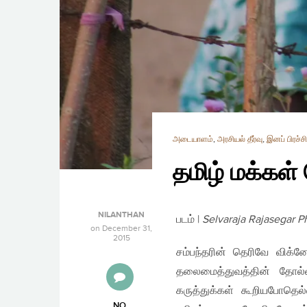
அடையாளம்
,
அரசியல் தீர்வு
,
இனப் பிரச்
தமிழ் மக்க
NILANTHAN
படம் |
Selvaraja Rajasegar P
on
December 31,
2015
சம்பந்தரின் தெரிவே விக்
தலைமைத்துவத்தின் தோல்வ
கருத்துக்கள் கூறியபோதெல்ல
NO