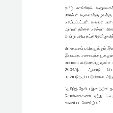
தமிழ் காங்கிரஸ் அலுவலகத
சோல்பரி ஆணைக்குழுவுக்கு ச
செய்யப்பட்டார். அவரை பணிந
மற்றவர் தந்தை செல்வா. ஆனா
அன்று புதிய கட்சி தோற்றுவி
விடுதலைப் புலிகளுக்கும் இ
இனவாத சலசலபுக்களுக்கும் ம
வரைபை எட்டுவதற்கு முன்னர்
2004ஆம் ஆண்டு பொது
பயன்படுத்தப்பட்டுள்ளன. அந்தத
“தமிழ்த் தேசிய இனத்தின் 
கொள்கைகளை ஏற்று அவற்றின
காணப்பட வேண்டும்.”