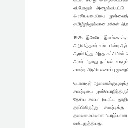
கட்சி என்று அழைக்கப்படும
எப்போதும் அழைக்கப்பட்டு
அரசியலமைப்பை முன்வைத்த
தமிழீழத்துக்கான மக்கள் ஆ
1925 இலேயே இலங்கைக்கு
அறிவித்தவர் எஸ்.டபிள்யு.ஆர
ஆரம்பித்து அந்த கட்சியின
அவர். “நமது நாட்டில் வாழ
சமஷ்டி அரசியலமைப்பு முறையே”
டொனமூர் ஆணைக்குழுவுக்கு
சமஷ்டியை முன்மொழிந்திருக
தேசிய சபை” (உடரட்ட ஜாதி
தரப்பிலிருந்து சமஷ்டிக்
தலைமையிலான “யாழ்ப்பாண வ
வலியுறுத்தியது.