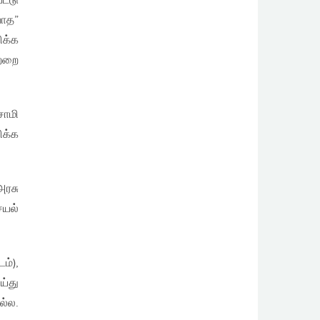
ட்டு
வாத”
ிக்க
ற்றை
சாமி
ிக்க
அரசு
ெயல்
ம்),
ய்து
ல்ல.