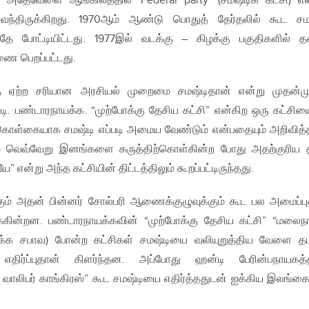
் அதேவேளை ஆங்கிலத்தில் ‘Federal party’ (சமஷ்டிக் கட்சி) எ
 வந்திருக்கிறது. 1970ஆம் ஆண்டு பொதுத் தேர்தலில் கூட சம
ே போட்டியிட்டது. 1977இல் வடக்கு – கிழக்கு பகுதிகளில் த
ணை பெறப்பட்டது.
 ஏற்ற சரியான அரசியல் முறைமை சமஷ்டிதான் என்று முதன்ம
்.டி. பண்டாரநாயக்க. “முற்போக்கு தேசிய கட்சி” என்கிற ஒரு கட்சியை
் கொள்கையாக சமஷ்டி எப்படி அமைய வேண்டும் என்பதையும் அறிவித்
ும் வெவ்வேறு இனங்களை கருத்திற்கொள்கின்ற போது அதற்குரிய தீ
 என்று அந்த கட்சியின் திட்டத்திலும் கூறப்பட்டிருந்தது.
ம் அதன் பின்னர் சோல்பரி ஆணைக்குழுவுக்கும் கூட பல அமைப்பு
்கின்றன. பண்டாரநாயக்கவின் “முற்போக்கு தேசிய கட்சி” “மலைநா
க்க சபாவ) போன்ற கட்சிகள் சமஷ்டியை வலியுறுத்திய வேளை தம
கு எதிர்ப்புதான் கிளர்ந்தன. அப்போது ஹன்டி பேரின்பநாயகத்
ாலிபர் காங்கிரஸ்” கூட சமஷ்டியை எதிர்த்ததுடன் ஐக்கிய இலங்