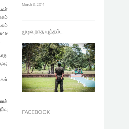
March 3, 2014
பவர்
்கம்
பலம்
முடிவுறாத யுத்தம்…
1949
.
போது
முழு
கள்
ாரக்
ர்வு
FACEBOOK