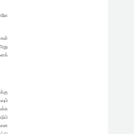
ள்ளே
்கள்
 அது
களக்
க்கு
வும்
்க்க
டும்
ியான