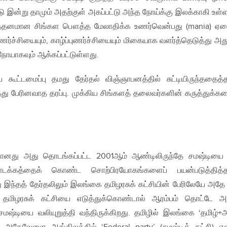
ு இன்று தாமும் அதற்குள் அகப்பட்டு அந்த நோய்க்கு இலக்காகி உள்
ித்தனமான சிங்கள பௌத்த மேலாதிக்க உணர்வென்பது (mania) 
்ச்சியையும், காழ்ப்புணர்ச்சியையும் மிகையாக வளர்த்தெடுத்து அது
் நோயாகவும் ஆக்கப்பட்டுள்ளது.
ய கூட்டமைப்பு தமது தேர்தல் விஞ்ஞாபனத்தில் சுட்டியிருந்ததைத்
்தது பேரினவாத தரப்பு. முக்கிய சிங்களத் தலைவர்களின் கருத்துக்க
ப்பானது அது தொடங்கப்பட்ட 2001ஆம் ஆண்டிலிருந்தே சமஷ்டியை
ளடக்கத்தைக் கொண்ட சொற்பிரயோகங்களைப் பயன்படுத்தித்த
ு இந்தத் தேர்தலிலும் இலங்கை தமிழரசுக் கட்சியின் பேரிலேயே அதே 
து. தமிழரசுக் கட்சியை எடுத்துக்கொண்டால் ஆரம்பம் தொட்டே 
மஷ்டியை வலியுறுத்தி வந்திருக்கிறது. தமிழில் இலங்கை ‘தமிழ்+அ