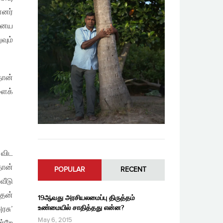
ளனர்
ஏனைய
வும்
தான்
ளைக்
 விட
ான்
POPULAR
RECENT
வீடு
அதன்
19ஆவது அரசியலமைப்பு திருத்தம்
உண்மையில் சாதித்தது என்ன?
ரசு’
May 6, 2015