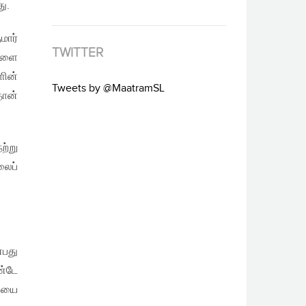
ு.
மார்
TWITTER
ிகளை
ின்
Tweets by @MaatramSL
தான்
ற்று
லைப்
்பது
ண்டே
கையை