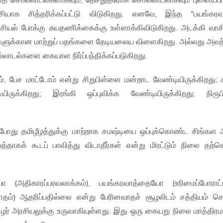
த சொல்லாடல்களாகவும், தேசதுத்ரோக சொல்லாடலாகவும் புனையப்ப
்சியாக சித்தரிக்கப்பட்டு விடுகிறது. எனவே, இந்த “பயங்கர
யல் போக்கு சுயதணிக்கைக்கு உள்ளாக்கிவிடுகிறது. அடக்கி வாச
ங்களுக்கான மாற்றுப் பதங்களை தேடியலைய விளைகிறது. அல்லது அவ
்லாடல்களை கையாள நிர்ப்பந்திக்கப்படுகிறது.
், பேச மாட்டோம் என்று சிறுபிள்ளை மன்றாட வேண்டியிருக்கிறது; 
ிருக்கிறது; இரங்கி ஒப்புவிக்க வேண்டியிருக்கிறது; நிரூப
 போது தமிழீழத்துக்கு மாற்றாக சமஷ்டியை ஒப்புக்கொண்ட சிங்கள 
ாகக் கூடப் பாவித்து விடாதீர்கள் என்று மிரட்டும் நிலை தற்ச
 (அதிகாரப்பரவலாக்கம்), பயங்கரவாத்தையோ (உரிமைப்போராட்ட
்) ஆதரிப்பதில்லை என்று பேரினவாதச் சூழலிடம் சத்தியம் செ
ர் அரசியலுக்கு உருவாகியுள்ளது. இது ஒரு கையறு நிலை மாத்திரம