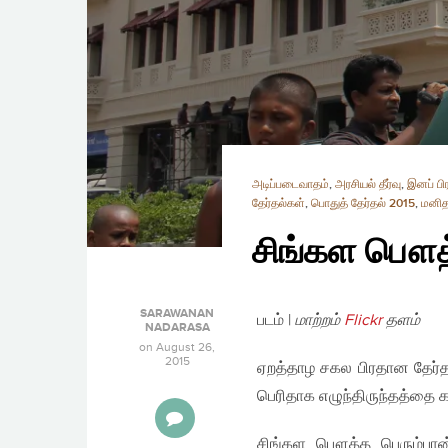
அடிப்படைவாதம்
,
அரசியல் தீர்வு
,
இனப் பி
தேர்தல்கள்
,
பொதுத் தேர்தல் 2015
,
மனித
சிங்கள பௌத்
SARAWANAN
படம் |
மாற்றம்
Flickr
தளம்
NADARASA
on
August 26,
2015
ஏறத்தாழ சகல பிரதான தேர்த
பெரிதாக எழுந்திருந்தத்தை கண
சிங்கள பௌத்த பெரும்பான்