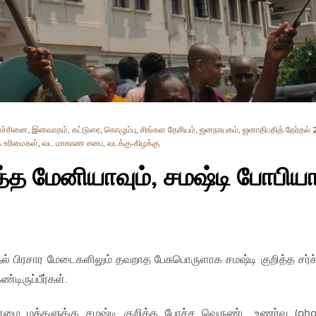
ரச்சினை
,
இனவாதம்
,
கட்டுரை
,
கொழும்பு
,
சிங்கள தேசியம்
,
ஜனநாயகம்
,
ஜனாதிபதித் தேர்தல் 
 உரிமைகள்
,
வட மாகாண சபை
,
வடக்கு-கிழக்கு
த மேனியாவும், சமஷ்டி போபியா
ல் பிரசார மேடைகளிலும் தவறாத பேசுபொருளாக சமஷ்டி குறித்த சர்
்டிருப்பீர்கள்.
மை மக்களுக்கு சமஷ்டி குறித்த பேரச்ச வெருண்ட உணர்வு (pho