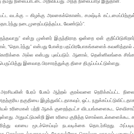
தமது நிலைப்பாட்டை அறிவிப்பது. அந்த நிலைப்பாடு இதுதான்.
ுபட்ட வடக்கு – கிழக்கு அலகைக்கொண்ட சமஷ்டிக் கட்டமைப்பிற்கு
 தொடர்ந்து நடைமுறைப்படுத்தப்பட வேண்டும்”.
ந்தவாறு” என்று முன்னர் இருந்திராத ஒன்றை ஏன் குறிப்பிடுகிறார
ல், “தொடர்ந்து” என்பது போன்ற பதப்பிரயோகங்களைக் கவனித்தால்
கோரிக்கை அல்ல என்பது புலப்படும். ஆனால், தென்னிலங்கை சிங்
ருப்பித்து இனவாத பிரசாரத்துக்கு திசை திருப்பப்பட்டுள்ளது.
் அரசியலின் பேரம் பேசும் ஆற்றல் குரல்வளை நெரிக்கப்பட்ட நிலை
தற்குரிய தகுதியை இழந்துவிட்டதாகவும், ஒட்ட நறுக்கப்பட்டுவிட்டதாக
ரசியல் உரிமைகள் பற்றி ஆகக் குறைந்தபட்ச விடயங்களைகூட செவிசாய
ியுள்ளது. அதுமட்டுமன்றி இன உரிமை குறித்த சொல்லாடல்களைக்கூட க
சரித்து வாயை மூடச்செய்யும் நடவடிக்கை தொடர்கிறது. அப்பட