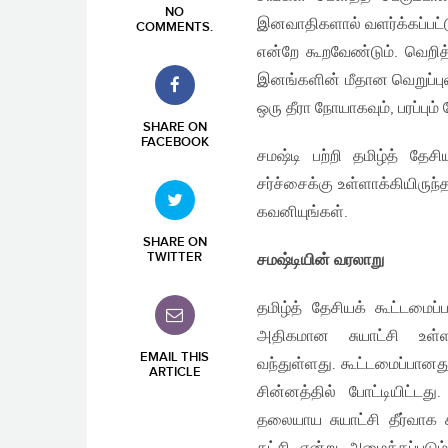
NO
இனவாதிகளால் வளர்க்கப்பட்ட
COMMENTS
.
என்றே கூறவேண்டும். வெற
இனங்களின் மீதான வெறுப்புணர
ஒரு தீரா நோயாகவும், பரப்பும
SHARE ON
FACEBOOK
சமஷ்டி பற்றி தமிழ்த் தேசி
சர்ச்சைக்கு உள்ளாக்கியிருந
கவனியுங்கள்.
SHARE ON
TWITTER
சமஷ்டியின் வரலாறு
தமிழ்த் தேசியக் கூட்டமை
அதிகமான சுயாட்சி உள்
EMAIL THIS
வந்துள்ளது. கூட்டமைப்பானத
ARTICLE
சின்னத்தில் போட்டியிட்ட
தலையாய சுயாட்சி தீர்வாக ச