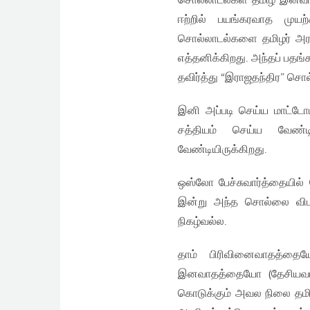
சொல்லாடல்கள் தமிழ் இனவா
ஈற்றில் பயங்கரவாத முயற
சொல்லாடல்களை தமிழர் அரசி
எத்தனிக்கிறது. அந்தப் பத
தவிர்த்து “இராஜதந்திர” சொல
இனி அப்படி செய்ய மாட்டோம
சத்தியம் செய்ய வேண்டிய
வேண்டியிருக்கிறது.
ஒஸ்லோ பேச்சுவார்த்தையில்
இன்று அந்த சொல்லை விபத்த
நிகழ்வல்ல.
தாம் பிரிவினைவாதத்தையோ
இனவாதத்தையோ (தேசியவாதம
கொடுக்கும் அவல நிலை தமிழ