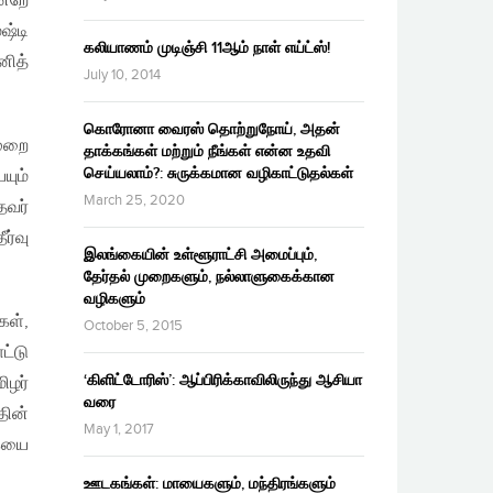
ன்றே
ஷ்டி
கலியாணம் முடிஞ்சி 11ஆம் நாள் எய்ட்ஸ்!
னித்
July 10, 2014
கொரோனா வைரஸ் தொற்றுநோய், அதன்
ுறை
தாக்கங்கள் மற்றும் நீங்கள் என்ன உதவி
செய்யலாம்?: சுருக்கமான வழிகாட்டுதல்கள்
யும்
March 25, 2020
தவர்
ர்வு
இலங்கையின் உள்ளூராட்சி அமைப்பும்,
தேர்தல் முறைகளும், நல்லாளுகைக்கான
வழிகளும்
கள்,
October 5, 2015
ட்டு
‘கிளிட்டோரிஸ்’: ஆப்பிரிக்காவிலிருந்து ஆசியா
ிழர்
வரை
தின்
May 1, 2017
கையை
ஊடகங்கள்: மாயைகளும், மந்திரங்களும்