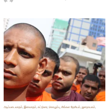
அடிப்படைவாதம்
,
இனவாதம்
,
கட்டுரை
,
கொழும்பு
,
சிங்கள தேசியம்
,
ஜனநாயகம்
,