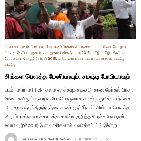
அடிப்படைவாதம்
,
அரசியல் தீர்வு
,
இனப் பிரச்சினை
,
இனவாதம்
,
கட்டுரை
,
கொழும்பு
,
சிங்கள தேசியம்
,
ஜனநாயகம்
,
ஜனாதிபதித் தேர்தல் 2015
,
தமிழ்
,
தமிழ்த் தேசியம்
,
தேர்தல்கள்
,
பொதுத் தேர்தல் 2015
,
மனித உரிமைகள்
,
வட மாகாண சபை
,
வடக்கு-
கிழக்கு
சிங்கள பௌத்த மேனியாவும், சமஷ்டி போபியாவும்
படம் | மாற்றம் Flickr தளம் ஏறத்தாழ சகல பிரதான தேர்தல் பிரசார
மேடைகளிலும் தவறாத பேசுபொருளாக சமஷ்டி குறித்த சர்ச்சை
பெரிதாக எழுந்திருந்தத்தை கண்டிருப்பீர்கள். சிங்கள பௌத்த
பெரும்பான்மை மக்களுக்கு சமஷ்டி குறித்த பேரச்ச வெருண்ட
உணர்வு (phobia) இனவாதிகளால் வளர்க்கப்பட்டு இன்று…
SARAWANAN NADARASA
on
August 26, 2015