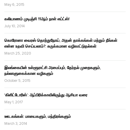
May 6, 2015
கலியாணம் முடிஞ்சி 11ஆம் நாள் எய்ட்ஸ்!
July 10, 2014
கொரோனா வைரஸ் தொற்றுநோய், அதன் தாக்கங்கள் மற்றும் நீங்கள்
என்ன உதவி செய்யலாம்?: சுருக்கமான வழிகாட்டுதல்கள்
March 25, 2020
இலங்கையின் உள்ளூராட்சி அமைப்பும், தேர்தல் முறைகளும்,
நல்லாளுகைக்கான வழிகளும்
October 5, 2015
‘கிளிட்டோரிஸ்’: ஆப்பிரிக்காவிலிருந்து ஆசியா வரை
May 1, 2017
ஊடகங்கள்: மாயைகளும், மந்திரங்களும்
March 3, 2014