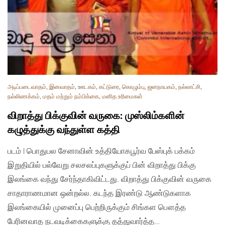
அடிப்படைவாதம்
,
இனவாதம்
,
ஊடகம்
,
கட்டுரை
,
கொழும்பு
,
ஜனநாயகம்
,
நல்லாட்சி
,
நல்லிணக்கம்
,
மதம் மற்றும் நம்பிக்கை
,
மனித உரிமைகள்
விறாத்து பிக்குவின் வருகை: முஸ்லிம்களின்
கழுத்துக்கு வந்துள்ள கத்தி
படம் | பொதுபல சேனாவின் உத்தியோகபூர்வ பேஸ்புக் பக்கம்
இறுதியில் பல்வேறு சலசலப்புகளுக்குப் பின் விறாத்து பிக்கு
இலங்கை வந்து சேர்ந்தாகிவிட்டது. விறாத்து பிக்குவின் வருகை
சாதாராணமான ஒன்றல்ல. கடந்த இரண்டு ஆண்டுகளாக
இலங்கையில் முனைப்பு பெற்றிருக்கும் சிங்கள பௌத்த
பேரினவாத நடவடிக்கைகளுக்கு தத்துவார்த்த…