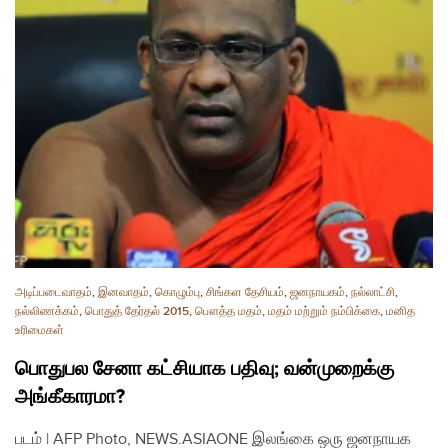
அடிப்படைவாதம்
,
இனவாதம்
,
கொழும்பு
,
சிங்கள தேசியம்
,
ஜனநாயகம்
,
நல்லாட்சி
,
நல்லிணக்கம்
,
பொதுத் தேர்தல் 2015
,
பௌத்த மதம்
,
மதம் மற்றும் நம்பிக்கை
,
மனித
உரிமைகள்
பொதுபல சேனா கட்சியாக பதிவு; வன்முறைக்கு
அங்கீகாரமா?
படம் | AFP Photo, NEWS.ASIAONE இலங்கை ஒரு ஜனநாயக