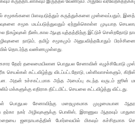
வும் கருத்தாடலாகவும் இருத்தல் வேண்டும். அதுவே வரவேற்கத்தக்கத
் சமூகங்களை பிளவுபடுத்தும் கருத்துக்களை முன்வைப்பதும், இனத
ுகளை சமூக மயப்படுத்துவதும் ஏற்றுக்கொள்ள முடியாத செயலாக
ை நிகழ்வுகள் நீண்டகால ஆயுத யுத்தத்திற்கு இட்டுச் சென்றதோடு நா
ிவுகளை நாடும், தமிழ் சமூகமும் அனுபவித்தபோதும் பிரச்சினை
வடிவில் தொடர்ந்த வண்ணமுள்ளது.
ானசார தேரர் தலைமையிலான பொதுபல சேனாவின் எழுச்சியோடு முஸ்
ீக செயல்கள் கட்டவிழ்த்து விடப்பட்டதோடு, பள்ளிவாசல்களும், கிறி
்டன. அதன் உச்சகட்டமாக அந்த அமைப்பு கடந்த வருடம் ஜூன் ம
லிம் மக்களுக்கு எதிராக திட்டமிட்ட செயலை கட்டவிழ்த்து விட்டது.
்கள் பொதுபல சேனாவிற்கு மறைமுகமாக முழுமையான ஆத
தர்கா நகர் அழிவுகளுக்கு பொலிஸ், இராணுவ ஆதரவும் பாதுகாப்
ுறையை ஜனநாயகத்தின் போர்வையில் மிகவும் கச்சிதமாக செய