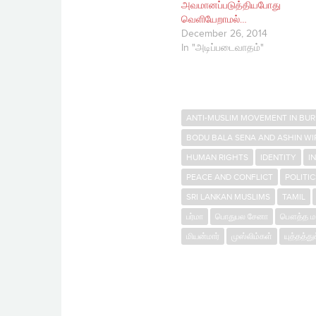
அவமானப்படுத்தியபோது
வெளியேறாமல்…
December 26, 2014
In "அடிப்படைவாதம்"
ANTI-MUSLIM MOVEMENT IN BU
BODU BALA SENA AND ASHIN W
HUMAN RIGHTS
IDENTITY
I
PEACE AND CONFLICT
POLITI
SRI LANKAN MUSLIMS
TAMIL
பர்மா
பொதுபல சேனா
பௌத்த மத
மியன்மார்
முஸ்லிம்கள்
யுத்தத்த