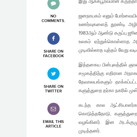
இது ஆக்கபூர்வமான கருத்தாக
ஜனநாயகம் எனும் போர்வையில
NO
COMMENTS
.
உணர்வுகளைத் தூண்டி அழிவ
1983ஆம் ஆண்டு கருப்பு ஜூல
உலகம் ஏற்றுக்கொள்ளாத அழ
முடிவில்லாத யுத்தம் வேறு 
SHARE ON
FACEBOOK
இத்தகைய பின்புலத்தில் ஞ
சமூகத்திற்கு எதிரான அநாகர
தேவாலயங்களும் தாக்கப்பட
SHARE ON
களுத்துறை தர்கா நகரில் முஸ்
TWITTER
கடந்த கால ஆட்சியாளர
கொடுத்ததோடு, களுத்துறை 
EMAIL THIS
வழங்கினர். இன அடக்கும
ARTICLE
முடித்தனர்.