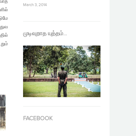
வாத
March 3, 2014
ளில்
ுமே
்துவ
முடிவுறாத யுத்தம்…
தில்
றும்
FACEBOOK