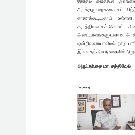
தேர்தல் களத்தில் இறங்
அடக்குமுறைகளை கட்டவிழ்த்
காணக்கூடியதாய் உள்ளன
கருத்தியலாகக் கொண்ட அமைப
அடையாளங்களுடனான அரசியல் 
ஒன்றிணையாவிடில் நாடு பார
இம்மாதத்தில் நினைவில் நிறு
அருட்தந்தை மா. சத்திவேல்
Related