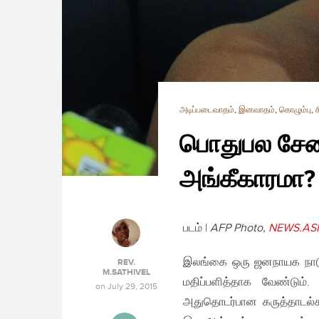
அடிப்படைவாதம்
,
இனவாதம்
,
கொழும்பு
,
பொதுபல சேனா
அங்கீகாரமா?
படம் |
AFP Photo,
NEWS.AS
இலங்கை ஒரு ஜனநாயக நாடு. 
REV.
M.SATHIVEL
மதிப்பளித்தாக வேண்டும்
on
July 29, 2015
அதுதொடர்பான கருத்தாடல்கள