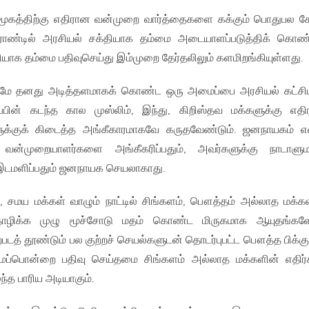
் சமூகத்திற்கு எதிரான வன்முறை வார்த்தைகளை கக்கும் பொதுபல 
ஓராண்டில் அரசியல் சக்தியாக தம்மை அடையாளப்படுத்திக் கொண
சியாக தம்மை பதிவுசெய்து இம்முறை தேர்தலிலும் களமிறங்கியுள்ளது.
ுமே தனது அடித்தளமாகக் கொண்ட ஒரு அமைப்பை அரசியல் கட்ச
பின் கடந்த கால முஸ்லிம், இந்து, கிறிஸ்தவ மக்களுக்கு எத
ுக்குக் கிடைத்த அங்கீகாரமாகவே கருதவேண்டும். ஜனநாயகம் எ
வன்முறையாளர்களை அங்கீகரிப்பதும், அவர்களுக்கு நாடாளு
டமளிப்பதும் ஜனநாயக செயலாகாது.
சமய மக்கள் வாழும் நாட்டில் சிங்களம், பௌத்தம் அல்லாத மக்க
ிக்க முழு மூச்சோடு மதம் கொண்ட மிருகமாக ஆயுதங்கள
படத் தூண்டும் பல குற்றச் செயல்களுடன் தொடர்புபட்ட பௌத்த பிக்
பொன்றை பதிவு செய்தமை சிங்களம் அல்லாத மக்களின் எதிர்
ழுந்த பாரிய அடியாகும்.