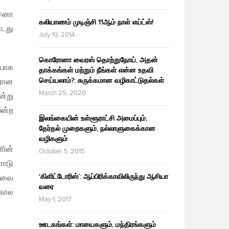
சேனா
கலியாணம் முடிஞ்சி 11ஆம் நாள் எய்ட்ஸ்!
்டது
July 10, 2014
கொரோனா வைரஸ் தொற்றுநோய், அதன்
ியாக
தாக்கங்கள் மற்றும் நீங்கள் என்ன உதவி
செய்யலாம்?: சுருக்கமான வழிகாட்டுதல்கள்
ிரான
March 25, 2020
ன்று
மன்ற
இலங்கையின் உள்ளூராட்சி அமைப்பும்,
தேர்தல் முறைகளும், நல்லாளுகைக்கான
வழிகளும்
ளின்
October 5, 2015
ோடு
‘கிளிட்டோரிஸ்’: ஆப்பிரிக்காவிலிருந்து ஆசியா
குவை
வரை
கால
May 1, 2017
ஊடகங்கள்: மாயைகளும், மந்திரங்களும்