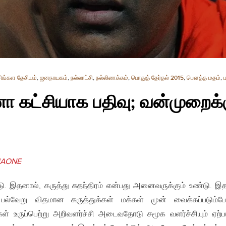
சிங்கள தேசியம்
,
ஜனநாயகம்
,
நல்லாட்சி
,
நல்லிணக்கம்
,
பொதுத் தேர்தல் 2015
,
பௌத்த மதம்
,
 கட்சியாக பதிவு; வன்முறைக்
IAONE
இதனால், கருத்து சுதந்திரம் என்பது அனைவருக்கும் உண்டு. இத
. பல்வேறு விதமான கருத்துக்கள் மக்கள் முன் வைக்கப்படும்
் உருப்பெற்று அறிவளர்ச்சி அடைவதோடு சமூக வளர்ச்சியும் ஏற்பட