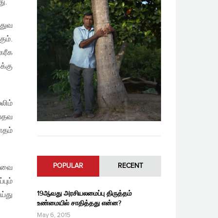
ு.
்துவ
ும்.
கரீக
க்கு
லிம்
ஸ்தவ
ாதம்
POPULAR
RECENT
ரவை
பும்
19ஆவது அரசியலமைப்பு திருத்தம்
்து
உண்மையில் சாதித்தது என்ன?
May 6, 2015