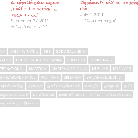
விறாத்து பிக்குவின் வருகை:
அளுத்கம: இரண்டு வாரங்களுக்க
முஸ்லிம்களின் கழுத்துக்கு
பின்…
வந்துள்ள கத்தி
July 4, 2014
September 27, 2014
In "அடிப்படைவாதம்"
In "அடிப்படைவாதம்"
RMA
ASHIN WIRATHU
BBS
BODU BALA SENA
IRATHU
BUDDHISM AND SRI LANKA
COLOMBO
DEMOCRACY
NTERNATIONAL
MAATRAM
MAATRAM SRILANKA
MUSLIMS
MYANMAR
CS AND GOVERNANCE
POST WAR
SRI LANKA
SRI LANKA BUDDHIST
அசின் விராத்து
இலங்கை
இலங்கை முஸ்லிம்கள்
கொழும்பு
ஜனநாயம்
தமிழ்
மும் இலங்கையும்
மத உரிமைகள்
மனித உரிமைகள்
மாற்றம்
மாற்றம் இலங்கை
ுக்குப் பின்னரான இலங்கை