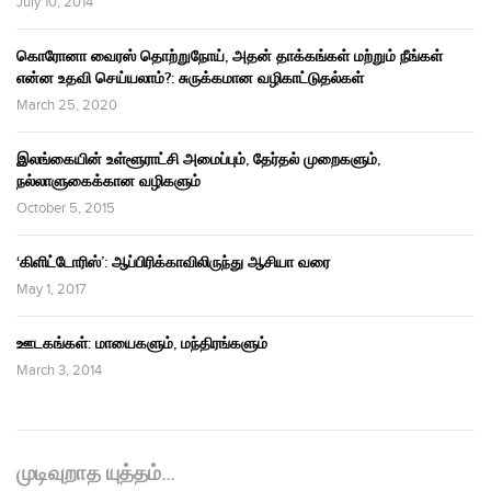
July 10, 2014
கொரோனா வைரஸ் தொற்றுநோய், அதன் தாக்கங்கள் மற்றும் நீங்கள்
என்ன உதவி செய்யலாம்?: சுருக்கமான வழிகாட்டுதல்கள்
March 25, 2020
இலங்கையின் உள்ளூராட்சி அமைப்பும், தேர்தல் முறைகளும்,
நல்லாளுகைக்கான வழிகளும்
October 5, 2015
‘கிளிட்டோரிஸ்’: ஆப்பிரிக்காவிலிருந்து ஆசியா வரை
May 1, 2017
ஊடகங்கள்: மாயைகளும், மந்திரங்களும்
March 3, 2014
முடிவுறாத யுத்தம்…