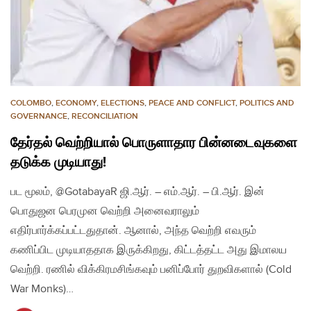
COLOMBO
,
ECONOMY
,
ELECTIONS
,
PEACE AND CONFLICT
,
POLITICS AND
GOVERNANCE
,
RECONCILIATION
தேர்தல் வெற்றியால் பொருளாதார பின்னடைவுகளை
தடுக்க முடியாது!
பட மூலம், @GotabayaR ஜி.ஆர். – எம்.ஆர். – பி.ஆர். இன்
பொதுஜன பெரமுன வெற்றி அனைவராலும்
எதிர்பார்க்கப்பட்டதுதான். ஆனால், அந்த வெற்றி எவரும்
கணிப்பிட முடியாததாக இருக்கிறது, கிட்டத்தட்ட அது இமாலய
வெற்றி. ரணில் விக்கிரமசிங்கவும் பனிப்போர் துறவிகளால் (Cold
War Monks)…