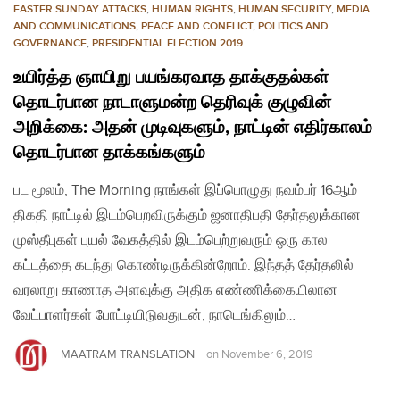
EASTER SUNDAY ATTACKS
,
HUMAN RIGHTS
,
HUMAN SECURITY
,
MEDIA
AND COMMUNICATIONS
,
PEACE AND CONFLICT
,
POLITICS AND
GOVERNANCE
,
PRESIDENTIAL ELECTION 2019
உயிர்த்த ஞாயிறு பயங்கரவாத தாக்குதல்கள்
தொடர்பான நாடாளுமன்ற தெரிவுக் குழுவின்
அறிக்கை: அதன் முடிவுகளும், நாட்டின் எதிர்காலம்
தொடர்பான தாக்கங்களும்
பட மூலம், The Morning நாங்கள் இப்பொழுது நவம்பர் 16ஆம்
திகதி நாட்டில் இடம்பெறவிருக்கும் ஜனாதிபதி தேர்தலுக்கான
முஸ்தீபுகள் புயல் வேகத்தில் இடம்பெற்றுவரும் ஒரு கால
கட்டத்தை கடந்து கொண்டிருக்கின்றோம். இந்தத் தேர்தலில்
வரலாறு காணாத அளவுக்கு அதிக எண்ணிக்கையிலான
வேட்பாளர்கள் போட்டியிடுவதுடன், நாடெங்கிலும்…
MAATRAM TRANSLATION
on
November 6, 2019