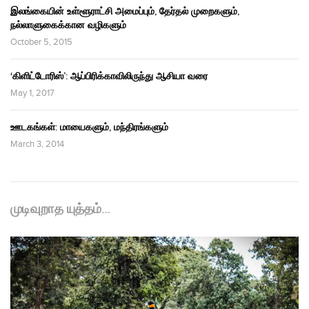
இலங்கையின் உள்ளூராட்சி அமைப்பும், தேர்தல் முறைகளும்,
நல்லாளுகைக்கான வழிகளும்
October 5, 2015
‘கிளிட்டோரிஸ்’: ஆப்பிரிக்காவிலிருந்து ஆசியா வரை
May 1, 2017
ஊடகங்கள்: மாயைகளும், மந்திரங்களும்
March 3, 2014
முடிவுறாத யுத்தம்…