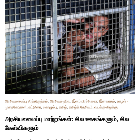
அரசியலமைப்பு சீர்த்திருத்தம்
,
அரசியல் தீர்வு
,
இனப் பிரச்சினை
,
இனவாதம்
,
ஊழல் -
முறைகேடுகள்
,
கட்டுரை
,
கொழும்பு
,
தமிழ்
,
தமிழ்த் தேசியம்
,
வடக்கு-கிழக்கு
அரசியலமைப்பு மாற்றங்கள்: சில ஊகங்களும், சில
கேள்விகளும்