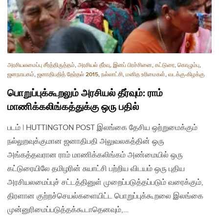
அரசியலமைப்பு சீர்த்திருத்தம்
,
அரசியல் தீர்வு
,
இனப் பிரச்சினை
,
கட்டுரை
,
கொழும்பு
,
ஜனநாயகம்
,
ஜனாதிபதித் தேர்தல் 2015
,
நல்லாட்சி
,
மனித உரிமைகள்
,
வடக்கு-கிழக்கு
பொறுப்புக்கூறலும் அரசியல் தீர்வும்: ராம்
மாணிக்கலிங்கத்துக்கு ஒரு பதில்
படம் | HUTTINGTON POST இலங்கை தேசிய ஒற்றுமைக்கும்
நல்லுறவுக்குமான ஜனாதிபதி அலுவலகத்தின் ஒரு
அங்கத்தவரான ராம் மாணிக்கலிங்கம் அண்மையில் ஒரு
கட்டுரையிலே தமிழரின் சுயாட்சி பற்றிய விடயம் ஒரு புதிய
அரசியலமைப்புச் சட்டத்தினுள் முறைப்படுத்தப்படும் வரைக்கும்,
திரளான குற்றச்செயல்களையிட்ட பொறுப்புக்கூறலை இலங்கை
முன்னுரிமைப்படுத்தக்கூடாதெனவும்,…