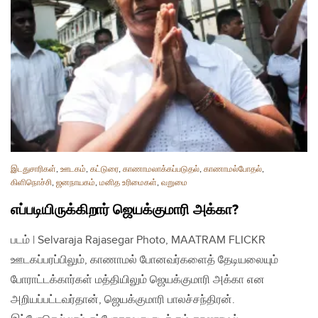
இடதுசாரிகள்
,
ஊடகம்
,
கட்டுரை
,
காணாமலாக்கப்படுதல்
,
காணாமல்போதல்
,
கிளிநொச்சி
,
ஜனநாயகம்
,
மனித உரிமைகள்
,
வறுமை
எப்படியிருக்கிறார் ஜெயக்குமாரி அக்கா?
படம் | Selvaraja Rajasegar Photo, MAATRAM FLICKR
ஊடகப்பரப்பிலும், காணாமல் போனவர்களைத் தேடியலையும்
போராட்டக்கார்கள் மத்தியிலும் ஜெயக்குமாரி அக்கா என
அறியப்பட்டவர்தான், ஜெயக்குமாரி பாலச்சந்திரன்.