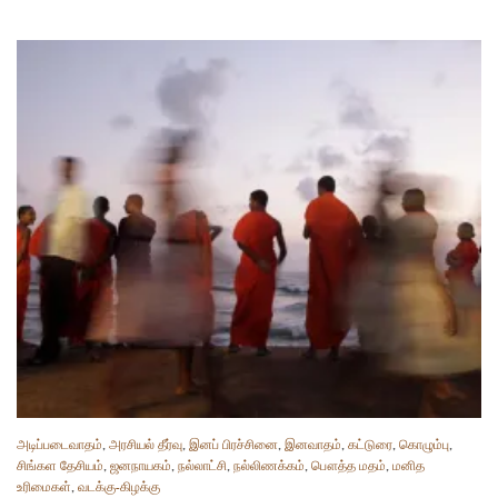
அடிப்படைவாதம்
,
அரசியல் தீர்வு
,
இனப் பிரச்சினை
,
இனவாதம்
,
கட்டுரை
,
கொழும்பு
,
சிங்கள தேசியம்
,
ஜனநாயகம்
,
நல்லாட்சி
,
நல்லிணக்கம்
,
பௌத்த மதம்
,
மனித
உரிமைகள்
,
வடக்கு-கிழக்கு