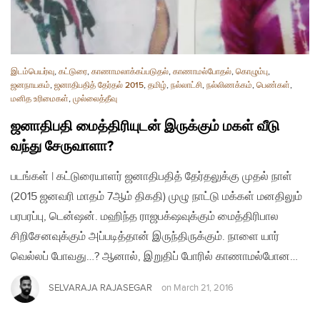
இடம்பெயர்வு
,
கட்டுரை
,
காணாமலாக்கப்படுதல்
,
காணாமல்போதல்
,
கொழும்பு
,
ஜனநாயகம்
,
ஜனாதிபதித் தேர்தல் 2015
,
தமிழ்
,
நல்லாட்சி
,
நல்லிணக்கம்
,
பெண்கள்
,
மனித உரிமைகள்
,
முல்லைத்தீவு
ஜனாதிபதி மைத்திரியுடன் இருக்கும் மகள் வீடு
வந்து சேருவாளா?
படங்கள் | கட்டுரையாளர் ஜனாதிபதித் தேர்தலுக்கு முதல் நாள்
(2015 ஜனவரி மாதம் 7ஆம் திகதி) முழு நாட்டு மக்கள் மனதிலும்
பரபரப்பு, டென்ஷன். மஹிந்த ராஜபக்‌ஷவுக்கும் மைத்திரிபால
சிறிசேனவுக்கும் அப்படித்தான் இருந்திருக்கும். நாளை யார்
வெல்லப் போவது…? ஆனால், இறுதிப் போரில் காணாமல்போன…
SELVARAJA RAJASEGAR
on
March 21, 2016