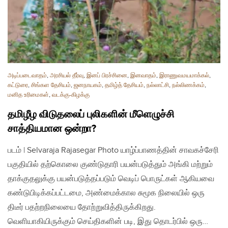
அடிப்படைவாதம்
,
அரசியல் தீர்வு
,
இனப் பிரச்சினை
,
இனவாதம்
,
இராணுவமயமாக்கல்
,
கட்டுரை
,
சிங்கள தேசியம்
,
ஜனநாயகம்
,
தமிழ்த் தேசியம்
,
நல்லாட்சி
,
நல்லிணக்கம்
,
மனித உரிமைகள்
,
வடக்கு-கிழக்கு
தமிழீழ விடுதலைப் புலிகளின் மீளெழுச்சி
சாத்தியமான ஒன்றா?
படம் | Selvaraja Rajasegar Photo யாழ்ப்பாணத்தின் சாவகச்சேரி
பகுதியில் தற்கொலை குண்டுதாரி பயன்படுத்தும் அங்கி மற்றும்
தாக்குதலுக்கு பயன்படுத்தப்படும் வெடிப் பொருட்கள் ஆகியவை
கண்டுபிடிக்கப்பட்டமை, அண்மைக்கால சுமூக நிலையில் ஒரு
திடீர் பதற்றநிலையை தோற்றுவித்திருக்கிறது.
வெளியாகியிருக்கும் செய்திகளின் படி, இது தொடர்பில் ஒரு…