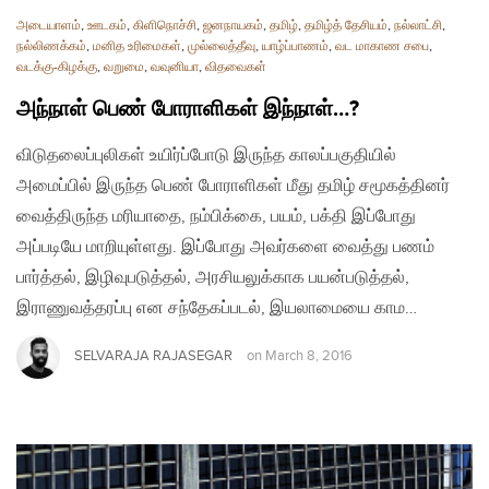
அடையாளம்
,
ஊடகம்
,
கிளிநொச்சி
,
ஜனநாயகம்
,
தமிழ்
,
தமிழ்த் தேசியம்
,
நல்லாட்சி
,
நல்லிணக்கம்
,
மனித உரிமைகள்
,
முல்லைத்தீவு
,
யாழ்ப்பாணம்
,
வட மாகாண சபை
,
வடக்கு-கிழக்கு
,
வறுமை
,
வவுனியா
,
விதவைகள்
அந்நாள் பெண் போராளிகள் இந்நாள்…?
விடுதலைப்புலிகள் உயிர்ப்போடு இருந்த காலப்பகுதியில்
அமைப்பில் இருந்த பெண் போராளிகள் மீது தமிழ் சமூகத்தினர்
வைத்திருந்த மரியாதை, நம்பிக்கை, பயம், பக்தி இப்போது
அப்படியே மாறியுள்ளது. இப்போது அவர்களை வைத்து பணம்
பார்த்தல், இழிவுபடுத்தல், அரசியலுக்காக பயன்படுத்தல்,
இராணுவத்தரப்பு என சந்தேகப்படல், இயலாமையை காம…
SELVARAJA RAJASEGAR
on
March 8, 2016