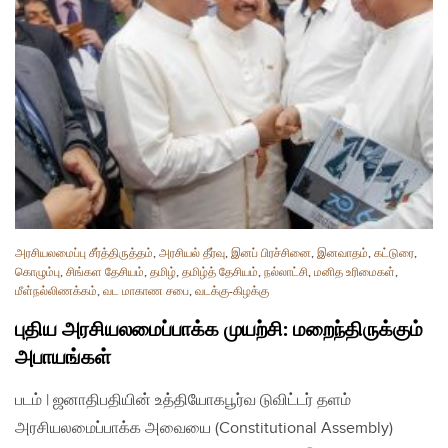
அரசியலமைப்பு சீர்த்திருத்தம்
,
அரசியல் தீர்வு
,
இனப் பிரச்சினை
,
இனவாதம்
,
கட்டுரை
,
கொழும்பு
,
சிங்கள தேசியம்
,
தமிழ்
,
தமிழ்த் தேசியம்
,
நல்லாட்சி
,
மனித உரிமைகள்
,
மீள்நல்லிணக்கம்
,
வட மாகாண சபை
,
வடக்கு-கிழக்கு
புதிய அரசியலமைப்பாக்க முயற்சி: மறைந்திருக்கும்
அபாயங்கள்
படம் | ஜனாதிபதியின் உத்தியோகபூர்வ டுவிட்டர் தளம்
அரசியலமைப்பாக்க அவையை (Constitutional Assembly)