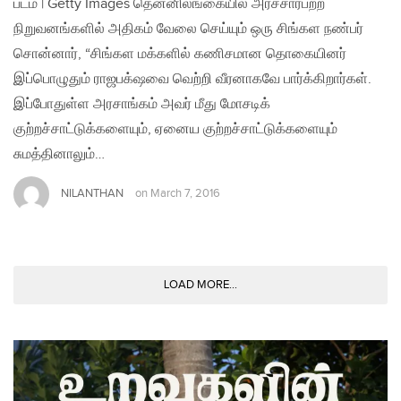
படம் | Getty Images தென்னிலங்கையில் அரசசார்பற்ற
நிறுவனங்களில் அதிகம் வேலை செய்யும் ஒரு சிங்கள நண்பர்
சொன்னார், “சிங்கள மக்களில் கணிசமான தொகையினர்
இப்பொழுதும் ராஜபக்‌ஷவை வெற்றி வீரனாகவே பார்க்கிறார்கள்.
இப்போதுள்ள அரசாங்கம் அவர் மீது மோசடிக்
குற்றச்சாட்டுக்களையும், ஏனைய குற்றச்சாட்டுக்களையும்
சுமத்தினாலும்…
NILANTHAN
on
March 7, 2016
LOAD MORE...