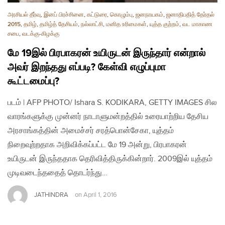
அரசியல் தீர்வு
,
இனப் பிரச்சினை
,
கட்டுரை
,
கொழும்பு
,
ஜனநாயகம்
,
ஜனாதிபதித் தேர்தல்
2015
,
தமிழ்
,
தமிழ்த் தேசியம்
,
நல்லாட்சி
,
மனித உரிமைகள்
,
யுத்த குற்றம்
,
வட மாகாண
சபை
,
வடக்கு-கிழக்கு
மே 19இல் பிரபாகரன் உயிருடன் இருந்தார் என்றால்
அவர் இறந்தது எப்படி? கேள்வி எழுப்புமா
கூட்டமைப்பு?
படம் | AFP PHOTO/ Ishara S. KODIKARA, GETTY IMAGES சில
வாரங்களுக்கு முன்னர் நாடாளுமன்றத்தில் உரையாற்றிய தேசிய
அரசாங்கத்தின் அமைச்சர் சரத்பொன்சேகா, யுத்தம்
நிறைவுற்றதாக அறிவிக்கப்பட்ட மே 19 அன்று, பிரபாகரன்
உயிருடன் இருந்ததாக தெரிவித்திருக்கின்றார். 2009இல் யுத்தம்
முடிவடைந்ததைத் தொடர்ந்து…
JATHINDRA
on
April 1, 2016