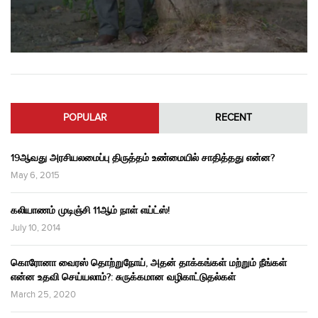
POPULAR
RECENT
19ஆவது அரசியலமைப்பு திருத்தம் உண்மையில் சாதித்தது என்ன?
May 6, 2015
கலியாணம் முடிஞ்சி 11ஆம் நாள் எய்ட்ஸ்!
July 10, 2014
கொரோனா வைரஸ் தொற்றுநோய், அதன் தாக்கங்கள் மற்றும் நீங்கள்
என்ன உதவி செய்யலாம்?: சுருக்கமான வழிகாட்டுதல்கள்
March 25, 2020