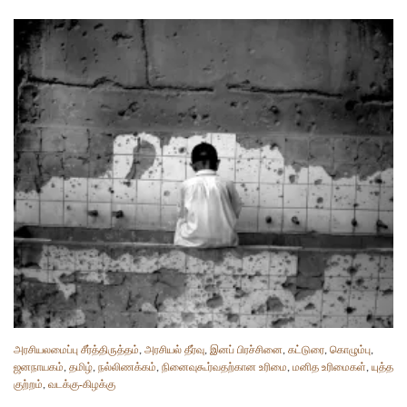
அரசியலமைப்பு சீர்த்திருத்தம்
,
அரசியல் தீர்வு
,
இனப் பிரச்சினை
,
கட்டுரை
,
கொழும்பு
,
ஜனநாயகம்
,
தமிழ்
,
நல்லிணக்கம்
,
நினைவுகூர்வதற்கான உரிமை
,
மனித உரிமைகள்
,
யுத்த
குற்றம்
,
வடக்கு-கிழக்கு