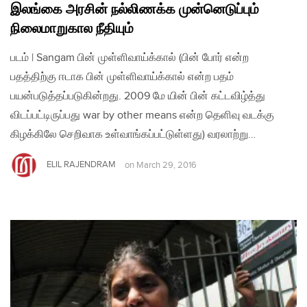
இலங்கை அரசின் நல்லிணக்க முன்னெடுப்பும்
நிலைமாறுகால நீதியும்
படம் | Sangam பின் முள்ளிவாய்க்கால் (பின் போர் என்ற
பதத்திற்கு ஈடாக பின் முள்ளிவாய்க்கால் என்ற பதம்
பயன்படுத்தப்படுகின்றது. 2009 மே யின் பின் கட்டவிழ்த்து
விடப்பட்டிருப்பது war by other means என்ற தெளிவு வடக்கு
கிழக்கிலே செறிவாக உள்வாங்கப்பட்டுள்ளது) வரலாற்று…
ELIL RAJENDRAM
on
March 29, 2016