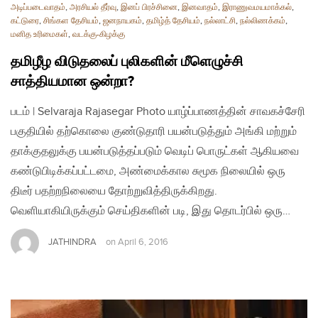
அடிப்படைவாதம்
,
அரசியல் தீர்வு
,
இனப் பிரச்சினை
,
இனவாதம்
,
இராணுவமயமாக்கல்
,
கட்டுரை
,
சிங்கள தேசியம்
,
ஜனநாயகம்
,
தமிழ்த் தேசியம்
,
நல்லாட்சி
,
நல்லிணக்கம்
,
மனித உரிமைகள்
,
வடக்கு-கிழக்கு
தமிழீழ விடுதலைப் புலிகளின் மீளெழுச்சி
சாத்தியமான ஒன்றா?
படம் | Selvaraja Rajasegar Photo யாழ்ப்பாணத்தின் சாவகச்சேரி
பகுதியில் தற்கொலை குண்டுதாரி பயன்படுத்தும் அங்கி மற்றும்
தாக்குதலுக்கு பயன்படுத்தப்படும் வெடிப் பொருட்கள் ஆகியவை
கண்டுபிடிக்கப்பட்டமை, அண்மைக்கால சுமூக நிலையில் ஒரு
திடீர் பதற்றநிலையை தோற்றுவித்திருக்கிறது.
வெளியாகியிருக்கும் செய்திகளின் படி, இது தொடர்பில் ஒரு…
JATHINDRA
on
April 6, 2016