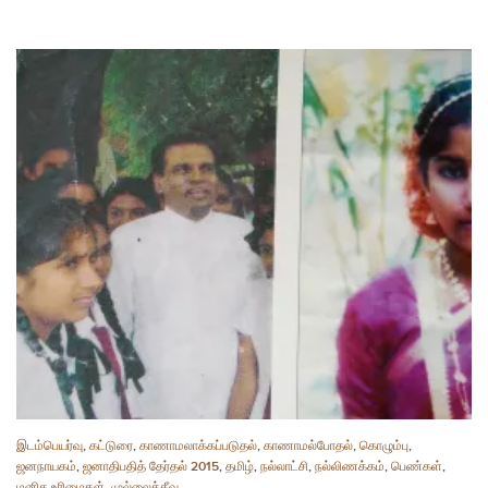
இடம்பெயர்வு
,
கட்டுரை
,
காணாமலாக்கப்படுதல்
,
காணாமல்போதல்
,
கொழும்பு
,
ஜனநாயகம்
,
ஜனாதிபதித் தேர்தல் 2015
,
தமிழ்
,
நல்லாட்சி
,
நல்லிணக்கம்
,
பெண்கள்
,
மனித உரிமைகள்
,
முல்லைத்தீவு