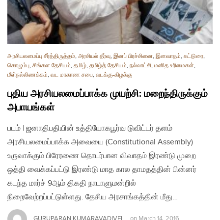
அரசியலமைப்பு சீர்த்திருத்தம்
,
அரசியல் தீர்வு
,
இனப் பிரச்சினை
,
இனவாதம்
,
கட்டுரை
,
கொழும்பு
,
சிங்கள தேசியம்
,
தமிழ்
,
தமிழ்த் தேசியம்
,
நல்லாட்சி
,
மனித உரிமைகள்
,
மீள்நல்லிணக்கம்
,
வட மாகாண சபை
,
வடக்கு-கிழக்கு
புதிய அரசியலமைப்பாக்க முயற்சி: மறைந்திருக்கும்
அபாயங்கள்
படம் | ஜனாதிபதியின் உத்தியோகபூர்வ டுவிட்டர் தளம்
அரசியலமைப்பாக்க அவையை (Constitutional Assembly)
உருவாக்கும் பிரேரணை தொடர்பான விவாதம் இரண்டு முறை
ஒத்தி வைக்கப்பட்டு இரண்டு மாத கால தாமதத்தின் பின்னர்
கடந்த மார்ச் 9ஆம் திகதி நாடாளுமன்றில்
நிறைவேற்றப்பட்டுள்ளது. தேசிய அரசாங்கத்தின் மீது…
GURUPARAN KUMARAVADIVEL
on
March 14, 2016