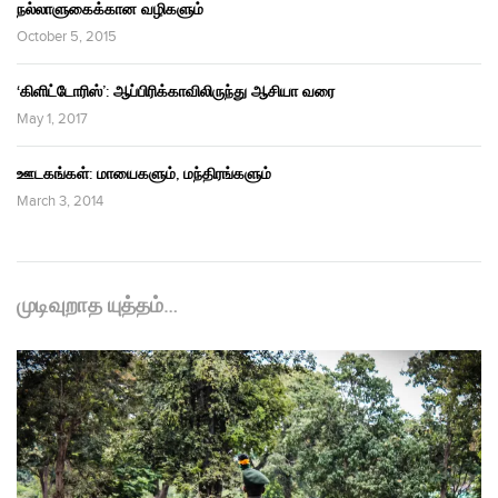
நல்லாளுகைக்கான வழிகளும்
October 5, 2015
‘கிளிட்டோரிஸ்’: ஆப்பிரிக்காவிலிருந்து ஆசியா வரை
May 1, 2017
ஊடகங்கள்: மாயைகளும், மந்திரங்களும்
March 3, 2014
முடிவுறாத யுத்தம்…