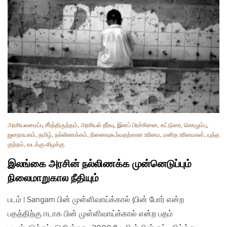
அரசியலமைப்பு சீர்த்திருத்தம்
,
அரசியல் தீர்வு
,
இனப் பிரச்சினை
,
கட்டுரை
,
கொழும்பு
,
ஜனநாயகம்
,
தமிழ்
,
நல்லிணக்கம்
,
நினைவுகூர்வதற்கான உரிமை
,
மனித உரிமைகள்
,
யுத்த
குற்றம்
,
வடக்கு-கிழக்கு
இலங்கை அரசின் நல்லிணக்க முன்னெடுப்பும்
நிலைமாறுகால நீதியும்
படம் | Sangam பின் முள்ளிவாய்க்கால் (பின் போர் என்ற
பதத்திற்கு ஈடாக பின் முள்ளிவாய்க்கால் என்ற பதம்