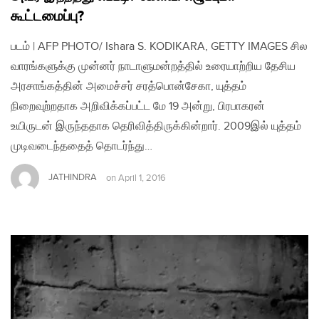
கூட்டமைப்பு?
படம் | AFP PHOTO/ Ishara S. KODIKARA, GETTY IMAGES சில
வாரங்களுக்கு முன்னர் நாடாளுமன்றத்தில் உரையாற்றிய தேசிய
அரசாங்கத்தின் அமைச்சர் சரத்பொன்சேகா, யுத்தம்
நிறைவுற்றதாக அறிவிக்கப்பட்ட மே 19 அன்று, பிரபாகரன்
உயிருடன் இருந்ததாக தெரிவித்திருக்கின்றார். 2009இல் யுத்தம்
முடிவடைந்ததைத் தொடர்ந்து…
JATHINDRA
on
April 1, 2016