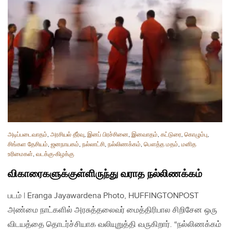
அடிப்படைவாதம்
,
அரசியல் தீர்வு
,
இனப் பிரச்சினை
,
இனவாதம்
,
கட்டுரை
,
கொழும்பு
,
சிங்கள தேசியம்
,
ஜனநாயகம்
,
நல்லாட்சி
,
நல்லிணக்கம்
,
பௌத்த மதம்
,
மனித
உரிமைகள்
,
வடக்கு-கிழக்கு
விகாரைகளுக்குள்ளிருந்து வராத நல்லிணக்கம்
படம் | Eranga Jayawardena Photo, HUFFINGTONPOST
அண்மை நாட்களில் அரசுத்தலைவர் மைத்திரிபால சிறிசேன ஒரு
விடயத்தை தொடர்ச்சியாக வலியுறுத்தி வருகிறார். “நல்லிணக்கம்