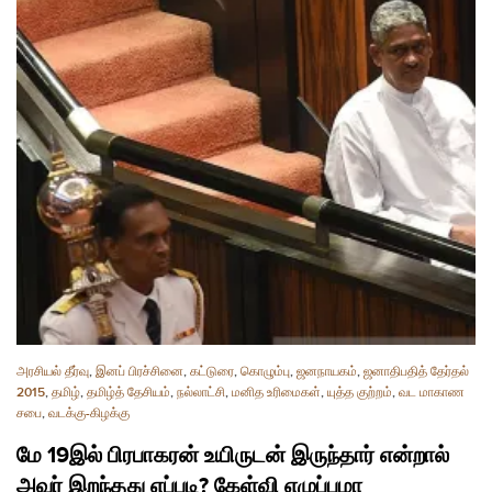
அரசியல் தீர்வு
,
இனப் பிரச்சினை
,
கட்டுரை
,
கொழும்பு
,
ஜனநாயகம்
,
ஜனாதிபதித் தேர்தல்
2015
,
தமிழ்
,
தமிழ்த் தேசியம்
,
நல்லாட்சி
,
மனித உரிமைகள்
,
யுத்த குற்றம்
,
வட மாகாண
சபை
,
வடக்கு-கிழக்கு
மே 19இல் பிரபாகரன் உயிருடன் இருந்தார் என்றால்
அவர் இறந்தது எப்படி? கேள்வி எழுப்புமா