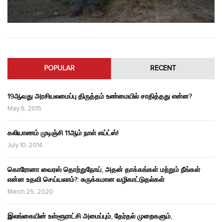
POPULAR
RECENT
19ஆவது அரசியலமைப்பு திருத்தம் உண்மையில் சாதித்தது என்ன?
May 6, 2015
கலியாணம் முடிஞ்சி 11ஆம் நாள் எய்ட்ஸ்!
July 10, 2014
கொரோனா வைரஸ் தொற்றுநோய், அதன் தாக்கங்கள் மற்றும் நீங்கள்
என்ன உதவி செய்யலாம்?: சுருக்கமான வழிகாட்டுதல்கள்
March 25, 2020
இலங்கையின் உள்ளூராட்சி அமைப்பும், தேர்தல் முறைகளும்,