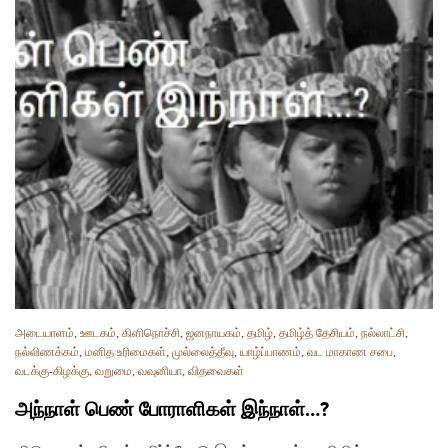
அடையாளம்
,
ஊடகம்
,
கிளிநொச்சி
,
ஜனநாயகம்
,
தமிழ்
,
தமிழ்த் தேசியம்
,
நல்லாட்சி
,
நல்லிணக்கம்
,
மனித உரிமைகள்
,
முல்லைத்தீவு
,
யாழ்ப்பாணம்
,
வட மாகாண சபை
,
வடக்கு-கிழக்கு
,
வறுமை
,
வவுனியா
,
விதவைகள்
அந்நாள் பெண் போராளிகள் இந்நாள்…?