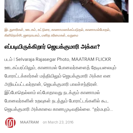
இடதுசாரிகள்
,
ஊடகம்
,
கட்டுரை
,
காணாமலாக்கப்படுதல்
,
காணாமல்போதல்
,
கிளிநொச்சி
,
ஜனநாயகம்
,
மனித உரிமைகள்
,
வறுமை
எப்படியிருக்கிறார் ஜெயக்குமாரி அக்கா?
படம் | Selvaraja Rajasegar Photo, MAATRAM FLICKR
ஊடகப்பரப்பிலும், காணாமல் போனவர்களைத் தேடியலையும்
போராட்டக்கார்கள் மத்தியிலும் ஜெயக்குமாரி அக்கா என
அறியப்பட்டவர்தான், ஜெயக்குமாரி பாலச்சந்திரன்.
இப்போதெல்லாம் எப்போதாவது நடக்கும் காணாமல்
போனவர்களின் உறவுகள் நடத்தும் போராட்டங்களில் கூட
ஜெயக்குமாரி அக்காவை காணமுடிவதில்லை. “தர்மபுரம்…
MAATRAM
on
March 23, 2016