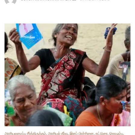
அரசியலமைப்பு சீர்த்திருத்தம்
,
அரசியல் தீர்வு
,
இனப் பிரச்சினை
,
கட்டுரை
,
கொழும்பு
,