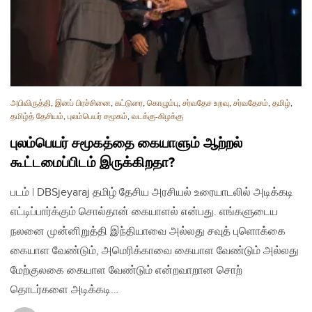
அபிவிருத்தி
,
இனப் பிரச்சினை
,
கட்டுரை
,
கொழும்பு
,
சர்வதேச உறவு
,
சர்வதேசம்
,
தமிழ்
,
தமிழ்த் தேசியம்
,
புலம்பெயர் சமூகம்
,
வடக்கு-கிழக்கு
புலம்பெயர் சமூகத்தை கையாளும் ஆற்றல்
கூட்டமைப்பிடம் இருக்கிறதா?
படம் | DBSjeyaraj தமிழ் தேசிய அரசியல் உரையாடலில் அடிக்கடி
எட்டிப்பார்க்கும் சொல்தான் கையாளல் என்பது. எங்களுடைய
நலனை முன்னிறுத்தி இந்தியாவை அல்லது சவுத் புளொக்கை
கையாள வேண்டும், அமெரிக்காவை கையாள வேண்டும் அல்லது
மேற்குலகை கையாள வேண்டும் என்றவாறான சொற்
தொடர்களை அடிக்கடி…