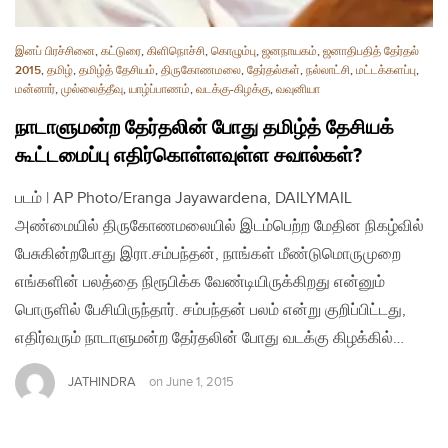
இனப் பிரச்சினை
,
கட்டுரை
,
கிளிநொச்சி
,
கொழும்பு
,
ஜனநாயகம்
,
ஜனாதிபதித் தேர்தல்
2015
,
தமிழ்
,
தமிழ்த் தேசியம்
,
திருகோணமலை
,
தேர்தல்கள்
,
நல்லாட்சி
,
மட்டக்களப்பு
,
மன்னார்
,
முல்லைத்தீவு
,
யாழ்ப்பாணம்
,
வடக்கு-கிழக்கு
,
வவுனியா
நாடாளுமன்ற தேர்தலின் போது தமிழ்த் தேசியக்
கூட்டமைப்பு எதிர்கொள்ளவுள்ள சவால்கள்?
படம் | AP Photo/Eranga Jayawardena, DAILYMAIL
அண்மையில் திருகோணமலையில் இடம்பெற்ற மேதின நிகழ்வில்
பேசுகின்றபோது இரா.சம்பந்தன், நாங்கள் மீண்டுமொருமுறை
எங்களின் பலத்தை நிரூபிக்க வேண்டியிருக்கிறது என்னும்
பொருளில் பேசியிருந்தார். சம்பந்தன் பலம் என்று குறிப்பிட்டது,
எதிர்வரும் நாடாளுமன்ற தேர்தலின் போது வடக்கு கிழக்கில்…
JATHINDRA
on
June 1, 2015