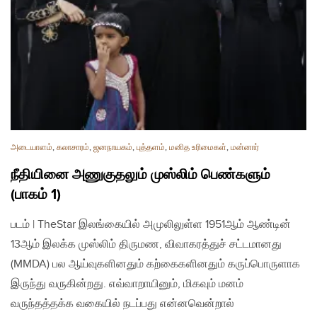
அடையாளம்
,
கலாசாரம்
,
ஜனநாயகம்
,
புத்தளம்
,
மனித உரிமைகள்
,
மன்னார்
நீதியினை அணுகுதலும் முஸ்லிம் பெண்களும்
(பாகம் 1)
படம் | TheStar இலங்கையில் அமுலிலுள்ள 1951ஆம் ஆண்டின்
13ஆம் இலக்க முஸ்லிம் திருமண, விவாகரத்துச் சட்டமானது
(MMDA) பல ஆய்வுகளினதும் கற்கைகளினதும் கருப்பொருளாக
இருந்து வருகின்றது. எவ்வாறாயினும், மிகவும் மனம்
வருந்தத்தக்க வகையில் நடப்பது என்னவென்றால்