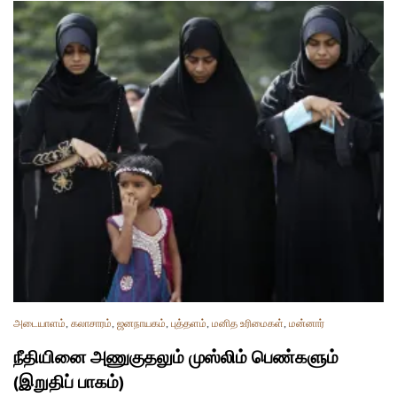
அடையாளம்
,
கலாசாரம்
,
ஜனநாயகம்
,
புத்தளம்
,
மனித உரிமைகள்
,
மன்னார்
நீதியினை அணுகுதலும் முஸ்லிம் பெண்களும்
(இறுதிப் பாகம்)