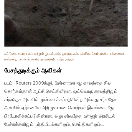
கட்டுரை
,
சமாதானம் மற்றும் முரண்பாடு
,
ஜனநாயகம்
,
நல்லிணக்கம்
,
மனித உரிமைகள்
,
மன்னார்
,
மன்னார் மனித புதைக்குழி
,
யுத்த குற்றம்
பேசத்துடிக்கும் ஆவிகள்
படம் | Reuters 2009க்குப் பின்னரான ஈழ காலத்தை சில
சொற்கள்தான் ஆட்சி செய்கின்றன. ஒவ்வொரு காலத்திலும்
சர்வதேச அளவில் முன்வைக்கப்படுகின்ற அல்லது சர்வதேச
அளவில் ஏற்கனவே அறிமுகமான சொற்கள் இலங்கை மீது
பிரயோகிக்கப்படுகின்றன. அது சர்வதேச, உள்ளூர் அரசியல்
பேச்சுக்களிலும், பந்தியிடல்களிலும், செய்திகளிலும்…