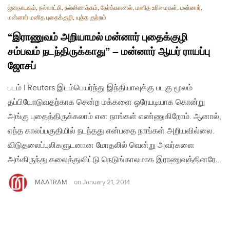
ஜனநாயகம்
,
நல்லாட்சி
,
நல்லிணக்கம்
,
நேர்க்காணல்
,
மனித உரிமைகள்
,
மன்னார்
,
மன்னார் மனித புதைக்குழி
,
யுத்த குற்றம்
“இராணுவம் அறியாமல் மன்னார் புதைக்குழி
சம்பவம் நடந்திருக்காது” – மன்னார் ஆயர் ராயப்பு
ஜோசப்
படம் | Reuters இடம்பெயர்ந்து இந்தியாவுக்கு படகு மூலம்
தப்பியோடுவதற்காக சென்ற மக்களை ஒரேயடியாக கொன்று
அங்கு புதைத்திருக்கலாம் என நாங்கள் எண்ணுகிறோம். ஆனால்,
எந்த காலப்பகுதியில் நடந்தது என்பதை நாங்கள் அறியவில்லை.
விடுதலைப்புலிகளுடனான மோதலில் வென்று அவர்களை
அங்கிருந்து கலைத்துவிட்டு நெடுங்காலமாக இராணுவத்தினரே…
MAATRAM
on
January 21, 2014