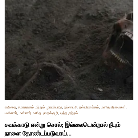
கவிதை
,
சமாதானம் மற்றும் முரண்பாடு
,
நல்லாட்சி
,
நல்லிணக்கம்
,
மனித உரிமைகள்
,
மன்னார்
,
மன்னார் மனித புதைக்குழி
,
யுத்த குற்றம்
சவக்காடு என்று சொல்; இல்லையென்றால் நீயும்
நாளை தோண்டப்படுவாய்…