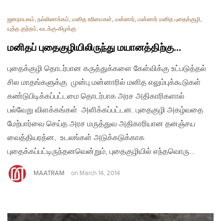
ஜனநாயகம்
,
நல்லிணக்கம்
,
மனித உரிமைகள்
,
மன்னார்
,
மன்னார் மனித புதைக்குழி
,
யுத்த குற்றம்
,
வடக்கு-கிழக்கு
மனிதப் புதைகுழியிலிருந்து மயானத்திற்கு…
புதைக்குழி தொடர்பான கருத்துக்களை கேள்விக்கு உட்படுத்தல்
சில மாதங்களுக்கு முன்பு மன்னாரில் மனித எலும்புக்கூடுகள்
கண்டுபிடிக்கப்பட்டமை தொடர்பாக அரச அதிகாரிகளால்
பல்வேறு விளக்கங்கள் அளிக்கப்பட்டன. புதைகுழி அகழ்வதை
மேற்பார்வை செய்த அரச மருத்துவ அதிகாரியான தனஞ்சய
வைத்தியரத்ன, உடலங்கள் அடுக்கடுக்காக
புதைக்கப்பட்டிருந்தனவென்றும், புதைகுழியில் எந்தவொரு…
MAATRAM
on
March 14, 2014