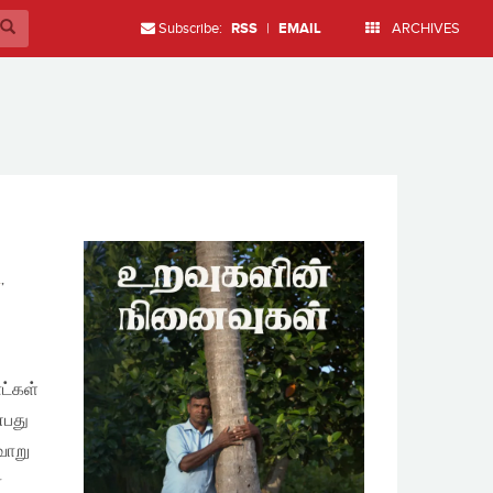
Subscribe:
RSS
|
EMAIL
ARCHIVES
ி
,
ட்கள்
்பது
வாறு
ர