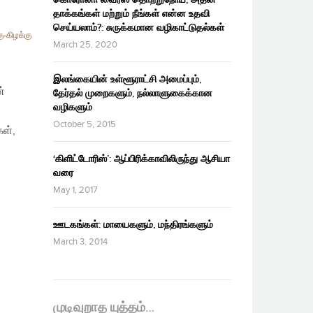
தாக்கங்கள் மற்றும் நீங்கள் என்ன உதவி
செய்யலாம்?: சுருக்கமான வழிகாட்டுதல்கள்
ு-கிழக்கு
March 25, 2020
இலங்கையின் உள்ளூராட்சி அமைப்பும்,
்
தேர்தல் முறைகளும், நல்லாளுகைக்கான
வழிகளும்
October 5, 2015
ள்,
‘கிளிட்டோரிஸ்’: ஆப்பிரிக்காவிலிருந்து ஆசியா
வரை
May 1, 2017
ஊடகங்கள்: மாயைகளும், மந்திரங்களும்
March 3, 2014
முடிவுறாத யுத்தம்…