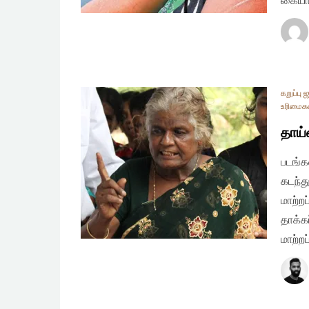
கையால
கறுப்பு
உரிமைக
தாய்
படங்க
கடந்த
மாற்ற
தாக்க
மாற்ற