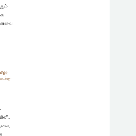
தும்
்க
ாலானவை.
மிழ்த்
வடக்கு-
க
ளினி,
ுதலை,
ை