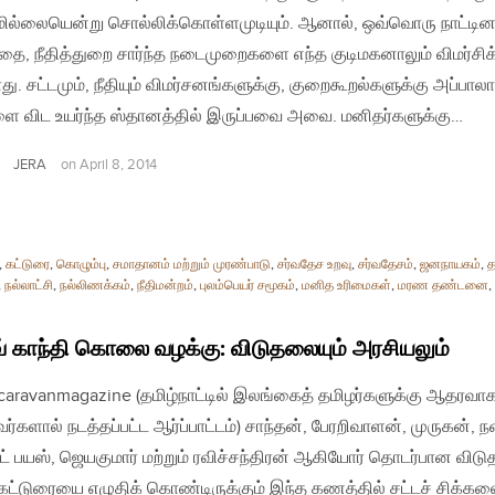
மில்லையென்று சொல்லிக்கொள்ளமுடியும். ஆனால், ஒவ்வொரு நாட்டின
்தை, நீதித்துறை சார்ந்த நடைமுறைகளை எந்த குடிமகனாலும் விமர்சிக
ாது. சட்டமும், நீதியும் விமர்சனங்களுக்கு, குறைகூறல்களுக்கு அப்ப
ை விட உயர்ந்த ஸ்தானத்தில் இருப்பவை அவை. மனிதர்களுக்கு…
JERA
on
April 8, 2014
,
கட்டுரை
,
கொழும்பு
,
சமாதானம் மற்றும் முரண்பாடு
,
சர்வதேச உறவு
,
சர்வதேசம்
,
ஜனநாயகம்
,
த
,
நல்லாட்சி
,
நல்லிணக்கம்
,
நீதிமன்றம்
,
புலம்பெயர் சமூகம்
,
மனித உரிமைகள்
,
மரண தண்டனை
,
வ் காந்தி கொலை வழக்கு: விடுதலையும் அரசியலும்
| caravanmagazine (தமிழ்நாட்டில் இலங்கைத் தமிழர்களுக்கு ஆதரவா
்களால் நடத்தப்பட்ட ஆர்ப்பாட்டம்) சாந்தன், பேரறிவாளன், முருகன், ந
் பயஸ், ஜெயகுமார் மற்றும் ரவிச்சந்திரன் ஆகியோர் தொடர்பான விட
கட்டுரையை எழுதிக் கொண்டிருக்கும் இந்த கணத்தில் சட்டச் சிக்கல