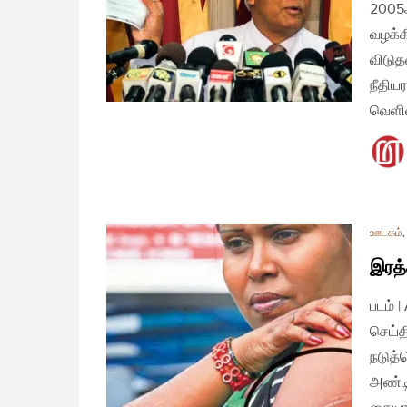
2005ஆ
வழக்க
விடுத
நீதிய
வெளி
ஊடகம்
இரத்
படம் 
செய்த
நடுத்
அண்டி