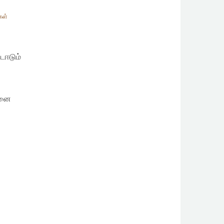
கள்
்டஈடும்
தனை