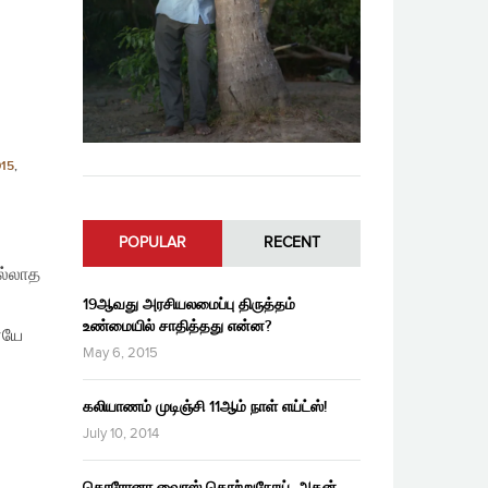
015
,
POPULAR
RECENT
ல்லாத
19ஆவது அரசியலமைப்பு திருத்தம்
உண்மையில் சாதித்தது என்ன?
ேயே
May 6, 2015
கலியாணம் முடிஞ்சி 11ஆம் நாள் எய்ட்ஸ்!
July 10, 2014
கொரோனா வைரஸ் தொற்றுநோய், அதன்