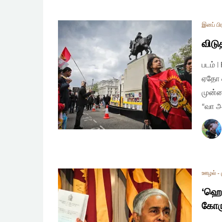
இனப் பி
விடு
படம் 
ஏதோ ஒ
முன்ன
“வா அ
ஊழல் -
‘ஹெல
கோரு