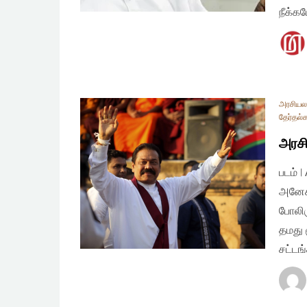
நீக்க
அரசியலமை
தேர்தல்
அரசி
படம் 
அனேகர
போலிர
தமது 
சட்ட