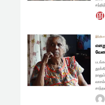
சந்தி
இந்தியா
எனது
வேண்
படங்க
தூக்க
நானும
வாசல்
சாந்த