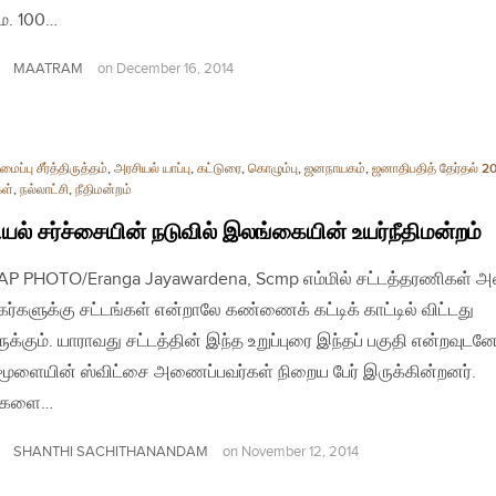
மே. 100…
MAATRAM
on
December 16, 2014
ப்பு சீர்த்திருத்தம்
,
அரசியல் யாப்பு
,
கட்டுரை
,
கொழும்பு
,
ஜனநாயகம்
,
ஜனாதிபதித் தேர்தல் 2
கள்
,
நல்லாட்சி
,
நீதிமன்றம்
யல் சர்ச்சையின் நடுவில் இலங்கையின் உயர்நீதிமன்றம்
| AP PHOTO/Eranga Jayawardena, Scmp எம்மில் சட்டத்தரணிகள் அ
்களுக்கு சட்டங்கள் என்றாலே கண்ணைக் கட்டிக் காட்டில் விட்டது
ுக்கும். யாராவது சட்டத்தின் இந்த உறுப்புரை இந்தப் பகுதி என்றவுடன
மூளையின் ஸ்விட்சை அணைப்பவர்கள் நிறைய பேர் இருக்கின்றனர்.
ங்களை…
SHANTHI SACHITHANANDAM
on
November 12, 2014