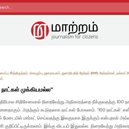
rch
ப்பு சீர்த்திருத்தம்
,
கொழும்பு
,
ஜனநாயகம்
,
ஜனாதிபதித் தேர்தல் 2015
,
தேர்தல்கள்
,
நல்லாட்ச
ம்
 நாட்கள் முக்கியமல்ல”
திரிபால சிறிசேனவால் நிறைவேற்று அதிகாரத்தை நீக்குவதற்கு 100 நா
ானதாகும். அதற்கும் கூடுதலாக நாட்கள் போகலாம். ‘100 நாட்கள்’ என
ல் மேடையில் மார்கட் செய்வதற்கு இலகுவாக இருக்கும் என்பதால் அவ்
ி குறிப்பிட்டிருக்கலாம். இங்கு விடயம் இதுவல்ல. நிறைவேற்று அதிகா