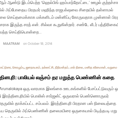
ம் ஆண்டு இடம்பெற்ற ‘ஹெல்பிங் ஹம்பாந்தோட்டை’ ஊழல் குற்றச்சாட
ில் அப்போதைய பிரதமர் மஹிந்த ராஜபக்‌ஷவை சிறையில் தள்ளாமல்
லை செய்தமைக்காக மக்களிடம் மன்னிப்பு கோருவதாக முன்னாள் பி
ரசராக இருந்த சரத் என். சில்வா கூறுகின்றார். சண்டே லீடர் பத்திரிகைய
வந்த செய்தியொன்றை…
MAATRAM
on
October 18, 2014
,
கட்டுரை
,
கொழும்பு
,
ஜனநாயகம்
,
நல்லாட்சி
,
நீதிமன்றம்
,
பால் நிலை
,
மனித உரிமைகள்
,
வறுமை
தினபுரி: பாலியல் லஞ்சம் தர மறுத்த பெண்ணின் கதை
| Arunalokaya ஒரு வாரமாக இலங்கை ஊடகங்களில் பேசப்பட்டுவரும் ஒ
ி இரத்தினபுரியில் பொலிஸ் சார்ஜன்ட் ஒருவரால் பெண்ணொருவர்
தெருவில் தாக்கப்பட்ட சம்பவம். இரத்தினபுரி பிரதான பஸ் நிலையத்தை
ய தெருவில் அப்பெண்ணின் தலைமயிரை ஒருகையால் பிடித்தபடி மறு