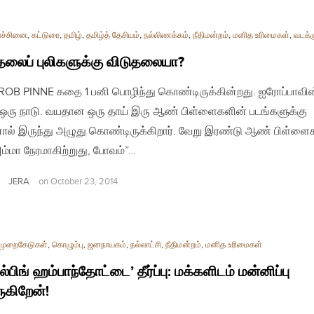
ரச்சினை
,
கட்டுரை
,
தமிழ்
,
தமிழ்த் தேசியம்
,
நல்லிணக்கம்
,
நீதிமன்றம்
,
மனித உரிமைகள்
,
வடக்க
தலைப் புலிகளுக்கு விடுதலையா?
| ROB PINNE கதை 1 பனி பொழிந்து கொண்டிருக்கின்றது. ஐரோப்பாவின
ரு நாடு. வயதான ஒரு தாய் இரு ஆண் பிள்ளைகளின் படங்களுக்கு
ால் இருந்து அழுது கொண்டிருக்கிறார். வேறு இரண்டு ஆண் பிள்ளைக
ம்மா நேரமாகிற்றுது, போவம்”…
JERA
on
October 23, 2014
 முறைகேடுகள்
,
கொழும்பு
,
ஜனநாயகம்
,
நல்லாட்சி
,
நீதிமன்றம்
,
மனித உரிமைகள்
்பிங் ஹம்பாந்தோட்டை’ தீர்ப்பு: மக்களிடம் மன்னிப்பு
கிறேன்!