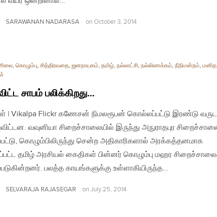
் வயர் ஒன்றினால்…
SARAWANAN NADARASA
on
October 3, 2014
 ஜூலை
,
கொழும்பு
,
சித்திரவதை
,
ஜனநாயகம்
,
தமிழ்
,
நல்லாட்சி
,
நல்லிணக்கம்
,
நீதிமன்றம்
,
மனித
ள்
விட்ட சாபம் பலிக்கிறது…
ள் | Vikalpa Flickr கணேசன் நிமலரூபன் கொல்லப்பட்டு இரண்டு வருட
ுவிட்டன. வவுனியா சிறைச்சாலையில் இருந்து அநுராதபுர சிறைச்சாலை
ப்பட்டு, கொழும்பிலிருந்து சென்ற அதிகாரிகளால் அரக்கத்தனமாக
ப்பட்ட தமிழ் அரசியல் கைதிகள் பின்னர் கொழும்பு மஹர சிறைச்சாலை
ப்படுகின்றனர். பலத்த காயங்களுக்கு உள்ளாகியிருந்த…
SELVARAJA RAJASEGAR
on
July 25, 2014