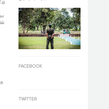
்டு
ரதம
ில்
FACEBOOK
ரு
TWITTER