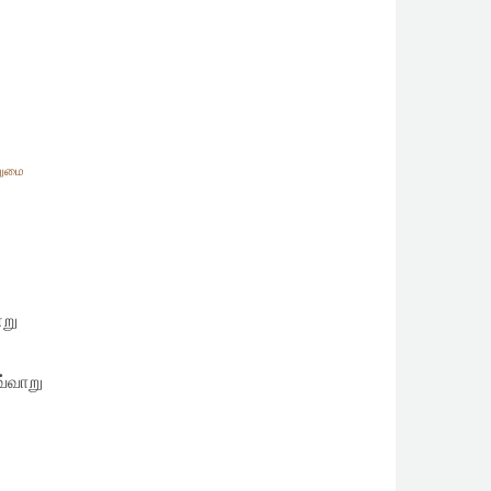
ுமை
்று
வ்வாறு