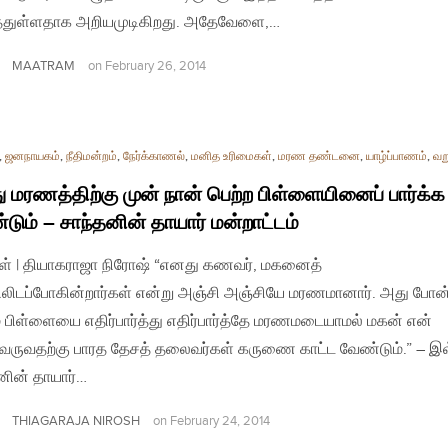
த்துள்ளதாக அறியமுடிகிறது. அதேவேளை,…
MAATRAM
on
February 26, 2014
,
ஜனநாயகம்
,
நீதிமன்றம்
,
நேர்க்காணல்
,
மனித உரிமைகள்
,
மரண தண்டனை
,
யாழ்ப்பாணம்
,
வற
 மரணத்திற்கு முன் நான் பெற்ற பிள்ளையினைப் பார்க்க
டும் – சாந்தனின் தாயார் மன்றாட்டம்
ள் | தியாகராஜா நிரோஷ் “எனது கணவர், மகனைத்
ிலிடப்போகின்றார்கள் என்று அஞ்சி அஞ்சியே மரணமானார். அது போன
் பிள்ளையை எதிர்பார்த்து எதிர்பார்த்தே மரணமடையாமல் மகன் என்
வருவதற்கு பாரத தேசத் தலைவர்கள் கருணை காட்ட வேண்டும்.” – இ
னின் தாயார்…
THIAGARAJA NIROSH
on
February 24, 2014