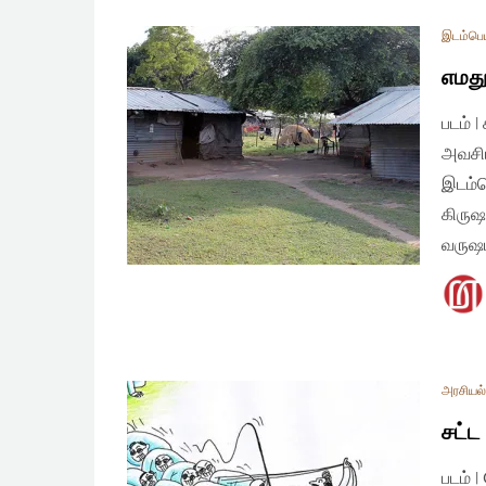
இடம்பெய
எமது
படம் |
அவசிய
இடம்ப
கிருஷ
வருஷம
அரசியல் 
சட்ட
படம் 