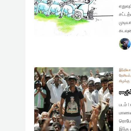
எதுவு
சட்டத
முடிய
கடவுள
இந்தியா
தேசியம்
கிழக்கு
ராஜீ
படம் 
மாணவர
ரொபேட
இந்த 