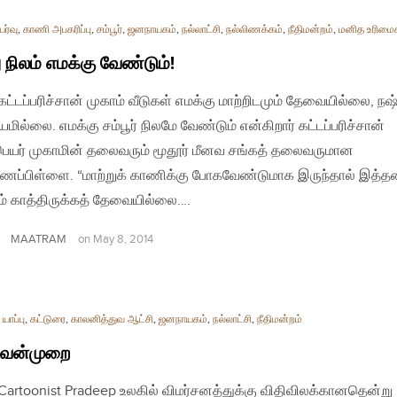
ர்வு
,
காணி அபகரிப்பு
,
சம்பூர்
,
ஜனநாயகம்
,
நல்லாட்சி
,
நல்லிணக்கம்
,
நீதிமன்றம்
,
மனித உரிமை
 நிலம் எமக்கு வேண்டும்!
 கட்டப்பரிச்சான் முகாம் வீடுகள் எமக்கு மாற்றிடமும் தேவையில்லை, நஷ
மில்லை. எமக்கு சம்பூர் நிலமே வேண்டும் என்கிறார் கட்டப்பரிச்சான்
ெயர் முகாமின் தலைவரும் மூதூர் மீனவ சங்கத் தலைவருமான
ணப்பிள்ளை. “மாற்றுக் காணிக்கு போகவேண்டுமாக இருந்தால் இத்
் காத்திருக்கத் தேவையில்லை….
MAATRAM
on
May 8, 2014
யாப்பு
,
கட்டுரை
,
காலனித்துவ ஆட்சி
,
ஜனநாயகம்
,
நல்லாட்சி
,
நீதிமன்றம்
 வன்முறை
| Cartoonist Pradeep உலகில் விமர்சனத்துக்கு விதிவிலக்கானதென்று